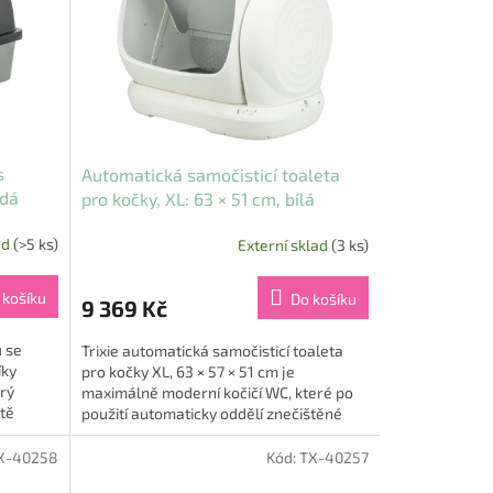
s
Automatická samočisticí toaleta
edá
pro kočky, XL: 63 × 51 cm, bílá
ad
(>5 ks)
Externí sklad
(3 ks)
 košíku
Do košíku
9 369 Kč
 se
Trixie automatická samočisticí toaleta
íky
pro kočky XL, 63 × 57 × 51 cm je
erý
maximálně moderní kočičí WC, které po
ště
použití automaticky oddělí znečištěné
stelivo a pomáhá udržovat...
X-40258
Kód:
TX-40257