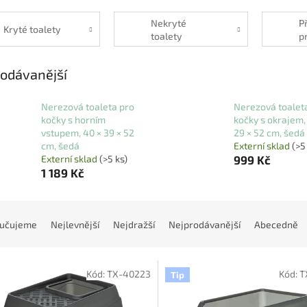
Nekryté
P
Kryté toalety
toalety
p
t
odávanější
Nerezová toaleta pro
Nerezová toalet
kočky s horním
kočky s okrajem,
vstupem, 40 × 39 × 52
29 × 52 cm, šedá
cm, šedá
Externí sklad
(>5
Externí sklad
(>5 ks)
999 Kč
1 189 Kč
učujeme
Nejlevnější
Nejdražší
Nejprodávanější
Abecedně
Kód:
TX-40223
Kód:
T
Tip