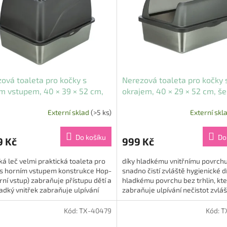
ová toaleta pro kočky s
Nerezová toaleta pro kočky 
m vstupem, 40 × 39 × 52 cm,
okrajem, 40 × 29 × 52 cm, š
Externí sklad
(>5 ks)
Externí skl
rné
cení
ktu
Do košíku
Do
9 Kč
999 Kč
ká leč velmi praktická toaleta pro
díky hladkému vnitřnímu povrchu
 s horním vstupem konstrukce Hop-
snadno čistí zvláště hygienické d
orní vstup) zabraňuje přístupu dětí a
hladkému povrchu bez trhlin, kt
ček.
adký vnitřek zabraňuje ulpívání
zabraňuje ulpívání nečistot zvlá
t a...
robustní a odolné vysoký...
Kód:
TX-40479
Kód:
T