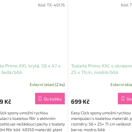
Kód:
TX-40176
Kód:
T
ta Primo XXL krytá, 56 x 47 x
Toaleta Primo XXL s okrajem
 šedá/bílá
25 x 71cm, modrá/bílá
Externí sklad
(2 ks)
Externí skl
Průměrné
hodnocení
produktu
Do košíku
Do
9 Kč
699 Kč
je
5,0
lick spony umožní rychlou
Easy Click spony umožní rychlou
z
laci s toaletou filtr s aktivním
manipulaci s toaletou materiál: p
5
pohlcuje nežádoucí pachy z toalety
rozměry: 56 × 25× 71 cm velikost
hvězdiček.
ní filtr kód 40350 materiál: plast
barva: modro/bílá