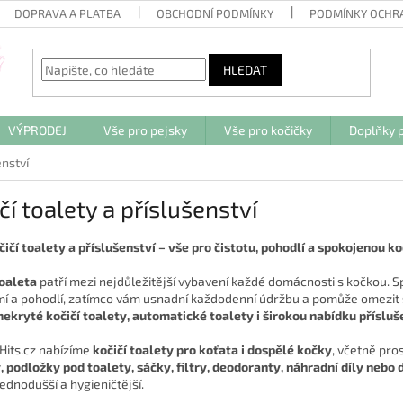
DOPRAVA A PLATBA
OBCHODNÍ PODMÍNKY
PODMÍNKY OCHR
HLEDAT
VÝPRODEJ
Vše pro pejsky
Vše pro kočičky
Doplňky p
enství
čí toalety a příslušenství
čičí toalety a příslušenství – vše pro čistotu, pohodlí a spokojenou k
toaleta
patří mezi nejdůležitější vybavení každé domácnosti s kočkou. S
í a pohodlí, zatímco vám usnadní každodenní údržbu a pomůže omezit šíře
 nekryté kočičí toalety, automatické toalety i širokou nabídku přísluš
Hits.cz nabízíme
kočičí toalety pro koťata i dospělé kočky
, včetně pro
, podložky pod toalety, sáčky, filtry, deodoranty, náhradní díly nebo 
jednodušší a hygieničtější.