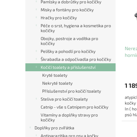
i
Pamlsky a dobrůtky pro kočičky
r
s
o
Misky a fontány pro kočičky
p
d
Hračky pro kočičky
r
u
Péče o srst, hygiena a kosmetika pro
o
k
kočičky
d
t
Obojky, postroje a vodítka pro
u
ů
kočičky
Nerez
k
Pelíšky a pohodlí pro kočičky
horní
t
Škrabadla a odpočívadla pro kočičky
šedá
ů
Kočičí toalety a příslušenství
Průmě
hodno
Kryté toalety
produ
Nekryté toalety
1 18
je
Příslušenství pro kočičí toalety
5,0
atypic
z
Steliva pro kočičí toalety
kočky
5
Catnip - vše s Catnipem pro kočičky
In ( h
hvězdi
psů hl
Vitamíny a doplňky stravy pro
kočičky
nečisto
Doplňky pro zvířátka
Antiparazitika pro psy a kočky