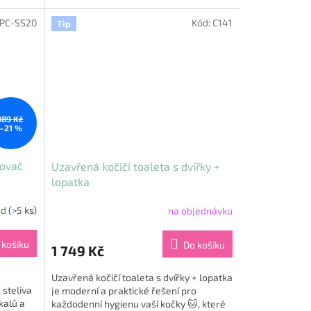
PC-SS20
Kód:
C141
Tip
189 Kč
–21 %
žovač
Uzavřená kočičí toaleta s dvířky +
lopatka
ad
(>5 ks)
na objednávku
Průměrné
hodnocení
produktu
 košíku
Do košíku
1 749 Kč
je
5,0
č
Uzavřená kočičí toaleta s dvířky + lopatka
z
steliva
je moderní a praktické řešení pro
5
kalů a
každodenní hygienu vaší kočky 🐱, které
hvězdiček.