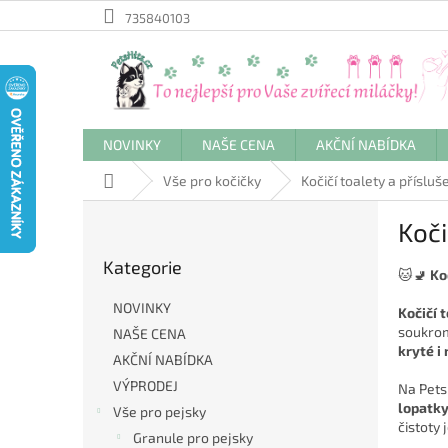
Přejít
735840103
na
obsah
NOVINKY
NAŠE CENA
AKČNÍ NABÍDKA
Domů
Vše pro kočičky
Kočičí toalety a přísluš
P
Koči
o
Přeskočit
s
Kategorie
kategorie
t
🐱🚽
Ko
r
NOVINKY
Kočičí 
a
soukrom
NAŠE CENA
n
kryté i
AKČNÍ NABÍDKA
n
í
VÝPRODEJ
Na Pets
p
lopatky
Vše pro pejsky
čistoty 
a
Granule pro pejsky