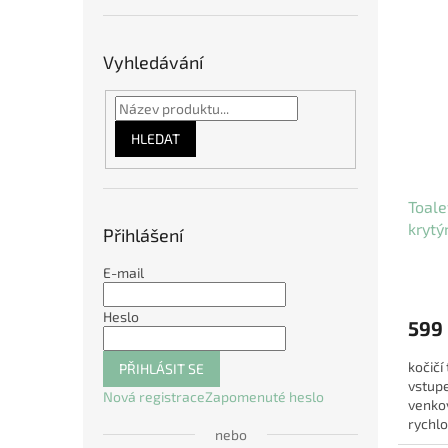
Vyhledávání
HLEDAT
Toale
krytý
Přihlášení
šedá/
E-mail
Heslo
599
kočičí
PŘIHLÁSIT SE
vstup
Nová registrace
Zapomenuté heslo
venkov
rychlo
nebo
čištění.