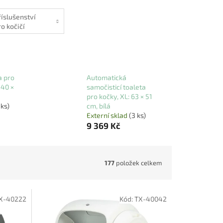
říslušenství
ro kočičí
oalety
a pro
Automatická
 40 ×
samočisticí toaleta
pro kočky, XL: 63 × 51
 ks)
cm, bílá
Externí sklad
(3 ks)
9 369 Kč
177
položek celkem
X-40222
Kód:
TX-40042