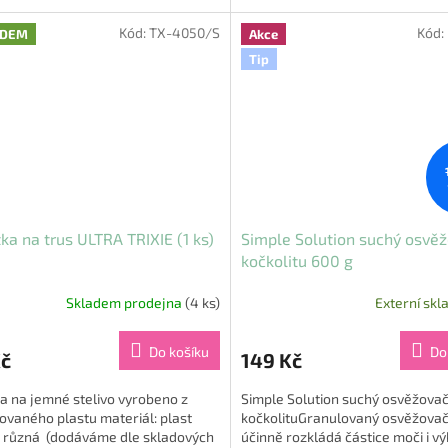
y: 56 ×...
Kód:
TX-4050/S
Kód:
ADEM
Akce
Tip
ka na trus ULTRA TRIXIE (1 ks)
Simple Solution suchý osvě
kočkolitu 600 g
Skladem prodejna
(4 ks)
Externí skl
Průměrné
hodnocení
produktu
Do košíku
Do
Kč
149 Kč
je
5,0
a na jemné stelivo vyrobeno z
Simple Solution suchý osvěžova
z
ovaného plastu materiál: plast
kočkolituGranulovaný osvěžovač 
5
: různá (dodáváme dle skladových
účinně rozkládá částice moči i vý
hvězdiček.