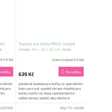
oký
Toaleta pro kočky PAVO, vysoké
ná
okraje, 44 × 32 × 55 cm, šedá
ad
(>5 ks)
Externí sklad
(>5 ks)
 košíku
Do košíku
639 Kč
eciálním
plastová toaleta pro kočky ve speciálním
dná pro
tvaru pro své vysoké okraje vhodná pro
tní
kočky močící ve stoje nadstandartní
výška okrajů zajistí, aby stelivo a
exkrementy zůstaly...
53015PA
Kód:
TX-40590