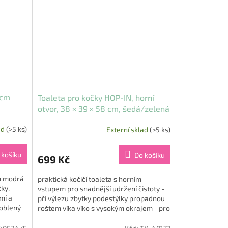
 cm
Toaleta pro kočky HOP-IN, horní
otvor, 38 × 39 × 58 cm, šedá/zelená
ad
(>5 ks)
Externí sklad
(>5 ks)
 košíku
Do košíku
699 Kč
cm modrá
praktická kočičí toaleta s horním
čky,
vstupem pro snadnější udržení čistoty -
mí a
při výlezu zbytky podestýlky propadnou
aoblený
roštem víka víko s vysokým okrajem - pro
kočky močící ve...