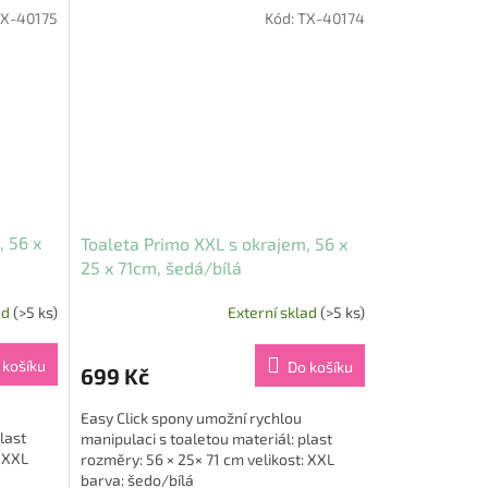
X-40175
Kód:
TX-40174
, 56 x
Toaleta Primo XXL s okrajem, 56 x
25 x 71cm, šedá/bílá
ad
(>5 ks)
Externí sklad
(>5 ks)
 košíku
Do košíku
699 Kč
Easy Click spony umožní rychlou
last
manipulaci s toaletou materiál: plast
: XXL
rozměry: 56 × 25× 71 cm velikost: XXL
barva: šedo/bílá