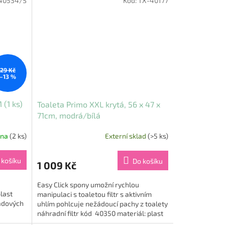
40534/S
Kód:
TX-40177
29 Kč
–13 %
 (1 ks)
Toaleta Primo XXL krytá, 56 x 47 x
71cm, modrá/bílá
jna
(2 ks)
Externí sklad
(>5 ks)
 košíku
Do košíku
1 009 Kč
Easy Click spony umožní rychlou
last
manipulaci s toaletou filtr s aktivním
adových
uhlím pohlcuje nežádoucí pachy z toalety
náhradní filtr kód 40350 materiál: plast
rozměry: 56 ×...