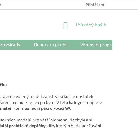
ANY OSOBNÍCH ÚDAJŮ
Přihlášení
NÁKUPNÍ
Prázdný košík
KOŠÍK
ro zvířátka
Doprava a platba
Věrnostní program
Kon
očku
právně zvolený model zajistí vaší kočce dostatek
ní pachů i steliva po bytě. V této kategorii najdete
enství
, které usnadní péči o kočičí WC.
storných modelů pro větší plemena. Nechybí ani
další praktické doplňky
, díky kterým bude udržování