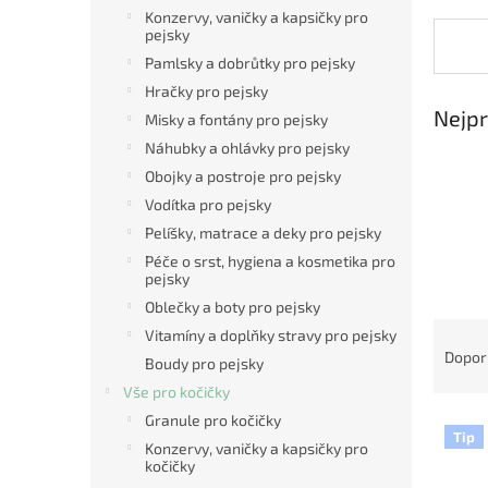
n
Konzervy, vaničky a kapsičky pro
e
pejsky
l
Pamlsky a dobrůtky pro pejsky
Hračky pro pejsky
Nejpr
Misky a fontány pro pejsky
Náhubky a ohlávky pro pejsky
Obojky a postroje pro pejsky
Vodítka pro pejsky
Pelíšky, matrace a deky pro pejsky
Péče o srst, hygiena a kosmetika pro
pejsky
Oblečky a boty pro pejsky
Ř
Vitamíny a doplňky stravy pro pejsky
a
Dopor
Boudy pro pejsky
z
Vše pro kočičky
e
Granule pro kočičky
V
n
Tip
ý
í
Konzervy, vaničky a kapsičky pro
kočičky
p
p