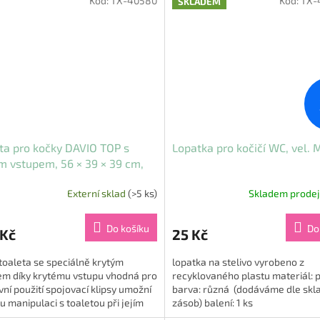
Kód:
TX-40580
Kód:
TX-
SKLADEM
ta pro kočky DAVIO TOP s
Lopatka pro kočičí WC, vel. M
m vstupem, 56 × 39 × 39 cm,
bílá
Externí sklad
(>5 ks)
Skladem prode
Do košíku
Do
 Kč
25 Kč
 toaleta se speciálně krytým
lopatka na stelivo vyrobeno z
em díky krytému vstupu vhodná pro
recyklovaného plastu materiál: p
ní použití spojovací klipsy umožní
barva: různá (dodáváme dle skl
u manipulaci s toaletou při jejím
zásob) balení: 1 ks
..