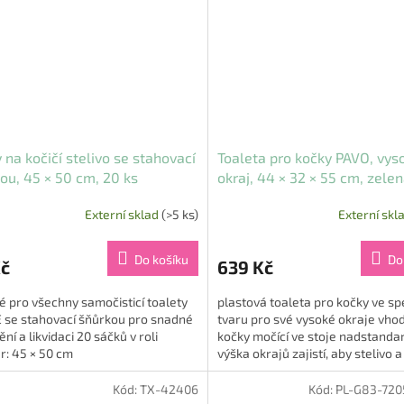
 na kočičí stelivo se stahovací
Toaleta pro kočky PAVO, vys
ou, 45 × 50 cm, 20 ks
okraj, 44 × 32 × 55 cm, zele
Externí sklad
(>5 ks)
Externí skl
Do košíku
Do
Kč
639 Kč
 pro všechny samočisticí toalety
plastová toaleta pro kočky ve sp
E se stahovací šňůrkou pro snadné
tvaru pro své vysoké okraje vho
ní a likvidaci 20 sáčků v roli
kočky močící ve stoje nadstandar
r: 45 × 50 cm
výška okrajů zajistí, aby stelivo a
exkrementy zůstaly...
Kód:
TX-42406
Kód:
PL-G83-720