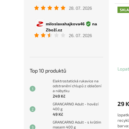
rozměr
SKL
Lopat
Top 10 produktů
Elektrostatická rukavice na
odstranění chlupů z oblečení
a nábytku
249 Kč
29 
GRANCARNO Adult - hovězí
400 g
49 Kč
lopatk
recykl
GRANCARNO Adult - s krůtím
barva
masem 400 g