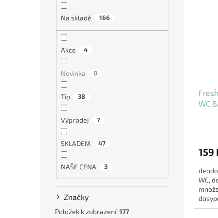
Na skladě
166
Akce
4
Novinka
0
Fresh
Tip
38
WC B
Výprodej
7
SKLADEM
47
159 
NAŠE CENA
3
deodo
WC, d
množst
Značky
dosyp
parfém
Položek k zobrazení:
177