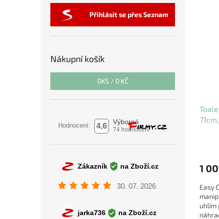
Přihlásit se přes Seznam
Nákupní košík
0
KS /
0 KČ
Toale
71cm,
1 00
Easy C
manipu
uhlím 
náhrad