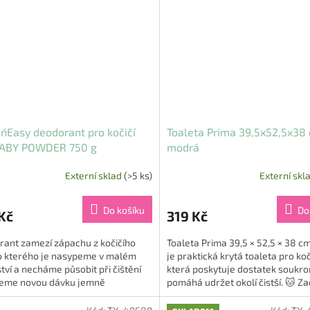
´n´Easy deodorant pro kočičí
Toaleta Prima 39,5x52,5x38
ABY POWDER 750 g
modrá
Externí sklad
(>5 ks)
Externí skl
Do košíku
Do
Kč
319 Kč
rant zamezí zápachu z kočičího
Toaleta Prima 39,5 × 52,5 × 38 
o kterého je nasypeme v malém
je praktická krytá toaleta pro ko
ví a necháme působit při čištění
která poskytuje dostatek soukro
eme novou dávku jemně
pomáhá udržet okolí čistší. 🐱 Z
ovaný svěží vůní hmotnost:...
tvar usnadňuje údržbu a...