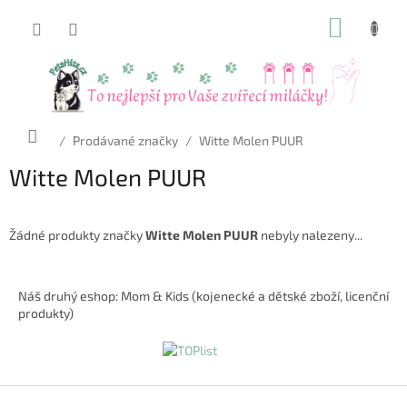
Přejít
NÁKUP
na
obsah
KOŠÍK
Domů
/
Prodávané značky
/
Witte Molen PUUR
Witte Molen PUUR
Žádné produkty značky
Witte Molen PUUR
nebyly nalezeny...
Z
á
Náš druhý eshop: Mom & Kids (kojenecké a dětské zboží, licenční
p
produkty)
a
t
í