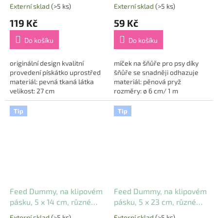
HipHop Dog
Externí sklad
(>5 ks)
Externí sklad
(>5 ks)
119 Kč
59 Kč
Do košíku
Do košíku
originální design kvalitní
míček na šňůře pro psy díky
provedení pískátko uprostřed
šňůře se snadněji odhazuje
materiál: pevná tkaná látka
materiál: pěnová pryž
velikost: 27 cm
rozměry: ø 6 cm/ 1 m
Tip
Tip
Feed Dummy, na klipovém
Feed Dummy, na klipovém
pásku, 5 x 14 cm, různé
pásku, 5 x 23 cm, různé
barvy - LIMITOVANÁ
barvy - LIMITOVANÁ
Externí sklad
(>5 ks)
Externí sklad
(>5 ks)