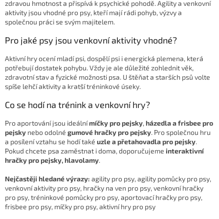
p
zdravou hmotnost a přispívá k psychické pohodě. Agility a venkovní
r
aktivity jsou vhodné pro psy, kteří mají rádi pohyb, výzvy a
v
společnou práci se svým majitelem.
k
Pro jaké psy jsou venkovní aktivity vhodné?
y
v
Aktivní hry ocení mladí psi, dospělí psi i energická plemena, která
ý
potřebují dostatek pohybu. Vždy je ale důležité zohlednit věk,
p
zdravotní stav a fyzické možnosti psa. U štěňat a starších psů volte
i
spíše lehčí aktivity a kratší tréninkové úseky.
s
u
Co se hodí na trénink a venkovní hry?
Pro aportování jsou ideální
míčky pro pejsky
,
házedla a frisbee pro
pejsky
nebo odolné
gumové hračky pro pejsky
. Pro společnou hru
a posílení vztahu se hodí také
uzle a přetahovadla pro pejsky
.
Pokud chcete psa zaměstnat i doma, doporučujeme
interaktivní
hračky pro pejsky, hlavolamy
.
Nejčastěji hledané výrazy:
agility pro psy, agility pomůcky pro psy,
venkovní aktivity pro psy, hračky na ven pro psy, venkovní hračky
pro psy, tréninkové pomůcky pro psy, aportovací hračky pro psy,
frisbee pro psy, míčky pro psy, aktivní hry pro psy