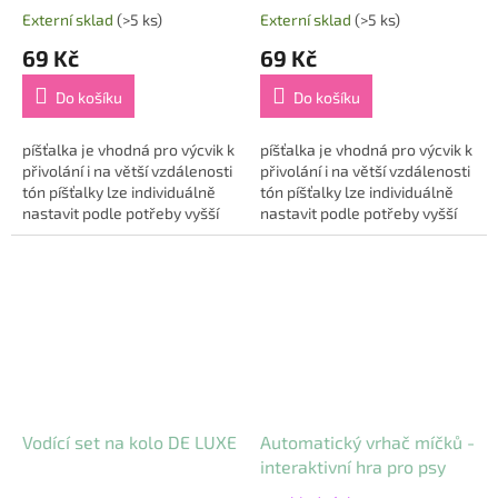
Externí sklad
(>5 ks)
Externí sklad
(>5 ks)
69 Kč
69 Kč
Do košíku
Do košíku
píšťalka je vhodná pro výcvik k
píšťalka je vhodná pro výcvik k
přivolání i na větší vzdálenosti
přivolání i na větší vzdálenosti
tón píšťalky lze individuálně
tón píšťalky lze individuálně
nastavit podle potřeby vyšší
nastavit podle potřeby vyšší
tón je určený k přivolání na
tón je určený k přivolání na
kratší vzdálenost,...
kratší vzdálenost,...
Vodící set na kolo DE LUXE
Automatický vrhač míčků -
interaktivní hra pro psy