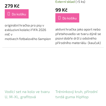
LIMITOVANÁ NABÍDKA
Dog
Externí sklad
(>5 ks)
hodnocení
279 Kč
produktu
99 Kč
je
Do košíku
5,0
Do košíku
z
5
originální hračka pro psy v
aktivní hračka jako aport nebo
hvězdiček.
exkluzivní kolekci FIFA 2026
přetahovadlo ve tvaru dýně se
míč v
psovi dobře drží z odolného
motivech fotbalového šampionátu
přírodního materiálu (kaučuk)
8 x krátký pásek ke snadnému
střední tvrdosti pro standartní
úchopu pevný strukturovaný
kousání...
materiál, kvalitní...
Vodící set na kolo ve tvaru
Tréninkový kruh, přírodní
U, M-XL, grafitová
tvrdá guma HipHop