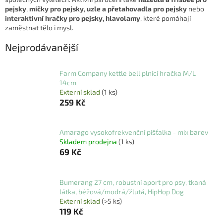
pejsky
,
míčky pro pejsky
,
uzle a přetahovadla pro pejsky
nebo
interaktivní hračky pro pejsky, hlavolamy
, které pomáhají
zaměstnat tělo i mysl.
Nejprodávanější
Farm Company kettle bell plnící hračka M/L
14cm
Externí sklad
(1 ks)
259 Kč
Amarago vysokofrekvenční píšťalka - mix barev
Skladem prodejna
(1 ks)
69 Kč
Bumerang 27 cm, robustní aport pro psy, tkaná
látka, béžová/modrá/žlutá, HipHop Dog
Externí sklad
(>5 ks)
119 Kč