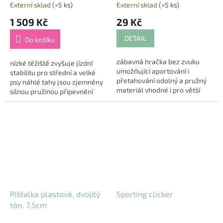
Externí sklad
(>5 ks)
Externí sklad
(>5 ks)
1 509 Kč
29 Kč
DETAIL
Do košíku
zábavná hračka bez zvuku
nízké těžiště zvyšuje jízdní
umožňující aportování i
stabilitu pro střední a velké
přetahování odolný a pružný
psy náhlé tahy jsou zjemněny
materiál vhodné i pro větší
silnou pružinou připevnění
plemena psů
pomocí suchého zipu: krátké
materiál: přírodní guma
vodítko se uvolní v případě...
Píšťalka plastová, dvojitý
Sporting clicker
tón, 7,5cm