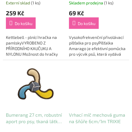
t
Externí sklad
(1 ks)
Skladem prodejna
(1 ks)
ů
259 Kč
69 Kč
Do košíku
Do košíku
Kettlebell - plnící hračka na
Vysokofrekvenční přivolávací
pamlskyVYROBENO Z
píšťalka pro psyPíšťalka
PŘÍRODNÍHO KAUČUKU A
Amarago je efektivní pomůcka
NYLONU Možnost do hračky
pro výcvik psů, která vydává
vložit pamlsky. Hračka je
vysokofrekvenční zvuk, který
vhodná na přetahování, válení
je pro psy velmi dobře
po zemi a kutálení....
slyšitelný i...
Bumerang 27 cm, robustní
Vrhací míč mechová guma
aport pro psy, tkaná látka,
na šňůře 6cm/1m TRIXIE
béžová/modrá/žlutá,