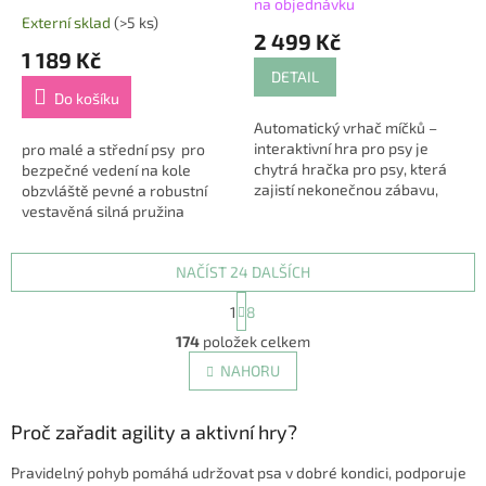
na objednávku
Průměrné
Externí sklad
(>5 ks)
hodnocení
2 499 Kč
produktu
1 189 Kč
je
DETAIL
5,0
Do košíku
z
Automatický vrhač míčků –
5
interaktivní hra pro psy je
pro malé a střední psy pro
hvězdiček.
chytrá hračka pro psy, která
bezpečné vedení na kole
zajistí nekonečnou zábavu,
obzvláště pevné a robustní
pohyb a mentální stimulaci
vestavěná silná pružina
vašeho mazlíčka 🐶🎾. Tento
zmírňující škubnutí psa
automatický...
bezpečnostní zařízení se
NAČÍST 24 DALŠÍCH
suchým zipem:...
S
1
8
t
O
r
174
položek celkem
v
á
l
NAHORU
n
á
k
d
o
v
Proč zařadit agility a aktivní hry?
a
á
c
n
í
Pravidelný pohyb pomáhá udržovat psa v dobré kondici, podporuje
í