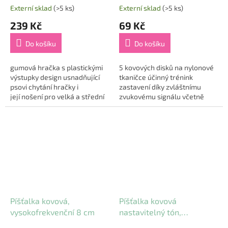
Externí sklad
(>5 ks)
Externí sklad
(>5 ks)
239 Kč
69 Kč
Do košíku
Do košíku
gumová hračka s plastickými
5 kovových disků na nylonové
výstupky design usnadňující
tkaničce účinný trénink
psovi chytání hračky i
zastavení díky zvláštnímu
její nošení pro velká a střední
zvukovému signálu včetně
plemena psů hračka při
návodu s tipy a triky pro
dopadu odskakuje materiál:
optimální trénink materiál:
přírodní...
chrom/lanko...
Píšťalka kovová,
Píšťalka kovová
vysokofrekvenční 8 cm
nastavitelný tón,
vysokofrekvanční 5 cm