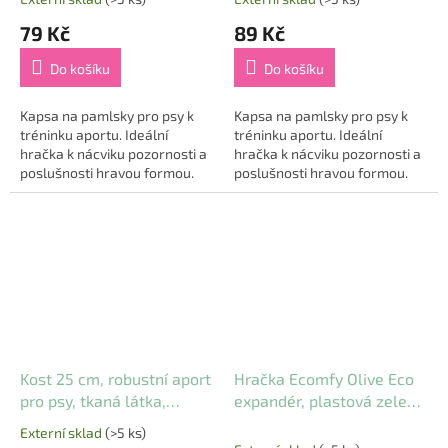
Průměrné
Průměrné
NABÍDKA
NABÍDKA
hodnocení
hodnocení
79 Kč
89 Kč
produktu
produktu
je
je
Do košíku
Do košíku
5,0
5,0
z
z
5
5
Kapsa na pamlsky pro psy k
Kapsa na pamlsky pro psy k
hvězdiček.
hvězdiček.
tréninku aportu. Ideální
tréninku aportu. Ideální
hračka k nácviku pozornosti a
hračka k nácviku pozornosti a
poslušnosti hravou formou.
poslušnosti hravou formou.
Díky dummy také rozvíjíte
Díky dummy také rozvíjíte
společný vztah se svým
společný vztah se svým
psem....
psem....
Kost 25 cm, robustní aport
Hračka Ecomfy Olive Eco
pro psy, tkaná látka,
expandér, plastová zelená
hnědá/písková, HipHop
37 cm
Externí sklad
(>5 ks)
Průměrné
Dog