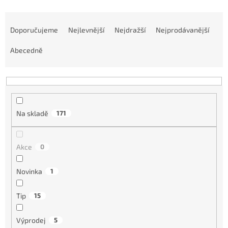
Ř
a
Doporučujeme
Nejlevnější
Nejdražší
Nejprodávanější
z
e
Abecedně
n
í
p
r
o
Na skladě
171
d
u
k
Akce
0
t
ů
Novinka
1
Tip
15
Výprodej
5