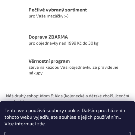
Pečlivě vybraný sortiment
pro Vaše mazlíčky :-)
Doprava ZDARMA
pro objednávky nad 1999 Kč do 30 kg
Věrnostní program
sleva na každou Vaši objednávku za pravidelné
nákupy.
Z
á
Náš druhý eshop: Mom & Kids (kojenecké a dětské zboží, licenční
p
produkty)
a
Tento web používá soubory cookie. Dalším procházením
t
tohoto webu vyjadřujete souhlas s jejich používáním..
í
Více informací
zde
.