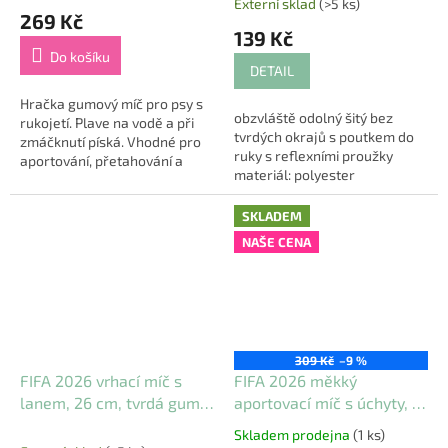
Externí sklad
(>5 ks)
hodnocení
269 Kč
produktu
139 Kč
je
Do košíku
5,0
DETAIL
z
5
Hračka gumový míč pro psy s
obzvláště odolný šitý bez
hvězdiček.
rukojetí. Plave na vodě a při
tvrdých okrajů s poutkem do
zmáčknutí píská. Vhodné pro
ruky s reflexními proužky
aportování, přetahování a
materiál: polyester
další aktivity se psem. Velikost:
barva: oranžová
15 cm
SKLADEM
NAŠE CENA
309 Kč
–9 %
FIFA 2026 vrhací míč s
FIFA 2026 měkký
lanem, 26 cm, tvrdá guma,
aportovací míč s úchyty, 12
bílá/černá/barevná -
cm, bílá/černá -
Skladem prodejna
(1 ks)
Průměrné
LIMITOVANÁ NABÍDKA
LIMITOVANÁ NABÍDKA