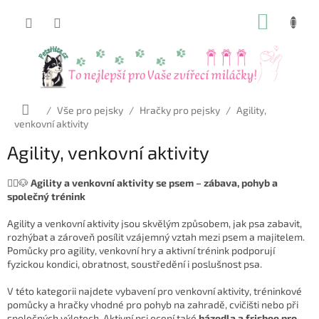
Přejít
NÁKUP
na
obsah
KOŠÍK
Domů
/
Vše pro pejsky
/
Hračky pro pejsky
/
Agility,
venkovní aktivity
Agility, venkovní aktivity
🏃‍♀️🐶
Agility a venkovní aktivity se psem – zábava, pohyb a
společný trénink
Agility a venkovní aktivity jsou skvělým způsobem, jak psa zabavit,
rozhýbat a zároveň posílit vzájemný vztah mezi psem a majitelem.
Pomůcky pro agility, venkovní hry a aktivní trénink podporují
fyzickou kondici, obratnost, soustředění i poslušnost psa.
V této kategorii najdete vybavení pro venkovní aktivity, tréninkové
pomůcky a hračky vhodné pro pohyb na zahradě, cvičišti nebo při
společných výletech. Aktivní psi ocení také
házedla a frisbee pro