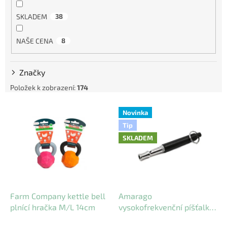
SKLADEM
38
NAŠE CENA
8
Značky
Položek k zobrazení:
174
V
Novinka
ý
Tip
p
SKLADEM
i
s
p
r
o
d
Farm Company kettle bell
Amarago
u
plnící hračka M/L 14cm
vysokofrekvenční píšťalka
k
- mix barev