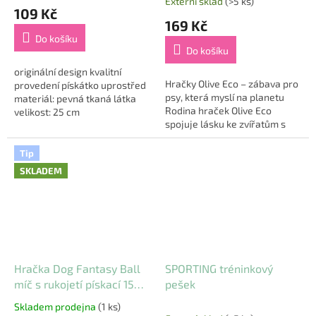
Externí sklad
(>5 ks)
hodnocení
109 Kč
produktu
169 Kč
je
Do košíku
5,0
Do košíku
z
5
originální design kvalitní
Hračky Olive Eco – zábava pro
hvězdiček.
provedení pískátko uprostřed
psy, která myslí na planetu
materiál: pevná tkaná látka
Rodina hraček Olive Eco
velikost: 25 cm
spojuje lásku ke zvířatům s
ohleduplností k přírodě. Každý
kousek je vyroben ze 100%...
Tip
SKLADEM
Hračka Dog Fantasy Ball
SPORTING tréninkový
míč s rukojetí pískací 15
pešek
cm
Skladem prodejna
(1 ks)
Průměrné