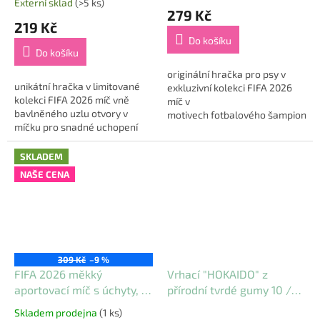
Externí sklad
(>5 ks)
hodnocení
279 Kč
produktu
219 Kč
je
Do košíku
5,0
Do košíku
z
5
originální hračka pro psy v
unikátní hračka v limitované
hvězdiček.
exkluzivní kolekci FIFA 2026
kolekci FIFA 2026 míč vně
míč v
bavlněného uzlu otvory v
motivech fotbalového šampionát
míčku pro snadné uchopení
8 x krátký pásek ke snadnému
pevné lano k pohodlnému
úchopu pevný strukturovaný
házení i přenášení
materiál, kvalitní...
SKLADEM
rozměry: 26 cm...
NAŠE CENA
309 Kč
–9 %
FIFA 2026 měkký
Vrhací "HOKAIDO" z
aportovací míč s úchyty, 12
přírodní tvrdé gumy 10 /
cm, bílá/barevná/černá -
43 cm na laně, HipHop
Skladem prodejna
(1 ks)
Průměrné