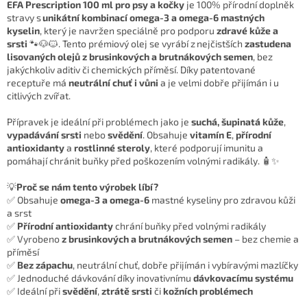
EFA Prescription 100 ml pro psy a kočky
je 100% přírodní doplněk
stravy s
unikátní kombinací omega-3 a omega-6 mastných
kyselin
, který je navržen speciálně pro podporu
zdravé kůže a
srsti
🐾🐶🐱. Tento prémiový olej se vyrábí z nejčistších
zastudena
lisovaných olejů z brusinkových a brutnákových semen
, bez
jakýchkoliv aditiv či chemických příměsí. Díky patentované
receptuře má
neutrální chuť i vůni
a je velmi dobře přijímán i u
citlivých zvířat.
Přípravek je ideální při problémech jako je
suchá, šupinatá kůže
,
vypadávání srsti
nebo
svědění
. Obsahuje
vitamín E
,
přírodní
antioxidanty
a
rostlinné steroly
, které podporují imunitu a
pomáhají chránit buňky před poškozením volnými radikály. 🧴✨
💡
Proč se nám tento výrobek líbí?
✅ Obsahuje
omega-3 a omega-6
mastné kyseliny pro zdravou kůži
a srst
✅
Přírodní antioxidanty
chrání buňky před volnými radikály
✅ Vyrobeno
z brusinkových a brutnákových semen
– bez chemie a
příměsí
✅
Bez zápachu
, neutrální chuť, dobře přijímán i vybíravými mazlíčky
✅ Jednoduché dávkování díky inovativnímu
dávkovacímu systému
✅ Ideální při
svědění
,
ztrátě srsti
či
kožních problémech