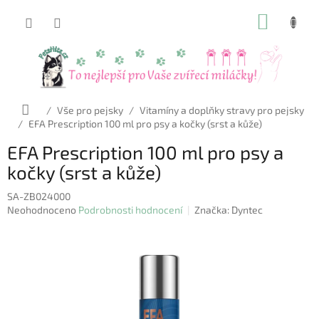
Přejít
NÁKUP
na
obsah
KOŠÍK
Domů
/
Vše pro pejsky
/
Vitamíny a doplňky stravy pro pejsky
/
EFA Prescription 100 ml pro psy a kočky (srst a kůže)
EFA Prescription 100 ml pro psy a
kočky (srst a kůže)
SA-ZB024000
Průměrné
Neohodnoceno
Podrobnosti hodnocení
Značka:
Dyntec
hodnocení
produktu
je
0,0
z
5
hvězdiček.