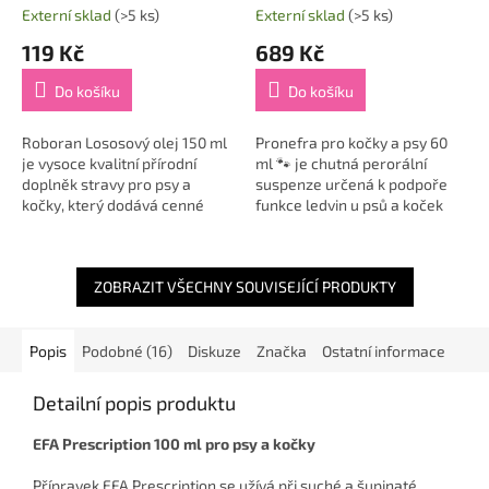
Externí sklad
(>5 ks)
Externí sklad
(>5 ks)
119 Kč
689 Kč
Do košíku
Do košíku
Roboran Lososový olej 150 ml
Pronefra pro kočky a psy 60
je vysoce kvalitní přírodní
ml 🐾 je chutná perorální
doplněk stravy pro psy a
suspenze určená k podpoře
kočky, který dodává cenné
funkce ledvin u psů a koček
omega-3 mastné kyseliny v
trpících chronickou ledvinovou
jejich přirozené, snadno
nedostatečností. Tento kvalitní
vstřebatelné formě...
doplněk...
ZOBRAZIT VŠECHNY SOUVISEJÍCÍ PRODUKTY
Popis
Podobné (16)
Diskuze
Značka
Ostatní informace
Detailní popis produktu
EFA Prescription 100 ml pro psy a kočky
Přípravek EFA Prescription se užívá při suché a šupinaté