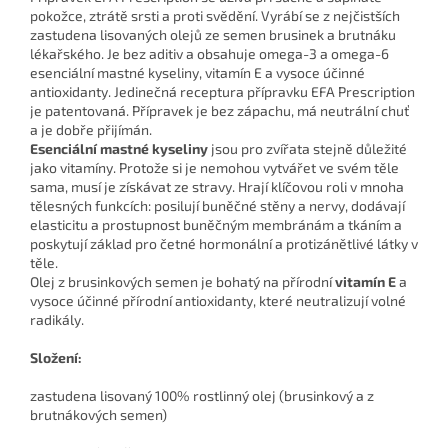
pokožce, ztrátě srsti a proti svědění. Vyrábí se z nejčistších
zastudena lisovaných olejů ze semen brusinek a brutnáku
lékařského. Je bez aditiv a obsahuje omega-3 a omega-6
esenciální mastné kyseliny, vitamín E a vysoce účinné
antioxidanty. Jedinečná receptura přípravku EFA Prescription
je patentovaná. Přípravek je bez zápachu, má neutrální chuť
a je dobře přijímán.
Esenciální mastné kyseliny
jsou pro zvířata stejně důležité
jako vitamíny. Protože si je nemohou vytvářet ve svém těle
sama, musí je získávat ze stravy. Hrají klíčovou roli v mnoha
tělesných funkcích: posilují buněčné stěny a nervy, dodávají
elasticitu a prostupnost buněčným membránám a tkáním a
poskytují základ pro četné hormonální a protizánětlivé látky v
těle.
Olej z brusinkových semen je bohatý na přírodní
vitamín E
a
vysoce účinné přírodní antioxidanty, které neutralizují volné
radikály.
Složení:
zastudena lisovaný 100% rostlinný olej (brusinkový a z
brutnákových semen)