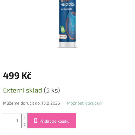
499 Kč
Měrná
Externí sklad
(5 ks)
cena:
Můžeme doručit do:
13.8.2026
Možnosti doručení
Přidat do košíku