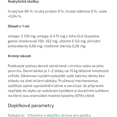
Analytické složky:
hrubý tuk 98 %, hrubý protein 0 %, hrubá vláknina 0 %, voda
<0,04 %.
Obsah v 1 ml:
omega-3 120 mg, omega-6 475 mg z toho GLA (kyselina
gama-linolenová) 100–162 mg, vitamín E 0,6 mg, přírodní
antioxidanty 0,68 mg, rostlinné steroly 0,28 mg.
Krmný návod:
Podávejte jednou denně zamíchané v krmivu nebo na jeho
povrchu. Denní dávka je 1–2 stisky na 10 kg tělesné hmotnosti
zvířete. Dávkovací systém pokaždé vydá stejnou dávku bez
ohledu na úhel držení nádoby. Pružinový mechanismus
zajišťuje úplné vyprázdnění lahve a zaručuje, že přípravek
nepřijde do styku se vzdušným kyslíkem a slunečním světlem,
na které jsou esenciální mastné kyseliny (EFA) citlivé.
Doplňkové parametry
Kategorie
:
Vitamíny a doplňky stravy pro pejsky