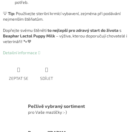
potřeb.
💡
Tip:
Používejte sterilní krmící vybavení, zejména při podávání
nejmenším štěňatům.
Dopřejte svému štěněti
to nejlepší pro zdravý start do života
s
Beaphar Lactol Puppy Milk
– výživa, kterou doporučují chovatelé i
veterináři! 🐾💙
Detailní informace
ZEPTAT SE
SDÍLET
Pečlivě vybraný sortiment
pro Vaše mazlíčky :-)