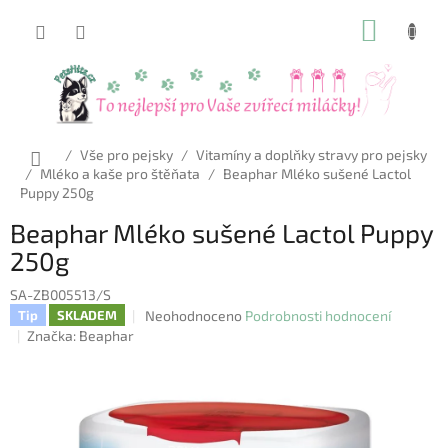
Přejít
NÁKUP
na
obsah
KOŠÍK
Domů
/
Vše pro pejsky
/
Vitamíny a doplňky stravy pro pejsky
/
Mléko a kaše pro štěňata
/
Beaphar Mléko sušené Lactol
Puppy 250g
Beaphar Mléko sušené Lactol Puppy
250g
SA-ZB005513/S
Průměrné
Neohodnoceno
Podrobnosti hodnocení
Tip
SKLADEM
hodnocení
Značka:
Beaphar
produktu
je
0,0
z
5
hvězdiček.