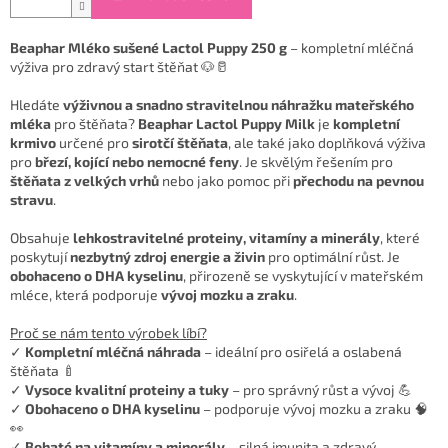
Beaphar Mléko sušené Lactol Puppy 250 g
– kompletní mléčná
výživa pro zdravý start štěňat 🐶🥛
Hledáte
výživnou a snadno stravitelnou náhražku mateřského
mléka
pro štěňata?
Beaphar Lactol Puppy Milk
je
kompletní
krmivo
určené pro
sirotčí štěňata
, ale také jako doplňková výživa
pro
březí, kojící nebo nemocné feny
. Je skvělým řešením pro
štěňata z velkých vrhů
nebo jako pomoc při
přechodu na pevnou
stravu
.
Obsahuje
lehkostravitelné proteiny, vitamíny a minerály
, které
poskytují
nezbytný zdroj energie a živin
pro optimální růst. Je
obohaceno o DHA kyselinu
, přirozeně se vyskytující v mateřském
mléce, která podporuje
vývoj mozku a zraku
.
Proč se nám tento výrobek líbí?
✓
Kompletní mléčná náhrada
– ideální pro osiřelá a oslabená
štěňata 🍼
✓
Vysoce kvalitní proteiny a tuky
– pro správný růst a vývoj 💪
✓
Obohaceno o DHA kyselinu
– podporuje vývoj mozku a zraku 🧠
👀
✓
Bohaté na vitamíny a minerály
– silná imunita a zdravý