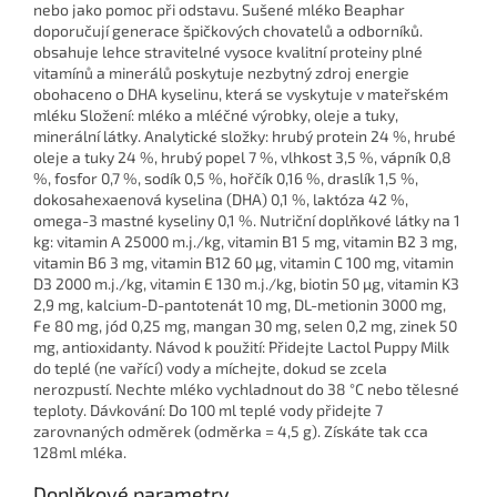
nebo jako pomoc při odstavu. Sušené mléko Beaphar
doporučují generace špičkových chovatelů a odborníků.
obsahuje lehce stravitelné vysoce kvalitní proteiny plné
vitamínů a minerálů poskytuje nezbytný zdroj energie
obohaceno o DHA kyselinu, která se vyskytuje v mateřském
mléku Složení: mléko a mléčné výrobky, oleje a tuky,
minerální látky. Analytické složky: hrubý protein 24 %, hrubé
oleje a tuky 24 %, hrubý popel 7 %, vlhkost 3,5 %, vápník 0,8
%, fosfor 0,7 %, sodík 0,5 %, hořčík 0,16 %, draslík 1,5 %,
dokosahexaenová kyselina (DHA) 0,1 %, laktóza 42 %,
omega-3 mastné kyseliny 0,1 %. Nutriční doplňkové látky na 1
kg: vitamin A 25000 m.j./kg, vitamin B1 5 mg, vitamin B2 3 mg,
vitamin B6 3 mg, vitamin B12 60 µg, vitamin C 100 mg, vitamin
D3 2000 m.j./kg, vitamin E 130 m.j./kg, biotin 50 µg, vitamin K3
2,9 mg, kalcium-D-pantotenát 10 mg, DL-metionin 3000 mg,
Fe 80 mg, jód 0,25 mg, mangan 30 mg, selen 0,2 mg, zinek 50
mg, antioxidanty. Návod k použití: Přidejte Lactol Puppy Milk
do teplé (ne vařící) vody a míchejte, dokud se zcela
nerozpustí. Nechte mléko vychladnout do 38 °C nebo tělesné
teploty. Dávkování: Do 100 ml teplé vody přidejte 7
zarovnaných odměrek (odměrka = 4,5 g). Získáte tak cca
128ml mléka.
Doplňkové parametry