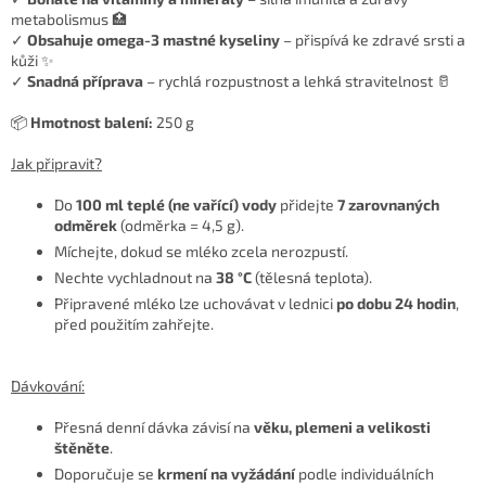
metabolismus 🏥
✓
Obsahuje omega-3 mastné kyseliny
– přispívá ke zdravé srsti a
kůži ✨
✓
Snadná příprava
– rychlá rozpustnost a lehká stravitelnost 🥛
📦
Hmotnost balení:
250 g
Jak připravit?
Do
100 ml teplé (ne vařící) vody
přidejte
7 zarovnaných
odměrek
(odměrka = 4,5 g).
Míchejte, dokud se mléko zcela nerozpustí.
Nechte vychladnout na
38 °C
(tělesná teplota).
Připravené mléko lze uchovávat v lednici
po dobu 24 hodin
,
před použitím zahřejte.
Dávkování:
Přesná denní dávka závisí na
věku, plemeni a velikosti
štěněte
.
Doporučuje se
krmení na vyžádání
podle individuálních