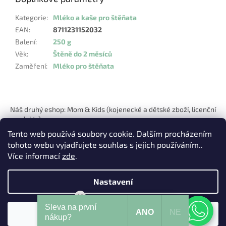
Kategorie
:
Mléko a kaše pro štěňata
EAN
:
8711231152032
Balení
:
250 g
Věk
:
Štěně do 2 měsíců
Zaměření
:
Mléko pro štěňata
Z
á
Náš druhý eshop: Mom & Kids (kojenecké a dětské zboží, licenční
p
produkty)
a
Tento web používá soubory cookie. Dalším procházením
t
tohoto webu vyjadřujete souhlas s jejich používáním..
í
Více informací
zde
.
Nastavení
Vytvořil Shoptet
Mohu Vám pomoci?
Sleva na první
ANO
NE
Souhlasím
Copyright 2026
Pets Hits
. Všechna práva vyhrazena.
nákup?