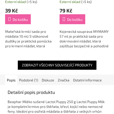
Externí sklad
(>5 ks)
Externí sklad
(>5 ks)
39 Kč
79 Kč
Do košíku
Do košíku
Mateřská krmící sada pro
Kojenecká souprava MYMAMY
mláďata 10 ml/3 silikonové
57 ml je praktická sada pro
dudlíky je praktická pomůcka
dokrmování mláďat, která
pro krmení mláďat, která
zajišťuje bezpečné a pohodlné
zajistí bezpečné a pohodlné
krmení. 🐾 Díky kompletnímu
podávání mléka či náhražek
příslušenství je ideální pro
mléka vašim...
majitele...
ZOBRAZIT VŠECHNY SOUVISEJÍCÍ PRODUKTY
Popis
Podobné (1)
Diskuze
Značka
Ostatní informace
Detailní popis produktu
Beaphar Mléko sušené Lactol Puppy 250 g Lactol Puppy Milk
je kompletní krmivo pro štěňata, březí, kojící nebo nemocné
feny. Ideální pro osiřelá mláďata a štěňata z velkých vrhůn