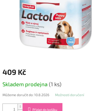
409 Kč
Měrná
Skladem prodejna
(1 ks)
cena:
Můžeme doručit do:
10.8.2026
Možnosti doručení
Přidat do košíku