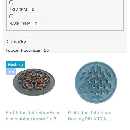
SKLADEM
2
NAŠE CENA
1
Značky
Položek k zobrazení:
56
V
Novinka
ý
Tip
p
i
s
p
r
o
d
Protihltací talíř Slow Feed
Protihltací talíř Slow
u
k pomalému krmení, o 24
feeding PILLARS, k
k
cm
pomalému krmení, TPE, o