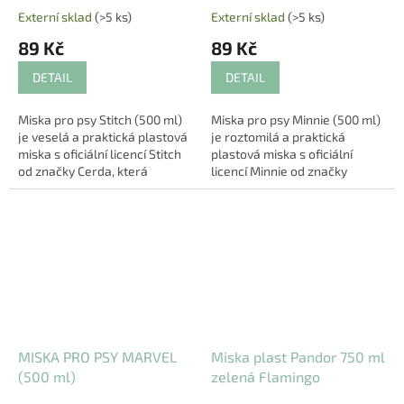
Externí sklad
(>5 ks)
Externí sklad
(>5 ks)
89 Kč
89 Kč
DETAIL
DETAIL
Miska pro psy Stitch (500 ml)
Miska pro psy Minnie (500 ml)
je veselá a praktická plastová
je roztomilá a praktická
miska s oficiální licencí Stitch
plastová miska s oficiální
od značky Cerda, která
licencí Minnie od značky
přinese vašemu pejskovi styl i
Cerda, která potěší nejen
pohodlí 🐶💙. Díky svému...
vašeho pejska, ale i vás 🐶🎀.
Je ideální na...
MISKA PRO PSY MARVEL
Miska plast Pandor 750 ml
(500 ml)
zelená Flamingo