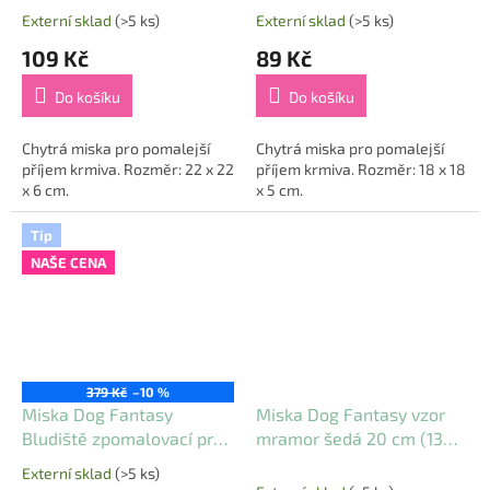
Externí sklad
(>5 ks)
Externí sklad
(>5 ks)
109 Kč
89 Kč
Do košíku
Do košíku
Chytrá miska pro pomalejší
Chytrá miska pro pomalejší
příjem krmiva. Rozměr: 22 x 22
příjem krmiva. Rozměr: 18 x 18
x 6 cm.
x 5 cm.
Tip
NAŠE CENA
379 Kč
–10 %
Miska Dog Fantasy
Miska Dog Fantasy vzor
Bludiště zpomalovací proti
mramor šedá 20 cm (1300
hltání zeleno-modrá
ml)
Externí sklad
(>5 ks)
Průměrné
40x30x4,8 cm