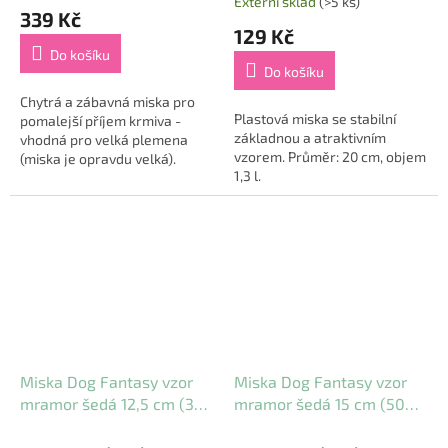
Externí sklad
(>5 ks)
hodnocení
339 Kč
produktu
129 Kč
je
Do košíku
5,0
Do košíku
z
5
Chytrá a zábavná miska pro
Plastová miska se stabilní
hvězdiček.
pomalejší příjem krmiva -
základnou a atraktivním
vhodná pro velká plemena
vzorem. Průměr: 20 cm, objem
(miska je opravdu velká).
1,3 l.
Rozměr: 40 x 30 x 4,8 cm.
Miska Dog Fantasy vzor
Miska Dog Fantasy vzor
mramor šedá 12,5 cm (300
mramor šedá 15 cm (500
ml)
ml)