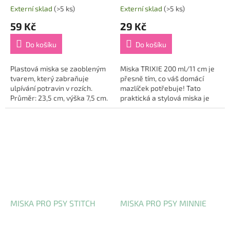
Externí sklad
(>5 ks)
Externí sklad
(>5 ks)
59 Kč
29 Kč
Do košíku
Do košíku
Plastová miska se zaobleným
Miska TRIXIE 200 ml/11 cm je
tvarem, který zabraňuje
přesně tím, co váš domácí
ulpívání potravin v rozích.
mazlíček potřebuje! Tato
Průměr: 23,5 cm, výška 7,5 cm.
praktická a stylová miska je
perfektním řešením pro
každodenní krmení. Vyrobená
z odolného...
MISKA PRO PSY STITCH
MISKA PRO PSY MINNIE