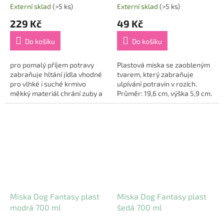
28 cm, modrá
Externí sklad
(>5 ks)
Externí sklad
(>5 ks)
229 Kč
49 Kč
Do košíku
Do košíku
pro pomalý příjem potravy
Plastová miska se zaobleným
zabraňuje hltání jídla vhodné
tvarem, který zabraňuje
pro vlhké i suché krmivo
ulpívání potravin v rozích.
měkký materiál chrání zuby a
Průměr: 19,6 cm, výška 5,9 cm.
dásně lze naplnit krmivem a
zmrazit, v letních dnech lze...
Miska Dog Fantasy plast
Miska Dog Fantasy plast
modrá 700 ml
šedá 700 ml