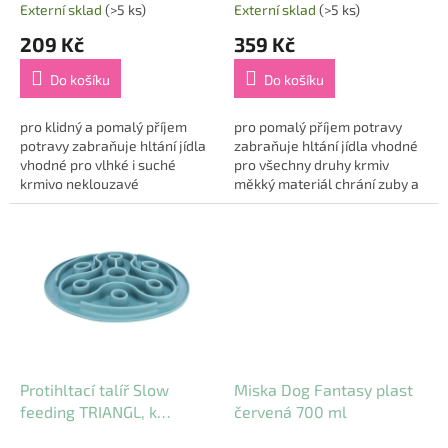
t
35 cm, modrá
Externí sklad
(>5 ks)
Externí sklad
(>5 ks)
ů
209 Kč
359 Kč
Do košíku
Do košíku
pro klidný a pomalý příjem
pro pomalý příjem potravy
potravy zabraňuje hltání jídla
zabraňuje hltání jídla vhodné
vhodné pro vlhké i suché
pro všechny druhy krmiv
krmivo neklouzavé
měkký materiál chrání zuby a
materiál: silikon rozměr: ø 24
dásně neklouzavý materiál,
cm barva: dle skladových...
dobře přilne k podlaze...
Protihltací talíř Slow
Miska Dog Fantasy plast
feeding TRIANGL, k
červená 700 ml
pomalému krmení, TPE, o