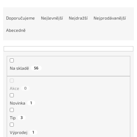
Ř
a
Doporučujeme
Nejlevnější
Nejdražší
Nejprodávanější
z
e
Abecedně
n
í
p
r
o
Na skladě
56
d
u
k
Akce
0
t
ů
Novinka
1
Tip
3
Výprodej
1