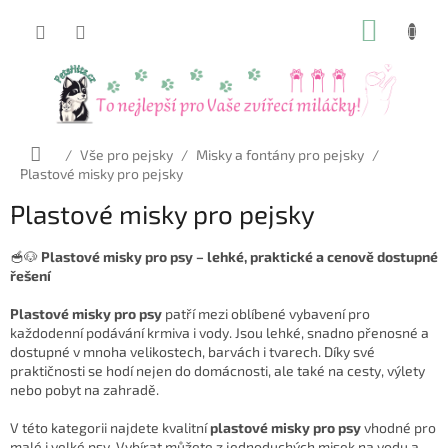
Přejít
NÁKUP
na
obsah
KOŠÍK
Domů
/
Vše pro pejsky
/
Misky a fontány pro pejsky
/
Plastové misky pro pejsky
Plastové misky pro pejsky
🥣🐶
Plastové misky pro psy – lehké, praktické a cenově dostupné
řešení
Plastové misky pro psy
patří mezi oblíbené vybavení pro
každodenní podávání krmiva i vody. Jsou lehké, snadno přenosné a
dostupné v mnoha velikostech, barvách i tvarech. Díky své
praktičnosti se hodí nejen do domácnosti, ale také na cesty, výlety
nebo pobyt na zahradě.
V této kategorii najdete kvalitní
plastové misky pro psy
vhodné pro
malé i velké psy. Vybírat můžete z jednoduchých misek na vodu a