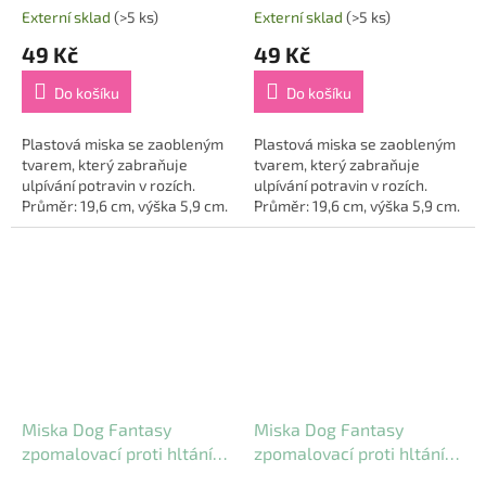
Externí sklad
(>5 ks)
Externí sklad
(>5 ks)
49 Kč
49 Kč
Do košíku
Do košíku
Plastová miska se zaobleným
Plastová miska se zaobleným
tvarem, který zabraňuje
tvarem, který zabraňuje
ulpívání potravin v rozích.
ulpívání potravin v rozích.
Průměr: 19,6 cm, výška 5,9 cm.
Průměr: 19,6 cm, výška 5,9 cm.
Miska Dog Fantasy
Miska Dog Fantasy
zpomalovací proti hltání
zpomalovací proti hltání
černá 22x22x6 cm
černá 18x18x5 cm