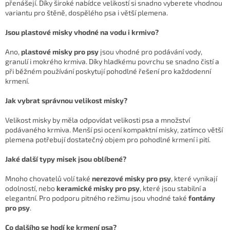
p
přenášejí. Díky široké nabídce velikostí si snadno vyberete vhodnou
r
variantu pro štěně, dospělého psa i větší plemena.
v
k
Jsou plastové misky vhodné na vodu i krmivo?
y
v
Ano,
plastové misky pro psy
jsou vhodné pro podávání vody,
ý
granulí i mokrého krmiva. Díky hladkému povrchu se snadno čistí a
p
při běžném používání poskytují pohodlné řešení pro každodenní
i
krmení.
s
u
Jak vybrat správnou velikost misky?
Velikost misky by měla odpovídat velikosti psa a množství
podávaného krmiva. Menší psi ocení kompaktní misky, zatímco větší
plemena potřebují dostatečný objem pro pohodlné krmení i pití.
Jaké další typy misek jsou oblíbené?
Mnoho chovatelů volí také
nerezové misky pro psy
, které vynikají
odolností, nebo
keramické misky pro psy
, které jsou stabilní a
elegantní. Pro podporu pitného režimu jsou vhodné také
fontány
pro psy
.
Co dalšího se hodí ke krmení psa?