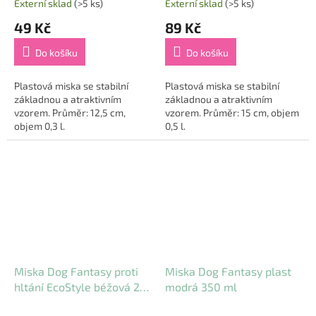
Externí sklad
(>5 ks)
Externí sklad
(>5 ks)
49 Kč
89 Kč
Do košíku
Do košíku
Plastová miska se stabilní
Plastová miska se stabilní
základnou a atraktivním
základnou a atraktivním
vzorem. Průměr: 12,5 cm,
vzorem. Průměr: 15 cm, objem
objem 0,3 l.
0,5 l.
Miska Dog Fantasy proti
Miska Dog Fantasy plast
hltání EcoStyle béžová 21
modrá 350 ml
cm (1350 ml)