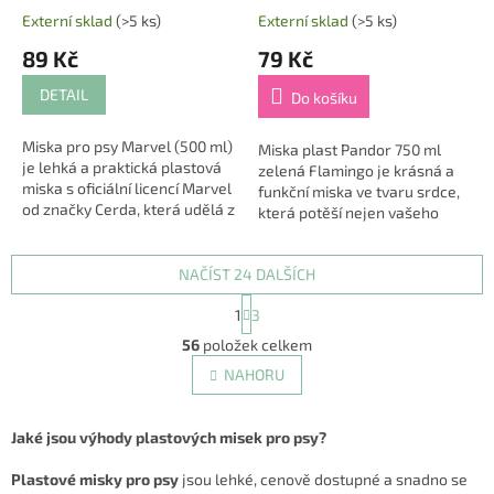
Externí sklad
(>5 ks)
Externí sklad
(>5 ks)
89 Kč
79 Kč
DETAIL
Do košíku
Miska pro psy Marvel (500 ml)
Miska plast Pandor 750 ml
je lehká a praktická plastová
zelená Flamingo je krásná a
miska s oficiální licencí Marvel
funkční miska ve tvaru srdce,
od značky Cerda, která udělá z
která potěší nejen vašeho
každého krmení malý
mazlíčka, ale i vás svým
superhrdinský zážitek 🐶⭐.
stylovým designem 💚🐾.
Vhodná...
NAČÍST 24 DALŠÍCH
Vyrobena z odolného...
S
1
3
t
O
r
56
položek celkem
v
á
l
NAHORU
n
á
k
d
o
v
a
Jaké jsou výhody plastových misek pro psy?
á
c
n
í
Plastové misky pro psy
jsou lehké, cenově dostupné a snadno se
í