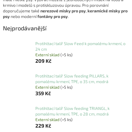
krmivo i modelů s protiskluzovou úpravou. Pro porovnání
doporučujeme také
nerezové misky pro psy
,
keramické misky pro
psy
nebo moderní
fontány pro psy
.
Nejprodávanější
Protihltací talíř Slow Feed k pomalému krmení, o
24 cm
Externí sklad
(>5 ks)
209 Kč
Protihltací talíř Slow feeding PILLARS, k
pomalému krmení, TPE, o 35 cm, modrá
Externí sklad
(>5 ks)
359 Kč
Protihltací talíř Slow feeding TRIANGL, k
pomalému krmení, TPE, o 28 cm, modrá
Externí sklad
(>5 ks)
229 Kč