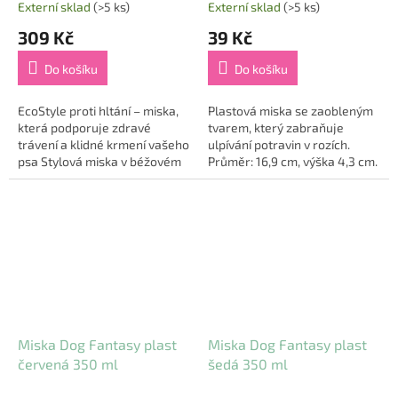
Externí sklad
(>5 ks)
Externí sklad
(>5 ks)
309 Kč
39 Kč
Do košíku
Do košíku
EcoStyle proti hltání – miska,
Plastová miska se zaobleným
která podporuje zdravé
tvarem, který zabraňuje
trávení a klidné krmení vašeho
ulpívání potravin v rozích.
psa Stylová miska v béžovém
Průměr: 16,9 cm, výška 4,3 cm.
provedení, která díky
speciálnímu tvaru zpomaluje...
Miska Dog Fantasy plast
Miska Dog Fantasy plast
červená 350 ml
šedá 350 ml