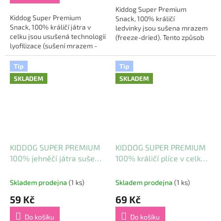
5
Kiddog Super Premium
Kiddog Super Premium
hvězdiček.
Snack, 100% králičí
Snack, 100% králičí játra v
ledvinky jsou sušena mrazem
celku jsou usušená technologií
(freeze-dried). Tento způsob
lyofilizace (sušení mrazem -
sušení patří mezi
40°) Tím je zajištěna
nejvyspělejší. Předností je, že
maximální kvalita srovnatelná
jsou uchovány...
Tip
Tip
se syrovými...
SKLADEM
SKLADEM
KIDDOG SUPER PREMIUM
KIDDOG SUPER PREMIUM
100% jehněčí játra sušená
100% králičí plíce v celku
mrazem 50 g
sušené mrazem 50 g
Skladem prodejna
(1 ks)
Skladem prodejna
(1 ks)
59 Kč
69 Kč
Do košíku
Do košíku