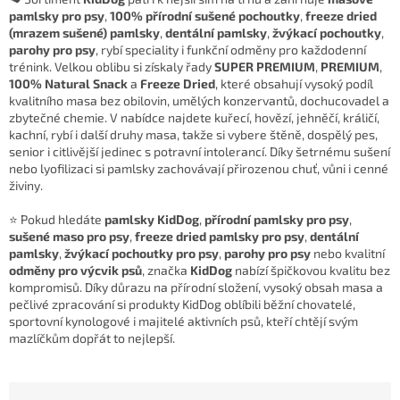
pamlsky pro psy
,
100% přírodní sušené pochoutky
,
freeze dried
(mrazem sušené) pamlsky
,
dentální pamlsky
,
žvýkací pochoutky
,
parohy pro psy
, rybí speciality i funkční odměny pro každodenní
trénink. Velkou oblibu si získaly řady
SUPER PREMIUM
,
PREMIUM
,
100% Natural Snack
a
Freeze Dried
, které obsahují vysoký podíl
kvalitního masa bez obilovin, umělých konzervantů, dochucovadel a
zbytečné chemie. V nabídce najdete kuřecí, hovězí, jehněčí, králičí,
kachní, rybí i další druhy masa, takže si vybere štěně, dospělý pes,
senior i citlivější jedinec s potravní intolerancí. Díky šetrnému sušení
nebo lyofilizaci si pamlsky zachovávají přirozenou chuť, vůni i cenné
živiny.
⭐ Pokud hledáte
pamlsky KidDog
,
přírodní pamlsky pro psy
,
sušené maso pro psy
,
freeze dried pamlsky pro psy
,
dentální
pamlsky
,
žvýkací pochoutky pro psy
,
parohy pro psy
nebo kvalitní
odměny pro výcvik psů
, značka
KidDog
nabízí špičkovou kvalitu bez
kompromisů. Díky důrazu na přírodní složení, vysoký obsah masa a
pečlivé zpracování si produkty KidDog oblíbili běžní chovatelé,
sportovní kynologové i majitelé aktivních psů, kteří chtějí svým
mazlíčkům dopřát to nejlepší.
Ř