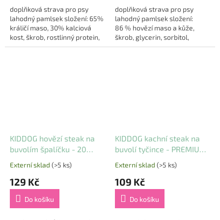
5
5
doplňková strava pro psy
doplňková strava pro psy
hvězdiček.
hvězdiček.
lahodný pamlsek složení: 65%
lahodný pamlsek složení:
králičí maso, 30% kalciová
86 % hovězí maso a kůže,
kost, škrob, rostlinný protein,
škrob, glycerin, sorbitol,
glycerin hmotnost: 80 g
rostlinný protein hmotnost: 80
g
KIDDOG hovězí steak na
KIDDOG kachní steak na
buvolím špalíčku - 20
buvolí tyčince - PREMIUM
mm/8 cm 250 g
QUALITY 200 g dóza
Externí sklad
(>5 ks)
Externí sklad
(>5 ks)
Průměrné
Průměrné
hodnocení
hodnocení
129 Kč
109 Kč
produktu
produktu
je
je
Do košíku
Do košíku
5,0
5,0
z
z