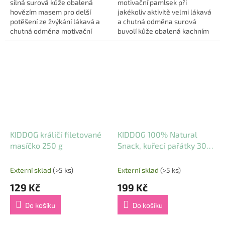
5
5
silná surová kůže obalená
motivační pamlsek při
hvězdiček.
hvězdiček.
hovězím masem pro delší
jakékoliv aktivitě velmi lákavá
potěšení ze žvýkání lákavá a
a chutná odměna surová
chutná odměna motivační
buvolí kůže obalená kachním
pamlsek při jakékoliv aktivitě
masem prémiová kvalita
rozměr: 20 mm/ 8 cm balení: 8
balení v dóze hmotnost: 200 g
ks...
KIDDOG králičí filetované
KIDDOG 100% Natural
masíčko 250 g
Snack, kuřecí pařátky 30
ks / bal
Externí sklad
(>5 ks)
Externí sklad
(>5 ks)
129 Kč
199 Kč
Do košíku
Do košíku