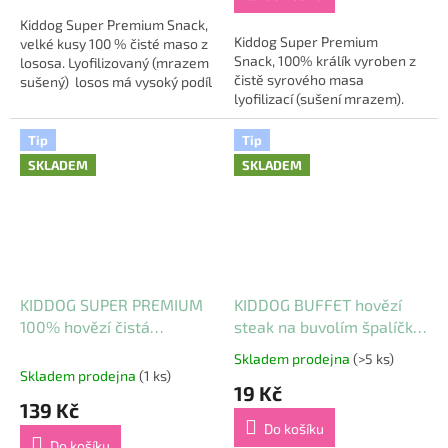
z
5
Kiddog Super Premium Snack,
Kiddog Super Premium
hvězdiček.
velké kusy 100 % čisté maso z
Snack, 100% králík vyroben z
lososa. Lyofilizovaný (mrazem
čistě syrového masa
sušený) losos má vysoký podíl
lyofilizací (sušení mrazem).
živočišných bílkovin 79,2 %, s
Touto metodou sušení
obsahem Omega...
je zachována maximální
Tip
Tip
kvalita masa, které je velmi
SKLADEM
SKLADEM
jemné...
KIDDOG SUPER PREMIUM
KIDDOG BUFFET hovězí
100% hovězí čistá
steak na buvolím špalíčku
svalovina sušená mrazem
[1 ks], 16 mm/13 cm
Skladem prodejna
(>5 ks)
Průměrné
50 g
Skladem prodejna
(1 ks)
hodnocení
19 Kč
produktu
139 Kč
je
Do košíku
5,0
Do košíku