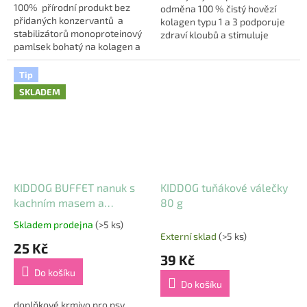
100% přírodní produkt bez
hvězdiček.
odměna 100 % čistý hovězí
přidaných konzervantů a
kolagen typu 1 a 3 podporuje
stabilizátorů monoproteinový
zdraví kloubů a stimuluje
pamlsek bohatý na kolagen a
tvorbu chrupavky velmi dobře
elastin, který vyživuje
stravitelný a chutný doplněk
chrupavčité tkáně a podporuje
stravy...
Tip
tvorbu...
SKLADEM
KIDDOG BUFFET nanuk s
KIDDOG tuňákové válečky
kachním masem a
80 g
sezamem [1 ks], 12 cm /
Skladem prodejna
(>5 ks)
Průměrné
45-50 g
Externí sklad
(>5 ks)
hodnocení
25 Kč
produktu
39 Kč
je
Do košíku
5,0
Do košíku
z
5
doplňkové krmivo pro psy