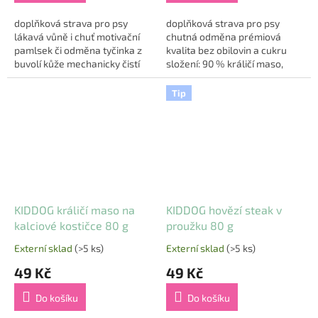
z
z
5
5
doplňková strava pro psy
doplňková strava pro psy
hvězdiček.
hvězdiček.
lákavá vůně i chuť motivační
chutná odměna prémiová
pamlsek či odměna tyčinka z
kvalita bez obilovin a cukru
buvolí kůže mechanicky čistí
složení: 90 % králičí maso,
zuby a podporuje žvýkání
glycerin, minerály, sorbitol
Velikost: 6,5 cm ...
hmotnost: 80 g
Tip
KIDDOG králičí maso na
KIDDOG hovězí steak v
kalciové kostičce 80 g
proužku 80 g
Externí sklad
(>5 ks)
Externí sklad
(>5 ks)
Průměrné
Průměrné
hodnocení
hodnocení
49 Kč
49 Kč
produktu
produktu
je
je
Do košíku
Do košíku
5,0
5,0
z
z