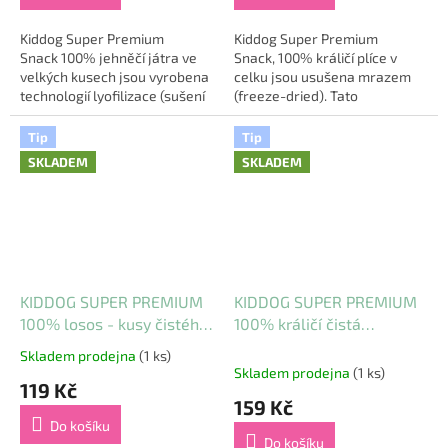
Kiddog Super Premium
Kiddog Super Premium
Snack 100% jehněčí játra ve
Snack, 100% králičí plíce v
velkých kusech jsou vyrobena
celku jsou usušena mrazem
technologií lyofilizace (sušení
(freeze-dried). Tato
mrazem - 40°). S největším
technologie zpracování zajistí
uchováním kvality syrových
vysokou kvalitu uchování
Tip
Tip
jater. Mrazem...
syrového produktu....
SKLADEM
SKLADEM
KIDDOG SUPER PREMIUM
KIDDOG SUPER PREMIUM
100% losos - kusy čistého
100% králičí čistá
masa z lososa sušené
svalovina sušená mrazem
Skladem prodejna
(1 ks)
Průměrné
mrazem 50 g
50 g
Skladem prodejna
(1 ks)
hodnocení
119 Kč
produktu
159 Kč
je
Do košíku
5,0
Do košíku