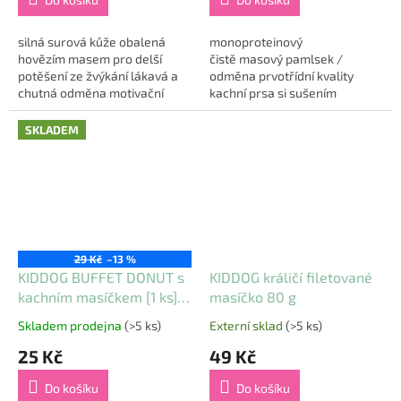
silná surová kůže obalená
monoproteinový
hovězím masem pro delší
čistě masový pamlsek /
potěšení ze žvýkání lákavá a
odměna prvotřídní kvality
chutná odměna motivační
kachní prsa si sušením
pamlsek při jakékoliv aktivitě
mrazem - lyofilizací zachovají
rozměr: 20 mm/ 8 cm...
chuť, vůni a maximum
SKLADEM
přirozených živin i bílkovin
jsou...
29 Kč
–13 %
KIDDOG BUFFET DONUT s
KIDDOG králičí filetované
kachním masíčkem [1 ks],
masíčko 80 g
6,5 cm / 55 g
Skladem prodejna
(>5 ks)
Externí sklad
(>5 ks)
Průměrné
Průměrné
hodnocení
hodnocení
25 Kč
49 Kč
produktu
produktu
je
je
Do košíku
Do košíku
5,0
5,0