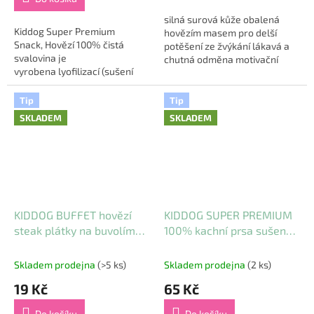
z
5
silná surová kůže obalená
Kiddog Super Premium
hvězdiček.
hovězím masem pro delší
Snack, Hovězí 100% čistá
potěšení ze žvýkání lákavá a
svalovina je
chutná odměna motivační
vyrobena lyofilizací (sušení
pamlsek při jakékoliv aktivitě
mrazem) ze syrového
Velikost: 16 mm / 13 cm...
čerstvého hovězího masa.
Tip
Tip
Touto metodou sušení
SKLADEM
SKLADEM
se zachová maximální...
KIDDOG BUFFET hovězí
KIDDOG SUPER PREMIUM
steak plátky na buvolím
100% kachní prsa sušená
špalíčku [1 ks] , 20 mm / 8
mrazem 50 g
cm
Skladem prodejna
(>5 ks)
Skladem prodejna
(2 ks)
19 Kč
65 Kč
Do košíku
Do košíku