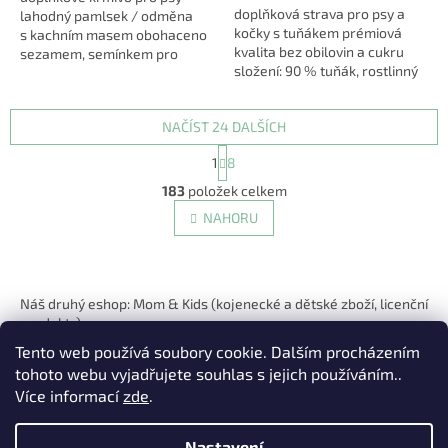
doplňková strava pro psy a
hvězdiček.
lahodný pamlsek / odměna
kočky s tuňákem prémiová
s kachním masem obohaceno
kvalita bez obilovin a cukru
sezamem, semínkem pro
složení: 90 % tuňák, rostlinný
zdravé srdce i správné trávení
glycerin, rostlinný protein,
bez obilovin bez...
sorbitol hmotnost: 80 g
NAČÍST 24 DALŠÍCH
S
1
8
t
O
r
183
položek celkem
v
á
l
NAHORU
n
á
k
d
o
v
Z
a
á
c
á
Náš druhý eshop: Mom & Kids (kojenecké a dětské zboží, licenční
n
í
p
í
produkty)
p
a
r
Tento web používá soubory cookie. Dalším procházením
t
v
tohoto webu vyjadřujete souhlas s jejich používáním..
í
k
Více informací
zde
.
y
v
ý
Nastavení