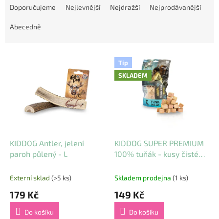
a
Doporučujeme
Nejlevnější
Nejdražší
Nejprodávanější
z
e
Abecedně
n
í
V
p
Tip
ý
r
SKLADEM
p
o
i
d
s
u
p
k
r
t
o
ů
d
KIDDOG Antler, jelení
KIDDOG SUPER PREMIUM
u
paroh půlený - L
100% tuňák - kusy čistého
k
masa sušené mrazem 50
t
g
Externí sklad
(>5 ks)
Skladem prodejna
(1 ks)
ů
179 Kč
149 Kč
Do košíku
Do košíku