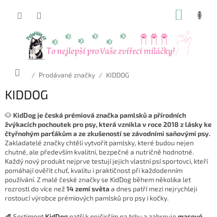
Přejít
NÁKUP
na
obsah
KOŠÍK
Domů
/
Prodávané značky
/
KIDDOG
KIDDOG
🐶
KidDog je česká prémiová značka pamlsků a přírodních
žvýkacích pochoutek pro psy, která vznikla v roce 2018 z lásky ke
čtyřnohým parťákům a ze zkušeností se závodními saňovými psy.
Zakladatelé značky chtěli vytvořit pamlsky, které budou nejen
chutné, ale především kvalitní, bezpečné a nutričně hodnotné.
Každý nový produkt nejprve testují jejich vlastní psí sportovci, kteří
pomáhají ověřit chuť, kvalitu i praktičnost při každodenním
používání. Z malé české značky se KidDog během několika let
rozrostl do více než
14 zemí světa
a dnes patří mezi nejrychleji
rostoucí výrobce prémiových pamlsků pro psy i kočky.
🥩 Sortiment
KidDog
patří k nejširším na trhu a zahrnuje
masové