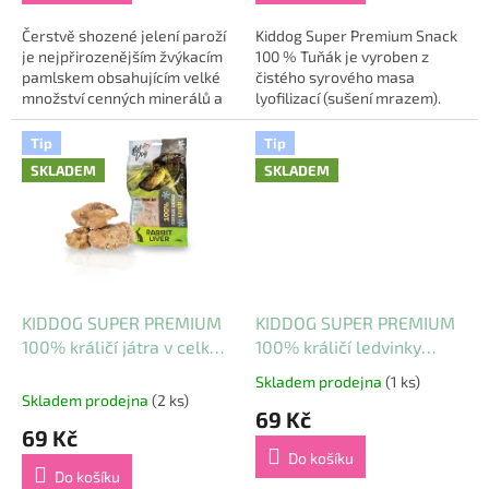
Čerstvě shozené jelení paroží
Kiddog Super Premium Snack
je nejpřirozenějším žvýkacím
100 % Tuňák je vyroben z
pamlskem obsahujícím velké
čistého syrového masa
množství cenných minerálů a
lyofilizací (sušení mrazem).
výživných látek. Paroží je
Touto metodou je zachována
rozpůlené s obnaženým
maximální kvalita masa, která
Tip
Tip
chutným...
znovu po namočení...
SKLADEM
SKLADEM
KIDDOG SUPER PREMIUM
KIDDOG SUPER PREMIUM
100% králičí játra v celku
100% králičí ledvinky
sušená mrazem 50 g
sušené mrazem 50 g
Skladem prodejna
(1 ks)
Průměrné
Skladem prodejna
(2 ks)
hodnocení
69 Kč
produktu
69 Kč
je
Do košíku
5,0
Do košíku
z