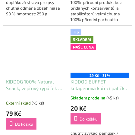
doplňková strava pro psy
100% přírodní produkt bez
chutná odměna obsah masa
přidaných konzervantů a
90 % hmotnost: 250 g
stabilizátorů velmi chutná
100% přírodní pochoutka
vyrobená z čerstvých surovin
pečlivě upravená, zbavená
Tip
ostrých...
SKLADEM
NAŠE CENA
29 Kč
–31 %
KIDDOG 100% Natural
KIDDOG BUFFET
Snack, vepřový rypáček 7 -
kolagenová kuřecí palička
8 cm / 200 g
[1 ks], 3,5 x 8 cm
Skladem prodejna
(>5 ks)
Průměrné
Externí sklad
(>5 ks)
hodnocení
20 Kč
produktu
79 Kč
je
Do košíku
5,0
Do košíku
z
5
chutný žvýkací pamlsek /