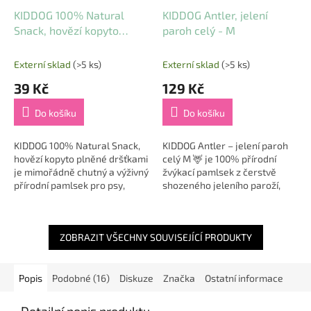
KIDDOG 100% Natural
KIDDOG Antler, jelení
Snack, hovězí kopyto
paroh celý - M
plněné dršťkami
Externí sklad
(>5 ks)
Externí sklad
(>5 ks)
39 Kč
129 Kč
Do košíku
Do košíku
KIDDOG 100% Natural Snack,
KIDDOG Antler – jelení paroh
hovězí kopyto plněné dršťkami
celý M 🦌 je 100% přírodní
je mimořádně chutný a výživný
žvýkací pamlsek z čerstvě
přírodní pamlsek pro psy,
shozeného jeleního paroží,
který povzbuzuje přirozené
které pochází z čisté přírody
žvýkání a zároveň přináší
východního Slovenska a
celou řadu...
Zakarpatské...
ZOBRAZIT VŠECHNY SOUVISEJÍCÍ PRODUKTY
Popis
Podobné (16)
Diskuze
Značka
Ostatní informace
Detailní popis produktu