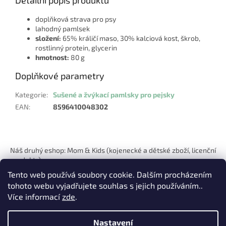
doplňková strava pro psy
lahodný pamlsek
složení:
65% králičí maso, 30% kalciová kost, škrob,
rostlinný protein, glycerin
hmotnost:
80 g
Doplňkové parametry
Kategorie
:
Sušené a žvýkací pamlsky pro pejsky
EAN
:
8596410048302
Z
á
Náš druhý eshop: Mom & Kids (kojenecké a dětské zboží, licenční
p
produkty)
a
Tento web používá soubory cookie. Dalším procházením
t
tohoto webu vyjadřujete souhlas s jejich používáním..
í
Více informací
zde
.
Nastavení
Vytvořil Shoptet