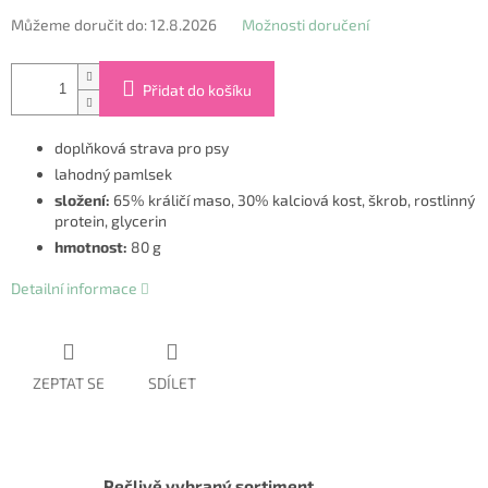
Můžeme doručit do:
12.8.2026
Možnosti doručení
Přidat do košíku
doplňková strava pro psy
lahodný pamlsek
složení:
65% králičí maso, 30% kalciová kost, škrob, rostlinný
protein, glycerin
hmotnost:
80 g
Detailní informace
ZEPTAT SE
SDÍLET
Pečlivě vybraný sortiment