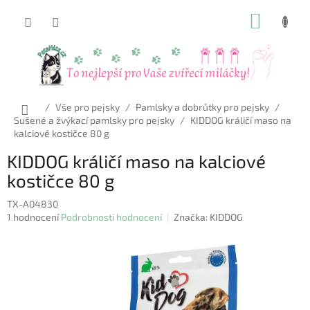
Přejít
NÁKUP
na
obsah
KOŠÍK
Domů
/
Vše pro pejsky
/
Pamlsky a dobrůtky pro pejsky
/
Sušené a žvýkací pamlsky pro pejsky
/
KIDDOG králičí maso na
kalciové kostičce 80 g
KIDDOG králičí maso na kalciové
kostičce 80 g
TX-A04830
Průměrné
1 hodnocení
Podrobnosti hodnocení
Značka:
KIDDOG
hodnocení
produktu
je
5,0
z
5
hvězdiček.