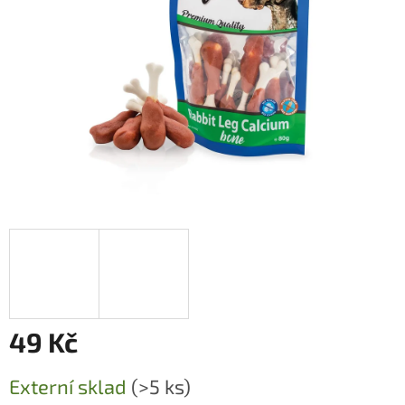
49 Kč
Měrná
Externí sklad
(>5 ks)
cena: