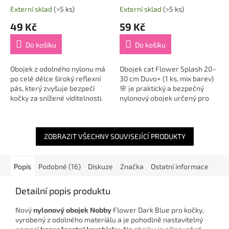
Externí sklad
(>5 ks)
Externí sklad
(>5 ks)
49 Kč
59 Kč
Do košíku
Do košíku
Obojek z odolného nylonu má
Obojek cat Flower Splash 20–
po celé délce široký reflexní
30 cm Duvo+ (1 ks, mix barev)
pás, který zvyšuje bezpečí
🌸 je praktický a bezpečný
kočky za snížené viditelnosti.
nylonový obojek určený pro
Zapíná se na plastovou přezku
kočky všech plemen – od
s bezpečnostním zámkem....
domácích mazlíčků po
zkušené venkovní...
ZOBRAZIT VŠECHNY SOUVISEJÍCÍ PRODUKTY
Popis
Podobné (16)
Diskuze
Značka
Ostatní informace
Detailní popis produktu
Nový
nylonový obojek Nobby
Flower Dark Blue pro kočky,
vyrobený z odolného materiálu a je pohodlně nastavitelný