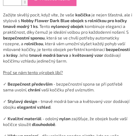
Zažijte skvělý pocit, když víte, že vaše
kočička
je nejen šťastná, ale i
stylová s
Nobby Flower Dark Blue obojek s rolničkou pro kočky
tmavě modrý 1 ks
. Tento
nylonový obojek
kombinuje eleganci a
praktičnost, díky čemuž je ideální volbou pro každodenní nošení. S
bezpečnostní sponou
, která se ve chvíli potřeby automaticky
rozepne, a
rolničkou
, která vám umožní slyšet každý pohyb vaší
milované kočičky, je tento obojek perfektní kombinací
bezpečnosti
a
krásy
. Jeho
tmavě modrá barva
a
květovaný vzor
dodávají
kočičímu vzhledu jedinečný šarm.
Proč se nám tento výrobek líbí?
✓
Bezpečnost především
- bezpečnostní spona se při potřebě
sama uvolní,
chrání
vaší kočičku před uvíznutím.
✓
Stylový design
- tmavě modrá barva a květovaný vzor dodávají
obojku
elegantní vzhled
.
✓
Kvalitní materiál
- odolný
nylon
zajišťuje, že obojek bude vaší
kočičce sloužit
dlouhodobě
.
✓
Vždy ve spojení
- díky rolničce snadno zjistíte, kde se vaše