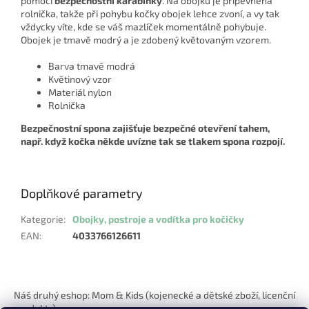
pomocí
bezpečnostní karabinky
. Na obojku je připevněná
rolnička, takže při pohybu kočky obojek lehce zvoní, a vy tak
vždycky víte, kde se váš mazlíček momentálně pohybuje.
Obojek je tmavě modrý a je zdobený květovaným vzorem.
Barva tmavě modrá
Květinový vzor
Materiál nylon
Rolnička
Bezpečnostní spona zajišťuje bezpečné otevření tahem,
např. když kočka někde uvízne tak se tlakem spona rozpojí.
Doplňkové parametry
Kategorie
:
Obojky, postroje a vodítka pro kočičky
EAN
:
4033766126611
Z
á
Náš druhý eshop: Mom & Kids (kojenecké a dětské zboží, licenční
p
produkty)