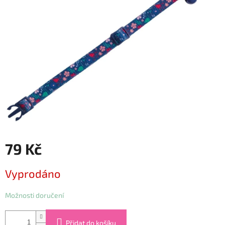
5
hvězdiček.
79 Kč
Měrná
Vyprodáno
cena:
Možnosti doručení
Přidat do košíku