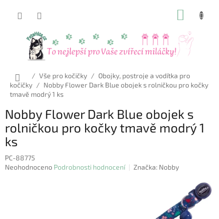
Přejít
NÁKUP
na
obsah
KOŠÍK
Domů
/
Vše pro kočičky
/
Obojky, postroje a vodítka pro
kočičky
/
Nobby Flower Dark Blue obojek s rolničkou pro kočky
tmavě modrý 1 ks
Nobby Flower Dark Blue obojek s
rolničkou pro kočky tmavě modrý 1
ks
PC-88775
Průměrné
Neohodnoceno
Podrobnosti hodnocení
Značka:
Nobby
hodnocení
produktu
je
0,0
z