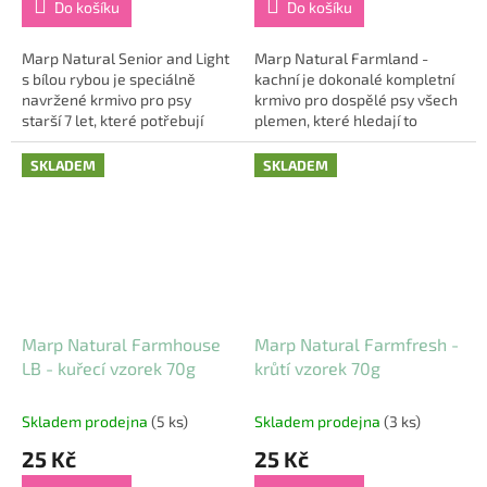
Do košíku
Do košíku
Marp Natural Senior and Light
Marp Natural Farmland -
s bílou rybou je speciálně
kachní je dokonalé kompletní
navržené krmivo pro psy
krmivo pro dospělé psy všech
starší 7 let, které potřebují
plemen, které hledají to
péči, která podpoří jejich
nejlepší pro své čtyřnohé
zdraví a vitalitu. Toto krmivo v
přátele. Vytvořeno s ohledem
SKLADEM
SKLADEM
sobě...
na zdraví a...
Marp Natural Farmhouse
Marp Natural Farmfresh -
LB - kuřecí vzorek 70g
krůtí vzorek 70g
Skladem prodejna
(5 ks)
Skladem prodejna
(3 ks)
25 Kč
25 Kč