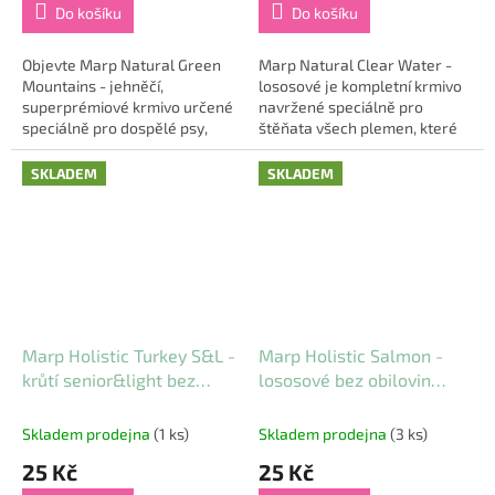
Do košíku
Do košíku
Objevte Marp Natural Green
Marp Natural Clear Water -
Mountains - jehněčí,
lososové je kompletní krmivo
superprémiové krmivo určené
navržené speciálně pro
speciálně pro dospělé psy,
štěňata všech plemen, které
které přináší to nejlepší z
podporuje jejich optimální růst
přírody přímo do misky vašeho
a zdravý vývoj. S využitím
SKLADEM
SKLADEM
čtyřnohého...
kvalitních...
Marp Holistic Turkey S&L -
Marp Holistic Salmon -
krůtí senior&light bez
lososové bez obilovin
obilovin vzorek 70g
vzorek 70g
Skladem prodejna
(1 ks)
Skladem prodejna
(3 ks)
25 Kč
25 Kč