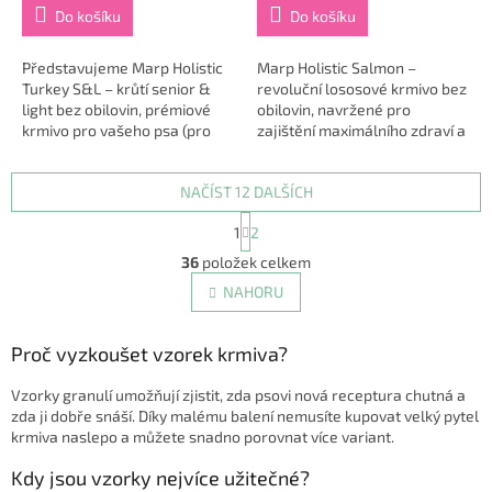
Do košíku
Do košíku
Představujeme Marp Holistic
Marp Holistic Salmon –
Turkey S&L – krůtí senior &
revoluční lososové krmivo bez
light bez obilovin, prémiové
obilovin, navržené pro
krmivo pro vašeho psa (pro
zajištění maximálního zdraví a
dospělé psy všech plemen +
pohody vašeho štěněte nebo
Pro starší psy od 7. roku +
dospělého psa. Využíváme
NAČÍST 12 DALŠÍCH
Speciální...
lokálních...
S
1
2
t
O
r
36
položek celkem
v
á
l
NAHORU
n
á
k
d
o
v
Proč vyzkoušet vzorek krmiva?
a
á
c
n
í
Vzorky granulí umožňují zjistit, zda psovi nová receptura chutná a
í
p
zda ji dobře snáší. Díky malému balení nemusíte kupovat velký pytel
r
krmiva naslepo a můžete snadno porovnat více variant.
v
Kdy jsou vzorky nejvíce užitečné?
k