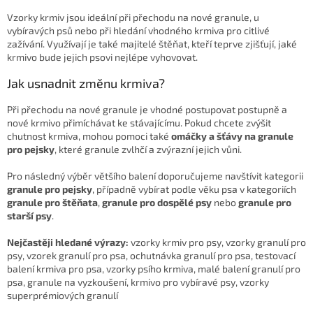
y
Vzorky krmiv jsou ideální při přechodu na nové granule, u
v
vybíravých psů nebo při hledání vhodného krmiva pro citlivé
ý
zažívání. Využívají je také majitelé štěňat, kteří teprve zjišťují, jaké
p
krmivo bude jejich psovi nejlépe vyhovovat.
i
s
Jak usnadnit změnu krmiva?
u
Při přechodu na nové granule je vhodné postupovat postupně a
nové krmivo přimíchávat ke stávajícímu. Pokud chcete zvýšit
chutnost krmiva, mohou pomoci také
omáčky a šťávy na granule
pro pejsky
, které granule zvlhčí a zvýrazní jejich vůni.
Pro následný výběr většího balení doporučujeme navštívit kategorii
granule pro pejsky
, případně vybírat podle věku psa v kategoriích
granule pro štěňata
,
granule pro dospělé psy
nebo
granule pro
starší psy
.
Nejčastěji hledané výrazy:
vzorky krmiv pro psy, vzorky granulí pro
psy, vzorek granulí pro psa, ochutnávka granulí pro psa, testovací
balení krmiva pro psa, vzorky psího krmiva, malé balení granulí pro
psa, granule na vyzkoušení, krmivo pro vybíravé psy, vzorky
superprémiových granulí