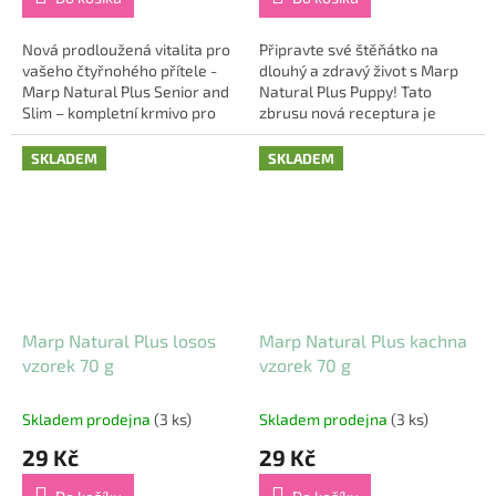
Nová prodloužená vitalita pro
Připravte své štěňátko na
vašeho čtyřnohého přítele -
dlouhý a zdravý život s Marp
Marp Natural Plus Senior and
Natural Plus Puppy! Tato
Slim – kompletní krmivo pro
zbrusu nová receptura je
dospělé a starší psy, které
navržena speciálně pro
nabízí jedinečnou péči o
štěňata všech plemen, a to s
SKLADEM
SKLADEM
jejich...
důrazem na kvalitní...
Marp Natural Plus losos
Marp Natural Plus kachna
vzorek 70 g
vzorek 70 g
Skladem prodejna
(3 ks)
Skladem prodejna
(3 ks)
29 Kč
29 Kč