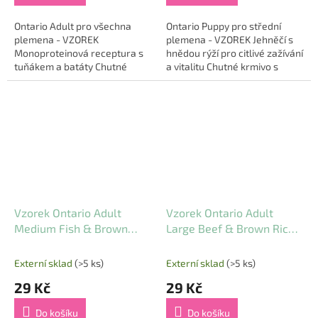
Ontario Adult pro všechna
Ontario Puppy pro střední
plemena - VZOREK
plemena - VZOREK Jehněčí s
Monoproteinová receptura s
hnědou rýží pro citlivé zažívání
tuňákem a batáty Chutné
a vitalitu Chutné krmivo s
krmivo s jediným zdrojem
kvalitním jehněčím masem a
živočišných bílkovin – tuňákem
hnědou rýží je ideální...
je ideální pro dospělé...
Vzorek Ontario Adult
Vzorek Ontario Adult
Medium Fish & Brown
Large Beef & Brown Rice
Rice 0,1kg
0,1kg
Externí sklad
(>5 ks)
Externí sklad
(>5 ks)
29 Kč
29 Kč
Do košíku
Do košíku