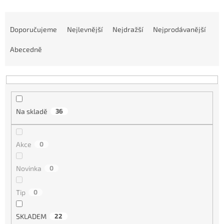
Ř
a
Doporučujeme
Nejlevnější
Nejdražší
Nejprodávanější
z
e
Abecedně
n
í
p
r
o
Na skladě
36
d
u
k
Akce
0
t
ů
Novinka
0
Tip
0
SKLADEM
22