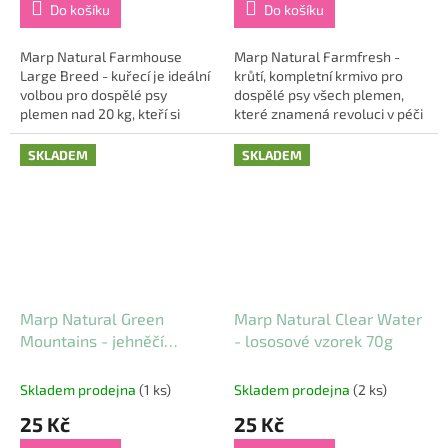
Do košíku
Do košíku
Marp Natural Farmhouse
Marp Natural Farmfresh -
Large Breed - kuřecí je ideální
krůtí, kompletní krmivo pro
volbou pro dospělé psy
dospělé psy všech plemen,
plemen nad 20 kg, kteří si
které znamená revoluci v péči
zaslouží jen to nejlepší. Toto
o vaše čtyřnohé přátele.
superprémiové krmivo je
Vytvořeno s láskou a
SKLADEM
SKLADEM
vytvořeno s...
pečlivostí, toto...
Marp Natural Green
Marp Natural Clear Water
Mountains - jehněčí
- lososové vzorek 70g
vzorek 70g
Skladem prodejna
(1 ks)
Skladem prodejna
(2 ks)
25 Kč
25 Kč