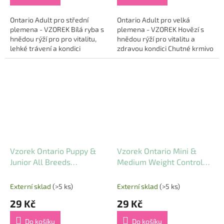
Ontario Adult pro střední
Ontario Adult pro velká
plemena - VZOREK Bílá ryba s
plemena - VZOREK Hovězí s
hnědou rýží pro pro vitalitu,
hnědou rýží pro vitalitu a
lehké trávení a kondici
zdravou kondici Chutné krmivo
Chutné krmivo s lehce
s kvalitním hovězím masem a
stravitelnou bílou rybou a...
hnědou rýží je ideální pro
dospělé psy...
Vzorek Ontario Puppy &
Vzorek Ontario Mini &
Junior All Breeds
Medium Weight Control
Monoprotein Turkey &
Turkey & Brown Rice 0,1 kg
Sweet Potatoes 0,1 kg
Externí sklad
(>5 ks)
Externí sklad
(>5 ks)
29 Kč
29 Kč
Do košíku
Do košíku