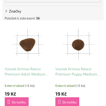
Značky
Položek k zobrazení:
36
V
ý
p
i
s
p
r
o
d
Vzorek Krmivo Rasco
Vzorek Krmivo Rasco
u
Premium Adult Medium
Premium Puppy Medium
k
kuře s rýží 80g
kuře s rýží 80g
t
Externí sklad
(>5 ks)
Externí sklad
(>5 ks)
ů
19 Kč
19 Kč
Do košíku
Do košíku