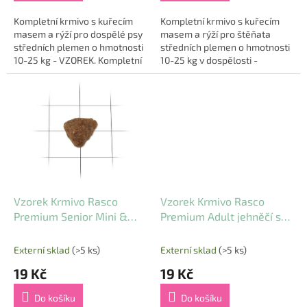
Kompletní krmivo s kuřecím
Kompletní krmivo s kuřecím
masem a rýží pro dospělé psy
masem a rýží pro štěňata
středních plemen o hmotnosti
středních plemen o hmotnosti
10-25 kg - VZOREK. Kompletní
10-25 kg v dospělosti -
krmivo pro dospělé psy s
VZOREK. Přizpůsobené pro
hmotností 10–25 kg....
štěňata středních plemen....
Vzorek Krmivo Rasco
Vzorek Krmivo Rasco
Premium Senior Mini &
Premium Adult jehněčí s
Medium kuře s rýží 80g
rýží 80g
Externí sklad
(>5 ks)
Externí sklad
(>5 ks)
19 Kč
19 Kč
Do košíku
Do košíku