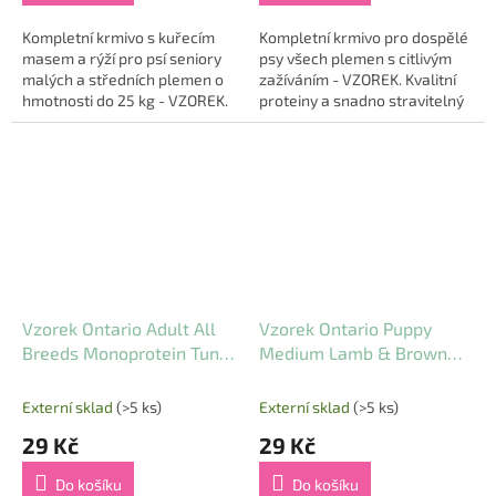
Kompletní krmivo s kuřecím
Kompletní krmivo pro dospělé
masem a rýží pro psí seniory
psy všech plemen s citlivým
malých a středních plemen o
zažíváním - VZOREK. Kvalitní
hmotnosti do 25 kg - VZOREK.
proteiny a snadno stravitelný
Receptura je přizpůsobena
zdroj sacharidů. Skvělá chuť a
pro zdravé stárnutí....
lepší...
Vzorek Ontario Adult All
Vzorek Ontario Puppy
Breeds Monoprotein Tuna
Medium Lamb & Brown
& Sweet Potatoes 0,1kg
Rice 0,1kg
Externí sklad
(>5 ks)
Externí sklad
(>5 ks)
29 Kč
29 Kč
Do košíku
Do košíku