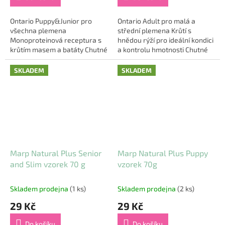
Ontario Puppy&Junior pro
Ontario Adult pro malá a
všechna plemena
střední plemena Krůtí s
Monoproteinová receptura s
hnědou rýží pro ideální kondici
krůtím masem a batáty Chutné
a kontrolu hmotnosti Chutné
krmivo s jediným živočišným
krmivo s nízkotučným krůtím
proteinem – kvalitní krůtou je
masem a hnědou rýží je...
SKLADEM
SKLADEM
ideální volbou...
Marp Natural Plus Senior
Marp Natural Plus Puppy
and Slim vzorek 70 g
vzorek 70g
Skladem prodejna
(1 ks)
Skladem prodejna
(2 ks)
29 Kč
29 Kč
Do košíku
Do košíku