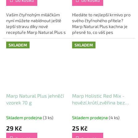
Do košíku
Do košíku
Vašim čtyřnohým miláčkům
Hledáte to nejlepší krmivo pro
nyní můžete nabídnout ještě
svého čtyřnohého přítele?
lepší stravu díky nové
Marp Natural Plus kachna je
receptuře Marp Natural Plus s
přesně to, co váš pes
lososem. Toto vysoce kvalitní
potřebuje! Nová receptura
krmivo přináší několik
přináší kvalitu a inovaci, díky
SKLADEM
SKLADEM
vylepšení, která...
které vašeho...
Marp Natural Plus jehněčí
Marp Holistic Red Mix -
vzorek 70 g
hovězí,krůtí,zvěřina bez
obilovin vzorek 70g
Skladem prodejna
(3 ks)
Skladem prodejna
(4 ks)
29 Kč
25 Kč