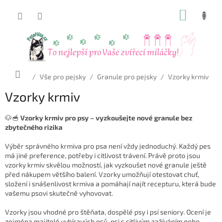
Přejít
NÁKUP
na
obsah
KOŠÍK
Domů
/
Vše pro pejsky
/
Granule pro pejsky
/
Vzorky krmiv
Vzorky krmiv
🐶🥣
Vzorky krmiv pro psy – vyzkoušejte nové granule bez
zbytečného rizika
Výběr správného krmiva pro psa není vždy jednoduchý. Každý pes
má jiné preference, potřeby i citlivost trávení. Právě proto jsou
vzorky krmiv skvělou možností, jak vyzkoušet nové granule ještě
před nákupem většího balení. Vzorky umožňují otestovat chuť,
složení i snášenlivost krmiva a pomáhají najít recepturu, která bude
vašemu psovi skutečně vyhovovat.
Vzorky jsou vhodné pro štěňata, dospělé psy i psí seniory. Ocení je
zejména majitelé vybíravých psů, psi s citlivým zažíváním nebo