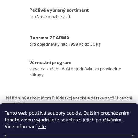
Pečlivě vybraný sortiment
pro Vaše mazlíčky :-)
Doprava ZDARMA
pro objednávky nad 1999 Kč do 30 kg
Věrnostní program
sleva na každou Vaši objednávku za pravidelné
nákupy.
Z
á
Náš druhý eshop: Mom & Kids (kojenecké a dětské zboží, licenční
p
produkty)
a
Tento web používá soubory cookie. Dalším procházením
t
tohoto webu vyjadřujete souhlas s jejich používáním..
í
Více informací
zde
.