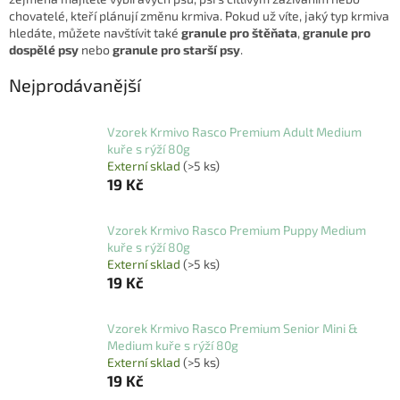
chovatelé, kteří plánují změnu krmiva. Pokud už víte, jaký typ krmiva
hledáte, můžete navštívit také
granule pro štěňata
,
granule pro
dospělé psy
nebo
granule pro starší psy
.
Nejprodávanější
Vzorek Krmivo Rasco Premium Adult Medium
kuře s rýží 80g
Externí sklad
(>5 ks)
19 Kč
Vzorek Krmivo Rasco Premium Puppy Medium
kuře s rýží 80g
Externí sklad
(>5 ks)
19 Kč
Vzorek Krmivo Rasco Premium Senior Mini &
Medium kuře s rýží 80g
Externí sklad
(>5 ks)
19 Kč