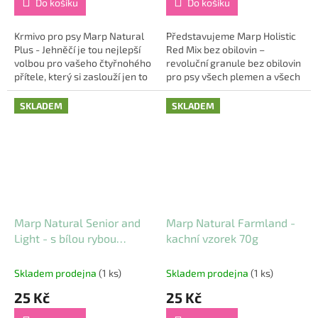
Do košíku
Do košíku
Krmivo pro psy Marp Natural
Představujeme Marp Holistic
Plus - Jehněčí je tou nejlepší
Red Mix bez obilovin –
volbou pro vašeho čtyřnohého
revoluční granule bez obilovin
přítele, který si zaslouží jen to
pro psy všech plemen a všech
nejlepší. Tato inovativní
věkových období, ideální pro
receptura perfektně
štěňata a štěňata velkých
SKLADEM
SKLADEM
vyvažuje...
plemen,...
Marp Natural Senior and
Marp Natural Farmland -
Light - s bílou rybou
kachní vzorek 70g
vzorek 70g
Skladem prodejna
(1 ks)
Skladem prodejna
(1 ks)
25 Kč
25 Kč