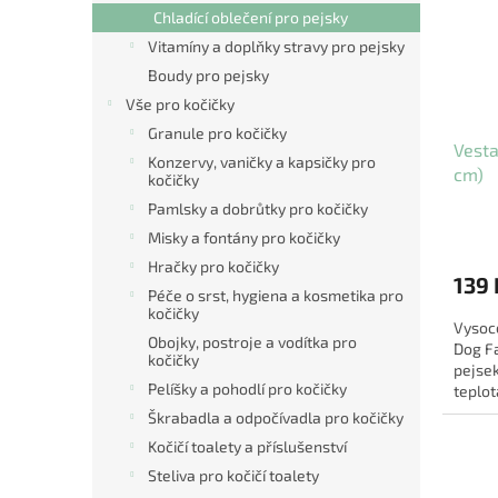
s
o
Chladící oblečení pro pejsky
p
d
Vitamíny a doplňky stravy pro pejsky
r
u
Boudy pro pejsky
o
k
d
t
Vše pro kočičky
u
ů
Granule pro kočičky
Vesta
k
Konzervy, vaničky a kapsičky pro
cm)
t
kočičky
ů
Pamlsky a dobrůtky pro kočičky
Misky a fontány pro kočičky
Hračky pro kočičky
139 
Péče o srst, hygiena a kosmetika pro
kočičky
Vysoce
Obojky, postroje a vodítka pro
Dog Fa
kočičky
pejsek
Pelíšky a pohodlí pro kočičky
teplot
skvělý
Škrabadla a odpočívadla pro kočičky
Kočičí toalety a příslušenství
Steliva pro kočičí toalety