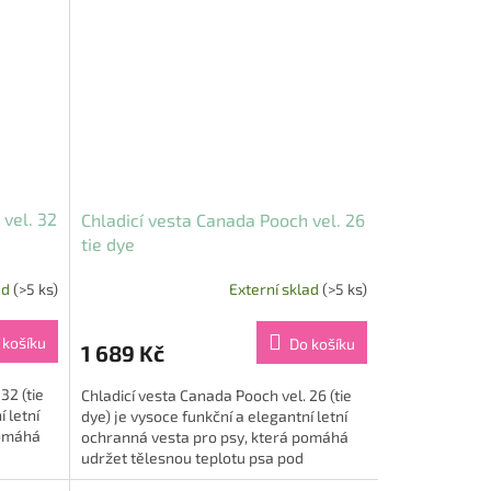
 vel. 32
Chladicí vesta Canada Pooch vel. 26
tie dye
ad
(>5 ks)
Externí sklad
(>5 ks)
 košíku
Do košíku
1 689 Kč
32 (tie
Chladicí vesta Canada Pooch vel. 26 (tie
 letní
dye) je vysoce funkční a elegantní letní
pomáhá
ochranná vesta pro psy, která pomáhá
udržet tělesnou teplotu psa pod
kontrolou i za největších...