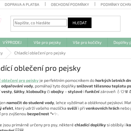
DOPRAVA A PLATBA
OBCHODNÍ PODMÍNKY
PODMÍNKY OCHR
HLEDAT
VÝPRODEJ
Vše pro pejsky
Vše pro kočičky
Doplňky p
ky
Chladící oblečení pro pejsky
dící oblečení pro pejsky
í oblečení pro pejsky
je perfektním pomocníkem do
horkých letních d
u
odpařování vody
, pomáhají tyto doplňky
snižovat tělesnou teplotu p
í vesty
,
šátky
,
kloboučky
či
obojky
–
stylové
i
funkční
zároveň 💧👕🧣
 jen
namočit do studené vody
, lehce vyždímat a obléknout pejskovi. Ma
ý efekt
, který udrží vašeho mazlíčka
svěží
i při
venkovních hrách
nebo
í
pro zvýšenou
bezpečnost
🐾✨.
e jsou primárně určeny pro psy, některé
chladící doplňky
si oblíbily i
ko
stování
🐱🎒.