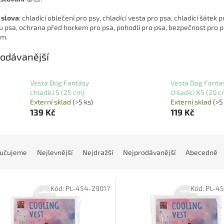
 slova
: chladící oblečení pro psy, chladící vesta pro psa, chladící šátek 
 u psa, ochrana před horkem pro psa, pohodlí pro psa, bezpečnost pro psa
m.
odávanější
Vesta Dog Fantasy
Vesta Dog Fanta
chladící S (25 cm)
chladící XS (20 c
Externí sklad
(>5 ks)
Externí sklad
(>5
139 Kč
119 Kč
učujeme
Nejlevnější
Nejdražší
Nejprodávanější
Abecedně
Kód:
PL-454-29017
Kód:
PL-4