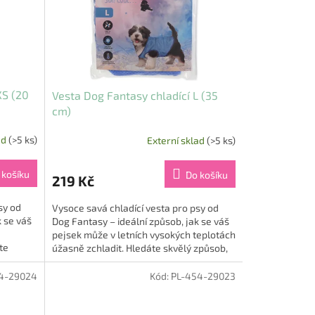
XS (20
Vesta Dog Fantasy chladící L (35
cm)
ad
(>5 ks)
Externí sklad
(>5 ks)
 košíku
Do košíku
219 Kč
sy od
Vysoce savá chladící vesta pro psy od
k se váš
Dog Fantasy – ideální způsob, jak se váš
pejsek může v letních vysokých teplotách
te
úžasně zchladit. Hledáte skvělý způsob,
jak...
4-29024
Kód:
PL-454-29023