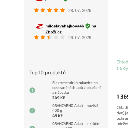
Chlad
tie d
Top 10 produktů
Elektrostatická rukavice na
odstranění chlupů z oblečení
a nábytku
1 36
249 Kč
GRANCARNO Adult - hovězí
Chladi
400 g
dye) j
49 Kč
ochra
GRANCARNO Adult - s krůtím
udržet