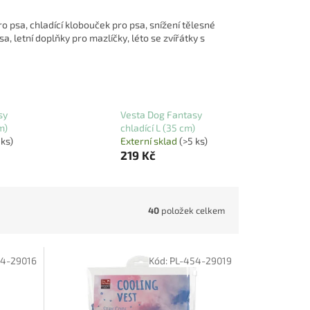
pro psa, chladící klobouček pro psa, snížení tělesné
, letní doplňky pro mazlíčky, léto se zvířátky s
sy
Vesta Dog Fantasy
m)
chladící L (35 cm)
 ks)
Externí sklad
(>5 ks)
219 Kč
40
položek celkem
54-29016
Kód:
PL-454-29019