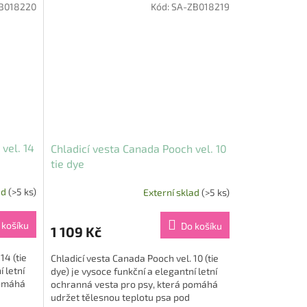
B018220
Kód:
SA-ZB018219
vel. 14
Chladicí vesta Canada Pooch vel. 10
tie dye
ad
(>5 ks)
Externí sklad
(>5 ks)
 košíku
Do košíku
1 109 Kč
14 (tie
Chladicí vesta Canada Pooch vel. 10 (tie
 letní
dye) je vysoce funkční a elegantní letní
pomáhá
ochranná vesta pro psy, která pomáhá
udržet tělesnou teplotu psa pod