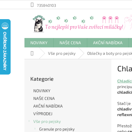
Přejít
735840103
na
obsah
NOVINKY
NAŠE CENA
AKČNÍ NABÍDKA
Domů
Vše pro pejsky
Oblečky a boty pro pejs
P
Chla
o
Přeskočit
s
Kategorie
kategorie
t
Chladíc
princip
r
NOVINKY
chladíc
a
NAŠE CENA
n
Stačí je
AKČNÍ NABÍDKA
n
chladiv
í
VÝPRODEJ
reflexn
p
Vše pro pejsky
Přestož
a
Granule pro pejsky
nebo
ce