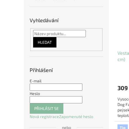
Vyhledávání
HLEDAT
Vesta
cm)
Přihlášení
E-mail
309
Heslo
Vysoce
Dog Fa
PŘIHLÁSIT SE
pejsek
teplot
Nová registrace
Zapomenuté heslo
skvělý
nebo
Tip