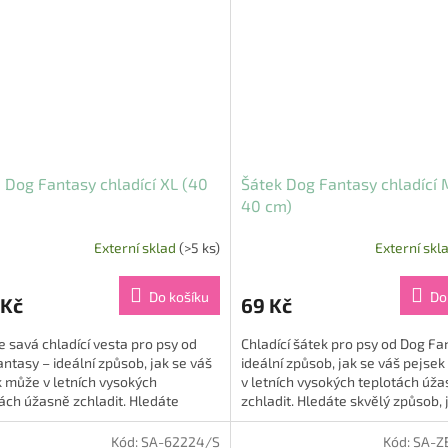
 Dog Fantasy chladící XL (40
Šátek Dog Fantasy chladící 
40 cm)
Externí sklad
(>5 ks)
Externí skl
Do košíku
Do
 Kč
69 Kč
 savá chladící vesta pro psy od
Chladící šátek pro psy od Dog Fa
ntasy – ideální způsob, jak se váš
ideální způsob, jak se váš pejse
 může v letních vysokých
v letních vysokých teplotách úž
ách úžasně zchladit. Hledáte
zchladit. Hledáte skvělý způsob, 
 způsob, jak...
ochladit a...
Kód:
SA-62224/S
Kód:
SA-Z