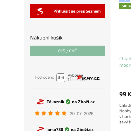
SKL
Přihlásit se přes Seznam
Nákupní košík
0
KS /
0 KČ
Chlad
modr
99 
Chlad
Nobby
v hork
savý š
přiroz