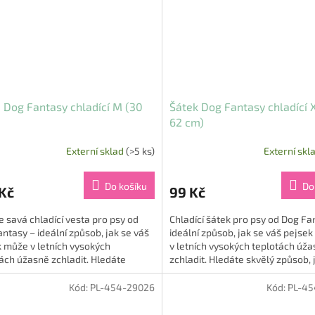
 Dog Fantasy chladící M (30
Šátek Dog Fantasy chladící 
62 cm)
Externí sklad
(>5 ks)
Externí skl
Do košíku
Do
Kč
99 Kč
 savá chladící vesta pro psy od
Chladící šátek pro psy od Dog Fa
ntasy – ideální způsob, jak se váš
ideální způsob, jak se váš pejse
 může v letních vysokých
v letních vysokých teplotách úž
ách úžasně zchladit. Hledáte
zchladit. Hledáte skvělý způsob, 
 způsob, jak...
ochladit a...
Kód:
PL-454-29026
Kód:
PL-45