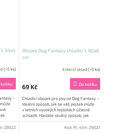
 S 34x4
Obojek Dog Fantasy chladící L 60x6
cm
ad
(>5 ks)
Externí sklad
(>5 ks)
 košíku
Do košíku
69 Kč
antasy –
Chladící obojek pro psy od Dog Fantasy –
k může
ideální způsob, jak se váš pejsek může
asně
v letních vysokých teplotách úžasně
jak
zchladit. Hledáte skvělý způsob, jak
ochladit a...
4-29022
Kód:
PL-454-29021