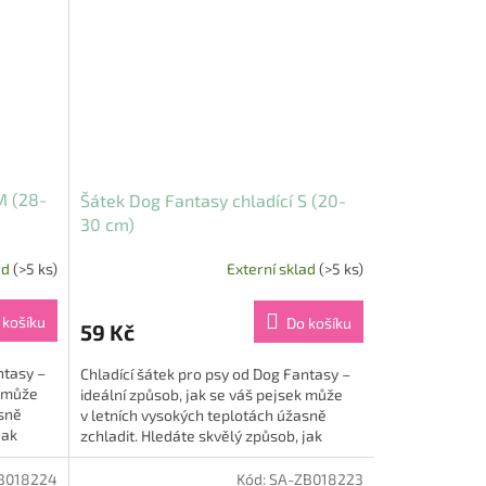
M (28-
Šátek Dog Fantasy chladící S (20-
30 cm)
ad
(>5 ks)
Externí sklad
(>5 ks)
 košíku
Do košíku
59 Kč
ntasy –
Chladící šátek pro psy od Dog Fantasy –
k může
ideální způsob, jak se váš pejsek může
asně
v letních vysokých teplotách úžasně
jak
zchladit. Hledáte skvělý způsob, jak
ochladit a...
B018224
Kód:
SA-ZB018223