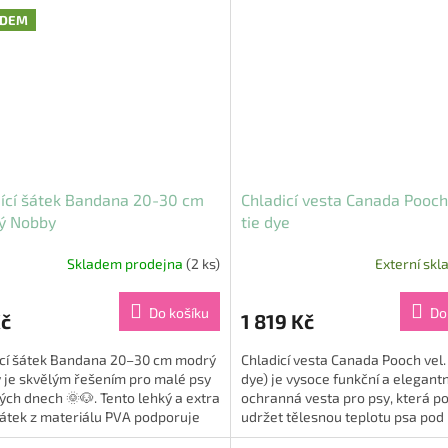
ADEM
ící šátek Bandana 20-30 cm
Chladicí vesta Canada Pooch
ý Nobby
tie dye
Skladem prodejna
(2 ks)
Externí skl
Do košíku
Do
Kč
1 819 Kč
ící šátek Bandana 20–30 cm modrý
Chladicí vesta Canada Pooch vel. 
 je skvělým řešením pro malé psy
dye) je vysoce funkční a elegantní
ých dnech 🌞🐶. Tento lehký a extra
ochranná vesta pro psy, která 
átek z materiálu PVA podporuje
udržet tělesnou teplotu psa pod
enou termoregulaci...
kontrolou i za největších...