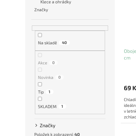
Klece a ohrádky
Značky
Na skladě
40
Oboje
cm
Akce
0
Novinka
0
69 
Tip
1
Chladí
ideáln
SKLADEM
1
v letn
zchlad
ochladi
Značky
Položek k zobrazení:
40