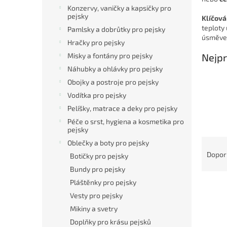
n
Konzervy, vaničky a kapsičky pro
e
pejsky
Klíčová
l
teploty
Pamlsky a dobrůtky pro pejsky
úsměve
Hračky pro pejsky
Misky a fontány pro pejsky
Nejpr
Náhubky a ohlávky pro pejsky
Obojky a postroje pro pejsky
Vodítka pro pejsky
Pelíšky, matrace a deky pro pejsky
Péče o srst, hygiena a kosmetika pro
pejsky
Ř
Oblečky a boty pro pejsky
a
Dopor
Botičky pro pejsky
z
Bundy pro pejsky
e
Pláštěnky pro pejsky
V
n
Vesty pro pejsky
ý
í
p
p
Mikiny a svetry
i
r
Doplňky pro krásu pejsků