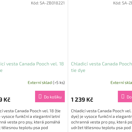
Kód:
SA-ZB018221
Kód:
SA-Z
icí vesta Canada Pooch vel. 18
Chladicí vesta Canada Pooch 
ye
tie dye
Externí sklad
(>5 ks)
Externí skl
Do košíku
Do
9 Kč
1 239 Kč
cí vesta Canada Pooch vel. 18 (tie
Chladicí vesta Canada Pooch vel. 
e vysoce funkční a elegantní letní
dye) je vysoce funkční a elegantní
nná vesta pro psy, která pomáhá
ochranná vesta pro psy, která 
 tělesnou teplotu psa pod
udržet tělesnou teplotu psa pod