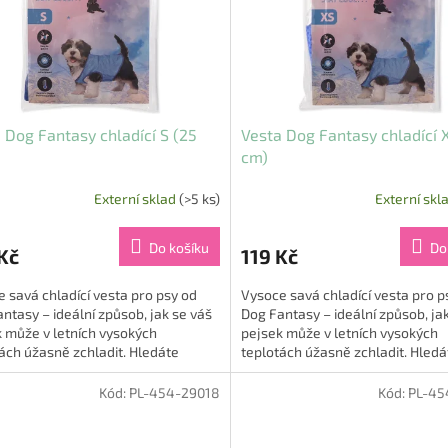
 Dog Fantasy chladící S (25
Vesta Dog Fantasy chladící 
cm)
Externí sklad
(>5 ks)
Externí skl
Do košíku
Do
Kč
119 Kč
 savá chladící vesta pro psy od
Vysoce savá chladící vesta pro p
ntasy – ideální způsob, jak se váš
Dog Fantasy – ideální způsob, ja
 může v letních vysokých
pejsek může v letních vysokých
ách úžasně zchladit. Hledáte
teplotách úžasně zchladit. Hledá
 způsob, jak...
skvělý způsob, jak...
Kód:
PL-454-29018
Kód:
PL-45