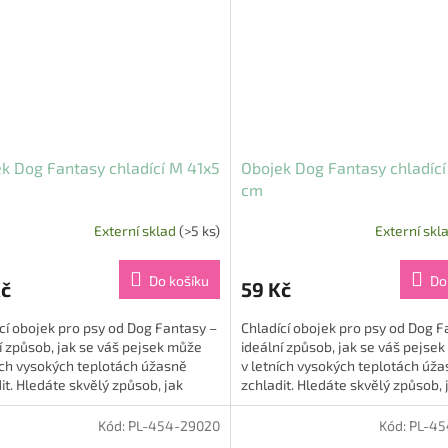
k Dog Fantasy chladící M 41x5
Obojek Dog Fantasy chladící
cm
Externí sklad
(>5 ks)
Externí skl
Do košíku
Do
Kč
59 Kč
cí obojek pro psy od Dog Fantasy –
Chladící obojek pro psy od Dog F
í způsob, jak se váš pejsek může
ideální způsob, jak se váš pejse
ích vysokých teplotách úžasně
v letních vysokých teplotách úž
it. Hledáte skvělý způsob, jak
zchladit. Hledáte skvělý způsob, 
t a...
ochladit a...
Kód:
PL-454-29020
Kód:
PL-45