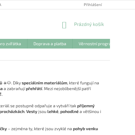
ANY OSOBNÍCH ÚDAJŮ
Přihlášení
NÁKUPNÍ
Prázdný košík
KOŠÍK
ro zvířátka
Doprava a platba
Věrnostní program
Kon
nů
☀️🐶. Díky
speciálním materiálům
, které fungují na
sa
a zabraňují
přehřátí
. Mezi nejoblíbenější patří
.
teriál se postupně odpařuje a vytváří tak
příjemný
procházkách
.
Vesty
jsou
lehké
,
pohodlné
a většinou i
čky
– zejména ty, které jsou zvyklé na
pohyb venku