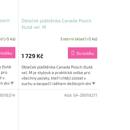
Pooch
Obleček pláštěnka Canada Pooch
žlutá vel. M
ad
(>5 ks)
Externí sklad
(>5 ks)
 košíku
Do košíku
1 729 Kč
 žlutá
Obleček pláštěnka Canada Pooch žlutá
a pro
vel. M je stylová a praktická volba pro
t v
všechny pejsky, kteří chtějí zůstat v
ch dní ☔
suchu a bezpečí i během deštivých dní ☔
🐾. Tato ikonická...
B018214
Kód:
SA-ZB018211