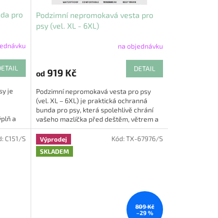
da pro
Podzimní nepromokavá vesta pro
psy (vel. XL - 6XL)
jednávku
na objednávku
Průměrné
hodnocení
produktu
DETAIL
DETAIL
919 Kč
od
je
5,0
sy je
Podzimní nepromokavá vesta pro psy
z
(vel. XL – 6XL) je praktická ochranná
5
bunda pro psy, která spolehlivě chrání
hvězdiček.
plň a
vašeho mazlíčka před deštěm, větrem a
hý
chladným počasím 🍂🐕. Díky...
d:
C151/S
Kód:
TX-67976/S
Výprodej
SKLADEM
809 Kč
–29 %