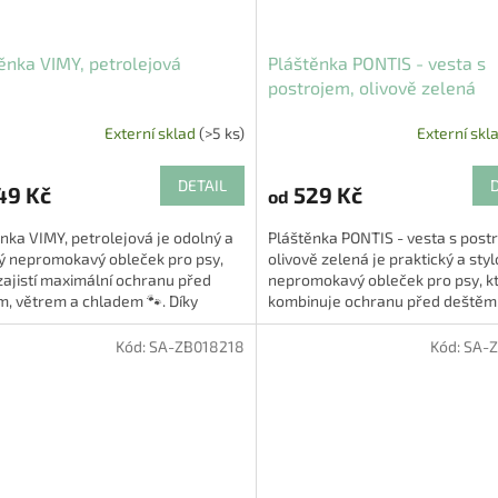
ěnka VIMY, petrolejová
Pláštěnka PONTIS - vesta s
postrojem, olivově zelená
Externí sklad
(>5 ks)
Externí skl
DETAIL
49 Kč
529 Kč
od
nka VIMY, petrolejová je odolný a
Pláštěnka PONTIS - vesta s post
vý nepromokavý obleček pro psy,
olivově zelená je praktický a sty
zajistí maximální ochranu před
nepromokavý obleček pro psy, k
, větrem a chladem 🐾. Díky
kombinuje ochranu před deštěm
lenému designu je...
bezpečnost a pohodlí 🐾. Díky...
Kód:
SA-ZB018218
Kód:
SA-Z