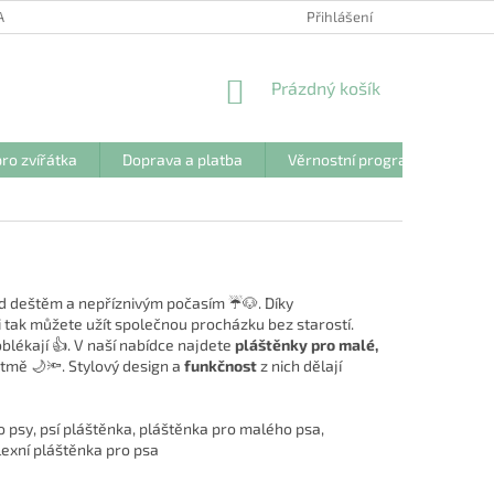
ANY OSOBNÍCH ÚDAJŮ
Přihlášení
NÁKUPNÍ
Prázdný košík
KOŠÍK
ro zvířátka
Doprava a platba
Věrnostní program
Kon
ed deštěm a nepříznivým počasím ☔🐶. Díky
 tak můžete užít společnou procházku bez starostí.
lékají 👍. V naší nabídce najdete
pláštěnky pro malé,
tmě 🌙🔦. Stylový design a
funkčnost
z nich dělají
 psy, psí pláštěnka, pláštěnka pro malého psa,
lexní pláštěnka pro psa