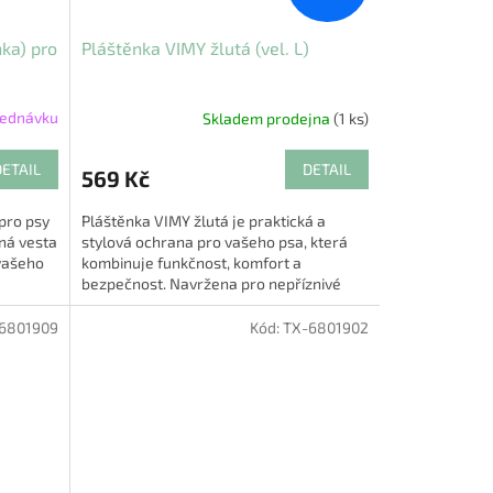
ka) pro
Pláštěnka VIMY žlutá (vel. L)
jednávku
Skladem prodejna
(1 ks)
DETAIL
DETAIL
569 Kč
pro psy
Pláštěnka VIMY žlutá je praktická a
nná vesta
stylová ochrana pro vašeho psa, která
 vašeho
kombinuje funkčnost, komfort a
bezpečnost. Navržena pro nepříznivé
počasí, tato pláštěnka zajistí,...
6801909
Kód:
TX-6801902