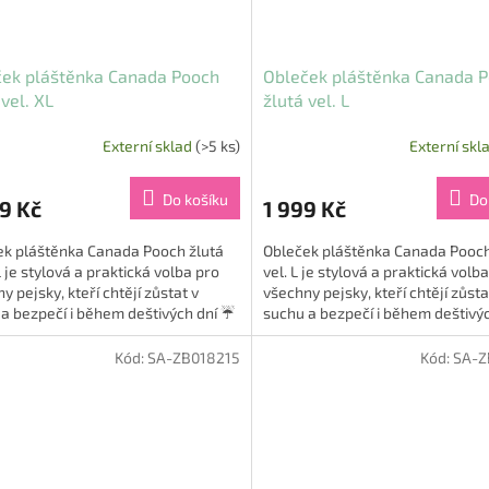
ček pláštěnka Canada Pooch
Obleček pláštěnka Canada 
 vel. XL
žlutá vel. L
Externí sklad
(>5 ks)
Externí skl
Do košíku
Do
9 Kč
1 999 Kč
ek pláštěnka Canada Pooch žlutá
Obleček pláštěnka Canada Pooch
L je stylová a praktická volba pro
vel. L je stylová a praktická volb
y pejsky, kteří chtějí zůstat v
všechny pejsky, kteří chtějí zůsta
a bezpečí i během deštivých dní ☔
suchu a bezpečí i během deštivý
o ikonická...
🐾. Tato ikonická...
Kód:
SA-ZB018215
Kód:
SA-Z