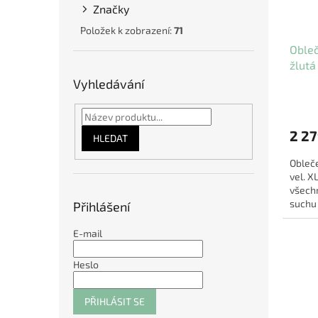
Značky
Položek k zobrazení:
71
Oble
žlutá
Vyhledávání
2 27
HLEDAT
Obleč
vel. X
všechn
suchu 
Přihlášení
🐾. Tat
E-mail
Heslo
PŘIHLÁSIT SE