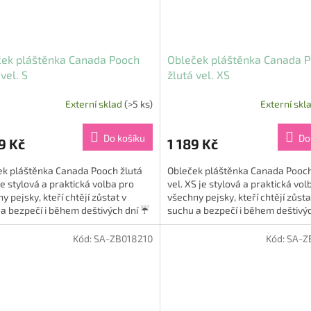
ček pláštěnka Canada Pooch
Obleček pláštěnka Canada 
vel. S
žlutá vel. XS
Externí sklad
(>5 ks)
Externí skl
Do košíku
Do
9 Kč
1 189 Kč
ek pláštěnka Canada Pooch žlutá
Obleček pláštěnka Canada Pooch
 je stylová a praktická volba pro
vel. XS je stylová a praktická vol
y pejsky, kteří chtějí zůstat v
všechny pejsky, kteří chtějí zůsta
a bezpečí i během deštivých dní ☔
suchu a bezpečí i během deštivý
o ikonická...
🐾. Tato ikonická...
Kód:
SA-ZB018210
Kód:
SA-Z