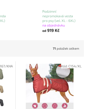
Podzimní
unda
nepromokavá vesta
2XL)
pro psy (vel. XL - 6XL)
na objednávku
919 Kč
od
71
položek celkem
167/KHA
Kód:
C154/XL