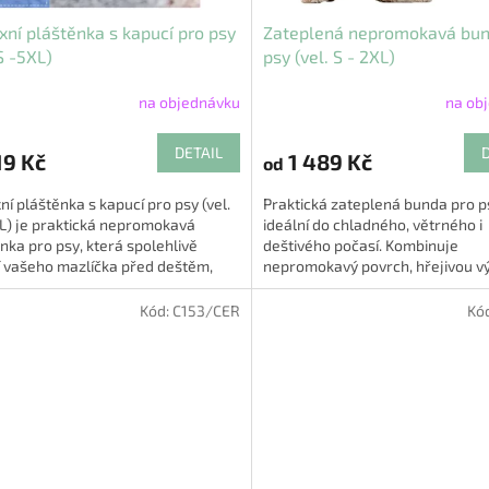
xní pláštěnka s kapucí pro psy
Zateplená nepromokavá bun
 S -5XL)
psy (vel. S - 2XL)
na objednávku
na ob
rné
Průměrné
cení
hodnocení
ktu
produktu
DETAIL
9 Kč
1 489 Kč
od
je
5,0
ní pláštěnka s kapucí pro psy (vel.
Praktická zateplená bunda pro p
z
L) je praktická nepromokavá
ideální do chladného, větrného i
5
nka pro psy, která spolehlivě
deštivého počasí. Kombinuje
ček.
hvězdiček.
í vašeho mazlíčka před deštěm,
nepromokavý povrch, hřejivou vý
a vlhkostí 🌧️🐕. Díky...
pohodlný střih, takže váš čtyřno
parťák...
Kód:
C153/CER
Kó