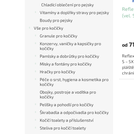
u
ů
Chladící oblečení pro pejsky
Refle
k
Vitamíny a doplňky stravy pro pejsky
(vel.
t
Boudy pro pejsky
ů
Vše pro kočičky
Průmě
hodno
Granule pro kočičky
produ
71
Konzervy, vaničky a kapsičky pro
od
je
kočičky
5,0
Reflex
Pamlsky a dobrůtky pro kočičky
z
S – 5X
5
Misky a fontány pro kočičky
pláště
hvězdi
Hračky pro kočičky
chrán
větrem 
Péče o srst, hygiena a kosmetika pro
kočičky
Obojky, postroje a vodítka pro
kočičky
Pelíšky a pohodlí pro kočičky
Škrabadla a odpočívadla pro kočičky
Kočičí toalety a příslušenství
Steliva pro kočičí toalety