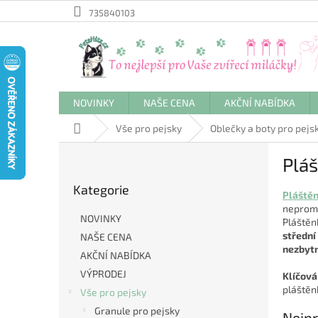
Přejít
735840103
na
obsah
NOVINKY
NAŠE CENA
AKČNÍ NABÍDKA
Domů
Vše pro pejsky
Oblečky a boty pro pejs
P
Pláš
o
Přeskočit
s
Kategorie
kategorie
t
Pláštěn
nepromo
r
NOVINKY
Pláštěn
a
střední
NAŠE CENA
n
nezbyt
AKČNÍ NABÍDKA
n
í
VÝPRODEJ
Klíčová
p
pláštěn
Vše pro pejsky
a
Granule pro pejsky
Nejpr