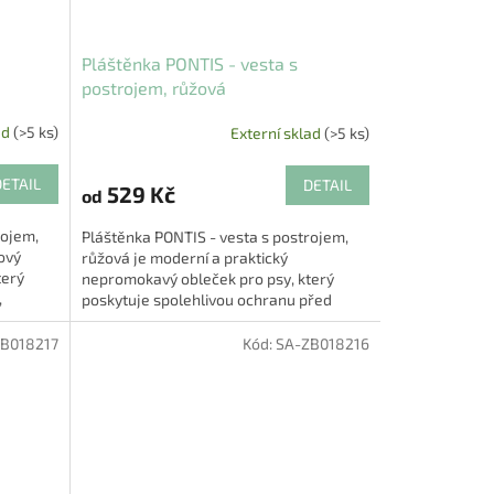
Pláštěnka PONTIS - vesta s
postrojem, růžová
ad
(>5 ks)
Externí sklad
(>5 ks)
DETAIL
DETAIL
529 Kč
od
rojem,
Pláštěnka PONTIS - vesta s postrojem,
lový
růžová je moderní a praktický
terý
nepromokavý obleček pro psy, který
,
poskytuje spolehlivou ochranu před
deštěm, pohodlné nošení i bezpečnost
🐾....
B018217
Kód:
SA-ZB018216