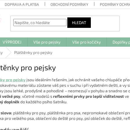
DOPRAVA A PLATBA
OBCHODNÍ PODMÍNKY
PODMÍNKY OCHR
HLEDAT
VÝPRODEJ
Vše pro pejsky
Vše pro kočičky
Doplňky p
ky
Pláštěnky pro pejsky
těnky pro pejsky
ky pro pejsky
jsou ideálním řešením, jak ochránit vašeho chlupáče př
kavému materiálu zůstane váš pes v suchu i při vydatném dešti, a vy si
ky jsou lehké, prodyšné a pohodlné – neomezují v pohybu a snadno se ob
 i velké psy
, včetně modelů s
reflexními prvky pro lepší viditelnost
ve 
ný
doplněk
do každého psího šatníku.
 slova:
pláštěnky pro psy, pláštěnka pro psa, nepromokavé oblečení pro
ka pro velkého psa, oblečení do deště pro psy, psí obleček do deště, ref
odávanější