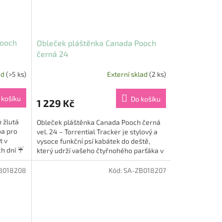
Pooch
Obleček pláštěnka Canada Pooch
černá 24
ad
(>5 ks)
Externí sklad
(2 ks)
 košíku
Do košíku
1 229 Kč
 žlutá
Obleček pláštěnka Canada Pooch černá
ba pro
vel. 24 – Torrential Tracker je stylový a
t v
vysoce funkční psí kabátek do deště,
ch dní ☔
který udrží vašeho čtyřnohého parťáka v
suchu, pohodlí a...
B018208
Kód:
SA-ZB018207