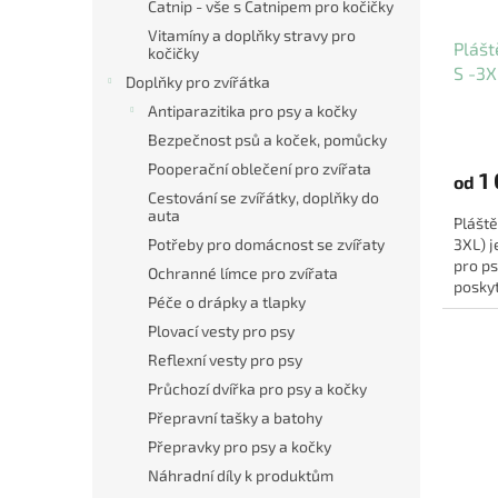
Catnip - vše s Catnipem pro kočičky
Vitamíny a doplňky stravy pro
Plášt
kočičky
S -3X
Doplňky pro zvířátka
Antiparazitika pro psy a kočky
Průmě
Bezpečnost psů a koček, pomůcky
hodno
produ
Pooperační oblečení pro zvířata
1 
od
je
Cestování se zvířátky, doplňky do
5,0
auta
Pláště
z
3XL) 
Potřeby pro domácnost se zvířaty
5
pro ps
hvězdi
Ochranné límce pro zvířata
posky
Péče o drápky a tlapky
deštěm
Plovací vesty pro psy
Reflexní vesty pro psy
Průchozí dvířka pro psy a kočky
Přepravní tašky a batohy
Přepravky pro psy a kočky
Náhradní díly k produktům