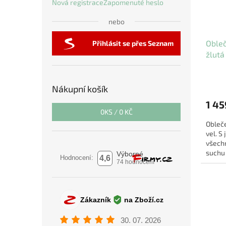
Nová registrace
Zapomenuté heslo
nebo
Oble
Přihlásit se přes Seznam
žlutá 
Nákupní košík
1 45
0
KS /
0 KČ
Obleč
vel. S
všechn
suchu 
🐾. Tat