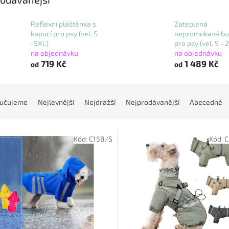
Reflexní pláštěnka s
Zateplená
kapucí pro psy (vel. S
nepromokavá b
-5XL)
pro psy (vel. S - 
na objednávku
na objednávku
719 Kč
1 489 Kč
od
od
učujeme
Nejlevnější
Nejdražší
Nejprodávanější
Abecedně
Kód:
C158/S
Kód:
C