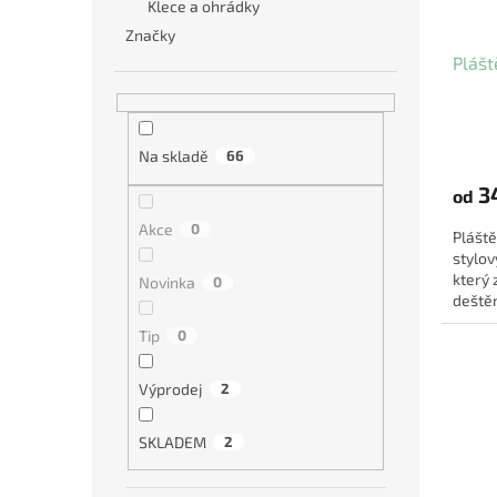
Klece a ohrádky
Značky
Plášt
Na skladě
66
3
od
Akce
0
Pláště
stylo
který 
Novinka
0
deštěm
promyš
Tip
0
Výprodej
2
SKLADEM
2