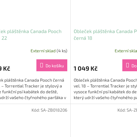
ček pláštěnka Canada Pooch
Obleček pláštěnka Canada 
 22
černá 18
Externí sklad
(4 ks)
Externí skl
Do košíku
Do
9 Kč
1 049 Kč
ek pláštěnka Canada Pooch černá
Obleček pláštěnka Canada Pooc
2 – Torrential Tracker je stylový a
vel. 18 – Torrential Tracker je sty
 funkční psí kabátek do deště,
vysoce funkční psí kabátek do de
udrží vašeho čtyřnohého parťáka v
který udrží vašeho čtyřnohého p
 pohodlí a...
suchu, pohodlí a...
Kód:
SA-ZB018206
Kód:
SA-Z