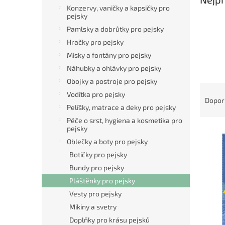
n
Konzervy, vaničky a kapsičky pro
e
pejsky
l
Pamlsky a dobrůtky pro pejsky
Hračky pro pejsky
Misky a fontány pro pejsky
Náhubky a ohlávky pro pejsky
Obojky a postroje pro pejsky
Ř
Vodítka pro pejsky
a
Dopor
Pelíšky, matrace a deky pro pejsky
z
e
Péče o srst, hygiena a kosmetika pro
pejsky
V
n
ý
Oblečky a boty pro pejsky
í
p
p
Botičky pro pejsky
i
r
Bundy pro pejsky
s
o
Pláštěnky pro pejsky
p
d
Vesty pro pejsky
r
u
Mikiny a svetry
o
k
d
t
Doplňky pro krásu pejsků