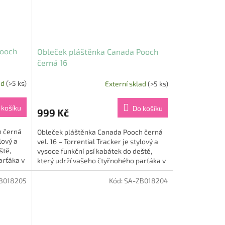
Pooch
Obleček pláštěnka Canada Pooch
černá 16
ad
(>5 ks)
Externí sklad
(>5 ks)
 košíku
Do košíku
999 Kč
h černá
Obleček pláštěnka Canada Pooch černá
lový a
vel. 16 – Torrential Tracker je stylový a
ště,
vysoce funkční psí kabátek do deště,
arťáka v
který udrží vašeho čtyřnohého parťáka v
suchu, pohodlí a...
B018205
Kód:
SA-ZB018204