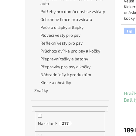
Velká
auta
Kicker
Potřeby pro domácnost se zvířaty
ocásk
kočky 
Ochranné límce pro zvířata
instink
Péče o drápky a tlapky
Tip
Plovací vesty pro psy
Reflexní vesty pro psy
Průchozí dvířka pro psy a kočky
Přepravní tašky a batohy
Přepravky pro psy a kočky
Náhradní díly k produktům
Klece a ohrádky
Značky
Hrač
Ball 
Na skladě
277
189 