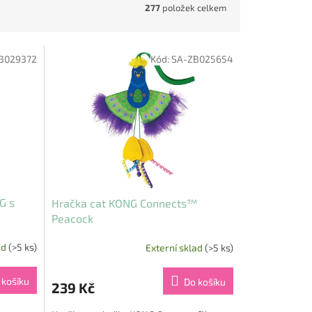
277
položek celkem
B029372
Kód:
SA-ZB025654
G s
Hračka cat KONG Connects™
Peacock
ad
(>5 ks)
Externí sklad
(>5 ks)
 košíku
Do košíku
239 Kč