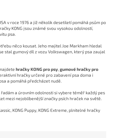
USA v roce 1976 a již několik desetiletí pomáhá psům po
 Hračky KONG jsou známé svou vysokou odolností,
itu psa.
třebu něco kousat. Jeho majitel Joe Markham hledal
se stal gumový díl z vozu Volkswagen, který psa zaujal
 najdete
hračky KONG pro psy
,
gumové hračky pro
nteraktivní hračky určené pro zabavení psa doma i
y psa a pomáhá předcházet nudě.
m řadám a úrovním odolnosti si vybere téměř každý pes
 let mezi nejoblíbenější značky psích hraček na světě.
assic, KONG Puppy, KONG Extreme, plnitelné hračky