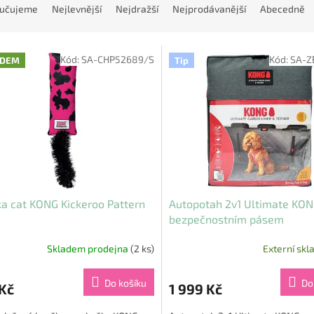
učujeme
Nejlevnější
Nejdražší
Nejprodávanější
Abecedně
Kód:
SA-CHP52689/S
Kód:
SA-Z
ADEM
Tip
a cat KONG Kickeroo Pattern
Autopotah 2v1 Ultimate KON
bezpečnostním pásem
Skladem prodejna
(2 ks)
Externí skl
Do košíku
Do
Kč
1 999 Kč