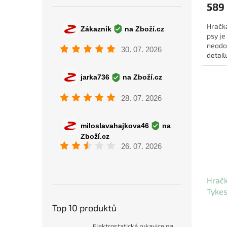
589
Hračk
psy j
neodol
detail
nejdiv
Hrač
Tyke
Top 10 produktů
Elektrostatická rukavice na