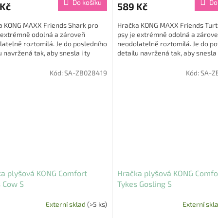
Do košíku
Do
 Kč
589 Kč
je
5,0
a KONG MAXX Friends Shark pro
Hračka KONG MAXX Friends Turt
z
e extrémně odolná a zároveň
psy je extrémně odolná a zárov
5
atelně roztomilá. Je do posledního
neodolatelně roztomilá. Je do p
hvězdiček.
u navržená tak, aby snesla i ty
detailu navržená tak, aby snesla i
očejší hrátky. Materiál,...
nejdivočejší hrátky....
Kód:
SA-ZB028419
Kód:
SA-Z
ka plyšová KONG Comfort
Hračka plyšová KONG Comfo
s Cow S
Tykes Gosling S
Externí sklad
(>5 ks)
Externí skl