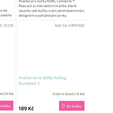
Hračka pro kočky KONG Connects™
Peacock je interaktivní hračka, která
ka do
zaujme vaši kočku svým pestrobarevným
u vašeho
designem a pohyblivými prvky,
..
podporujícími její přirozené lovecké...
PC-FC129
Kód:
SA-CHP07303
Hračka tenis KONG AirDog
Dumbbell S
lad
(4 ks)
Externí sklad
(>5 ks)
 košíku
Do košíku
189 Kč