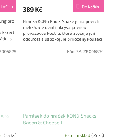
produktu
 košíku
Do košíku
389 Kč
je
5,0
ing pro
Hračka KONG Knots Snake je na povrchu
z
měkká, ale uvnitř ukrývá pevnou
5
hraní i
provazovou kostru, která zvyšuje její
hvězdiček.
átku s
odolnost a uspokojuje přirozený kousací
instinkt psa. Díky dlouhému...
B006875
Kód:
SA-ZB006874
acks
Pamlsek do hraček KONG Snacks
Bacon & Cheese L
ad
(>5 ks)
Externí sklad
(>5 ks)