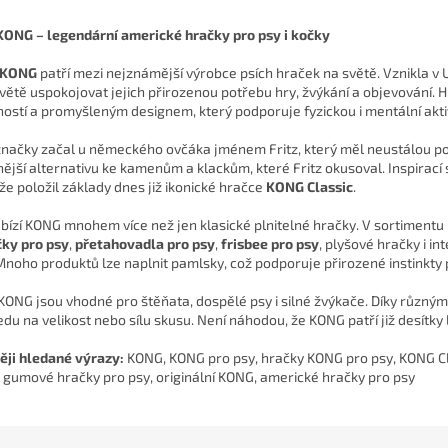
KONG – legendární americké hračky pro psy i kočky
KONG
patří mezi nejznámější výrobce psích hraček na světě. Vznikla v 
větě uspokojovat jejich přirozenou potřebu hry, žvýkání a objevování.
ostí a promyšleným designem, který podporuje fyzickou i mentální aktiv
značky začal u německého ovčáka jménem Fritz, který měl neustálou po
ější alternativu ke kamenům a klackům, které Fritz okusoval. Inspirací 
 že položil základy dnes již ikonické hračce
KONG Classic
.
bízí KONG mnohem více než jen klasické plnitelné hračky. V sortimentu
ky pro psy
,
přetahovadla pro psy
,
frisbee pro psy
, plyšové hračky i i
Mnoho produktů lze naplnit pamlsky, což podporuje přirozené instinkt
KONG jsou vhodné pro štěňata, dospělé psy i silné žvýkače. Díky různý
du na velikost nebo sílu skusu. Není náhodou, že KONG patří již desítky
ěji hledané výrazy:
KONG, KONG pro psy, hračky KONG pro psy, KONG Cl
, gumové hračky pro psy, originální KONG, americké hračky pro psy