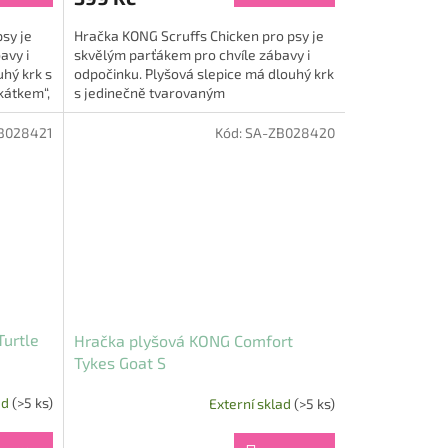
sy je
Hračka KONG Scruffs Chicken pro psy je
avy i
skvělým parťákem pro chvíle zábavy i
uhý krk s
odpočinku. Plyšová slepice má dlouhý krk
kátkem“,
s jedinečně tvarovaným
„superpískátkem“, který psa motivuje...
B028421
Kód:
SA-ZB028420
urtle
Hračka plyšová KONG Comfort
Tykes Goat S
ad
(>5 ks)
Externí sklad
(>5 ks)