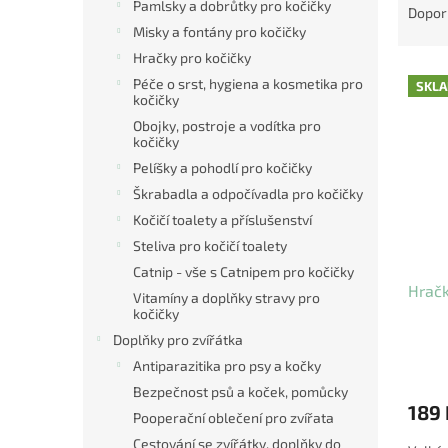
Pamlsky a dobrůtky pro kočičky
a
Dopor
z
Misky a fontány pro kočičky
e
Hračky pro kočičky
V
n
Péče o srst, hygiena a kosmetika pro
SKL
ý
í
kočičky
p
p
Obojky, postroje a vodítka pro
i
r
kočičky
s
o
Pelíšky a pohodlí pro kočičky
p
d
Škrabadla a odpočívadla pro kočičky
r
u
Kočičí toalety a příslušenství
o
k
Steliva pro kočičí toalety
d
t
u
ů
Catnip - vše s Catnipem pro kočičky
Hračk
k
Vitamíny a doplňky stravy pro
t
kočičky
ů
Doplňky pro zvířátka
Antiparazitika pro psy a kočky
Bezpečnost psů a koček, pomůcky
189 
Pooperační oblečení pro zvířata
Cestování se zvířátky, doplňky do