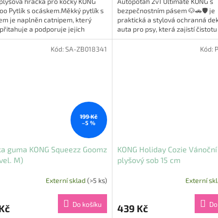
 plyšová hračka pro kočky KONG
Autopotah 2v1 Ultimate KONG s
oo Pytlík s ocáskem.Měkký pytlík s
bezpečnostním pásem 🐶🚗🛡️ je
em je naplněn catnipem, který
praktická a stylová ochranná de
přitahuje a podporuje jejich
auta pro psy, která zajistí čistot
ty, jako je sledování a...
vozu i maximální bezpečí vašeho.
Kód:
SA-ZB018341
Kód:
199 Kč
–5 %
ka guma KONG Squeezz Goomz
KONG Holiday Cozie Vánoční
(vel. M)
plyšový sob 15 cm
Externí sklad
(>5 ks)
Externí sk
Do košíku
Do
Kč
439 Kč