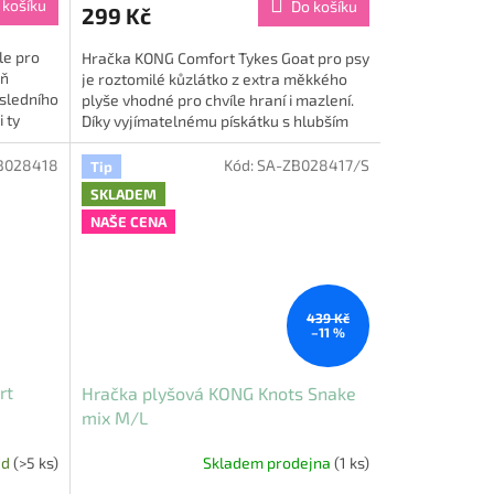
 košíku
Do košíku
299 Kč
le pro
Hračka KONG Comfort Tykes Goat pro psy
eň
je roztomilé kůzlátko z extra měkkého
osledního
plyše vhodné pro chvíle hraní i mazlení.
 ty
Díky vyjímatelnému pískátku s hlubším
chrochtavým zvukem...
B028418
Kód:
SA-ZB028417/S
Tip
SKLADEM
NAŠE CENA
439 Kč
–11 %
rt
Hračka plyšová KONG Knots Snake
mix M/L
ad
(>5 ks)
Skladem prodejna
(1 ks)
Průměrné
hodnocení