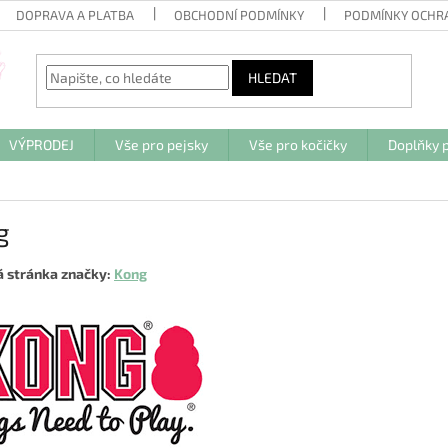
DOPRAVA A PLATBA
OBCHODNÍ PODMÍNKY
PODMÍNKY OCHR
HLEDAT
VÝPRODEJ
Vše pro pejsky
Vše pro kočičky
Doplňky p
g
 stránka značky:
Kong