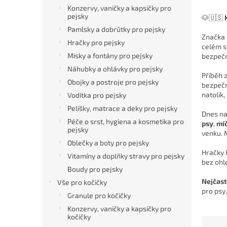
n
Konzervy, vaničky a kapsičky pro
e
pejsky
🐶🇺🇸
l
Pamlsky a dobrůtky pro pejsky
Značka
Hračky pro pejsky
celém s
Misky a fontány pro pejsky
bezpečn
Náhubky a ohlávky pro pejsky
Příběh 
Obojky a postroje pro pejsky
bezpečn
natolik,
Vodítka pro pejsky
Pelíšky, matrace a deky pro pejsky
Dnes na
Péče o srst, hygiena a kosmetika pro
psy
,
míč
pejsky
venku. 
Oblečky a boty pro pejsky
Hračky 
Vitamíny a doplňky stravy pro pejsky
bez ohle
Boudy pro pejsky
Nejčast
Vše pro kočičky
pro psy
Granule pro kočičky
Konzervy, vaničky a kapsičky pro
kočičky
Ř