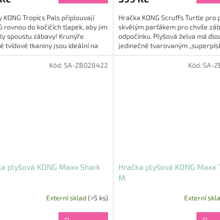
 KONG Tropics Pals připlouvají
Hračka KONG Scruffs Turtle pro p
ů rovnou do kočičích tlapek, aby jim
skvělým parťákem pro chvíle záb
ly spoustu zábavy! Krunýře
odpočinku. Plyšová želva má dlo
é tvídové tkaniny jsou ideální na
jedinečně tvarovaným „superpís
ní a...
které psa motivuje ke...
Kód:
SA-ZB028422
Kód:
SA-Z
ka plyšová KONG Maxx Shark
Hračka plyšová KONG Maxx T
M
Externí sklad
(>5 ks)
Externí skl
Průměrné
hodnocení
produktu