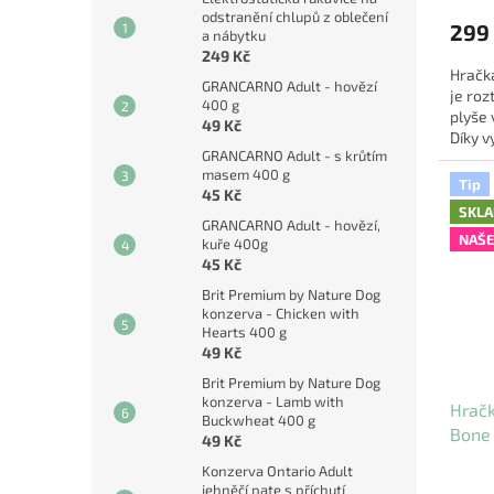
odstranění chlupů z oblečení
299
a nábytku
249 Kč
Hračk
GRANCARNO Adult - hovězí
je roz
400 g
plyše 
49 Kč
Díky v
GRANCARNO Adult - s krůtím
chroch
masem 400 g
Tip
45 Kč
SKL
GRANCARNO Adult - hovězí,
NAŠE
kuře 400g
45 Kč
Brit Premium by Nature Dog
konzerva - Chicken with
Hearts 400 g
49 Kč
Brit Premium by Nature Dog
konzerva - Lamb with
Hrač
Buckwheat 400 g
Bone
49 Kč
Konzerva Ontario Adult
Průmě
jehněčí pate s příchutí