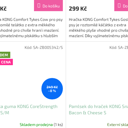
Do košíku
Do
 Kč
299 Kč
a KONG Comfort Tykes Cow pro psy
Hračka KONG Comfort Tykes Gosl
tomilé telátko z extra měkkého
psy je roztomilé káčátko z extra
vhodné pro chvíle hraní i mazlení.
měkkého plyše vhodné pro chvíle 
yjímatelnému pískátku s hlubším
mazlení. Díky vyjímatelnému písk
tavým zvukem lze...
hlubším chrochtavým zvukem...
Kód:
SA-ZB005342/S
Kód:
SA-Z
ADEM
 CENA
249 Kč
–8 %
ka guma KONG CoreStrength
Pamlsek do hraček KONG Sn
 S/M
Bacon & Cheese S
Skladem prodejna
(1 ks)
Externí skl
rné