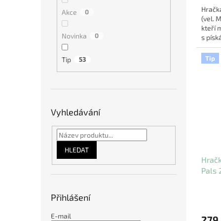
Hračk
Akce
0
(vel. 
kteří 
Novinka
0
s písk
vyrobe
Tip
Tip
53
Vyhledávání
HLEDAT
Hračk
Pals 
Přihlášení
E-mail
279