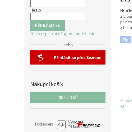
Heslo
Hračky
z trop
přines
PŘIHLÁSIT SE
z hrub
škrábá
Nová registrace
Zapomenuté heslo
Tip
nebo
Přihlásit se přes Seznam
Nákupní košík
0
KS /
0 KČ
Hrač
M