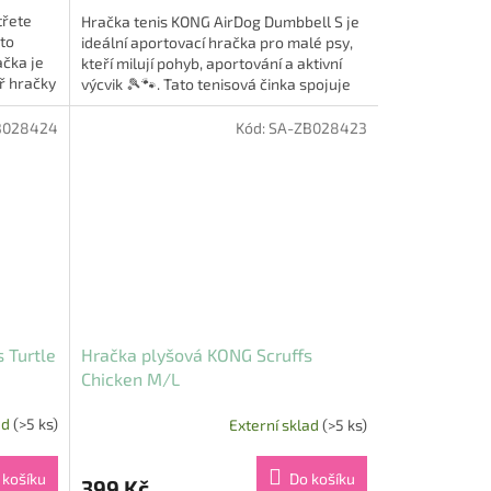
třete
Hračka tenis KONG AirDog Dumbbell S je
mto
ideální aportovací hračka pro malé psy,
čka je
kteří milují pohyb, aportování a aktivní
ř hračky
výcvik 🎾🐾. Tato tenisová činka spojuje
klasický tvar pro...
B028424
Kód:
SA-ZB028423
 Turtle
Hračka plyšová KONG Scruffs
Chicken M/L
ad
(>5 ks)
Externí sklad
(>5 ks)
 košíku
Do košíku
399 Kč