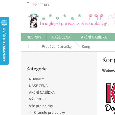
Přejít
735840103
na
obsah
NOVINKY
NAŠE CENA
AKČNÍ NABÍDKA
Domů
Prodávané značky
Kong
P
Kon
o
Přeskočit
s
Kategorie
kategorie
Webová
t
r
NOVINKY
a
NAŠE CENA
n
AKČNÍ NABÍDKA
n
í
VÝPRODEJ
p
Vše pro pejsky
a
Granule pro pejsky