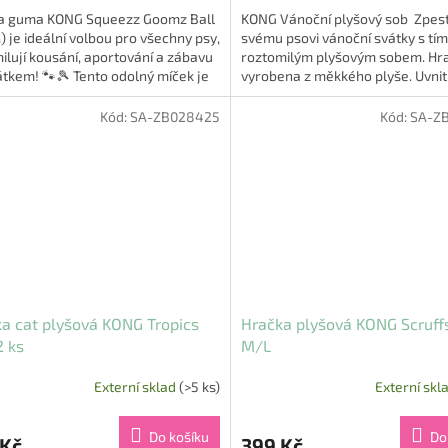
a guma KONG Squeezz Goomz Ball
KONG Vánoční plyšový sob Zpes
M) je ideální volbou pro všechny psy,
svému psovi vánoční svátky s tí
milují kousání, aportování a zábavu
roztomilým plyšovým sobem. Hra
átkem! 🐾🎾 Tento odolný míček je
vyrobena z měkkého plyše. Uvnit
n z...
se nachází...
Kód:
SA-ZB028425
Kód:
SA-Z
a cat plyšová KONG Tropics
Hračka plyšová KONG Scruffs
2 ks
M/L
Externí sklad
(>5 ks)
Externí skl
Do košíku
Do
 Kč
399 Kč