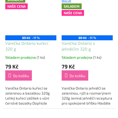
spolupráci s...
pořádnou...
NAŠE CENA
SKLADEM
NAŠE CENA
89 Kč
–11 %
89 Kč
–11 %
Vanička Ontario kuřecí
Vanička Ontario s
320 g
jehněčím 320 g
Skladem prodejna
(1 ks)
Skladem prodejna
(1 ks)
Průměrné
Průměrné
hodnocení
hodnocení
79 Kč
79 Kč
produktu
produktu
je
je
Do košíku
Do košíku
5,0
5,0
z
z
5
5
Vanička Ontario kuřecí se
Vanička Ontario jehněčí se
hvězdiček.
hvězdiček.
zeleninou a bazalkou 320g
zeleninou, rýží a rozmarýnem
Lehký kuřecí zážitek s vůní
320g Jemná jehněčí receptura
čerstvé bazalky Dopřejte
pro spokojené bříško Hledáte
svému parťákovi lehké a
pro svého chlupáče něco
výživné jídlo, které ho nezatíží
výjimečného a zároveň