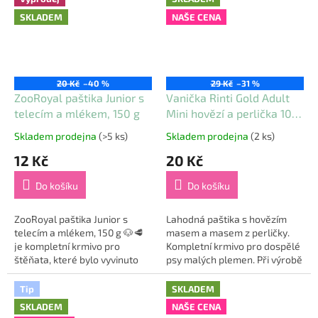
SKLADEM
NAŠE CENA
20 Kč
–40 %
29 Kč
–31 %
ZooRoyal paštika Junior s
Vanička Rinti Gold Adult
telecím a mlékem, 150 g
Mini hovězí a perlička 100
g
Skladem prodejna
(>5 ks)
Skladem prodejna
(2 ks)
Průměrné
Průměrné
hodnocení
hodnocení
12 Kč
20 Kč
produktu
produktu
je
je
Do košíku
Do košíku
5,0
5,0
z
z
5
5
ZooRoyal paštika Junior s
Lahodná paštika s hovězím
hvězdiček.
hvězdiček.
telecím a mlékem, 150 g 🐶🥩
masem a masem z perličky.
je kompletní krmivo pro
Kompletní krmivo pro dospělé
štěňata, které bylo vyvinuto
psy malých plemen. Při výrobě
speciálně pro potřeby
krmiv Rinti je maso
rostoucích psů všech velikostí.
připravováno při nízké teplotě
Tip
SKLADEM
Tato jemná masová...
a šetrně...
SKLADEM
NAŠE CENA