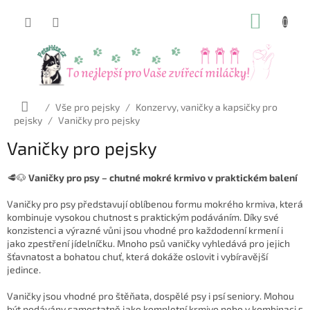
Přejít
NÁKUP
na
obsah
KOŠÍK
Domů
/
Vše pro pejsky
/
Konzervy, vaničky a kapsičky pro
pejsky
/
Vaničky pro pejsky
Vaničky pro pejsky
🥩🐶
Vaničky pro psy – chutné mokré krmivo v praktickém balení
Vaničky pro psy představují oblíbenou formu mokrého krmiva, která
kombinuje vysokou chutnost s praktickým podáváním. Díky své
konzistenci a výrazné vůni jsou vhodné pro každodenní krmení i
jako zpestření jídelníčku. Mnoho psů vaničky vyhledává pro jejich
šťavnatost a bohatou chuť, která dokáže oslovit i vybíravější
jedince.
Vaničky jsou vhodné pro štěňata, dospělé psy i psí seniory. Mohou
být podávány samostatně jako kompletní krmivo nebo v kombinaci s