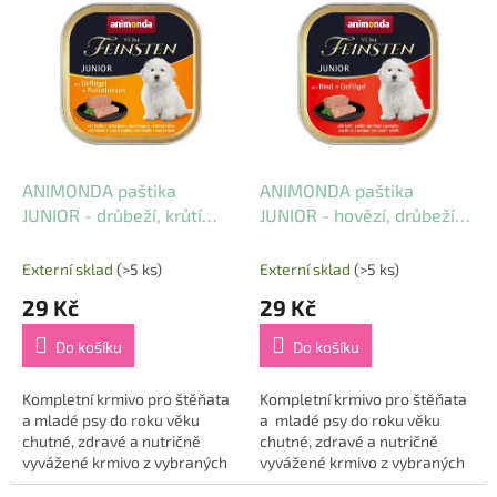
ý
p
i
s
p
r
o
d
ANIMONDA paštika
ANIMONDA paštika
u
JUNIOR - drůbeží, krůtí
JUNIOR - hovězí, drůbeží
k
srdce 150g
150g
t
Externí sklad
(>5 ks)
Externí sklad
(>5 ks)
ů
29 Kč
29 Kč
Do košíku
Do košíku
Kompletní krmivo pro štěňata
Kompletní krmivo pro štěňata
a mladé psy do roku věku
a mladé psy do roku věku
chutné, zdravé a nutričně
chutné, zdravé a nutričně
vyvážené krmivo z vybraných
vyvážené krmivo z vybraných
surovin nejvyšší kvality
surovin nejvyšší kvality