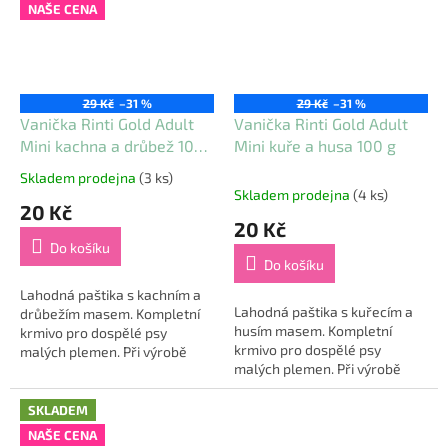
NAŠE CENA
29 Kč
–31 %
29 Kč
–31 %
Vanička Rinti Gold Adult
Vanička Rinti Gold Adult
Mini kachna a drůbež 100
Mini kuře a husa 100 g
g
Skladem prodejna
(3 ks)
Průměrné
Skladem prodejna
(4 ks)
hodnocení
20 Kč
produktu
20 Kč
je
Do košíku
5,0
Do košíku
z
5
Lahodná paštika s kachním a
Lahodná paštika s kuřecím a
hvězdiček.
drůbežím masem. Kompletní
husím masem. Kompletní
krmivo pro dospělé psy
krmivo pro dospělé psy
malých plemen. Při výrobě
malých plemen. Při výrobě
krmiv Rinti je maso
krmiv Rinti je maso
připravováno při nízké teplotě
připravováno při nízké teplotě
a šetrně...
SKLADEM
a šetrně zpracováno,...
NAŠE CENA