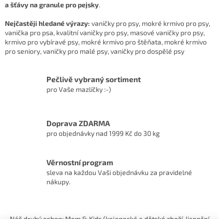
a šťávy na granule pro pejsky
.
Nejčastěji hledané výrazy:
vaničky pro psy, mokré krmivo pro psy,
vanička pro psa, kvalitní vaničky pro psy, masové vaničky pro psy,
krmivo pro vybíravé psy, mokré krmivo pro štěňata, mokré krmivo
pro seniory, vaničky pro malé psy, vaničky pro dospělé psy
Pečlivě vybraný sortiment
pro Vaše mazlíčky :-)
Doprava ZDARMA
pro objednávky nad 1999 Kč do 30 kg
Věrnostní program
sleva na každou Vaši objednávku za pravidelné
nákupy.
Z
á
Náš druhý eshop: Mom & Kids (kojenecké a dětské zboží, licenční