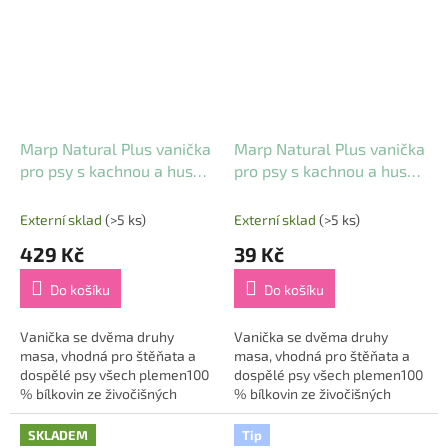
a dodá mu...
šetrného k jeho...
Marp Natural Plus vanička
Marp Natural Plus vanička
pro psy s kachnou a husou
pro psy s kachnou a husou
12x150g
150g
Externí sklad
(>5 ks)
Externí sklad
(>5 ks)
429 Kč
39 Kč
Do košíku
Do košíku
Vanička se dvěma druhy
Vanička se dvěma druhy
masa, vhodná pro štěňata a
masa, vhodná pro štěňata a
dospělé psy všech plemen100
dospělé psy všech plemen100
% bílkovin ze živočišných
% bílkovin ze živočišných
zdrojů v lahodné vaničce - to
zdrojů v lahodné vaničce - to
je u produktů Marp už klasika,
je u produktů Marp už klasika,
SKLADEM
Tip