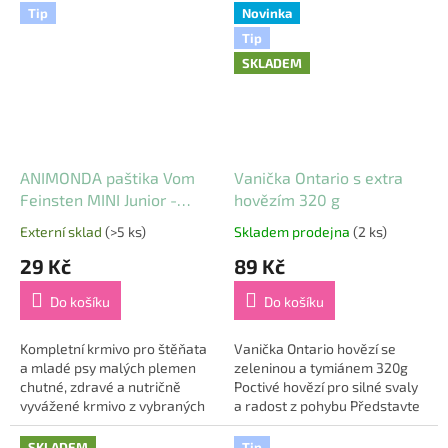
neobsahuje sóju bez umělých
nejvyšší kvality kvalita
Tip
Novinka
barviv...
výběrové řady...
Tip
SKLADEM
ANIMONDA paštika Vom
Vanička Ontario s extra
Feinsten MINI Junior -
hovězím 320 g
drůbeží, zvěřina, brusinky
Externí sklad
(>5 ks)
Skladem prodejna
(2 ks)
Průměrné
Průměrné
pro psy 100 g
hodnocení
hodnocení
29 Kč
89 Kč
produktu
produktu
je
je
Do košíku
Do košíku
5,0
5,0
z
z
5
5
Kompletní krmivo pro štěňata
Vanička Ontario hovězí se
hvězdiček.
hvězdiček.
a mladé psy malých plemen
zeleninou a tymiánem 320g
chutné, zdravé a nutričně
Poctivé hovězí pro silné svaly
vyvážené krmivo z vybraných
a radost z pohybu Představte
surovin nejvyšší kvality
si den plný dobrodružství, kde
speciálně vyvinuto ve
váš parťák potřebuje
SKLADEM
Tip