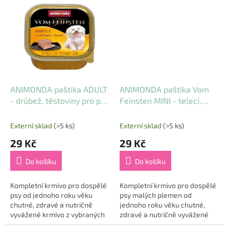
neobsahuje obiloviny ani sóju
neobsahuje obiloviny ani sóju
bez...
bez...
ANIMONDA paštika ADULT
ANIMONDA paštika Vom
- drůbež, těstoviny pro psy
Feinsten MINI - telecí,
150g
šunka, bazalka pro psy
100 g
Externí sklad
(>5 ks)
Externí sklad
(>5 ks)
29 Kč
29 Kč
Do košíku
Do košíku
Kompletní krmivo pro dospělé
Kompletní krmivo pro dospělé
psy od jednoho roku věku
psy malých plemen od
chutné, zdravé a nutričně
jednoho roku věku chutné,
vyvážené krmivo z vybraných
zdravé a nutričně vyvážené
surovin nejvyšší kvality
krmivo z vybraných surovin