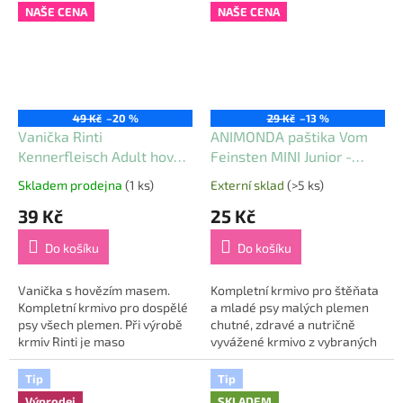
kterou zná...
kterou zná...
NAŠE CENA
NAŠE CENA
49 Kč
–20 %
29 Kč
–13 %
Vanička Rinti
ANIMONDA paštika Vom
Kennerfleisch Adult hovězí
Feinsten MINI Junior -
300 g
krůta, telecí, jablko pro
Skladem prodejna
(1 ks)
Externí sklad
(>5 ks)
Průměrné
Průměrné
psy 100 g
hodnocení
hodnocení
39 Kč
25 Kč
produktu
produktu
je
je
Do košíku
Do košíku
5,0
5,0
z
z
5
5
Vanička s hovězím masem.
Kompletní krmivo pro štěňata
hvězdiček.
hvězdiček.
Kompletní krmivo pro dospělé
a mladé psy malých plemen
psy všech plemen. Při výrobě
chutné, zdravé a nutričně
krmiv Rinti je maso
vyvážené krmivo z vybraných
připravováno při nízké teplotě
surovin nejvyšší kvality
a šetrně zpracováno, aby si
speciálně vyvinuto ve
Tip
Tip
zachovalo...
spolupráci s...
Výprodej
SKLADEM