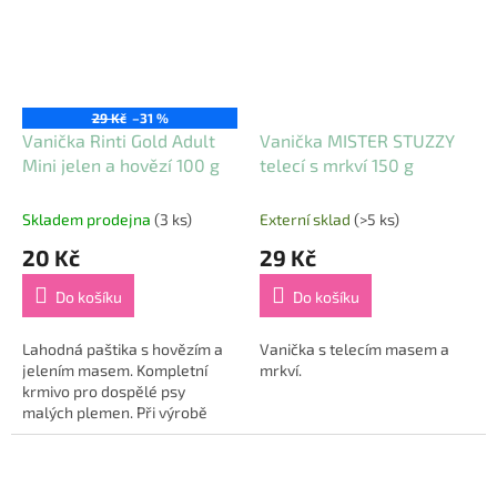
29 Kč
–31 %
Vanička Rinti Gold Adult
Vanička MISTER STUZZY
Mini jelen a hovězí 100 g
telecí s mrkví 150 g
Skladem prodejna
(3 ks)
Externí sklad
(>5 ks)
20 Kč
29 Kč
Do košíku
Do košíku
Lahodná paštika s hovězím a
Vanička s telecím masem a
jelením masem. Kompletní
mrkví.
krmivo pro dospělé psy
malých plemen. Při výrobě
krmiv Rinti je maso
připravováno při nízké teplotě
a šetrně...