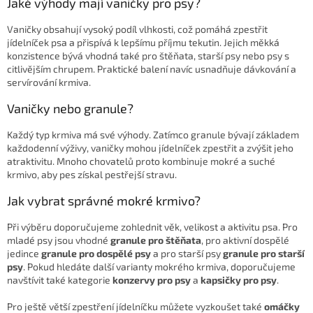
v
Jaké výhody mají vaničky pro psy?
a
á
c
n
í
Vaničky obsahují vysoký podíl vlhkosti, což pomáhá zpestřit
í
p
jídelníček psa a přispívá k lepšímu příjmu tekutin. Jejich měkká
r
konzistence bývá vhodná také pro štěňata, starší psy nebo psy s
v
citlivějším chrupem. Praktické balení navíc usnadňuje dávkování a
k
servírování krmiva.
y
Vaničky nebo granule?
v
ý
Každý typ krmiva má své výhody. Zatímco granule bývají základem
p
každodenní výživy, vaničky mohou jídelníček zpestřit a zvýšit jeho
i
atraktivitu. Mnoho chovatelů proto kombinuje mokré a suché
s
krmivo, aby pes získal pestřejší stravu.
u
Jak vybrat správné mokré krmivo?
Při výběru doporučujeme zohlednit věk, velikost a aktivitu psa. Pro
mladé psy jsou vhodné
granule pro štěňata
, pro aktivní dospělé
jedince
granule pro dospělé psy
a pro starší psy
granule pro starší
psy
. Pokud hledáte další varianty mokrého krmiva, doporučujeme
navštívit také kategorie
konzervy pro psy
a
kapsičky pro psy
.
Pro ještě větší zpestření jídelníčku můžete vyzkoušet také
omáčky