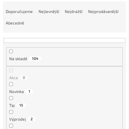
Ř
a
Doporučujeme
Nejlevnější
Nejdražší
Nejprodávanější
z
e
Abecedně
n
í
p
r
o
Na skladě
104
d
u
k
Akce
0
t
ů
Novinka
1
Tip
15
Výprodej
2