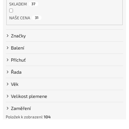
SKLADEM
37
NAŠE CENA
31
Značky
Balení
Příchuť
Řada
Věk
Velikost plemene
Zaměření
Položek k zobrazení:
104
V