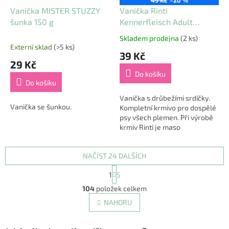
49 Kč
–20 %
Vanička MISTER STUZZY
Vanička Rinti
šunka 150 g
Kennerfleisch Adult
drůbeží srdce 300 g
Skladem prodejna
(2 ks)
Průměrné
Externí sklad
(>5 ks)
hodnocení
39 Kč
produktu
29 Kč
je
Do košíku
5,0
Do košíku
z
5
Vanička s drůbežími srdíčky.
Vanička se šunkou.
hvězdiček.
Kompletní krmivo pro dospělé
psy všech plemen. Při výrobě
krmiv Rinti je maso
připravováno při nízké teplotě
a šetrně zpracováno, aby si...
NAČÍST 24 DALŠÍCH
S
1
5
t
O
r
104
položek celkem
v
á
l
NAHORU
n
á
k
d
o