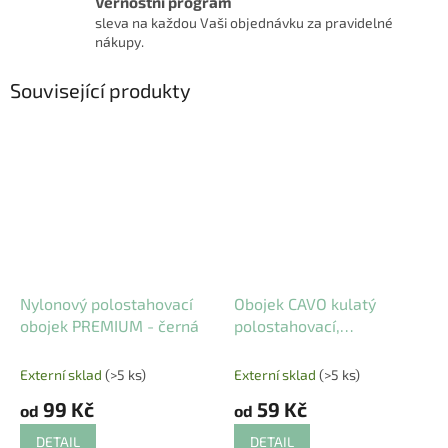
Věrnostní program
sleva na každou Vaši objednávku za pravidelné
nákupy.
Související produkty
Nylonový polostahovací
Obojek CAVO kulatý
obojek PREMIUM - černá
polostahovací,
šalvějová/písková
Externí sklad
(>5 ks)
Externí sklad
(>5 ks)
99 Kč
59 Kč
od
od
DETAIL
DETAIL