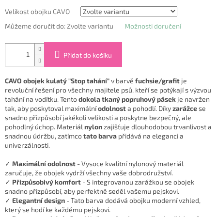
Velikost obojku CAVO
Můžeme doručit do:
Zvolte variantu
Možnosti doručení
Přidat do košíku
CAVO obojek kulatý "Stop tahání"
v barvě
fuchsie/grafit
je
revoluční řešení pro všechny majitele psů, kteří se potýkají s výzvou
tahání na vodítku. Tento
dokola tkaný popruhový pásek
je navržen
tak, aby poskytoval maximální
odolnost
a pohodlí. Díky
zarážce
se
snadno přizpůsobí jakékoli velikosti a poskytne bezpečný, ale
pohodlný úchop. Materiál
nylon
zajišťuje dlouhodobou trvanlivost a
snadnou údržbu, zatímco
tato barva
přidává na eleganci a
univerzálnosti.
✓
Maximální odolnost
- Vysoce kvalitní nylonový materiál
zaručuje, že obojek vydrží všechny vaše dobrodružství.
✓
Přizpůsobivý komfort
- S integrovanou zarážkou se obojek
snadno přizpůsobí, aby perfektně seděl vašemu pejskovi.
✓
Elegantní design
- Tato barva dodává obojku moderní vzhled,
který se hodí ke každému pejskovi.