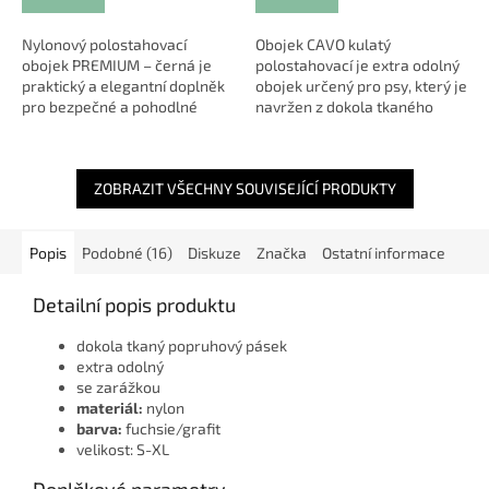
Nylonový polostahovací
Obojek CAVO kulatý
obojek PREMIUM – černá je
polostahovací je extra odolný
praktický a elegantní doplněk
obojek určený pro psy, který je
pro bezpečné a pohodlné
navržen z dokola tkaného
venčení vašeho psa. 🐾 Díky
popruhového pásku z
svému kvalitnímu provedení a
kvalitního nylonu. Tento obojek
funkčnímu designu...
je vybaven...
ZOBRAZIT VŠECHNY SOUVISEJÍCÍ PRODUKTY
Popis
Podobné (16)
Diskuze
Značka
Ostatní informace
Detailní popis produktu
dokola tkaný popruhový pásek
extra odolný
se zarážkou
materiál:
nylon
barva:
fuchsie/grafit
velikost: S-XL
Doplňkové parametry