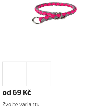
od
69 Kč
Měrná
Zvolte variantu
cena: