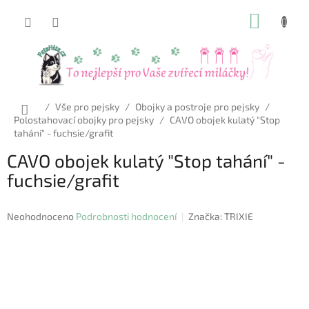
Přejít
NÁKUP
na
obsah
KOŠÍK
Domů
/
Vše pro pejsky
/
Obojky a postroje pro pejsky
/
Polostahovací obojky pro pejsky
/
CAVO obojek kulatý "Stop
tahání" - fuchsie/grafit
CAVO obojek kulatý "Stop tahání" -
fuchsie/grafit
Průměrné
Neohodnoceno
Podrobnosti hodnocení
Značka:
TRIXIE
hodnocení
produktu
je
0,0
z
5
hvězdiček.