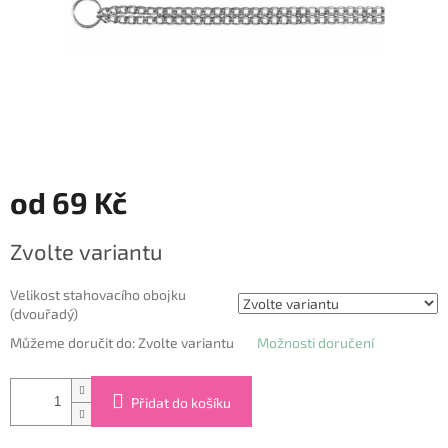
od
69 Kč
Měrná
Zvolte variantu
cena:
Velikost stahovacího obojku
(dvouřadý)
Můžeme doručit do:
Zvolte variantu
Možnosti doručení
Přidat do košíku