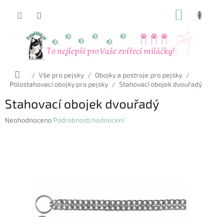
Přejít
NÁKUP
na
obsah
KOŠÍK
Domů
/
Vše pro pejsky
/
Obojky a postroje pro pejsky
/
Polostahovací obojky pro pejsky
/
Stahovací obojek dvouřadý
Stahovací obojek dvouřadý
Průměrné
Neohodnoceno
Podrobnosti hodnocení
hodnocení
produktu
je
0,0
z
5
hvězdiček.