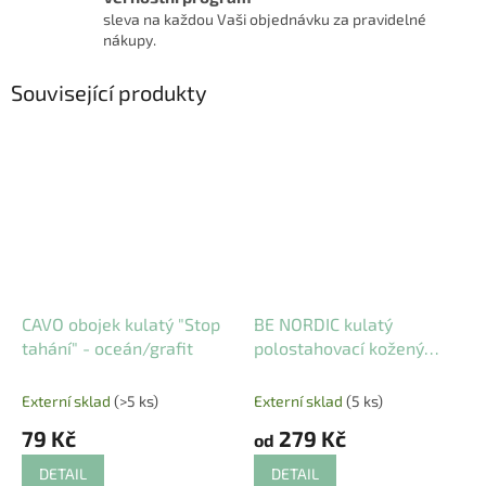
sleva na každou Vaši objednávku za pravidelné
nákupy.
Související produkty
CAVO obojek kulatý "Stop
BE NORDIC kulatý
tahání" - oceán/grafit
polostahovací kožený
obojek, hnědá
Externí sklad
(>5 ks)
Externí sklad
(5 ks)
79 Kč
279 Kč
od
DETAIL
DETAIL