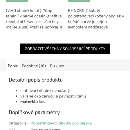
CAVO obojek kulatý "Stop
BE NORDIC kulatý
tahání" v barvě oceán/grafit je
polostahovací kožený obojek v
revoluční řešení pro všechny
hnědé barvě je nejen
majitele psů, kteří se potýkají s
symbolem nadčasové
výzvou tahání na vodítku.
elegance, ale také praktičnosti
Tento dokola tkaný...
a pohodlí pro vašeho
čtyřnohého přítele. Díky
ZOBRAZIT VŠECHNY SOUVISEJÍCÍ PRODUKTY
omezení...
Popis
Podobné (16)
Diskuze
Detailní popis produktu
stahovací obojek dvouřadý
vařené oko zaručuje pevnost v tahu
materiál:
kov
Doplňkové parametry
Kategorie
:
Polostahovací obojky pro pejsky
EAN
:
Zvolte variantu