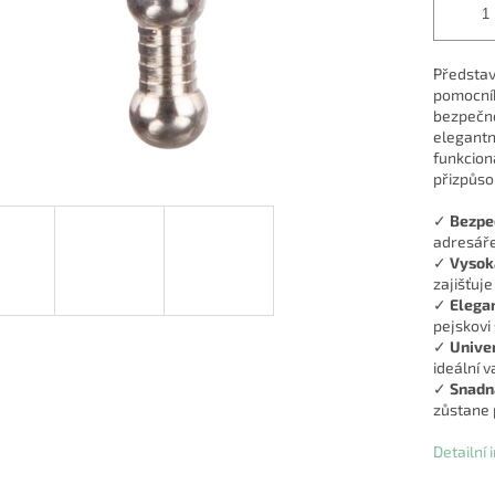
Předsta
pomocník,
bezpečně
elegant
funkciona
přizpůso
✓
Bezpe
adresáře
✓
Vysok
zajišťuje
✓
Elegan
pejskovi
✓
Unive
ideální 
✓
Snadn
zůstane 
Detailní