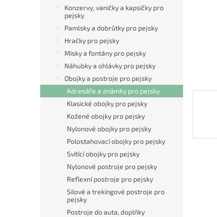
n
Konzervy, vaničky a kapsičky pro
e
pejsky
l
Pamlsky a dobrůtky pro pejsky
Hračky pro pejsky
Misky a fontány pro pejsky
Náhubky a ohlávky pro pejsky
Obojky a postroje pro pejsky
Adresáře a známky pro pejsky
Klasické obojky pro pejsky
Kožené obojky pro pejsky
Nylonové obojky pro pejsky
Polostahovací obojky pro pejsky
Svítící obojky pro pejsky
Nylonové postroje pro pejsky
Reflexní postroje pro pejsky
Silové a trekingové postroje pro
pejsky
Postroje do auta, doplňky