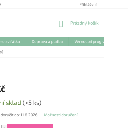
ANY OSOBNÍCH ÚDAJŮ
Přihlášení
NÁKUPNÍ
Prázdný košík
KOŠÍK
ro zvířátka
Doprava a platba
Věrnostní program
Kon
y)
Kč
ní sklad
(>5 ks)
oručit do:
11.8.2026
Možnosti doručení