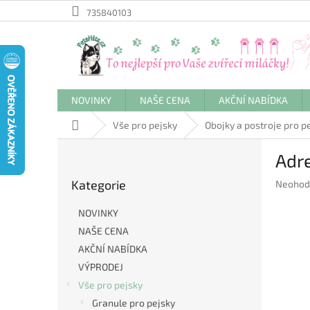
Přejít
735840103
na
obsah
NOVINKY
NAŠE CENA
AKČNÍ NABÍDKA
Domů
Vše pro pejsky
Obojky a postroje pro p
P
Adre
o
Přeskočit
s
Kategorie
Průměr
Neohod
kategorie
t
hodnoc
r
produkt
NOVINKY
a
je
NAŠE CENA
n
0,0
AKČNÍ NABÍDKA
z
n
5
í
VÝPRODEJ
hvězdič
p
Vše pro pejsky
a
Granule pro pejsky