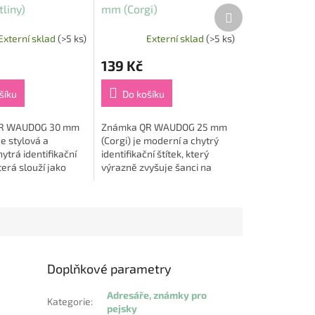
liny)
mm (Corgi)
Další
produkt
Externí sklad
(>5 ks)
Externí sklad
(>5 ks)
139 Kč
šíku
Do košíku
R WAUDOG 30 mm
Známka QR WAUDOG 25 mm
je stylová a
(Corgi) je moderní a chytrý
ytrá identifikační
identifikační štítek, který
erá slouží jako
výrazně zvyšuje šanci na
 pomocník při
rychlé nalezení ztraceného
eho mazlíčka 🐶🌿.
mazlíčka 🐶📍. Díky
rovanému QR...
unikátnímu QR kódu a
mobilní...
Doplňkové parametry
Adresáře, známky pro
Kategorie
:
pejsky