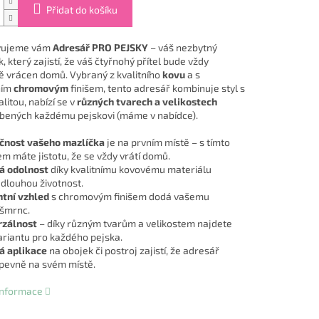
Přidat do košíku
vujeme vám
Adresář PRO PEJSKY
– váš nezbytný
 který zajistí, že váš čtyřnohý přítel bude vždy
 vrácen domů. Vybraný z kvalitního
kovu
a s
ním
chromovým
finišem, tento adresář kombinuje styl s
litou, nabízí se v
různých tvarech a velikostech
bených každému pejskovi (máme v nabídce).
čnost vašeho mazlíčka
je na prvním místě – s tímto
m máte jistotu, že se vždy vrátí domů.
á odolnost
díky kvalitnímu kovovému materiálu
 dlouhou životnost.
tní vzhled
s chromovým finišem dodá vašemu
 šmrnc.
rzálnost
– díky různým tvarům a velikostem najdete
variantu pro každého pejska.
á aplikace
na obojek či postroj zajistí, že adresář
pevně na svém místě.
 informace