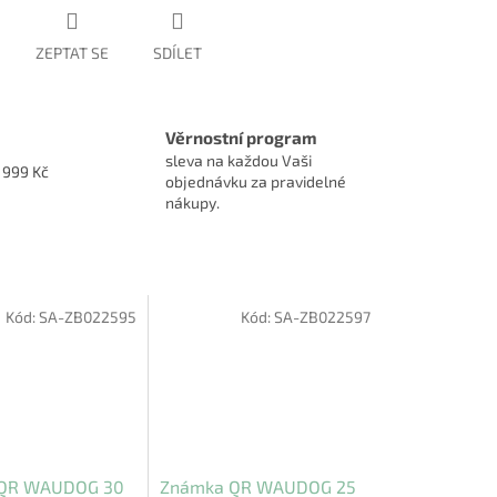
ZEPTAT SE
SDÍLET
Věrnostní program
sleva na každou Vaši
1999 Kč
objednávku za pravidelné
nákupy.
Kód:
SA-ZB022595
Kód:
SA-ZB022597
QR WAUDOG 30
Známka QR WAUDOG 25