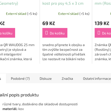
Geometry)
kost pro psy 4,5 x 3 cm
mm (Rost
Externí sklad
(>5 ks)
Externí sklad
(>5 ks)
Kč
69 Kč
139 Kč
o košíku
Do košíku
Do ko
ka QR WAUDOG 25 mm
snadno připnete k obojku a
Známka Q
try) je stylová a
tím zvýšíte bezpečnost za
(Rostliny) 
ň inteligentní
špatné viditelnosti přívěšek
zároveň ch
fikační známka, která
lze nastavit na blikání nebo
známka, kt
á najít ztraceného
trvalé svícení na zadní straně
spolehlivý
čka pomocí moderní
přívěšku je místo na vepsání...
ztrátě vaš
logie 📱🐾. Tento
Díky integ
..
s
Podobné (7)
Diskuze
Značka
Ostatní informace
ailní popis produktu
různé tvary, dodáváno dle skladové dostupnosti
materiál:
kov