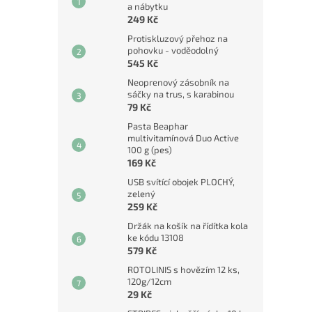
a nábytku
249 Kč
Protiskluzový přehoz na
pohovku - voděodolný
545 Kč
Neoprenový zásobník na
sáčky na trus, s karabinou
79 Kč
Pasta Beaphar
multivitamínová Duo Active
100 g (pes)
169 Kč
USB svítící obojek PLOCHÝ,
zelený
259 Kč
Držák na košík na řídítka kola
ke kódu 13108
579 Kč
ROTOLINIS s hovězím 12 ks,
120g/12cm
29 Kč