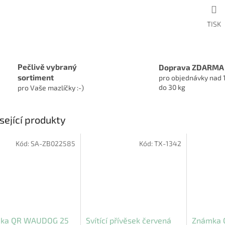
TISK
Pečlivě vybraný
Doprava ZDARMA
sortiment
pro objednávky nad 
do 30 kg
pro Vaše mazlíčky :-)
sející produkty
Kód:
SA-ZB022585
Kód:
TX-1342
ka QR WAUDOG 25
Svítící přívěsek červená
Známka 