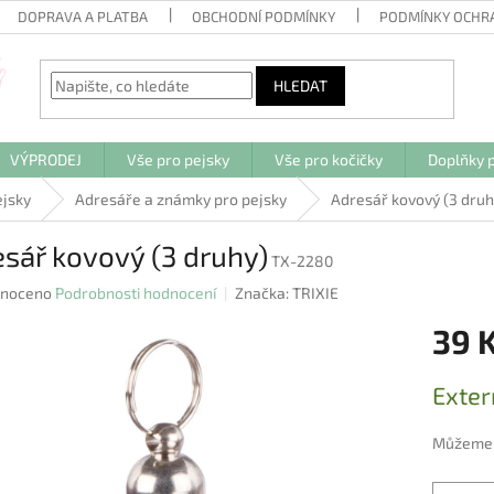
DOPRAVA A PLATBA
OBCHODNÍ PODMÍNKY
PODMÍNKY OCHR
HLEDAT
VÝPRODEJ
Vše pro pejsky
Vše pro kočičky
Doplňky p
ejsky
Adresáře a známky pro pejsky
Adresář kovový (3 druh
sář kovový (3 druhy)
TX-2280
né
noceno
Podrobnosti hodnocení
Značka:
TRIXIE
ení
39 
u
Měrná
Exter
cena:
ek.
Můžeme d