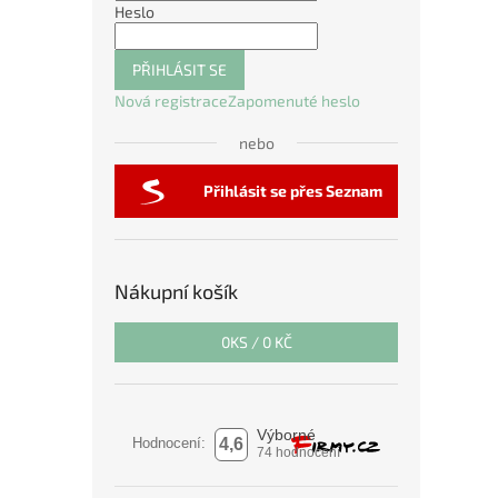
Heslo
PŘIHLÁSIT SE
Nová registrace
Zapomenuté heslo
nebo
Přihlásit se přes Seznam
Nákupní košík
0
KS /
0 KČ