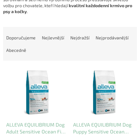
volbu pro chovatele, kteří hledají
kvalitní každodenní krmivo pro
psy a kočky
.
Ř
a
Doporučujeme
Nejlevnější
Nejdražší
Nejprodávanější
z
e
Abecedně
n
í
V
p
ý
r
p
o
i
d
s
u
p
k
r
t
o
ů
d
ALLEVA EQUILIBRIUM Dog
ALLEVA EQUILIBRIUM Dog
u
Adult Sensitive Ocean Fish
Puppy Sensitive Ocean
k
Medium/Maxi 12kg
Fish All Breeds 12kg