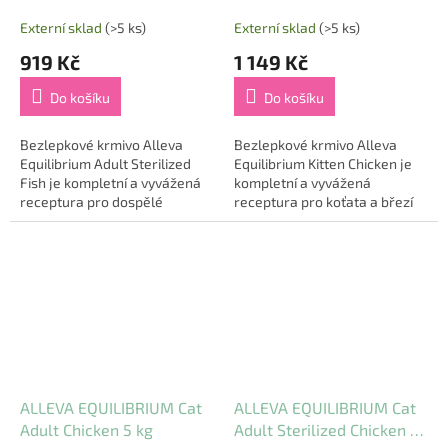
Externí sklad
(>5 ks)
Externí sklad
(>5 ks)
919 Kč
1 149 Kč
Do košíku
Do košíku
Bezlepkové krmivo Alleva
Bezlepkové krmivo Alleva
Equilibrium Adult Sterilized
Equilibrium Kitten Chicken je
Fish je kompletní a vyvážená
kompletní a vyvážená
receptura pro dospělé
receptura pro koťata a březí
kastrované kočky a kočky žijící
nebo kojící kočky. Vysoký
pouze v domácnosti. Vysoký
obsah kuřete (50 %) poskytuje
obsah sledě...
kvalitní a...
ALLEVA EQUILIBRIUM Cat
ALLEVA EQUILIBRIUM Cat
Adult Chicken 5 kg
Adult Sterilized Chicken 5