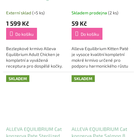
Chicken 85g
Externí sklad
(>5 ks)
Skladem prodejna
(2 ks)
1 599 Kč
59 Kč
Do košíku
Do košíku
Bezlepkové krmivo Alleva
Alleva Equilibrium Kitten Paté
Equilibrium Adult Chicken je
je vysoce kvalitní kompletní
kompletní a vyvážená
mokré krmivo určené pro
receptura pro dospělé kočky.
podporu harmonického růstu
Vysoký obsah kuřete (45 %)
a vyváženého vývoje koťat.
poskytuje kvalitní a snadno
Multiproteinová receptura
SKLADEM
SKLADEM
stravitelný zdroj...
založená na...
ALLEVA EQUILIBRIUM Cat
ALLEVA EQUILIBRIUM Cat
konzerva Pate Sterilized
konzerva Pate Salmon 85