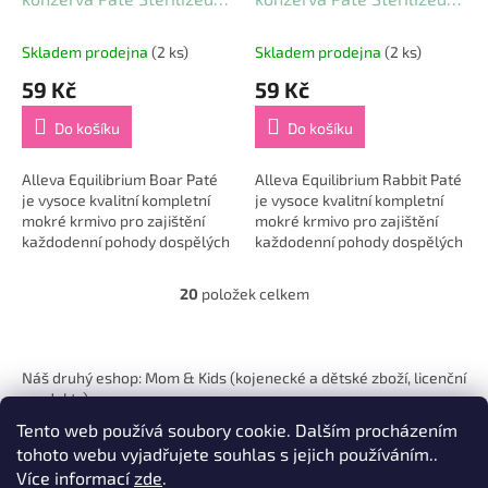
Boar 85 g
Rabbit 85 g
Skladem prodejna
(2 ks)
Skladem prodejna
(2 ks)
59 Kč
59 Kč
Do košíku
Do košíku
Alleva Equilibrium Boar Paté
Alleva Equilibrium Rabbit Paté
je vysoce kvalitní kompletní
je vysoce kvalitní kompletní
mokré krmivo pro zajištění
mokré krmivo pro zajištění
každodenní pohody dospělých
každodenní pohody dospělých
a kastrovaných koček. Chutná
a kastrovaných koček. Chutná
receptura založená na mase
receptura založená na
20
položek celkem
O
z...
králičím...
v
l
Z
á
á
Náš druhý eshop: Mom & Kids (kojenecké a dětské zboží, licenční
d
p
produkty)
a
a
c
Tento web používá soubory cookie. Dalším procházením
t
í
tohoto webu vyjadřujete souhlas s jejich používáním..
í
p
Více informací
zde
.
r