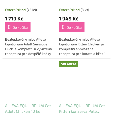
Externí sklad
(>5 ks)
Externí sklad
(3 ks)
1 719 Kč
1 949 Kč
Do košíku
Do košíku
Bezlepkové krmivo Alleva
Bezlepkové krmivo Alleva
Equilibrium Adult Sensitive
Equilibrium Kitten Chicken je
Duck je kompletní a vyvážená
kompletní a vyvážená
receptura pro dospělé kočky
receptura pro koťata a březí
včetně jedinců s citlivým
nebo kojící kočky. Vysoký
zažíváním. Vysoký obsah
obsah kuřete (50 %) poskytuje
SKLADEM
kachny (45...
kvalitní a...
ALLEVA EQUILIBRIUM Cat
ALLEVA EQUILIBRIUM Cat
Adult Chicken 10 kg
Kitten konzerva Pate