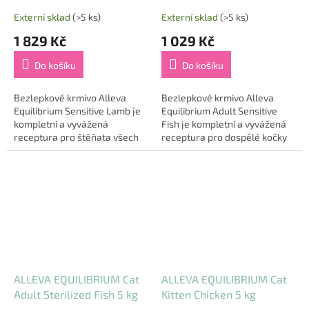
Externí sklad
(>5 ks)
Externí sklad
(>5 ks)
1 829 Kč
1 029 Kč
Do košíku
Do košíku
Bezlepkové krmivo Alleva
Bezlepkové krmivo Alleva
Equilibrium Sensitive Lamb je
Equilibrium Adult Sensitive
kompletní a vyvážená
Fish je kompletní a vyvážená
receptura pro štěňata všech
receptura pro dospělé kočky
plemen a březí a kojící feny
včetně jedinců s citlivým
včetně citlivých jedinců.
zažíváním. Vysoký obsah sledě
Vysoký obsah...
(45 %)...
ALLEVA EQUILIBRIUM Cat
ALLEVA EQUILIBRIUM Cat
Adult Sterilized Fish 5 kg
Kitten Chicken 5 kg