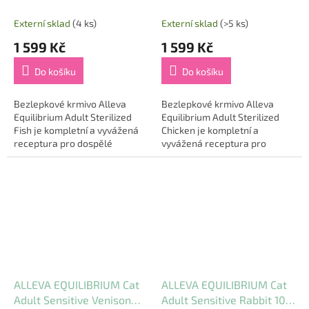
10kg
Externí sklad
(4 ks)
Externí sklad
(>5 ks)
1 599 Kč
1 599 Kč
Do košíku
Do košíku
Bezlepkové krmivo Alleva
Bezlepkové krmivo Alleva
Equilibrium Adult Sterilized
Equilibrium Adult Sterilized
Fish je kompletní a vyvážená
Chicken je kompletní a
receptura pro dospělé
vyvážená receptura pro
kastrované kočky a kočky žijící
dospělé kastrované kočky a
pouze v domácnosti. Vysoký
kočky žijící pouze v
obsah sledě...
domácnosti. Vysoký obsah...
ALLEVA EQUILIBRIUM Cat
ALLEVA EQUILIBRIUM Cat
Adult Sensitive Venison
Adult Sensitive Rabbit 10