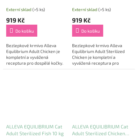
kg
Externí sklad
(>5 ks)
Externí sklad
(>5 ks)
919 Kč
919 Kč
Do košíku
Do košíku
Bezlepkové krmivo Alleva
Bezlepkové krmivo Alleva
Equilibrium Adult Chicken je
Equilibrium Adult Sterilized
kompletní a vyvážená
Chicken je kompletní a
receptura pro dospělé kočky.
vyvážená receptura pro
Vysoký obsah kuřete (45 %)
dospělé kastrované kočky a
poskytuje kvalitní a snadno
kočky žijící pouze v
stravitelný zdroj...
domácnosti. Vysoký obsah...
ALLEVA EQUILIBRIUM Cat
ALLEVA EQUILIBRIUM Cat
Adult Sterilized Fish 10 kg
Adult Sterilized Chicken