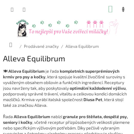
Přejít
NÁKUP
na
obsah
KOŠÍK
Domů
/
Prodávané značky
/
Alleva Equilibrum
Alleva Equilibrum
🍽️
Alleva Equilibrium
je řada
kompletních superprémiových
krmiv pro psy a kočky
, která spojuje kvalitní živočišné suroviny s
vyváženým obsahem obilovin a funkčních ingrediencí. Receptury
jsou navrženy tak, aby poskytovaly
optimální každodenní výživu
,
podporovaly správné trávení, vitalitu a celkovou kondici domácích
mazlíčků. Krmiva vyrábí italská společnost
Diusa Pet
, která stojí
také za značkou Alleva.
Řada
Alleva Equilibrium
nabízí
granule pro štěňata, dospělé psy,
seniory i kočky
, včetně receptur přizpůsobených velikosti plemene
nebo specifickým výživovým potřebám. Díky pečlivě vybraným
surovinám a šetrnému výrobnímu procesu představuje skvělou