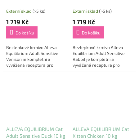
10kg
kg
Externí sklad
(>5 ks)
Externí sklad
(>5 ks)
1 719 Kč
1 719 Kč
Do košíku
Do košíku
Bezlepkové krmivo Alleva
Bezlepkové krmivo Alleva
Equilibrium Adult Sensitive
Equilibrium Adult Sensitive
Venison je kompletní a
Rabbit je kompletní a
vyvážená receptura pro
vyvážená receptura pro
dospělé kočky včetně jedinců
dospělé kočky včetně jedinců
s citlivým zažíváním. Vysoký
s citlivým zažíváním. Vysoký
obsah zvěřiny...
obsah králíka...
ALLEVA EQUILIBRIUM Cat
ALLEVA EQUILIBRIUM Cat
Adult Sensitive Duck 10 kg
Kitten Chicken 10 kg