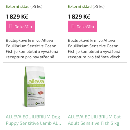
t
Externí sklad
(>5 ks)
Externí sklad
(>5 ks)
ů
1 829 Kč
1 829 Kč
Do košíku
Do košíku
Bezlepkové krmivo Alleva
Bezlepkové krmivo Alleva
Equilibrium Sensitive Ocean
Equilibrium Sensitive Ocean
Fish je kompletní a vyvážená
Fish je kompletní a vyvážená
receptura pro psy středně
receptura pro štěňata všech
velkých a velkých plemen
plemen a březí a kojící feny
včetně citlivých jedinců.
včetně citlivých jedinců.
Vysoký obsah sledě...
Vysoký obsah...
ALLEVA EQUILIBRIUM Dog
ALLEVA EQUILIBRIUM Cat
Puppy Sensitive Lamb All
Adult Sensitive Fish 5 kg
Breeds 12kg