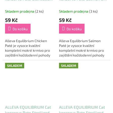
Chicken 85 g
g
Skladem prodejna
(2 ks)
Skladem prodejna
(3 ks)
59 Kč
59 Kč
Do košíku
Do košíku
Alleva Equilibrium Chicken
Alleva Equilibrium Salmon
Paté je vysoce kvalitní
Paté je vysoce kvalitní
kompletní mokré krmivo pro
kompletní mokré krmivo pro
zajištění každodenní pohody
zajištění každodenní pohody
dospělých a kastrovaných
dospělých koček. Chutná
koček. Chutná receptura
receptura založená na lososu
SKLADEM
SKLADEM
založená na kuřecím...
jako jediném zdroji...
ALLEVA EQUILIBRIUM Cat
ALLEVA EQUILIBRIUM Cat
konzerva Pate Sterilized
konzerva Pate Sterilized