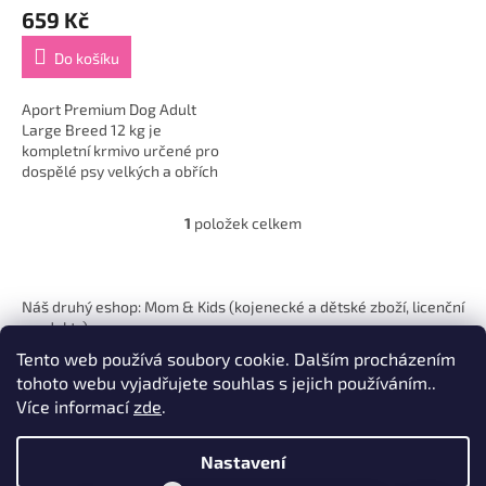
ů
659 Kč
Do košíku
Aport Premium Dog Adult
Large Breed 12 kg je
kompletní krmivo určené pro
dospělé psy velkých a obřích
plemen, které respektuje
jejich specifické potřeby a
1
položek celkem
O
zajišťuje vše potřebné...
v
l
Z
á
á
Náš druhý eshop: Mom & Kids (kojenecké a dětské zboží, licenční
d
p
produkty)
a
a
c
Tento web používá soubory cookie. Dalším procházením
t
í
tohoto webu vyjadřujete souhlas s jejich používáním..
í
p
Více informací
zde
.
r
v
k
Nastavení
Vytvořil Shoptet
y