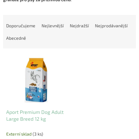
Ř
a
Doporučujeme
Nejlevnější
Nejdražší
Nejprodávanější
z
e
Abecedně
n
í
V
p
ý
r
p
o
i
d
s
u
p
k
r
t
o
ů
d
Aport Premium Dog Adult
u
Large Breed 12 kg
k
t
Externí sklad
(3 ks)