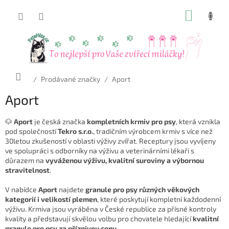
Přejít
NÁKUP
na
obsah
KOŠÍK
Domů
/
Prodávané značky
/
Aport
Aport
🐶
Aport
je česká značka
kompletních krmiv pro psy
, která vznikla
pod společností
Tekro s.r.o.
, tradičním výrobcem krmiv s více než
30letou zkušeností v oblasti výživy zvířat. Receptury jsou vyvíjeny
ve spolupráci s odborníky na výživu a veterinárními lékaři s
důrazem na
vyváženou výživu, kvalitní suroviny a výbornou
stravitelnost
.
V nabídce
Aport
najdete
granule pro psy různých věkových
kategorií i velikostí plemen
, které poskytují kompletní každodenní
výživu. Krmiva jsou vyráběna v České republice za přísné kontroly
kvality a představují skvělou volbu pro chovatele hledající
kvalitní
granule pro psy za příznivou cenu
.