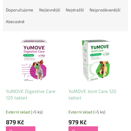
Ř
a
Doporučujeme
Nejlevnější
Nejdražší
Nejprodávanější
z
e
Abecedně
n
í
V
p
ý
r
p
o
i
d
s
u
p
k
r
t
o
ů
d
YuMOVE Digestive Care
YuMOVE Joint Care 120
u
120 tablet
tablet
k
t
Externí sklad
(>5 ks)
Externí sklad
(>5 ks)
ů
879 Kč
979 Kč