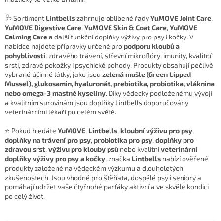
🩺 Sortiment
Lintbells
zahrnuje oblíbené řady
YuMOVE Joint Care
,
YuMOVE Digestive Care
,
YuMOVE Skin & Coat Care
,
YuMOVE
Calming Care
a další funkční doplňky výživy pro psy i kočky. V
nabídce najdete přípravky určené pro
podporu kloubů a
pohyblivosti
, zdravého trávení, střevní mikroflóry, imunity, kvalitní
srsti, zdravé pokožky i psychické pohody. Produkty obsahují pečlivě
vybrané účinné látky, jako jsou
zelená mušle (Green Lipped
Mussel), glukosamin, hyaluronát, prebiotika, probiotika, vláknina
nebo omega-3 mastné kyseliny
. Díky vědecky podloženému vývoji
a kvalitním surovinám jsou doplňky Lintbells doporučovány
veterinárními lékaři po celém světě.
⭐ Pokud hledáte
YuMOVE
,
Lintbells
,
kloubní výživu pro psy
,
doplňky na trávení pro psy
,
probiotika pro psy
,
doplňky pro
zdravou srst
,
výživu pro klouby psů
nebo kvalitní
veterinární
doplňky výživy pro psy a kočky
, značka
Lintbells
nabízí ověřené
produkty založené na vědeckém výzkumu a dlouholetých
zkušenostech. Jsou vhodné pro štěňata, dospělé psy i seniory a
pomáhají udržet vaše čtyřnohé parťáky aktivní a ve skvělé kondici
po celý život.