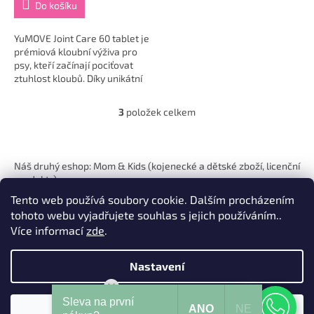
Do košíku
YuMOVE Joint Care 60 tablet je
prémiová kloubní výživa pro
psy, kteří začínají pociťovat
ztuhlost kloubů. Díky unikátní
formuli ActivEase® ze slávky
zelenoústé přispívá k...
3
položek celkem
O
v
l
Z
á
á
Náš druhý eshop: Mom & Kids (kojenecké a dětské zboží, licenční
d
p
produkty)
a
a
c
Tento web používá soubory cookie. Dalším procházením
t
í
tohoto webu vyjadřujete souhlas s jejich používáním..
í
p
Více informací
zde
.
r
v
k
Nastavení
Vytvořil Shoptet
y
v
Mohu Vám pomoci?
Sleva na první
ý
ANO
NE
Souhlasím
Copyright 2026
Pets Hits
. Všechna práva vyhrazena.