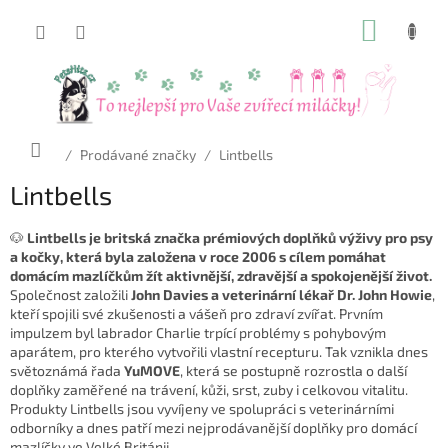
Přejít
NÁKUP
na
obsah
KOŠÍK
Domů
/
Prodávané značky
/
Lintbells
Lintbells
🐶
Lintbells je britská značka prémiových doplňků výživy pro psy
a kočky, která byla založena v roce 2006 s cílem pomáhat
domácím mazlíčkům žít aktivnější, zdravější a spokojenější život.
Společnost založili
John Davies a veterinární lékař Dr. John Howie
,
kteří spojili své zkušenosti a vášeň pro zdraví zvířat. Prvním
impulzem byl labrador Charlie trpící problémy s pohybovým
aparátem, pro kterého vytvořili vlastní recepturu. Tak vznikla dnes
světoznámá řada
YuMOVE
, která se postupně rozrostla o další
doplňky zaměřené na trávení, kůži, srst, zuby i celkovou vitalitu.
Produkty Lintbells jsou vyvíjeny ve spolupráci s veterinárními
odborníky a dnes patří mezi nejprodávanější doplňky pro domácí
mazlíčky ve Velké Británii.