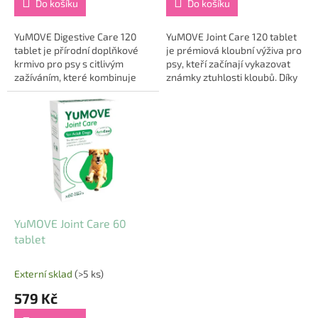
Do košíku
Do košíku
YuMOVE Digestive Care 120
YuMOVE Joint Care 120 tablet
tablet je přírodní doplňkové
je prémiová kloubní výživa pro
krmivo pro psy s citlivým
psy, kteří začínají vykazovat
zažíváním, které kombinuje
známky ztuhlosti kloubů. Díky
probiotika a prebiotika pro
speciální formuli ActivEase®
podporu zdravého trávení a
ze slávky zelenoústé...
pevné stolice....
YuMOVE Joint Care 60
tablet
Externí sklad
(>5 ks)
579 Kč