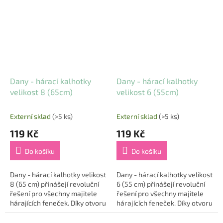
každodenní odměňování nebo
zdravý...
jako...
Dany - hárací kalhotky
Dany - hárací kalhotky
velikost 8 (65cm)
velikost 6 (55cm)
Externí sklad
(>5 ks)
Externí sklad
(>5 ks)
119 Kč
119 Kč
Do košíku
Do košíku
Dany - hárací kalhotky velikost
Dany - hárací kalhotky velikost
8 (65 cm) přinášejí revoluční
6 (55 cm) přinášejí revoluční
řešení pro všechny majitele
řešení pro všechny majitele
hárajících feneček. Díky otvoru
hárajících feneček. Díky otvoru
na ocas a zapínání na suchý
na ocas a zapínání na suchý
zip nabízejí tyto kalhotky...
zip nabízejí tyto kalhotky...