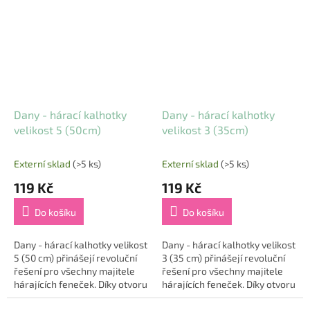
Dany - hárací kalhotky
Dany - hárací kalhotky
velikost 5 (50cm)
velikost 3 (35cm)
Externí sklad
(>5 ks)
Externí sklad
(>5 ks)
119 Kč
119 Kč
Do košíku
Do košíku
Dany - hárací kalhotky velikost
Dany - hárací kalhotky velikost
5 (50 cm) přinášejí revoluční
3 (35 cm) přinášejí revoluční
řešení pro všechny majitele
řešení pro všechny majitele
hárajících feneček. Díky otvoru
hárajících feneček. Díky otvoru
na ocas a zapínání na suchý
na ocas a zapínání na suchý