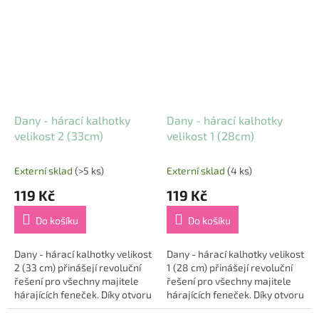
zip nabízejí tyto kalhotky...
zip nabízejí tyto kalhotky...
Dany - hárací kalhotky
Dany - hárací kalhotky
velikost 2 (33cm)
velikost 1 (28cm)
Externí sklad
(>5 ks)
Externí sklad
(4 ks)
119 Kč
119 Kč
Do košíku
Do košíku
Dany - hárací kalhotky velikost
Dany - hárací kalhotky velikost
2 (33 cm) přinášejí revoluční
1 (28 cm) přinášejí revoluční
řešení pro všechny majitele
řešení pro všechny majitele
hárajících feneček. Díky otvoru
hárajících feneček. Díky otvoru
na ocas a zapínání na suchý
na ocas a zapínání na suchý