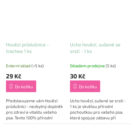
Hovězí průdušnice -
Ucho hovězí, sušené se
trachea 1 ks
srstí - 1 ks
Externí sklad
(>5 ks)
Skladem prodejna
(5 ks)
29 Kč
30 Kč
Do košíku
Do košíku
Představujeme vám Hovězí
Ucho hovězí, sušené se srstí -
průdušnici - nezbytný doplněk
1 ks je skvělou přírodní
pro zdraví a vitalitu vašeho
pochoutkou pro vašeho psa,
psa. Tento 100% přírodní
která spojuje zábavu při
pamlsek nejen že zaručuje
žvýkání s přirozenou péčí o
hodiny žvýkacího potěšení, ale
trávení. 🐾 Srst na uchu slouží