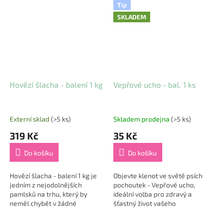
zip nabízejí tyto kalhotky...
přírodní produkt z hladké
Tip
hovězí...
SKLADEM
Hovězí šlacha - balení 1 kg
Vepřové ucho - bal. 1 ks
Externí sklad
(>5 ks)
Skladem prodejna
(>5 ks)
319 Kč
35 Kč
Do košíku
Do košíku
Hovězí šlacha - balení 1 kg je
Objevte klenot ve světě psích
jedním z nejodolnějších
pochoutek - Vepřové ucho,
pamlsků na trhu, který by
ideální volba pro zdravý a
neměl chybět v žádné
šťastný život vašeho
domácnosti s pejskem. Její
čtyřnohého přítele. Díky