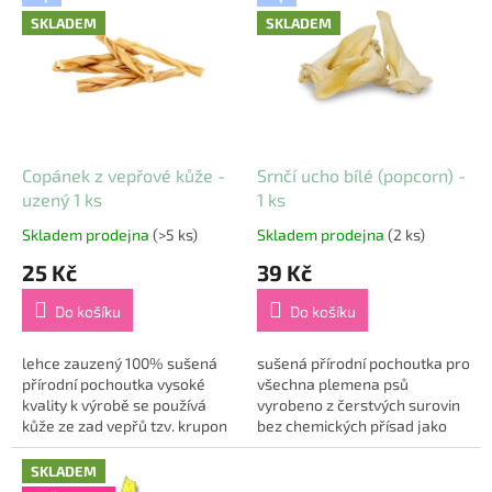
ý
r
SKLADEM
SKLADEM
p
o
i
d
s
u
p
k
r
t
o
ů
d
Copánek z vepřové kůže -
Srnčí ucho bílé (popcorn) -
u
uzený 1 ks
1 ks
k
Skladem prodejna
(>5 ks)
Skladem prodejna
(2 ks)
Průměrné
Průměrné
t
hodnocení
hodnocení
25 Kč
39 Kč
ů
produktu
produktu
je
je
Do košíku
Do košíku
5,0
5,0
z
z
5
5
lehce zauzený 100% sušená
sušená přírodní pochoutka pro
hvězdiček.
hvězdiček.
přírodní pochoutka vysoké
všechna plemena psů
kvality k výrobě se používá
vyrobeno z čerstvých surovin
kůže ze zad vepřů tzv. krupon
bez chemických přísad jako
bez chemických přísad zdroj
doplněk stravy čistí chrup,
kolagenu a elastinu vhodné
posiluje žvýkací svaly a
SKLADEM
pro psy...
příznivě působí...