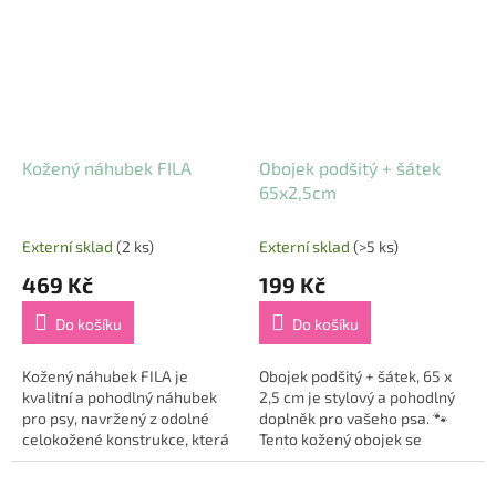
také...
jako...
Kožený náhubek FILA
Obojek podšitý + šátek
65x2,5cm
Externí sklad
(2 ks)
Externí sklad
(>5 ks)
469 Kč
199 Kč
Do košíku
Do košíku
Kožený náhubek FILA je
Obojek podšitý + šátek, 65 x
kvalitní a pohodlný náhubek
2,5 cm je stylový a pohodlný
pro psy, navržený z odolné
doplněk pro vašeho psa. 🐾
celokožené konstrukce, která
Tento kožený obojek se
zajišťuje dlouhou životnost a
šátkem spojuje eleganci,
bezpečnost. 🐾 Díky
funkčnost a pohodlí, což z něj