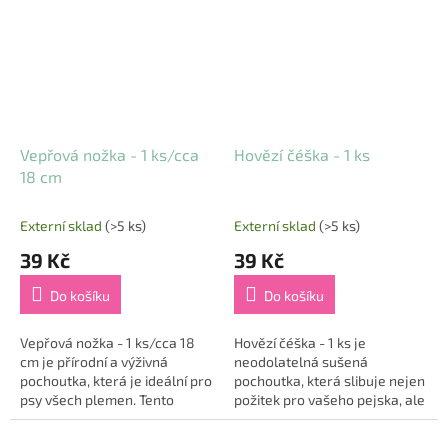
nastavitelnému...
dělá...
Vepřová nožka - 1 ks/cca
Hovězí čéška - 1 ks
18 cm
Externí sklad
(>5 ks)
Externí sklad
(>5 ks)
39 Kč
39 Kč
Do košíku
Do košíku
Vepřová nožka - 1 ks/cca 18
Hovězí čéška - 1 ks je
cm je přírodní a výživná
neodolatelná sušená
pochoutka, která je ideální pro
pochoutka, která slibuje nejen
psy všech plemen. Tento
požitek pro vašeho pejska, ale
produkt nabízí kombinaci
i podporu jeho zdraví. Tento
chutné svačinky a péče o
100% přírodní produkt je