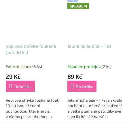
kolagen a...
SKLADEM
Vepřová střívka foukaná
Jelení noha bílá - 1 ks
(bal. 10 ks)
Externí sklad
(>5 ks)
Skladem prodejna
(2 ks)
29 Kč
89 Kč
Do košíku
Do košíku
Vepřová střívka foukaná (bal.
Jelení noha bílá - 1 ks je skvělá
10 ks) jsou přírodní
pochoutka určená pro střední
pochoutkou, která nabízí
a velká plemena psů. Díky své
vašemu psovi lahodnou a
specifické bílé barvě a
zdravou odměnu. Tento
nízkému obsahu tuku na
pamlsek je ideální pro
povrchu je ideální volbou pro