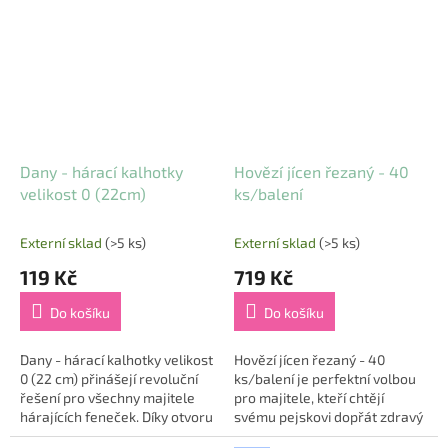
zip nabízejí tyto kalhotky...
zip nabízejí tyto kalhotky...
Dany - hárací kalhotky
Hovězí jícen řezaný - 40
velikost 0 (22cm)
ks/balení
Externí sklad
(>5 ks)
Externí sklad
(>5 ks)
119 Kč
719 Kč
Do košíku
Do košíku
Dany - hárací kalhotky velikost
Hovězí jícen řezaný - 40
0 (22 cm) přinášejí revoluční
ks/balení je perfektní volbou
řešení pro všechny majitele
pro majitele, kteří chtějí
hárajících feneček. Díky otvoru
svému pejskovi dopřát zdravý
na ocas a zapínání na suchý
a chutný pamlsek. Tento 100%