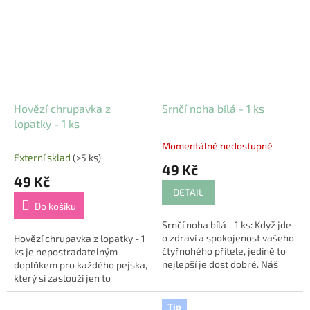
zdraví zubů a...
ideální pro dlouhé...
Hovězí chrupavka z
Srnčí noha bílá - 1 ks
lopatky - 1 ks
Momentálně nedostupné
Průměrné
Externí sklad
(>5 ks)
hodnocení
49 Kč
produktu
49 Kč
je
DETAIL
5,0
Do košíku
z
Srnčí noha bílá - 1 ks: Když jde
5
o zdraví a spokojenost vašeho
Hovězí chrupavka z lopatky - 1
hvězdiček.
čtyřnohého přítele, jedině to
ks je nepostradatelným
nejlepší je dost dobré. Náš
doplňkem pro každého pejska,
srnčí produkt je ideální volbou
který si zaslouží jen to
pro majitele psů, kteří...
nejlepší. Tento 100% přírodní
produkt je bohatý na kvalitní
Tip