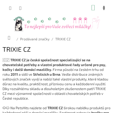
Přejít
NÁKUP
na
obsah
KOŠÍK
Domů
/
Prodávané značky
/
TRIXIE CZ
TRIXIE CZ
🇨🇿
TRIXIE CZ je česká společnost specializující se na
chovatelské potřeby a vlastní produktové řady určené pro psy,
kočky i další domácí mazlíčky.
Firma působí na českém trhu od
roku
2011
a sídlí ve
Střelicích u Brna
. Vedle distribuce známých
světových značek vyvíjí a nabízí také vlastní produkty, které kladou
důraz na kvalitu, praktičnost, příznivou cenu a každodenní využití.
Díky rozsáhlému skladu a dlouholetým zkušenostem patří TRIXIE
CZ mezi významné společnosti v oblasti chovatelských potřeb v
České republice.
🐶🐱 Na PetsHits najdete od
TRIXIE CZ
širokou nabídku produktů pro
každodenní péči o domácí mazlíčky. Sortiment zahrnuje
hračky pro