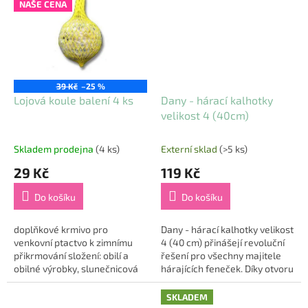
NAŠE CENA
39 Kč
–25 %
Lojová koule balení 4 ks
Dany - hárací kalhotky
velikost 4 (40cm)
Skladem prodejna
(4 ks)
Externí sklad
(>5 ks)
29 Kč
119 Kč
Do košíku
Do košíku
doplňkové krmivo pro
Dany - hárací kalhotky velikost
venkovní ptactvo k zimnímu
4 (40 cm) přinášejí revoluční
přikrmování složení: obilí a
řešení pro všechny majitele
obilné výrobky, slunečnicová
hárajících feneček. Díky otvoru
semínka, jedlý tuk a minerální
na ocas a zapínání na suchý
látky hmotnost: 4 x 90 g
zip nabízejí tyto kalhotky...
SKLADEM