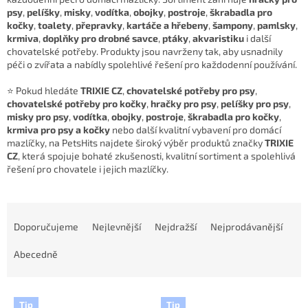
psy
,
pelíšky
,
misky
,
vodítka
,
obojky
,
postroje
,
škrabadla pro
kočky
,
toalety
,
přepravky
,
kartáče a hřebeny
,
šampony
,
pamlsky
,
krmiva
,
doplňky pro drobné savce
,
ptáky
,
akvaristiku
i další
chovatelské potřeby. Produkty jsou navrženy tak, aby usnadnily
péči o zvířata a nabídly spolehlivé řešení pro každodenní používání.
⭐ Pokud hledáte
TRIXIE CZ
,
chovatelské potřeby pro psy
,
chovatelské potřeby pro kočky
,
hračky pro psy
,
pelíšky pro psy
,
misky pro psy
,
vodítka
,
obojky
,
postroje
,
škrabadla pro kočky
,
krmiva pro psy a kočky
nebo další kvalitní vybavení pro domácí
mazlíčky, na PetsHits najdete široký výběr produktů značky
TRIXIE
CZ
, která spojuje bohaté zkušenosti, kvalitní sortiment a spolehlivá
řešení pro chovatele i jejich mazlíčky.
Ř
a
Doporučujeme
Nejlevnější
Nejdražší
Nejprodávanější
z
e
Abecedně
n
í
V
p
Tip
Tip