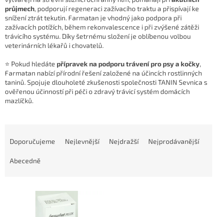
průjmech
, podporují regeneraci zažívacího traktu a přispívají ke
snížení ztrát tekutin. Farmatan je vhodný jako podpora při
zažívacích potížích, během rekonvalescence i při zvýšené zátěži
trávicího systému. Díky šetrnému složení je oblíbenou volbou
veterinárních lékařů i chovatelů.
⭐ Pokud hledáte
přípravek na podporu trávení pro psy a kočky
,
Farmatan nabízí přírodní řešení založené na účincích rostlinných
taninů. Spojuje dlouholeté zkušenosti společnosti TANIN Sevnica s
ověřenou účinností při péči o zdravý trávicí systém domácích
mazlíčků.
Ř
a
Doporučujeme
Nejlevnější
Nejdražší
Nejprodávanější
z
e
Abecedně
n
í
V
p
ý
r
p
o