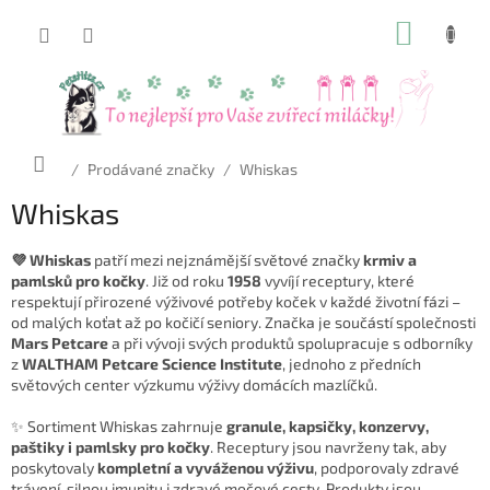
Přejít
NÁKUP
na
obsah
KOŠÍK
Domů
/
Prodávané značky
/
Whiskas
Whiskas
💜 Whiskas
patří mezi nejznámější světové značky
krmiv a
pamlsků pro kočky
. Již od roku
1958
vyvíjí receptury, které
respektují přirozené výživové potřeby koček v každé životní fázi –
od malých koťat až po kočičí seniory. Značka je součástí společnosti
Mars Petcare
a při vývoji svých produktů spolupracuje s odborníky
z
WALTHAM Petcare Science Institute
, jednoho z předních
světových center výzkumu výživy domácích mazlíčků.
✨ Sortiment Whiskas zahrnuje
granule, kapsičky, konzervy,
paštiky i pamlsky pro kočky
. Receptury jsou navrženy tak, aby
poskytovaly
kompletní a vyváženou výživu
, podporovaly zdravé
trávení, silnou imunitu i zdravé močové cesty. Produkty jsou