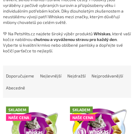
vyráběny z pečlivě vybraných surovin a přizpůsobeny věku i
individuálním potřebám koček. Díky dlouholetým zkušenostem a
neustálému vývoji patří Whiskas mezi značky, kterým důvěřují
miliony chovatelů po celém světě.
💚 Na PetsHits.cz najdete široký výběr produktů
Whiskas
, které vaší
kočce nabídnou
chutnou a vyváženou stravu pro každý den
.
Vyberte si kvalitní krmivo nebo oblíbené pamlsky a dopřejte své
kočičí parťačce to nejlepší.
Ř
a
Doporučujeme
Nejlevnější
Nejdražší
Nejprodávanější
z
e
Abecedně
n
í
V
p
SKLADEM
SKLADEM
ý
r
NAŠE CENA
NAŠE CENA
p
o
i
d
s