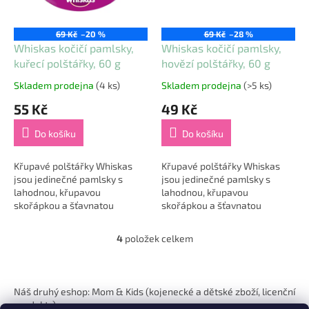
69 Kč
–20 %
69 Kč
–28 %
Whiskas kočičí pamlsky,
Whiskas kočičí pamlsky,
kuřecí polštářky, 60 g
hovězí polštářky, 60 g
Skladem prodejna
(4 ks)
Skladem prodejna
(>5 ks)
Průměrné
Průměrné
hodnocení
hodnocení
55 Kč
49 Kč
produktu
produktu
je
je
Do košíku
Do košíku
5,0
5,0
z
z
5
5
Křupavé polštářky Whiskas
Křupavé polštářky Whiskas
hvězdiček.
hvězdiček.
jsou jedinečné pamlsky s
jsou jedinečné pamlsky s
lahodnou, křupavou
lahodnou, křupavou
skořápkou a šťavnatou
skořápkou a šťavnatou
kuřecí náplní. Rozmazlujte
hovězí náplní. Rozmazlujte
svou kočičku touto
svou kočičku touto
4
položek celkem
O
neodolatelnou svačinkou.
neodolatelnou svačinkou.
v
Tato...
Tato...
l
Z
á
á
Náš druhý eshop: Mom & Kids (kojenecké a dětské zboží, licenční
d
p
produkty)