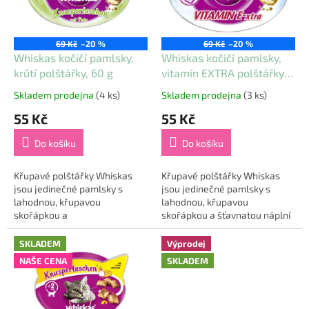
u
p
k
r
t
o
ů
69 Kč
–20 %
69 Kč
–20 %
d
Whiskas kočičí pamlsky,
Whiskas kočičí pamlsky,
u
krůtí polštářky, 60 g
vitamín EXTRA polštářky,
k
60 g
Skladem prodejna
(4 ks)
Skladem prodejna
(3 ks)
Průměrné
Průměrné
t
hodnocení
hodnocení
55 Kč
55 Kč
ů
produktu
produktu
je
je
Do košíku
Do košíku
5,0
5,0
z
z
5
5
Křupavé polštářky Whiskas
Křupavé polštářky Whiskas
hvězdiček.
hvězdiček.
jsou jedinečné pamlsky s
jsou jedinečné pamlsky s
lahodnou, křupavou
lahodnou, křupavou
skořápkou a
skořápkou a šťavnatou náplní
šťavnatou krůtí náplní.
s vitamíny. Rozmazlujte svou
Rozmazlujte svou kočičku
kočičku touto neodolatelnou
SKLADEM
Výprodej
touto neodolatelnou
svačinkou. Tato...
NAŠE CENA
SKLADEM
svačinkou. Tato...