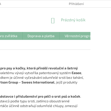
ANY OSOBNÍCH ÚDAJŮ
Přihlášení
NÁKUPNÍ
Prázdný košík
KOŠÍK
ro zvířátka
Doprava a platba
Věrnostní program
Kon
ro psy a kočky, která přináší revoluční a šetrný
kaletému vývoji vytvořila patentovaný systém
Easee
,
edkem je účinné vyčesávání odumřelé srsti bez tahání,
rtson Group – Swees International
, jejíž produkty
stavce i příslušenství pro péči o srst psů a koček
.
avců podle typu srsti, zatímco oboustranné
artáče účinně odstraňují odumřelé chlupy, omezují