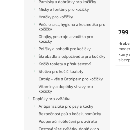
Pamlsky a dobrůtky pro kočičky
t
Misky a fontány pro kočičky
ů
Průmě
Hračky pro kočičky
hodno
Péče o srst, hygiena a kosmetika pro
produ
kočičky
799
je
Obojky, postroje a vodítka pro
5,0
kočičky
Hřeben
z
modern
Pelíšky a pohodlí pro kočičky
5
který 
hvězdi
Škrabadla a odpočívadla pro kočičky
s bezp
Kočičí toalety a příslušenství
Vyvinu
Steliva pro kočičí toalety
Catnip - vše s Catnipem pro kočičky
Vitamíny a doplňky stravy pro
kočičky
Doplňky pro zvířátka
Antiparazitika pro psy a kočky
Bezpečnost psů a koček, pomůcky
Pooperační oblečení pro zvířata
Cestování se zvířátky, doplňky do