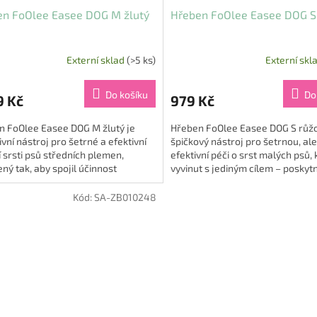
en FoOlee Easee DOG M žlutý
Hřeben FoOlee Easee DOG S
Externí sklad
(>5 ks)
Externí skl
Do košíku
Do
9 Kč
979 Kč
n FoOlee Easee DOG M žlutý je
Hřeben FoOlee Easee DOG S růžo
ivní nástroj pro šetrné a efektivní
špičkový nástroj pro šetrnou, ale
 srsti psů středních plemen,
efektivní péči o srst malých psů, 
ný tak, aby spojil účinnost
vyvinut s jediným cílem – poskyt
ch hřebenů s maximální...
komfortní česání bez...
Kód:
SA-ZB010248