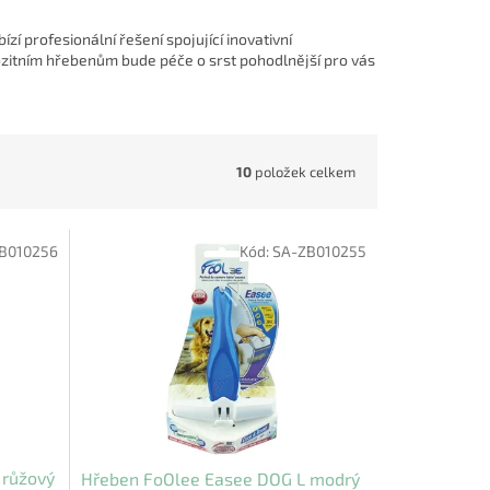
ízí profesionální řešení spojující inovativní
zitním hřebenům bude péče o srst pohodlnější pro vás
10
položek celkem
B010256
Kód:
SA-ZB010255
 růžový
Hřeben FoOlee Easee DOG L modrý