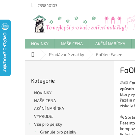
Přejít
735840103
na
obsah
NOVINKY
NAŠE CENA
AKČNÍ NABÍDKA
Domů
Prodávané značky
FoOlee Easee
P
FoO
o
Přeskočit
s
Kategorie
kategorie
t
🐶🐱
Fo
způsob 
r
NOVINKY
který v
a
řezání 
NAŠE CENA
n
získaly
AKČNÍ NABÍDKA
n
í
VÝPRODEJ
🪮 Sort
p
Patent
Vše pro pejsky
kompozi
a
Granule pro pejsky
línání a