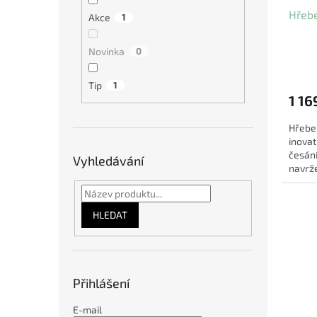
Hřeb
Akce
1
Novinka
0
Tip
1
1 16
Hřebe
inovat
česání
Vyhledávání
navrže
kovový
HLEDAT
Přihlášení
E-mail