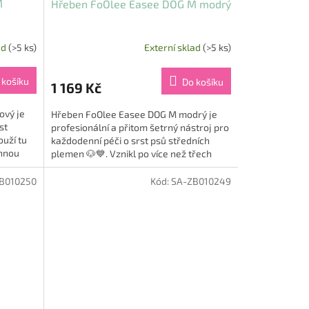
M
Hřeben FoOlee Easee DOG M modrý
ad
(>5 ks)
Externí sklad
(>5 ks)
 košíku
Do košíku
1 169 Kč
ový je
Hřeben FoOlee Easee DOG M modrý je
st
profesionální a přitom šetrný nástroj pro
ouží tu
každodenní péči o srst psů středních
innou
plemen 🐶💙. Vznikl po více než třech
letech vývoje s cílem...
B010250
Kód:
SA-ZB010249