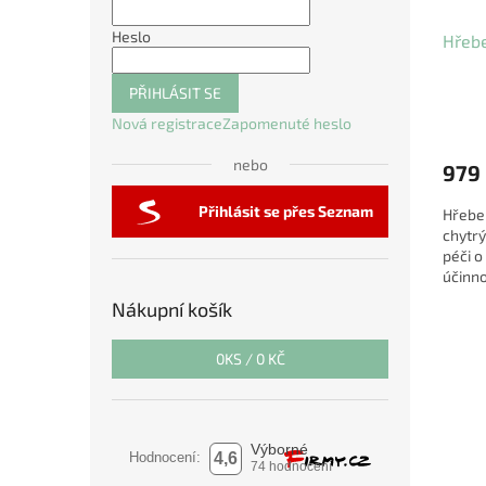
Heslo
Hřebe
PŘIHLÁSIT SE
Nová registrace
Zapomenuté heslo
nebo
979
Přihlásit se přes Seznam
Hřebe
chytrý
péči o
účinn
jemnos
Nákupní košík
0
KS /
0 KČ