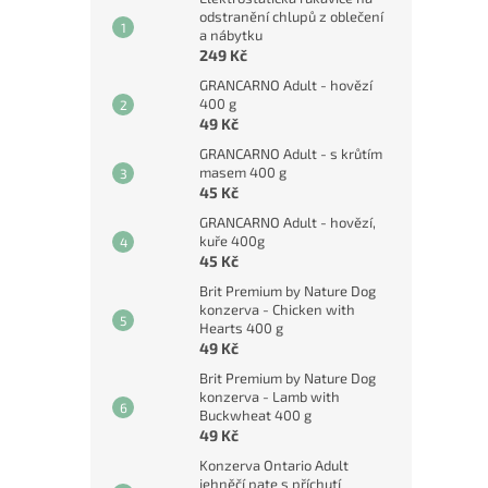
odstranění chlupů z oblečení
a nábytku
249 Kč
GRANCARNO Adult - hovězí
400 g
49 Kč
GRANCARNO Adult - s krůtím
masem 400 g
45 Kč
GRANCARNO Adult - hovězí,
kuře 400g
45 Kč
Brit Premium by Nature Dog
konzerva - Chicken with
Hearts 400 g
49 Kč
Brit Premium by Nature Dog
konzerva - Lamb with
Buckwheat 400 g
49 Kč
Konzerva Ontario Adult
jehněčí pate s příchutí