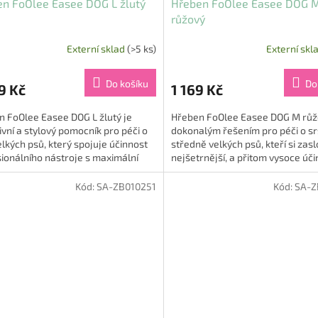
n FoOlee Easee DOG L žlutý
Hřeben FoOlee Easee DOG 
růžový
Externí sklad
(>5 ks)
Externí skl
Do košíku
Do
9 Kč
1 169 Kč
 FoOlee Easee DOG L žlutý je
Hřeben FoOlee Easee DOG M růž
ivní a stylový pomocník pro péči o
dokonalým řešením pro péči o sr
elkých psů, který spojuje účinnost
středně velkých psů, kteří si zasl
ionálního nástroje s maximální
nejšetrnější, a přitom vysoce úč
stí k pokožce i...
úpravu srsti 🐶💖. Tento...
Kód:
SA-ZB010251
Kód:
SA-Z