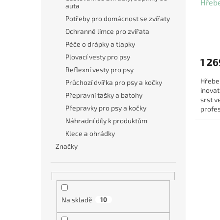
Hřebe
auta
Potřeby pro domácnost se zvířaty
Ochranné límce pro zvířata
Péče o drápky a tlapky
Plovací vesty pro psy
1 26
Reflexní vesty pro psy
Hřeben
Průchozí dvířka pro psy a kočky
inovat
Přepravní tašky a batohy
srst v
Přepravky pro psy a kočky
profes
šetrno
Náhradní díly k produktům
Klece a ohrádky
Značky
Na skladě
10