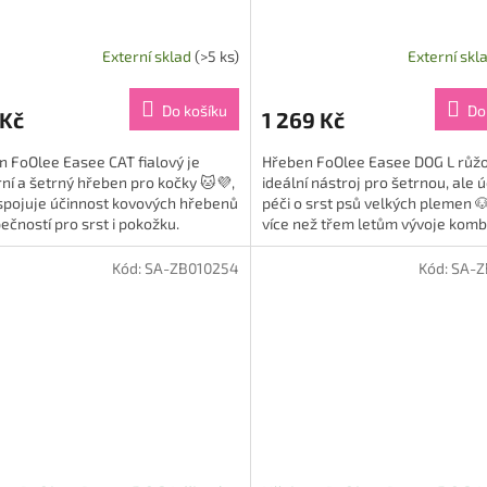
Externí sklad
(>5 ks)
Externí skl
rné
cení
ktu
Do košíku
Do
 Kč
1 269 Kč
 FoOlee Easee CAT fialový je
Hřeben FoOlee Easee DOG L růžo
í a šetrný hřeben pro kočky 🐱💜,
ideální nástroj pro šetrnou, ale 
spojuje účinnost kovových hřebenů
péči o srst psů velkých plemen 🐶
ček.
ečností pro srst i pokožku.
více než třem letům vývoje komb
tý byl na základě více...
výkonnost kovových...
Kód:
SA-ZB010254
Kód:
SA-Z