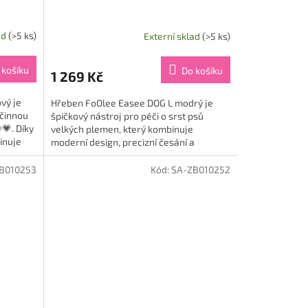
ad
(>5 ks)
Externí sklad
(>5 ks)
Průměrné
hodnocení
produktu
 košíku
Do košíku
1 269 Kč
je
5,0
vý je
Hřeben FoOlee Easee DOG L modrý je
z
účinnou
špičkový nástroj pro péči o srst psů
5
💗. Díky
velkých plemen, který kombinuje
hvězdiček.
inuje
moderní design, precizní česání a
šetrnost k pokožce i srsti 🐶💙. Vyvinut...
B010253
Kód:
SA-ZB010252