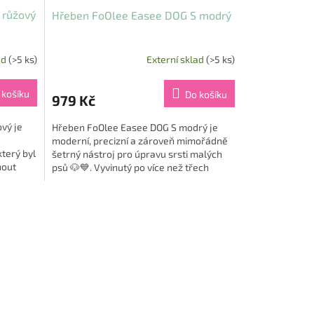
 růžový
Hřeben FoOlee Easee DOG S modrý
ad
(>5 ks)
Externí sklad
(>5 ks)
 košíku
Do košíku
979 Kč
vý je
Hřeben FoOlee Easee DOG S modrý je
moderní, precizní a zároveň mimořádně
který byl
šetrný nástroj pro úpravu srsti malých
nout
psů 🐶💙. Vyvinutý po více než třech
letech výzkumu, poskytuje...