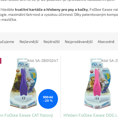
 hledáte
kvalitní kartáče a hřebeny pro psy a kočky
, FoOlee Easee nab
ogie, maximální šetrnost a vysokou účinnost. Díky patentovaným kompo
o mazlíčka.
učujeme
Nejlevnější
Nejdražší
Nejprodávanější
Abecedně
Kód:
SA-ZB010247
Kód:
SA-Z
999 Kč
–20 %
n FoOlee Easee CAT fialový
Hřeben FoOlee Easee DOG L