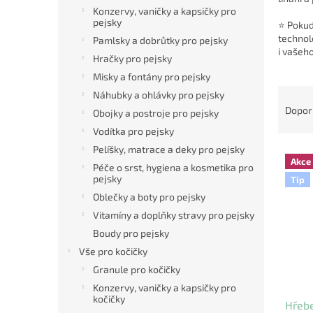
n
Konzervy, vaničky a kapsičky pro
e
pejsky
⭐ Pokud
l
technol
Pamlsky a dobrůtky pro pejsky
i vašeh
Hračky pro pejsky
Misky a fontány pro pejsky
Ř
Náhubky a ohlávky pro pejsky
a
Dopor
Obojky a postroje pro pejsky
z
Vodítka pro pejsky
e
Pelíšky, matrace a deky pro pejsky
V
n
Akce
ý
Péče o srst, hygiena a kosmetika pro
í
pejsky
Tip
p
p
Oblečky a boty pro pejsky
i
r
s
o
Vitamíny a doplňky stravy pro pejsky
p
d
Boudy pro pejsky
r
u
Vše pro kočičky
o
k
Granule pro kočičky
d
t
Konzervy, vaničky a kapsičky pro
u
ů
kočičky
Hřebe
k