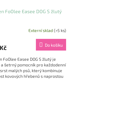
n FoOlee Easee DOG S žlutý
Externí sklad
(>5 ks)
Do košíku
 Kč
n FoOlee Easee DOG S žlutý je
 a šetrný pomocník pro každodenní
 srst malých psů, který kombinuje
ost kovových hřebenů s naprostou
tí a bezpečností...
O
v
l
á
d
a
c
í