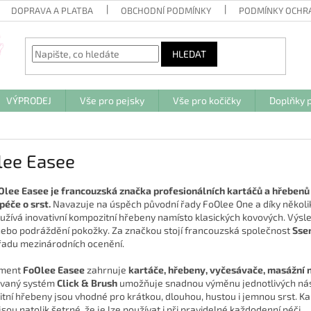
DOPRAVA A PLATBA
OBCHODNÍ PODMÍNKY
PODMÍNKY OCHR
HLEDAT
VÝPRODEJ
Vše pro pejsky
Vše pro kočičky
Doplňky p
lee Easee
Olee Easee je francouzská značka profesionálních kartáčů a hřebenů p
péče o srst.
Navazuje na úspěch původní řady FoOlee One a díky několi
yužívá inovativní kompozitní hřebeny namísto klasických kovových. Výsl
nebo podráždění pokožky. Za značkou stojí francouzská společnost
Sse
 řadu mezinárodních ocenění.
iment
FoOlee Easee
zahrnuje
kartáče, hřebeny, vyčesávače, masážní ná
ovaný systém
Click & Brush
umožňuje snadnou výměnu jednotlivých nást
tní hřebeny jsou vhodné pro krátkou, dlouhou, hustou i jemnou srst. K
 jsou natolik šetrné, že je lze používat i při pravidelné každodenní péči.