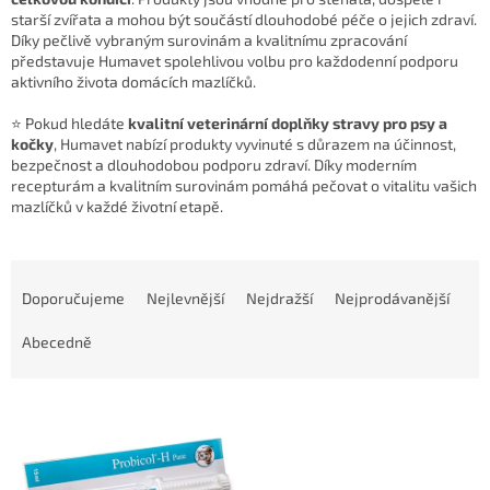
starší zvířata a mohou být součástí dlouhodobé péče o jejich zdraví.
Díky pečlivě vybraným surovinám a kvalitnímu zpracování
představuje Humavet spolehlivou volbu pro každodenní podporu
aktivního života domácích mazlíčků.
⭐ Pokud hledáte
kvalitní veterinární doplňky stravy pro psy a
kočky
, Humavet nabízí produkty vyvinuté s důrazem na účinnost,
bezpečnost a dlouhodobou podporu zdraví. Díky moderním
recepturám a kvalitním surovinám pomáhá pečovat o vitalitu vašich
mazlíčků v každé životní etapě.
Ř
a
Doporučujeme
Nejlevnější
Nejdražší
Nejprodávanější
z
e
Abecedně
n
í
V
p
ý
r
p
o
i
d