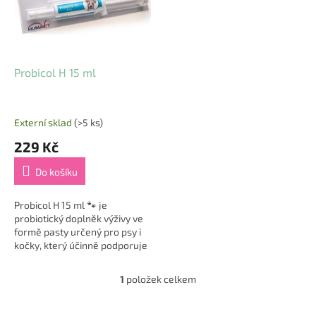
s
u
p
k
r
t
o
ů
d
Probicol H 15 ml
u
k
t
Externí sklad
(>5 ks)
ů
229 Kč
Do košíku
Probicol H 15 ml 🐾 je
probiotický doplněk výživy ve
formě pasty určený pro psy i
kočky, který účinně podporuje
trávení, imunitu a celkovou
regeneraci organismu. Tato
1
položek celkem
O
dietetická...
v
l
Z