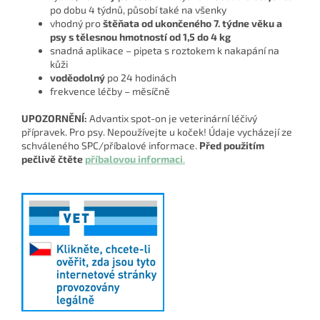
po dobu 4 týdnů, působí také na všenky
vhodný pro
štěňata od ukončeného 7. týdne věku a
psy s tělesnou hmotností od 1,5 do 4 kg
snadná aplikace – pipeta s roztokem k nakapání na
kůži
voděodolný
po 24 hodinách
frekvence léčby – měsíčně
UPOZORNĚNÍ:
Advantix spot-on je veterinární léčivý
přípravek. Pro psy. Nepoužívejte u koček! Údaje vycházejí ze
schváleného SPC/příbalové informace.
Před použitím
pečlivě čtěte
příbalovou informaci
.