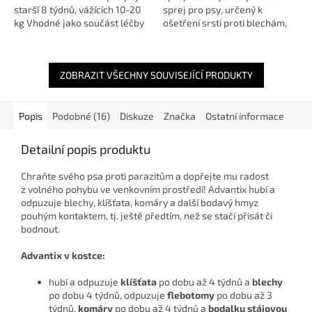
starší 8 týdnů, vážících 10-20
sprej pro psy, určený k
kg Vhodné jako součást léčby
ošetření srsti proti blechám,
alergie na bleší kousnutí (FAD)
klíšťatům, vším, všenkám a
Účinnost proti...
jejich vývojovým stádiím. 🐶🛡️
Díky...
ZOBRAZIT VŠECHNY SOUVISEJÍCÍ PRODUKTY
Popis
Podobné (16)
Diskuze
Značka
Ostatní informace
Detailní popis produktu
Chraňte svého psa proti parazitům a dopřejte mu radost
z volného pohybu ve venkovním prostředí! Advantix hubí a
odpuzuje blechy, klíšťata, komáry a další bodavý hmyz
pouhým kontaktem, tj. ještě předtím, než se stačí přisát či
bodnout.
Advantix v kostce:
hubí a odpuzuje
klíšťata
po dobu až 4 týdnů a
blechy
po dobu 4 týdnů, odpuzuje
flebotomy
po dobu až 3
týdnů,
komáry
po dobu až 4 týdnů a
bodalku stájovou