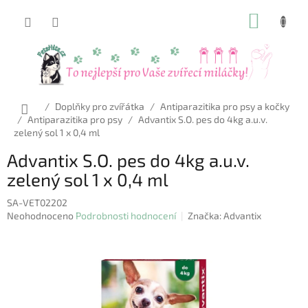
Přejít
NÁKUP
na
obsah
KOŠÍK
Domů
/
Doplňky pro zvířátka
/
Antiparazitika pro psy a kočky
/
Antiparazitika pro psy
/
Advantix S.O. pes do 4kg a.u.v.
zelený sol 1 x 0,4 ml
Advantix S.O. pes do 4kg a.u.v.
zelený sol 1 x 0,4 ml
SA-VET02202
Průměrné
Neohodnoceno
Podrobnosti hodnocení
Značka:
Advantix
hodnocení
produktu
je
0,0
z
5
hvězdiček.