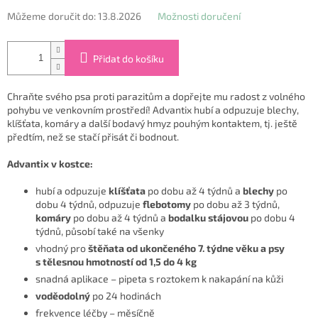
Můžeme doručit do:
13.8.2026
Možnosti doručení
Přidat do košíku
Chraňte svého psa proti parazitům a dopřejte mu radost z volného
pohybu ve venkovním prostředí! Advantix hubí a odpuzuje blechy,
klíšťata, komáry a další bodavý hmyz pouhým kontaktem, tj. ještě
předtím, než se stačí přisát či bodnout.
Advantix v kostce:
hubí a odpuzuje
klíšťata
po dobu až 4 týdnů a
blechy
po
dobu 4 týdnů, odpuzuje
flebotomy
po dobu až 3 týdnů,
komáry
po dobu až 4 týdnů a
bodalku stájovou
po dobu 4
týdnů, působí také na všenky
vhodný pro
štěňata od ukončeného 7. týdne věku a psy
s tělesnou hmotností od 1,5 do 4 kg
snadná aplikace – pipeta s roztokem k nakapání na kůži
voděodolný
po 24 hodinách
frekvence léčby – měsíčně