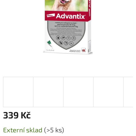
339 Kč
Měrná
Externí sklad
(>5 ks)
cena: