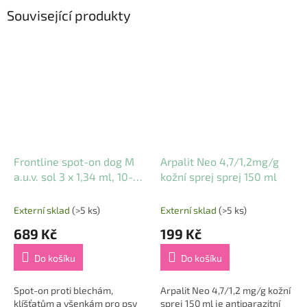
Související produkty
Frontline spot-on dog M
Arpalit Neo 4,7/1,2mg/g
a.u.v. sol 3 x 1,34 ml, 10-
kožní sprej sprej 150 ml
20kg
Externí sklad
(>5 ks)
Externí sklad
(>5 ks)
689 Kč
199 Kč
Do košíku
Do košíku
Spot-on proti blechám,
Arpalit Neo 4,7/1,2 mg/g kožní
klíšťatům a všenkám pro psy
sprej 150 ml je antiparazitní