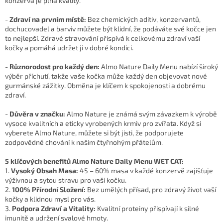
konzerva je plná kvality.
-
Zdraví na prvním místě:
Bez chemických aditiv, konzervantů,
dochucovadel a barviv můžete být klidní, že podáváte své kočce jen
to nejlepší. Zdravé stravování přispívá k celkovému zdraví vaší
kočky a pomáhá udržet ji v dobré kondici.
-
Různorodost pro každý den:
Almo Nature Daily Menu nabízí široký
výběr příchutí, takže vaše kočka může každý den objevovat nové
gurmánské zážitky. Obměna je klíčem k spokojenosti a dobrému
zdraví.
-
Důvěra v značku:
Almo Nature je známá svým závazkem k výrobě
vysoce kvalitních a eticky vyrobených krmiv pro zvířata. Když si
vyberete Almo Nature, můžete si být jisti, že podporujete
zodpovědné chování k našim čtyřnohým přátelům.
5 klíčových benefitů Almo Nature Daily Menu WET CAT:
1.
Vysoký Obsah Masa:
45 – 60% masa v každé konzervě zajišťuje
výživnou a sytou stravu pro vaši kočku.
2.
100% Přírodní Složení:
Bez umělých přísad, pro zdravý život vaší
kočky a klidnou mysl pro vás.
3.
Podpora Zdraví a Vitality:
Kvalitní proteiny přispívají k silné
imunitě a udržení svalové hmoty.