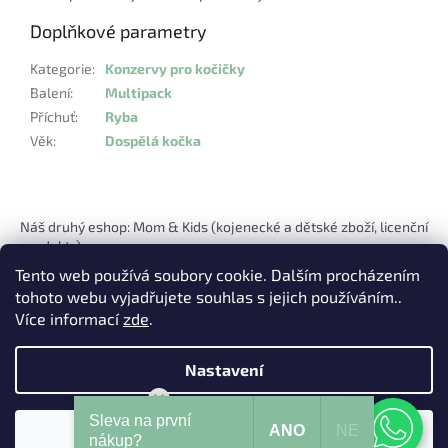
Doplňkové parametry
Kategorie
:
Konzervy pro kočičky
Balení
:
Multipack
Příchuť
:
Ryba
Věk
:
Dospělá kočka
Z
á
Náš druhý eshop: Mom & Kids (kojenecké a dětské zboží, licenční
p
produkty)
a
Tento web používá soubory cookie. Dalším procházením
t
tohoto webu vyjadřujete souhlas s jejich používáním..
í
Více informací
zde
.
Nastavení
Vytvořil Shoptet
Mohu Vám pomoci?
Sleva na první
ANO
NE
Souhlasím
Copyright 2026
Pets Hits
. Všechna práva vyhrazena.
nákup?