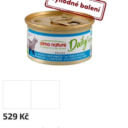
5
hvězdiček.
529 Kč
Měrná