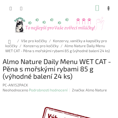
Přejít
NÁKUP
na
obsah
KOŠÍK
Domů
/
Vše pro kočičky
/
Konzervy, vaničky a kapsičky pro
kočičky
/
Konzervy pro kočičky
/
Almo Nature Daily Menu
WET CAT - Pěna s mořskými rybami 85 g (výhodné balení 24 ks)
Almo Nature Daily Menu WET CAT -
Pěna s mořskými rybami 85 g
(výhodné balení 24 ks)
PC-AN152PACK
Průměrné
Neohodnoceno
Podrobnosti hodnocení
Značka:
Almo Nature
hodnocení
produktu
je
0,0
z