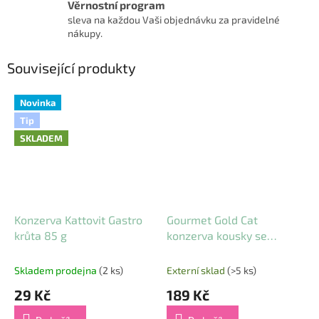
Věrnostní program
sleva na každou Vaši objednávku za pravidelné
nákupy.
Související produkty
Novinka
Tip
SKLADEM
Konzerva Kattovit Gastro
Gourmet Gold Cat
krůta 85 g
konzerva kousky se
zeleninou (Multipack 8 x
85 g)
Skladem prodejna
(2 ks)
Externí sklad
(>5 ks)
29 Kč
189 Kč