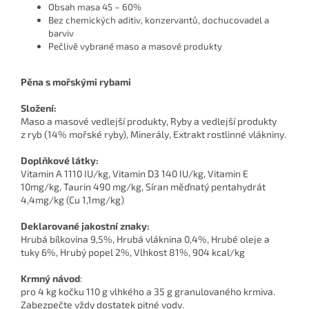
Obsah masa 45 – 60%
Bez chemických aditiv, konzervantů, dochucovadel a
barviv
Pečlivě vybrané maso a masové produkty
Pěna s mořskými rybami
Složení:
Maso a masové vedlejší produkty, Ryby a vedlejší produkty
z ryb (14% mořské ryby), Minerály, Extrakt rostlinné vlákniny.
Doplňkové látky:
Vitamin A 1110 IU/kg, Vitamin D3 140 IU/kg, Vitamin E
10mg/kg, Taurin 490 mg/kg, Síran měďnatý pentahydrát
4,4mg/kg (Cu 1,1mg/kg)
Deklarované jakostní znaky:
Hrubá bílkovina 9,5%, Hrubá vláknina 0,4%, Hrubé oleje a
tuky 6%, Hrubý popel 2%, Vlhkost 81%, 904 kcal/kg
Krmný návod
:
pro 4 kg kočku 110 g vlhkého a 35 g granulovaného krmiva.
Zabezpečte vždy dostatek pitné vody.