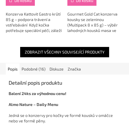
Do košíku
Do košíku
Konzerva Kattovit Gastro krůtí
Gourmet Gold Cat konzerva
85 g – podpora trávení a
kousky se zeleninou
vstřebávání Když kočka
(Multipack 8 x 85 g) – výběr
potřebuje speciální péči, záleží
lahodných kousků masa ve
na každém soustu. Kattovit
vlastní šťávě obohacených o
Gastro s krůtím je kompletní...
zeleninu, která dodává krmivu
nejen skvělou chuť,...
ZOBRAZIT VŠECHNY SOUVISEJÍCÍ PRODUKTY
Popis
Podobné (16)
Diskuze
Značka
Detailní popis produktu
Balení 24ks za výhodnou cenu!
Almo Nature – Daily Menu
Jedná se o konzervy pro kočky ve formě kousků v omáčce
nebo ve formě pěny.