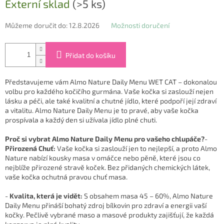
Externí sklad
(>5 ks)
cena:
Můžeme doručit do:
12.8.2026
Možnosti doručení
Přidat do košíku
Představujeme vám Almo Nature Daily Menu WET CAT – dokonalou
volbu pro každého kočičího gurmána. Vaše kočka si zaslouží nejen
lásku a péči, ale také kvalitní a chutné jídlo, které podpoří její zdraví
a vitalitu. Almo Nature Daily Menu je to pravé, aby vaše kočka
prospívala a každý den si užívala jídlo plné chuti.
Proč si vybrat Almo Nature Daily Menu pro vašeho chlupáče?
-
Přirozená Chuť:
Vaše kočka si zaslouží jen to nejlepší, a proto Almo
Nature nabízí kousky masa v omáčce nebo pěně, které jsou co
nejblíže přirozené stravě koček. Bez přidaných chemických látek,
vaše kočka ochutná pravou chuť masa.
-
Kvalita, která je vidět:
S obsahem masa 45 – 60%, Almo Nature
Daily Menu přináší bohatý zdroj bílkovin pro zdraví a energii vaší
kočky. Pečlivě vybrané maso a masové produkty zajišťují, že každá