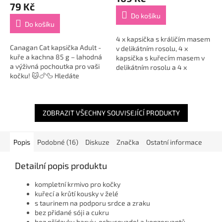
produktu
79 Kč
je
Do košíku
5,0
Do košíku
z
5
4 x kapsička s králičím masem
Canagan Cat kapsička Adult -
hvězdiček.
v delikátním rosolu, 4 x
kuře a kachna 85 g – lahodná
kapsička s kuřecím masem v
a výživná pochoutka pro vaši
delikátním rosolu a 4 x
kočku! 🐱🍗🦆 Hledáte
kapsička s masem z tuňáka v
prémiové mokré krmivo bez
delikátním rosolu.
obilovin, které nabídne vaší
kočce nejvyšší...
ZOBRAZIT VŠECHNY SOUVISEJÍCÍ PRODUKTY
Popis
Podobné (16)
Diskuze
Značka
Ostatní informace
Detailní popis produktu
kompletní krmivo pro kočky
kuřecí a krůtí kousky v želé
s taurinem na podporu srdce a zraku
bez přidané sóji a cukru
bez přídavku barviv, ochucovadel a konzervantů