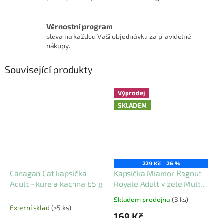
Věrnostní program
sleva na každou Vaši objednávku za pravidelné
nákupy.
Související produkty
Výprodej
SKLADEM
229 Kč
–26 %
Canagan Cat kapsička
Kapsička Miamor Ragout
Adult - kuře a kachna 85 g
Royale Adult v želé Multi
4x3x100g
Skladem prodejna
(3 ks)
Průměrné
Externí sklad
(>5 ks)
hodnocení
169 Kč