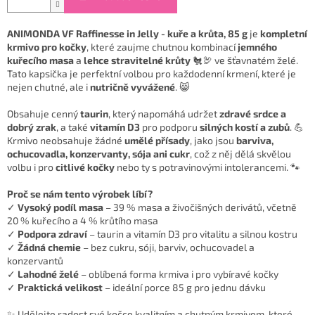
ANIMONDA VF Raffinesse in Jelly - kuře a krůta, 85 g
je
kompletní
krmivo pro kočky
, které zaujme chutnou kombinací
jemného
kuřecího masa
a
lehce stravitelné krůty
🐔🦃 ve šťavnatém želé.
Tato kapsička je perfektní volbou pro každodenní krmení, které je
nejen chutné, ale i
nutričně vyvážené
. 😸
Obsahuje cenný
taurin
, který napomáhá udržet
zdravé srdce a
dobrý zrak
, a také
vitamín D3
pro podporu
silných kostí a zubů
. 💪
Krmivo neobsahuje žádné
umělé přísady
, jako jsou
barviva,
ochucovadla, konzervanty, sója ani cukr
, což z něj dělá skvělou
volbu i pro
citlivé kočky
nebo ty s potravinovými intolerancemi. 🐾
Proč se nám tento výrobek líbí?
✓
Vysoký podíl masa
– 39 % masa a živočišných derivátů, včetně
20 % kuřecího a 4 % krůtího masa
✓
Podpora zdraví
– taurin a vitamín D3 pro vitalitu a silnou kostru
✓
Žádná chemie
– bez cukru, sóji, barviv, ochucovadel a
konzervantů
✓
Lahodné želé
– oblíbená forma krmiva i pro vybíravé kočky
✓
Praktická velikost
– ideální porce 85 g pro jednu dávku
✨ Udělejte radost své kočce kvalitním a chutným krmivem, které