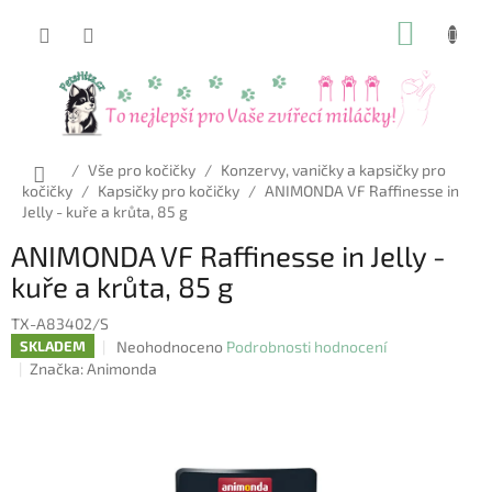
Přejít
NÁKUP
na
obsah
KOŠÍK
Domů
/
Vše pro kočičky
/
Konzervy, vaničky a kapsičky pro
kočičky
/
Kapsičky pro kočičky
/
ANIMONDA VF Raffinesse in
Jelly - kuře a krůta, 85 g
ANIMONDA VF Raffinesse in Jelly -
kuře a krůta, 85 g
TX-A83402/S
Průměrné
Neohodnoceno
Podrobnosti hodnocení
SKLADEM
hodnocení
Značka:
Animonda
produktu
je
0,0
z
5
hvězdiček.