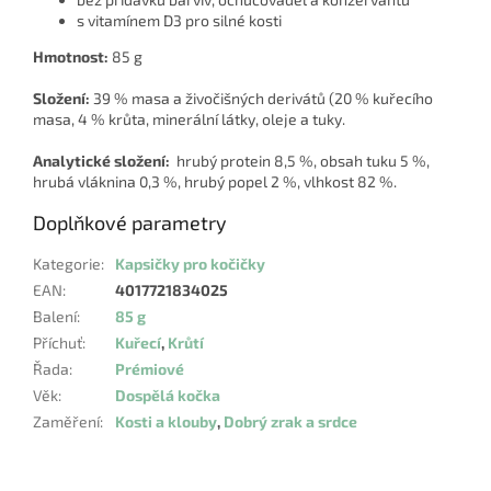
s vitamínem D3 pro silné kosti
Hmotnost:
85 g
Složení:
39 % masa a živočišných derivátů (20 % kuřecího
masa, 4 % krůta, minerální látky, oleje a tuky.
Analytické složení:
hrubý protein 8,5 %, obsah tuku 5 %,
hrubá vláknina 0,3 %, hrubý popel 2 %, vlhkost 82 %.
Doplňkové parametry
Kategorie
:
Kapsičky pro kočičky
EAN
:
4017721834025
Balení
:
85 g
Příchuť
:
Kuřecí
,
Krůtí
Řada
:
Prémiové
Věk
:
Dospělá kočka
Zaměření
:
Kosti a klouby
,
Dobrý zrak a srdce
Z