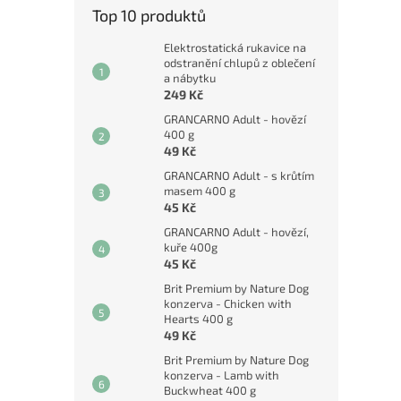
Top 10 produktů
Elektrostatická rukavice na
odstranění chlupů z oblečení
a nábytku
249 Kč
GRANCARNO Adult - hovězí
400 g
49 Kč
GRANCARNO Adult - s krůtím
masem 400 g
45 Kč
GRANCARNO Adult - hovězí,
kuře 400g
45 Kč
Brit Premium by Nature Dog
konzerva - Chicken with
Hearts 400 g
49 Kč
Brit Premium by Nature Dog
konzerva - Lamb with
Buckwheat 400 g