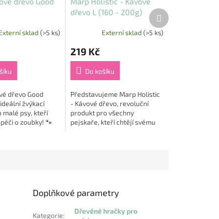
ové dřevo Good
Marp Holistic - Kávové
dřevo L (160 - 200g)
Další
produkt
Externí sklad
(>5 ks)
Externí sklad
(>5 ks)
219 Kč
šíku
Do košíku
vé dřevo Good
Představujeme Marp Holistic
ideální žvýkací
- Kávové dřevo, revoluční
 malé psy, kteří
produkt pro všechny
i péči o zoubky! 🐾
pejskaře, kteří chtějí svému
e odolné dřevo z
čtyřnohému příteli dopřát to
vníku přináší čistě
nejlepší. Toto 100% přírodní
kávové dřevo je...
Doplňkové parametry
Dřevěné hračky pro
Kategorie
: