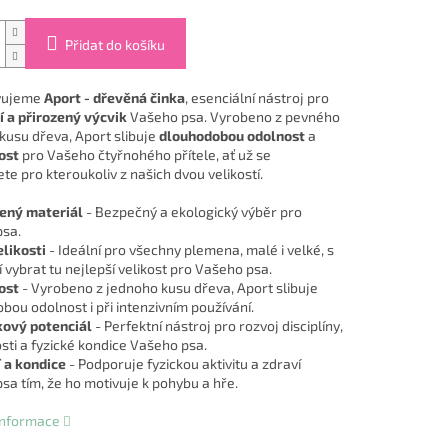
Přidat do košíku
vujeme
Aport - dřevěná činka
, esenciální nástroj pro
í a přirozený výcvik
Vašeho psa. Vyrobeno z pevného
kusu dřeva, Aport slibuje
dlouhodobou odolnost
a
ost
pro Vašeho čtyřnohého přítele, ať už se
e pro kteroukoliv z našich dvou velikostí.
ený materiál
- Bezpečný a ekologický výběr pro
sa.
likosti
- Ideální pro všechny plemena, malé i velké, s
 vybrat tu nejlepší velikost pro Vašeho psa.
ost
- Vyrobeno z jednoho kusu dřeva, Aport slibuje
bou odolnost i při intenzivním používání.
kový potenciál
- Perfektní nástroj pro rozvoj disciplíny,
sti a fyzické kondice Vašeho psa.
 a kondice
- Podporuje fyzickou aktivitu a zdraví
sa tím, že ho motivuje k pohybu a hře.
 informace