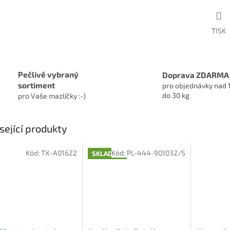
TISK
Pečlivě vybraný
Doprava ZDARMA
sortiment
pro objednávky nad 
do 30 kg
pro Vaše mazlíčky :-)
sející produkty
Kód:
TX-A01622
Kód:
PL-444-901032/S
SKLADEM