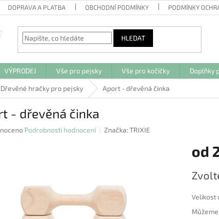
DOPRAVA A PLATBA
OBCHODNÍ PODMÍNKY
PODMÍNKY OCHR
HLEDAT
VÝPRODEJ
Vše pro pejsky
Vše pro kočičky
Doplňky p
Dřevěné hračky pro pejsky
Aport - dřevěná činka
t - dřevěná činka
né
noceno
Podrobnosti hodnocení
Značka:
TRIXIE
ení
od
2
u
Měrná
Zvolt
cena:
ek.
Velikost
Můžeme d