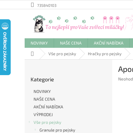
Přejít
735840103
na
obsah
NOVINKY
NAŠE CENA
AKČNÍ NABÍDKA
Domů
Vše pro pejsky
Hračky pro pejsky
P
Apor
o
Přeskočit
s
Kategorie
Průměr
Neohod
kategorie
t
hodnoc
r
produkt
NOVINKY
a
je
NAŠE CENA
n
0,0
AKČNÍ NABÍDKA
z
n
5
í
VÝPRODEJ
hvězdič
p
Vše pro pejsky
a
Granule pro pejsky