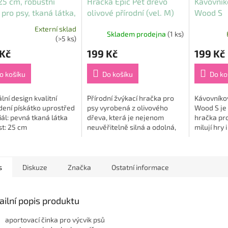
25 cm, robustní
Hračka Epic Pet dřevo
Kávovník
 pro psy, tkaná látka,
olivové přírodní (vel. M)
Wood S
á/písková, HipHop
Externí sklad
Skladem prodejna
(1 ks)
rné
(>5 ks)
cení
 Kč
199 Kč
199 Kč
ktu
o košíku
Do košíku
Do ko
ální design kvalitní
Přírodní žvýkací hračka pro
Kávovníko
ček.
dení pískátko uprostřed
psy vyrobená z olivového
Wood S je 
ál: pevná tkaná látka
dřeva, která je nejenom
hračka pro
st: 25 cm
neuvěřitelně silná a odolná,
milují hry 
ale také je ekologicky
Toto vysoc
udržitelná. Ale to není...
větve kávo
přírodní...
s
Diskuze
Značka
Ostatní informace
ailní popis produktu
aportovací činka pro výcvik psů