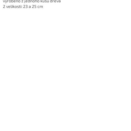
vyrobeno z jednoho kusu dřeva
2 velikosti: 23 a 25 cm