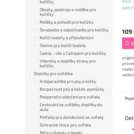
Kost 
kočičky
aport
Obojky, postroje a vodítka pro
hněd
kočičky
Dog
Průmě
Pelíšky a pohodlí pro kočičky
hodno
Škrabadla a odpočívadla pro kočičky
109
produ
Kočičí toalety a příslušenství
je
5,0
D
Steliva pro kočičí toalety
z
Catnip - vše s Catnipem pro kočičky
5
origin
hvězdi
Vitamíny a doplňky stravy pro
prove
kočičky
materi
Doplňky pro zvířátka
veliko
Antiparazitika pro psy a kočky
Bezpečnost psů a koček, pomůcky
Pooperační oblečení pro zvířata
Popi
Cestování se zvířátky, doplňky do
auta
Potřeby pro domácnost se zvířaty
Det
Ochranné límce pro zvířata
Péče o drápky a tlapky