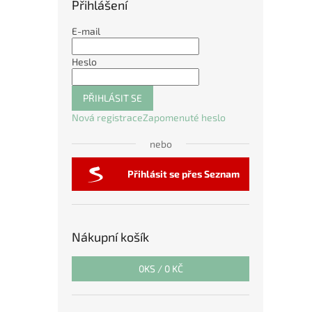
Přihlášení
E-mail
Heslo
PŘIHLÁSIT SE
Nová registrace
Zapomenuté heslo
nebo
Přihlásit se přes Seznam
Nákupní košík
0
KS /
0 KČ