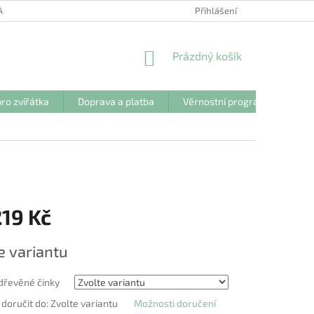
ANY OSOBNÍCH ÚDAJŮ
Přihlášení
NÁKUPNÍ
Prázdný košík
KOŠÍK
ro zvířátka
Doprava a platba
Věrnostní program
Kon
19 Kč
e variantu
 dřevěné činky
oručit do:
Zvolte variantu
Možnosti doručení