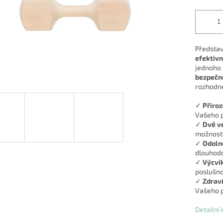
Předsta
efektivn
jednoho 
bezpečn
rozhodnet
✓
Přiroz
Vašeho p
✓
Dvě ve
možností
✓
Odoln
dlouhodo
✓
Výcvi
poslušno
✓
Zdraví
Vašeho p
Detailní