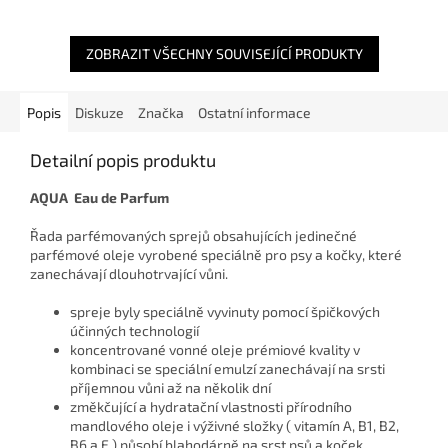
voňavého a svěžího po celé
o srst vašeho mazlíčka v
dny. Díky speciálně...
příjemný...
ZOBRAZIT VŠECHNY SOUVISEJÍCÍ PRODUKTY
Popis
Diskuze
Značka
Ostatní informace
Detailní popis produktu
AQUA Eau de Parfum
Řada parfémovaných sprejů obsahujících jedinečné
parfémové oleje vyrobené speciálně pro psy a kočky, které
zanechávají dlouhotrvající vůni.
spreje byly speciálně vyvinuty pomocí špičkových
účinných technologií
koncentrované vonné oleje prémiové kvality v
kombinaci se speciální emulzí zanechávají na srsti
příjemnou vůni až na několik dní
změkčující a hydratační vlastnosti přírodního
mandlového oleje i výživné složky ( vitamín A, B1, B2,
B6 a E ) působí blahodárně na srst psů a koček