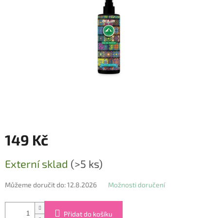
hvězdiček.
149 Kč
Měrná
Externí sklad
(>5 ks)
cena:
Můžeme doručit do:
12.8.2026
Možnosti doručení
Přidat do košíku