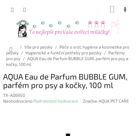
Přejít
NÁKUP
na
obsah
KOŠÍK
Domů
/
Vše pro pejsky
/
Péče o srst, hygiena a kosmetika pro
pejsky
/
Hygienické a funkční potřeby pro pejsky
/
Parfémy
pro psy
/
AQUA Eau de Parfum BUBBLE GUM, parfém pro psy a
kočky, 100 ml
AQUA Eau de Parfum BUBBLE GUM,
parfém pro psy a kočky, 100 ml
TX-A06950
Průměrné
Neohodnoceno
Podrobnosti hodnocení
Značka:
AQUA PET CARE
hodnocení
produktu
je
0,0
z
5