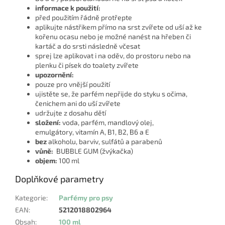
informace k použití:
před použitím řádně protřepte
aplikujte nástřikem přímo na srst zvířete od uší až ke
kořenu ocasu nebo je možné nanést na hřeben či
kartáč a do srsti následně včesat
sprej lze aplikovat i na oděv, do prostoru nebo na
plenku či písek do toalety zvířete
upozornění:
pouze pro vnější použití
ujistěte se, že parfém nepřijde do styku s očima,
čenichem ani do uší zvířete
udržujte z dosahu dětí
složení:
voda, parfém, mandlový olej,
emulgátory, vitamín A, B1, B2, B6 a E
bez
alkoholu, barviv, sulfátů a parabenů
vůně:
BUBBLE GUM (žvýkačka)
objem:
100 ml
Doplňkové parametry
Kategorie
:
Parfémy pro psy
EAN
:
5212018802964
Obsah
:
100 ml