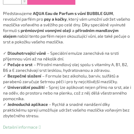
Představujeme
AQUA Eau de Parfum s vůní BUBBLE GUM
,
revoluční parfém pro
psy a kočky
, který vám umožní udržet vašeho
mazlíčka voňavého a svěžího po celé dny. Díky speciálně vyvinuté
formuli s
prémiovými vonnými oleji
a
přírodním mandlovým
olejem
nabízí tento parfém nejen okouzlující vůni, ale také pečuje o
srst a pokožku vašeho mazlíčka.
✓
Dlouhotrvající vůně
– Speciální emulze zanechává na srsti
příjemnou vůni až na několik dní.
✓
Pečuje o srst
– Přírodní mandlový olej spolu s vitamíny A, B1, B2,
B6 a E zanechávají srst lesklou, hydratovanou a zdravou.
✓
Bezpečné složení
– Formule bez alkoholu, barviv, sulfátů a
parabenů zaručuje šetrnou péči i pro ty nejcitlivější mazlíčky.
✓
Univerzální použití
– Sprej lze aplikovat nejen přímo na srst, ale i
na oděv, do prostoru nebo na plenku, což z něj dělá všestranného
pomocníka.
✓
Jednoduchá aplikace
– Rychlé a snadné nanášení díky
praktickému spreji umožňuje udržet vašeho mazlíčka voňavým bez
zbytečného stresu.
Detailní informace