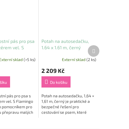
stní pás pro psa
Potah na autosedačku,
zérem vel. S
1.64 x 1.61 m, černý
Další
produkt
o
Externí sklad
(>5 ks)
Externí sklad
(2 ks)
2 209 Kč
šíku
Do košíku
tní pás pro psa s
Potah na autosedačku, 1,64 ×
em vel. S Flamingo
1,61 m, černý je praktické a
ím pomocníkem pro
bezpečné řešení pro
 přepravu malých
cestování se psem, které
🐕‍🦺🚗. Díky
ochrání vaše vozidlo a
né délce a
zároveň poskytne vašemu
nému amortizéru...
čtyřnohému společníkovi...