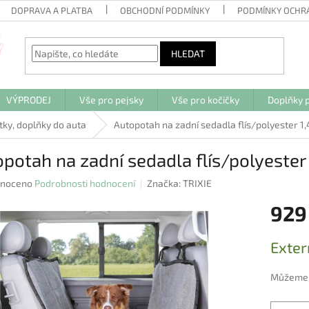
DOPRAVA A PLATBA
OBCHODNÍ PODMÍNKY
PODMÍNKY OCHR
HLEDAT
VÝPRODEJ
Vše pro pejsky
Vše pro kočičky
Doplňky p
tky, doplňky do auta
Autopotah na zadní sedadla flís/polyester 1,
potah na zadní sedadla flís/polyester 
né
noceno
Podrobnosti hodnocení
Značka:
TRIXIE
ení
929
u
Měrná
Exter
cena:
ek.
Můžeme d