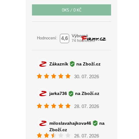
0
KS /
0 KČ