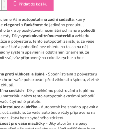
Přidat do košíku
vujeme Vám
autopotah na zadní sedadla
, který
je
eleganci
a
funkčnost
do jediného produktu,
ho tak, aby poskytoval maximální ochranu a
pohodlí
 cesty. Díky
vysokokvalitnímu materiálu
vzhledu
kůže a polyesteru, tento autopotah zajišťuje, že vaše
tane čisté a pohodlné bez ohledu na to, co na něj
Snadný systém upevnění a odstranění znamená, že
ít svůj vůz připravený na cokoliv, rychle a bez
a proti vlhkosti a špíně
- Spodní strana z polyesteru
 chrání vaše polstrování před vlhkostí a špínou, včetně
 chlupů.
í na cestách
- Díky měkkému polstrování a teplému
u materiálu nabízí tento autopotah extrémní pohodlí
 vaše čtyřnohé přátele.
 instalace a údržba
- Autopotah lze snadno upevnit a
, což zajišťuje, že vaše auto bude vždy připraveno na
rodružství bez zbytečného zdržení.
čnost pro vaše mazlíčky
- Díky otvorům na pásy
ezpečně připoutat vašeho psa, čímž zajišťujete jeho