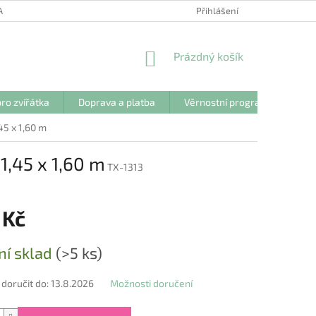
ANY OSOBNÍCH ÚDAJŮ
Přihlášení
NÁKUPNÍ
Prázdný košík
KOŠÍK
ro zvířátka
Doprava a platba
Věrnostní program
Kon
45 x 1,60 m
1,45 x 1,60 m
TX-1313
 Kč
ní sklad
(>5 ks)
oručit do:
13.8.2026
Možnosti doručení