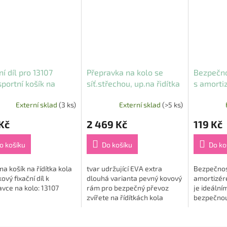
ní díl pro 13107
Přepravka na kolo se
Bezpečno
sportní košík na
síť.střechou, up.na řidítka
s amorti
a)
41x47x29 cm (max. 6kg)
Flaming
Externí sklad
(3 ks)
Externí sklad
(>5 ks)
Kč
2 469 Kč
119 Kč
o košíku
Do košíku
Do ko
na košík na řídítka kola
tvar udržující EVA extra
Bezpečnos
ový fixační díl k
dlouhá varianta pevný kovový
amortizér
vce na kolo: 13107
rám pro bezpečný převoz
je ideáln
zvířete na řídítkách kola
bezpečnou
možnost odejmutí z rámu díky
psů do 7 kg 
suchému zipu lze
nastavitel
použít jako...
integrova