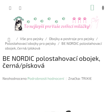
Přejít
NÁKUP
na
obsah
KOŠÍK
Domů
/
Vše pro pejsky
/
Obojky a postroje pro pejsky
/
Polostahovací obojky pro pejsky
/
BE NORDIC polostahovací
obojek, černá/písková
BE NORDIC polostahovací obojek,
černá/písková
Průměrné
Neohodnoceno
Podrobnosti hodnocení
Značka:
TRIXIE
hodnocení
produktu
je
0,0
z
5
hvězdiček.