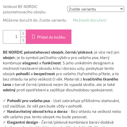
Velikost BE NORDIC
polostahovacího obojku
Můžeme doručit do:
Zvolte variantu
Možnosti doručení
Přidat do košíku
BE NORDIC polostahovací obojek, černá/písková
, je více než jen
oboje
k; je to symbol pečlivého výběru pro vašeho psa, který
kombinuje
eleganci
a
funkčnost
. S jeho unikátním designem a
možností nastavení obvodu krku i dorazu uzly, poskytuje tento
obojek
pohodlí
a
bezpečnost
pro vašeho čtyřnohého přítele, a to
bez ohledu na jeho velikost či věk. Materiál z
kvalitního tkaného
lana
v barvě černá/písková nejen že vypadá skvěle, ale je také
odolný
proti opotřebení a zajišťuje dlouhodobou spokojenost.
✓
Pohodlí pro vašeho psa
- Uzel zabraňuje přílišnému stahování,
což zajišťuje, že váš pes bude vždy v pohodě.
✓
Nastavitelný obvod krku a doraz
- Bez ohledu na velikost nebo
věk vašeho psa, tento obojek mu bude pasovat.
✓
Elegantní design
- Černá/písková kombinace barev dodává