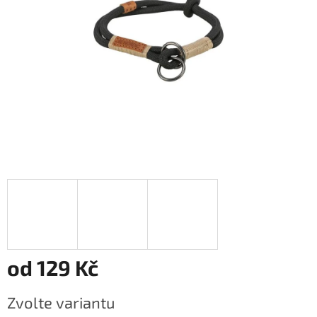
od
129 Kč
Měrná
Zvolte variantu
cena: