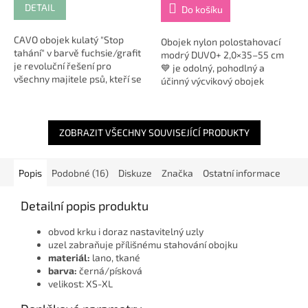
DETAIL
Do košíku
CAVO obojek kulatý "Stop
Obojek nylon polostahovací
tahání" v barvě fuchsie/grafit
modrý DUVO+ 2,0×35–55 cm
je revoluční řešení pro
💙 je odolný, pohodlný a
všechny majitele psů, kteří se
účinný výcvikový obojek
potýkají s výzvou tahání na
určený pro střední a velká
vodítku. Tento dokola tkaný
plemena psů, která mají
popruhový...
tendenci táhnout na...
ZOBRAZIT VŠECHNY SOUVISEJÍCÍ PRODUKTY
Popis
Podobné (16)
Diskuze
Značka
Ostatní informace
Detailní popis produktu
obvod krku i doraz nastavitelný uzly
uzel zabraňuje přílišnému stahování obojku
materiál:
lano, tkané
barva:
černá/písková
velikost: XS-XL