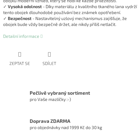
obojku moderní vzhled, který se hodí ke každé příležitosti.
✓
Vysoká odolnost
- Díky materiálu z kvalitního tkaného lana vydrží
tento obojek dlouhodobé používání bez známek opotřebení.
✓
Bezpečnost
- Nastavitelný uzlový mechanismus zajišťuje, že
obojek bude vždy bezpečně držet, ale nikdy příliš netlačit.
Detailní informace
ZEPTAT SE
SDÍLET
Pečlivě vybraný sortiment
pro Vaše mazlíčky :-)
Doprava ZDARMA
pro objednávky nad 1999 Kč do 30 kg