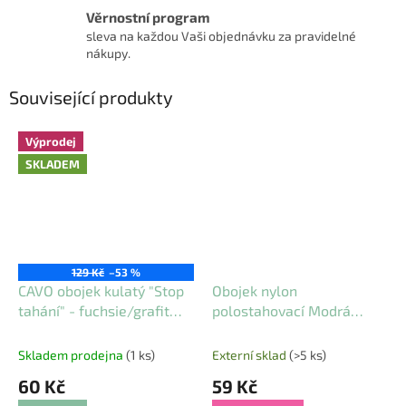
Věrnostní program
sleva na každou Vaši objednávku za pravidelné
nákupy.
Související produkty
Výprodej
SKLADEM
129 Kč
–53 %
CAVO obojek kulatý "Stop
Obojek nylon
tahání" - fuchsie/grafit
polostahovací Modrá
(vel. L: 47-55 cm/18 mm)
DUVO+ 2,0x35-55cm
Skladem prodejna
(1 ks)
Externí sklad
(>5 ks)
60 Kč
59 Kč