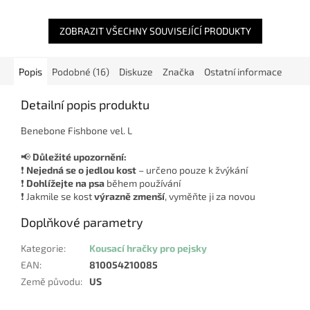
26 x 9 cm Hmotnost: 0,20 kg...
zábavu se svým páníčkem.
Tato...
ZOBRAZIT VŠECHNY SOUVISEJÍCÍ PRODUKTY
Popis
Podobné (16)
Diskuze
Značka
Ostatní informace
Detailní popis produktu
Benebone Fishbone vel. L
📢
Důležité upozornění:
❗
Nejedná se o jedlou kost
– určeno pouze k žvýkání
❗
Dohlížejte na psa
během používání
❗ Jakmile se kost
výrazně zmenší
, vyměňte ji za novou
Doplňkové parametry
Kategorie
:
Kousací hračky pro pejsky
EAN
:
810054210085
Země původu
:
US