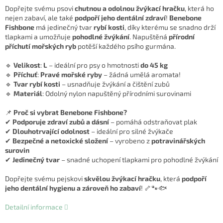
Dopřejte svému psovi
chutnou a odolnou žvýkací hračku
, která ho
nejen zabaví, ale také
podpoří jeho dentální zdraví
!
Benebone
Fishbone
má jedinečný tvar
rybí kosti
, díky kterému se snadno drží
tlapkami a umožňuje
pohodlné žvýkání
. Napuštěná
přírodní
příchutí mořských ryb
potěší každého psího gurmána.
🔹
Velikost
:
L
– ideální pro psy o hmotnosti
do 45 kg
🔹
Příchuť
:
Pravé mořské ryby
– žádná umělá aromata!
🔹
Tvar rybí kosti
– usnadňuje žvýkání a čištění zubů
🔹
Materiál
: Odolný nylon napuštěný přírodními surovinami
📌
Proč si vybrat Benebone Fishbone?
✔
Podporuje zdraví zubů a dásní
– pomáhá odstraňovat plak
✔
Dlouhotrvající odolnost
– ideální pro silné žvýkače
✔
Bezpečné a netoxické složení
– vyrobeno z
potravinářských
surovin
✔
Jedinečný tvar
– snadné uchopení tlapkami pro pohodlné žvýkání
Dopřejte svému pejskovi
skvělou žvýkací hračku
, která
podpoří
jeho dentální hygienu a zároveň ho zabaví
! 🦴🐾🐟
Detailní informace