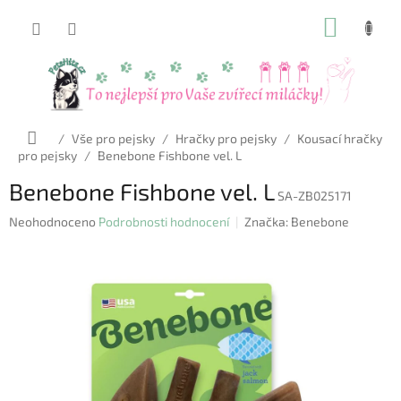
Přejít
NÁKUP
na
obsah
KOŠÍK
Domů
/
Vše pro pejsky
/
Hračky pro pejsky
/
Kousací hračky
pro pejsky
/
Benebone Fishbone vel. L
Benebone Fishbone vel. L
SA-ZB025171
Průměrné
Neohodnoceno
Podrobnosti hodnocení
Značka:
Benebone
hodnocení
produktu
je
0,0
z
5
hvězdiček.