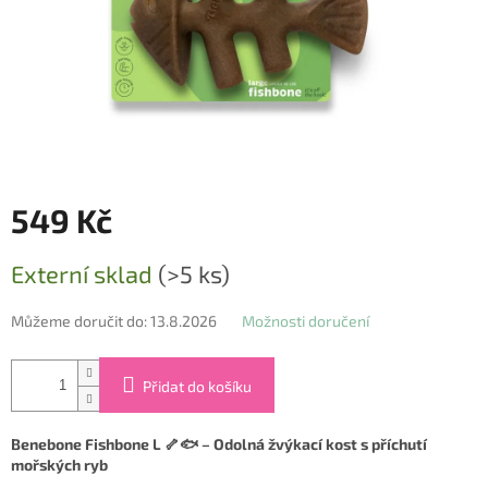
549 Kč
Měrná
Externí sklad
(>5 ks)
cena:
Můžeme doručit do:
13.8.2026
Možnosti doručení
Přidat do košíku
Benebone Fishbone L 🦴🐟 – Odolná žvýkací kost s příchutí
mořských ryb