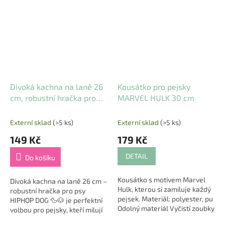
Divoká kachna na laně 26
Kousátko pro pejsky
cm, robustní hračka pro
MARVEL HULK 30 cm
psy, HIPHOP DOG
Externí sklad
(>5 ks)
Externí sklad
(>5 ks)
149 Kč
179 Kč
DETAIL
Do košíku
Kousátko s motivem Marvel
Divoká kachna na laně 26 cm –
Hulk, kterou si zamiluje každý
robustní hračka pro psy
pejsek. Materiál: polyester, pu
HIPHOP DOG 🦆🐶 je perfektní
Odolný materiál Vyčistí zoubky
volbou pro pejsky, kteří milují
a zabaví pejska Rozměry: 30 x
aktivní hru, přetahování a