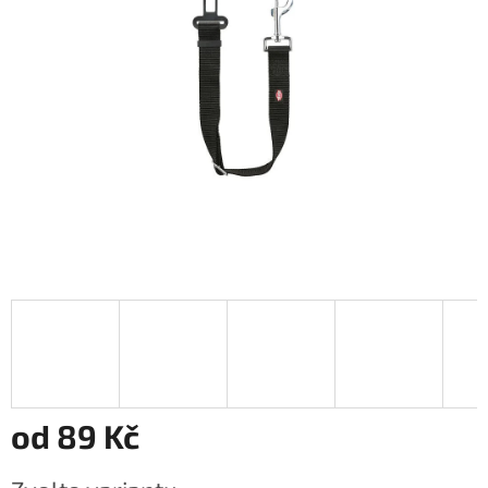
od
89 Kč
Měrná