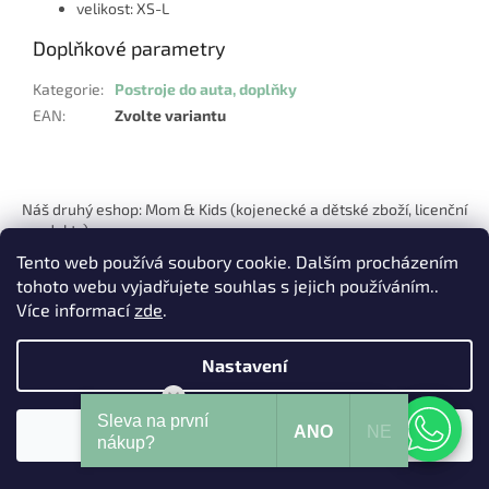
velikost: XS-L
Doplňkové parametry
Kategorie
:
Postroje do auta, doplňky
EAN
:
Zvolte variantu
Z
á
Náš druhý eshop: Mom & Kids (kojenecké a dětské zboží, licenční
p
produkty)
a
Tento web používá soubory cookie. Dalším procházením
t
tohoto webu vyjadřujete souhlas s jejich používáním..
í
Více informací
zde
.
Nastavení
Vytvořil Shoptet
Mohu Vám pomoci?
Sleva na první
ANO
NE
Souhlasím
Copyright 2026
Pets Hits
. Všechna práva vyhrazena.
nákup?