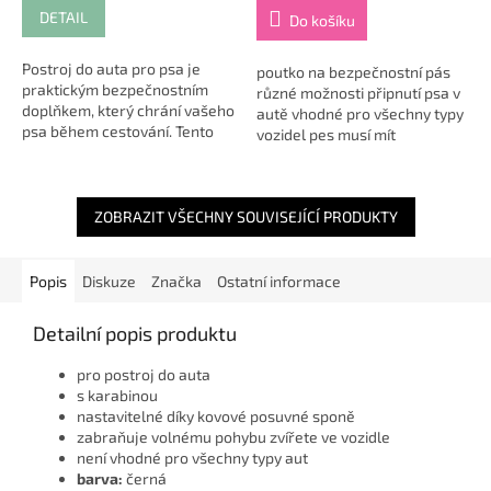
DETAIL
Do košíku
Postroj do auta pro psa je
poutko na bezpečnostní pás
praktickým bezpečnostním
různé možnosti připnutí psa v
doplňkem, který chrání vašeho
autě vhodné pro všechny typy
psa během cestování. Tento
vozidel pes musí mít
nylonový postroj je navržen
vždy postroj, za který připnete
tak, aby omezil volný pohyb
poutko materiál:
psa ve...
polyester/kov...
ZOBRAZIT VŠECHNY SOUVISEJÍCÍ PRODUKTY
Popis
Diskuze
Značka
Ostatní informace
Detailní popis produktu
pro postroj do auta
s karabinou
nastavitelné díky kovové posuvné sponě
zabraňuje volnému pohybu zvířete ve vozidle
není vhodné pro všechny typy aut
barva:
černá