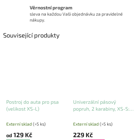
Věrnostní program
sleva na každou Vaši objednávku za pravidelné
nákupy.
Související produkty
Postroj do auta pro psa
Univerzální pásový
(velikost XS-L)
popruh, 2 karabiny, XS-S:
30 cm/ 25 mm
Externí sklad
(>5 ks)
Externí sklad
(>5 ks)
129 Kč
229 Kč
od