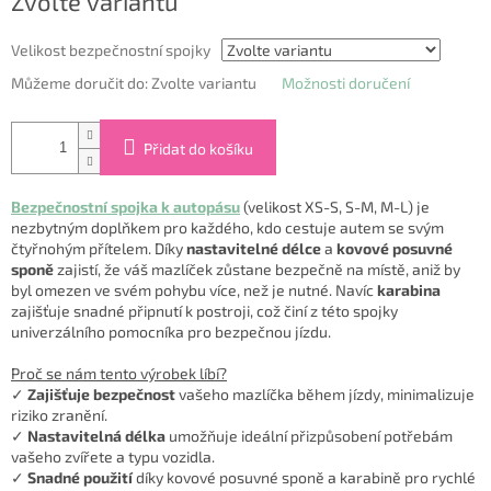
Zvolte variantu
cena:
Velikost bezpečnostní spojky
Můžeme doručit do:
Zvolte variantu
Možnosti doručení
Přidat do košíku
Bezpečnostní spojka k autopásu
(velikost XS-S, S-M, M-L) je
nezbytným doplňkem pro každého, kdo cestuje autem se svým
čtyřnohým přítelem. Díky
nastavitelné délce
a
kovové posuvné
sponě
zajistí, že váš mazlíček zůstane bezpečně na místě, aniž by
byl omezen ve svém pohybu více, než je nutné. Navíc
karabina
zajišťuje snadné připnutí k postroji, což činí z této spojky
univerzálního pomocníka pro bezpečnou jízdu.
Proč se nám tento výrobek líbí?
✓
Zajišťuje bezpečnost
vašeho mazlíčka během jízdy, minimalizuje
riziko zranění.
✓
Nastavitelná délka
umožňuje ideální přizpůsobení potřebám
vašeho zvířete a typu vozidla.
✓
Snadné použití
díky kovové posuvné sponě a karabině pro rychlé