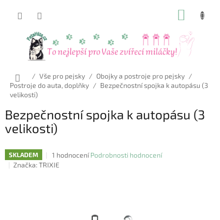
Přejít
NÁKUP
na
obsah
KOŠÍK
Domů
/
Vše pro pejsky
/
Obojky a postroje pro pejsky
/
Postroje do auta, doplňky
/
Bezpečnostní spojka k autopásu (3
velikosti)
Bezpečnostní spojka k autopásu (3
velikosti)
Průměrné
1 hodnocení
Podrobnosti hodnocení
SKLADEM
hodnocení
Značka:
TRIXIE
produktu
je
5,0
z
5
hvězdiček.