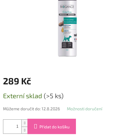
289 Kč
Měrná
Externí sklad
(>5 ks)
cena:
Můžeme doručit do:
12.8.2026
Možnosti doručení
Přidat do košíku