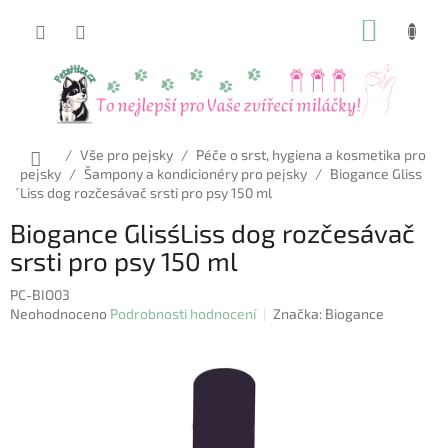
Přejít
NÁKUP
na
obsah
KOŠÍK
Domů
/
Vše pro pejsky
/
Péče o srst, hygiena a kosmetika pro
pejsky
/
Šampony a kondicionéry pro pejsky
/
Biogance Gliss
´Liss dog rozčesávač srsti pro psy 150 ml
Biogance Gliss´Liss dog rozčesávač
srsti pro psy 150 ml
PC-BIO03
Průměrné
Neohodnoceno
Podrobnosti hodnocení
Značka:
Biogance
hodnocení
produktu
je
0,0
z
5
hvězdiček.