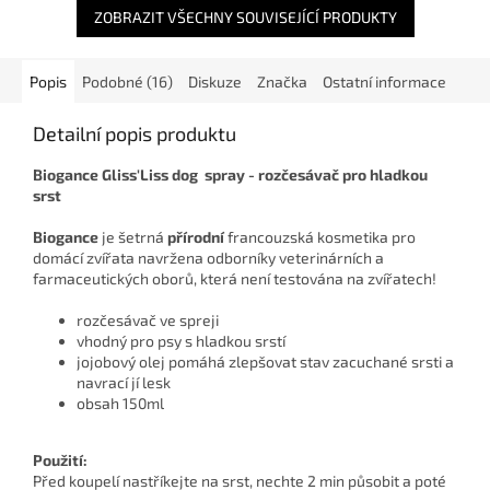
ZOBRAZIT VŠECHNY SOUVISEJÍCÍ PRODUKTY
Popis
Podobné (16)
Diskuze
Značka
Ostatní informace
Detailní popis produktu
Biogance Gliss'Liss dog spray - rozčesávač pro hladkou
srst
Biogance
je šetrná
přírodní
francouzská kosmetika pro
domácí zvířata navržena odborníky veterinárních a
farmaceutických oborů, která není testována na zvířatech!
rozčesávač ve spreji
vhodný pro psy s hladkou srstí
jojobový olej pomáhá zlepšovat stav zacuchané srsti a
navrací jí lesk
obsah 150ml
Použití:
Před koupelí nastříkejte na srst, nechte 2 min působit a poté