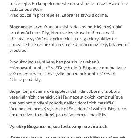
rozčesejte. Po koupeli naneste na srst během rozčesávání ze
vzdálenosti 30cm.
Před použitím protřepejte. Zabraňte styku s očima.
Biogance
je první francouzská řada kosmetických výrobků
pro domácí mazlíčky, která se inspirovala přímo z naší
přírody. Je vyráběna z přírodních a oraganicky aktivních
surovin, které respekutjí jak naše domácí mazlíčky, tak životní
prostředí.
Produkty jsou vyráběny bez použití *parabenů,
**fenoxyethanolu a živočišných olejů. Biogance optimalizuje
své receptury tak, aby vyvíjel pouze přírodní a zároveň
účinné produkty.
Biogance je dynamická společnost, kde odborníci z oborů
veterinárních, chemických i farmaceutických kombinují své
znalosti pro zvýšení pohody našich domácích mazlíčků.
Více než jen prostý výrobek péče o domácí zvířata, Biogance
chce nabízet to nejlepší pro naše domácí mazlíčky.
Výrobky Biogance nejsou testovány na zvířatech.
*Parabeny jsou skupinou chemických látek široce užívaných