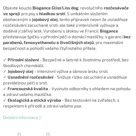
Objevte kouzlo
Biogance Gliss'Liss dog
, revolučního
rozčesávače
ve spreji
pro psy s
hladkou srstí
. S unikátním složením
obohaceným o
jojobový olej
, tento přípravek nejen že usnadňuje
rozčesávání zacuchané srsti, ale také ji intenzivně vyživuje a
dodává jí zářivý lesk. Vyrobený s láskou ve Francii,
Biogance
představuje špičku v přírodní péči o domácí mazlíčky, s garancí
bez
parabenů, fenoxyethanolu a živočišných olejů
, pro maximální
bezpečnost a pohodlí vašeho čtyřnohého přítele.
✓
Přírodní složení
- Bezpečné a šetrné k životnímu prostředí, bez
škodlivých chemikálií.
✓
Jojobový olej
- Intenzivní výživa a obnova lesku srsti.
✓
Usnadnění rozčesávání
- Snižuje riziko zacuchání a usnadňuje
pravidelnou péči o srst.
✓
Francouzská kvalita
- Vyvinuto odborníky s ohledem na pohodu
a zdraví vašeho mazlíčka.
✓
Ekologická a etická výroba
- Bez testování na zvířatech, s
respektem k přírodě a zdraví vašeho psa.
Detailní informace