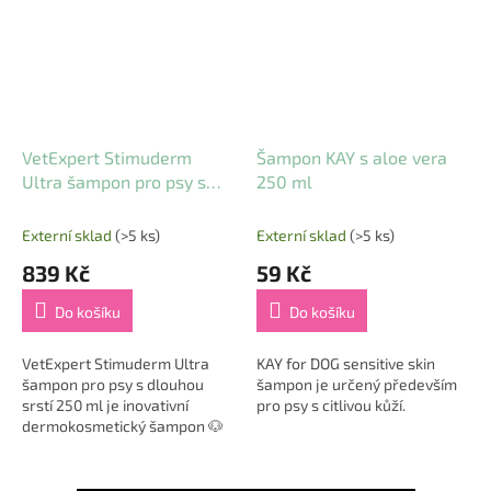
VetExpert Stimuderm
Šampon KAY s aloe vera
Ultra šampon pro psy s
250 ml
dlouhou srstí 250 ml
Externí sklad
(>5 ks)
Externí sklad
(>5 ks)
839 Kč
59 Kč
Do košíku
Do košíku
VetExpert Stimuderm Ultra
KAY for DOG sensitive skin
šampon pro psy s dlouhou
šampon je určený především
srstí 250 ml je inovativní
pro psy s citlivou kůží.
dermokosmetický šampon 🐶
✨ navržený pro dlouhosrsté
psy trpící nadměrným
vypadáváním srsti nebo...