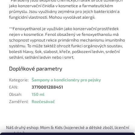
jako konzervační činidla v kosmetice a farmateutickém
průmyslu. Jsou využívány zejména pro jejich baktericidní a
fungicidní vlastnosti. Mohou vyvolávat alergii.
**Fenoxyethanol je využíván jako konzervační prostředek
nejen v kosmetice. Fenol obsažený ve fenoxyethanolu má
schopnost vypnout rekce primárního mechanismu imunitního
systému. To může taktéž ohrozit funkci orgánových soustav,
bolesti hlavy, šok, slabost, křeče, poškození ledvin, srdeční
selhání, selhání ledvin nebo i smrt.
Doplňkové parametry
Kategorie
:
Šampony a kondicionéry pro pejsky
EAN
:
3770001288451
Obsah
:
150 ml
Zaměření
:
Rozčesávač
Z
á
Náš druhý eshop: Mom & Kids (kojenecké a dětské zboží, licenční
p
produkty)