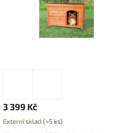
3 399 Kč
Měrná
Externí sklad
(>5 ks)
cena: