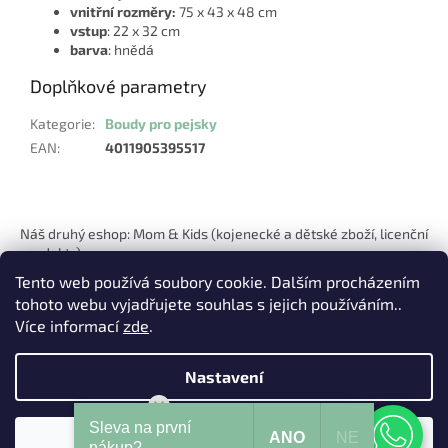
vnitřní rozměry:
75 x 43 x 48 cm
vstup
: 22 x 32 cm
barva
: hnědá
Doplňkové parametry
Kategorie
:
Boudy pro pejsky
EAN
:
4011905395517
Z
á
Náš druhý eshop: Mom & Kids (kojenecké a dětské zboží, licenční
p
produkty)
a
Tento web používá soubory cookie. Dalším procházením
t
tohoto webu vyjadřujete souhlas s jejich používáním..
í
Více informací
zde
.
Nastavení
Vytvořil Shoptet
Mohu Vám pomoci?
Sleva na první
ANO
NE
Souhlasím
Copyright 2026
Pets Hits
. Všechna práva vyhrazena.
nákup?