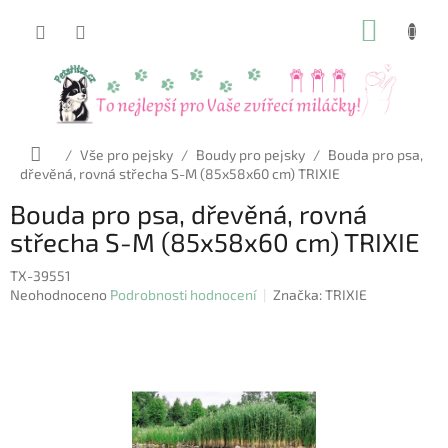
Přejít
NÁKUP
na
obsah
KOŠÍK
Domů
/
Vše pro pejsky
/
Boudy pro pejsky
/
Bouda pro psa,
dřevěná, rovná střecha S-M (85x58x60 cm) TRIXIE
Bouda pro psa, dřevěná, rovná
střecha S-M (85x58x60 cm) TRIXIE
TX-39551
Průměrné
Neohodnoceno
Podrobnosti hodnocení
Značka:
TRIXIE
hodnocení
produktu
je
0,0
z
5
hvězdiček.