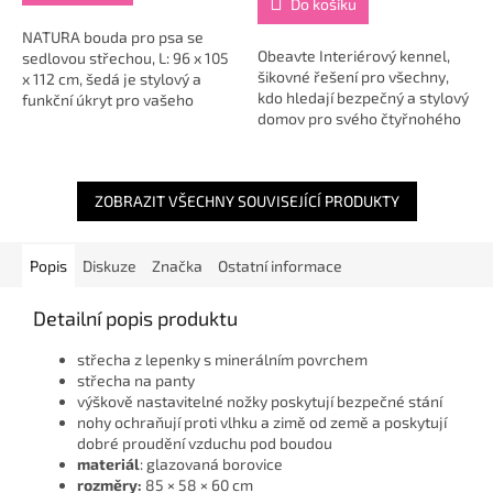
Do košíku
z
5
NATURA bouda pro psa se
Obeavte Interiérový kennel,
hvězdiček.
sedlovou střechou, L: 96 x 105
šikovné řešení pro všechny,
x 112 cm, šedá je stylový a
kdo hledají bezpečný a stylový
funkční úkryt pro vašeho
domov pro svého čtyřnohého
čtyřnohého kamaráda 🐶🏡.
přítele. Vytvořený z pevné
Tato prostorná dřevěná bouda
kovové konstrukce, která je
nabízí pohodlí a...
pečlivě...
ZOBRAZIT VŠECHNY SOUVISEJÍCÍ PRODUKTY
Popis
Diskuze
Značka
Ostatní informace
Detailní popis produktu
střecha z lepenky s minerálním povrchem
střecha na panty
výškově nastavitelné nožky poskytují bezpečné stání
nohy ochraňují proti vlhku a zimě od země a poskytují
dobré proudění vzduchu pod boudou
materiál
: glazovaná borovice
rozměry:
85 × 58 × 60 cm