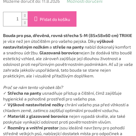
Můžeme doručit do:
11.8.2026
Možnosti doručení
Přidat do košíku
Bouda pro psa, dřevěná, rovná střecha S-M (85x58x60 cm) TRIXIE
je více než jen útočištěm pro vašeho pejska. Díky
výškově
nastavitelným nožkám
a
střeše na panty
nabízí dokonalý komfort
a snadnou údržbu.
Glazovaná borovice
nejen že dodává této boudě
estetický vzhled, ale zároveň zajišťuje její dlouhou životnost a
odolnost proti nepříznivým povětrnostním podmínkám. Ať už je vaše
zahrada jakkoliv uspořádaná, tato bouda se stane nejen
praktickým, ale i vizuálně přitažlivým doplňkem.
Proč se nám tento výrobek líbí?
✓
Střecha na panty
usnadňuje přístup a čištění, čímž zajišťuje
hygienické a pohodlné prostředí pro vašeho psa.
✓
Výškově nastavitelné nožky
chrání vašeho psa před vlhkostí a
chladem země, zatímco zajišťují optimální proudění vzduchu.
✓
Materiál z glazované borovice
nejen vypadá skvěle, ale také
poskytuje vynikající odolnost proti povětrnostním vlivům.
✓
Rozměry a vnitřní prostor
jsou ideálně navrženy pro pohodlí
středně velkých psů, nabízející dostatek místa pro odpočinek a