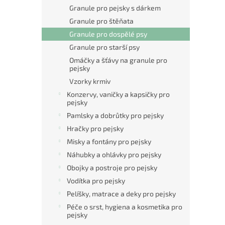
n
Granule pro pejsky s dárkem
e
Granule pro štěňata
l
Granule pro dospělé psy
Granule pro starší psy
Omáčky a šťávy na granule pro
pejsky
Vzorky krmiv
Konzervy, vaničky a kapsičky pro
pejsky
Pamlsky a dobrůtky pro pejsky
Hračky pro pejsky
Misky a fontány pro pejsky
Náhubky a ohlávky pro pejsky
Obojky a postroje pro pejsky
Vodítka pro pejsky
Pelíšky, matrace a deky pro pejsky
Péče o srst, hygiena a kosmetika pro
pejsky