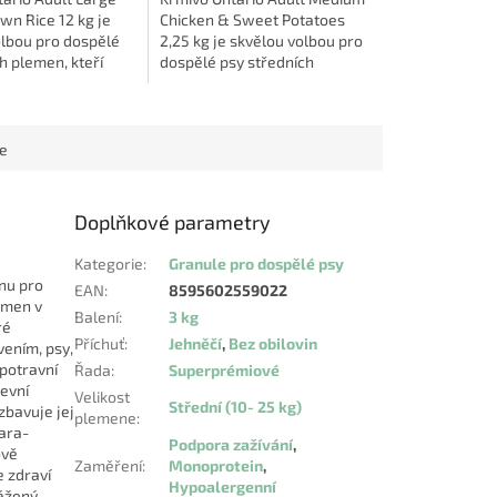
wn Rice 12 kg je
Chicken & Sweet Potatoes
olbou pro dospělé
2,25 kg je skvělou volbou pro
h plemen, kteří
dospělé psy středních
lehce stravitelnou,
plemen, kteří potřebují
kvalitní
kvalitní, lehce stravitelnou a
...
výživnou...
ce
Doplňkové parametry
Kategorie
:
Granule pro dospělé psy
nu pro
EAN
:
8595602559022
emen v
Balení
:
3 kg
ré
Příchuť
:
Jehněčí
,
Bez obilovin
vením, psy,
 potravní
Řada
:
Superprémiové
evní
Velikost
Střední (10- 25 kg)
zbavuje jej
plemene
:
para-
Podpora zažívání
,
ově
Zaměření
:
Monoprotein
,
e zdraví
Hypoalergenní
vážený