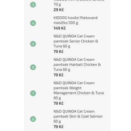
70 g
29 Kč
KIDDOG hovězí filetované
masíčko 500 g
149 Kč
N&D QUINOA Cat Cream
pamlsek Senior Chicken &
Tuna 60 g
79 Kč
N&D QUINOA Cat Cream
pamlsek Hairball Chicken &
Tuna 60 g
79 Kč
N&D QUINOA Cat Cream
pamlsek Weight
Management Chicken & Tuna
60 g
79 Kč
N&D QUINOA Cat Cream
pamlsek Skin & Coat Salmon
60 g
79 Kč