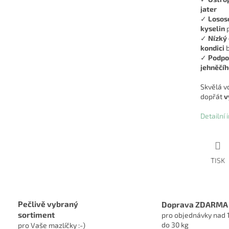
jater
✓
Lososo
kyselin
p
✓
Nízký
kondici
b
✓
Podpor
jehněčí
Skvělá v
dopřát
v
Detailní
TISK
Pečlivě vybraný
Doprava ZDARMA
sortiment
pro objednávky nad 
do 30 kg
pro Vaše mazlíčky :-)