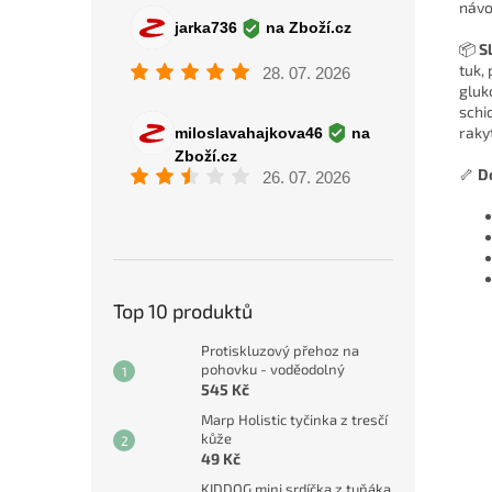
návo
📦
S
tuk,
gluk
schi
raky
🦴
D
Top 10 produktů
Protiskluzový přehoz na
pohovku - voděodolný
545 Kč
Marp Holistic tyčinka z tresčí
kůže
49 Kč
KIDDOG mini srdíčka z tuňáka