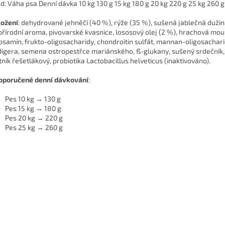
d: Váha psa Denní dávka 10 kg 130 g 15 kg 180 g 20 kg 220 g 25 kg 260 g
ložení
: dehydrované jehněčí (40 %), rýže (35 %), sušená jablečná dužin
 přírodní aroma, pivovarské kvasnice, lososový olej (2 %), hrachová mou
osamin, frukto-oligosacharidy, chondroitin sulfát, mannan-oligosachari
digera, semena ostropestřce mariánského, ß-glukany, sušený srdečník
tník řešetlákový, probiotika Lactobacillus helveticus (inaktivováno).
oporučené denní dávkování
:
Pes 10 kg → 130 g
Pes 15 kg → 180 g
Pes 20 kg → 220 g
Pes 25 kg → 260 g