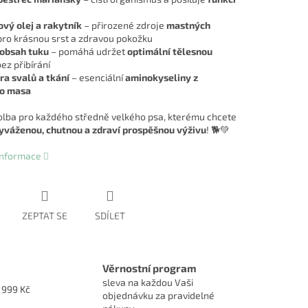
vý olej a rakytník
– přirozené zdroje
mastných
ro krásnou srst a zdravou pokožku
 obsah tuku
– pomáhá udržet
optimální tělesnou
ez přibírání
a svalů a tkání
– esenciální
aminokyseliny z
ho masa
olba pro každého středně velkého psa, kterému chcete
yváženou, chutnou a zdraví prospěšnou výživu
! 🐕💚
 informace
ZEPTAT SE
SDÍLET
Věrnostní program
sleva na každou Vaši
1999 Kč
objednávku za pravidelné