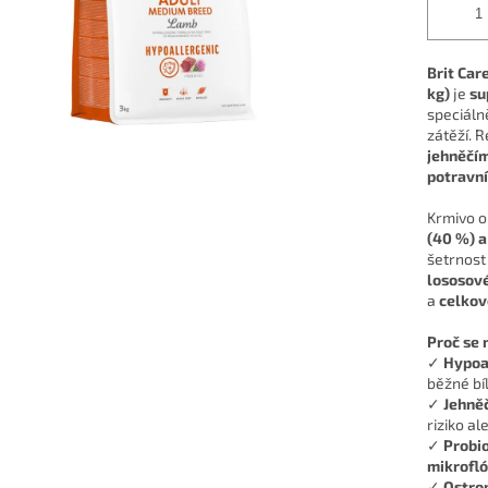
Brit Car
kg)
je
su
speciáln
zátěží. 
jehněčí
potravní
Krmivo 
(40 %) a
šetrnost
lososové
a
celkov
Proč se 
✓
Hypoa
běžné bí
✓
Jehněč
riziko al
✓
Probio
mikrofló
✓
Ostro