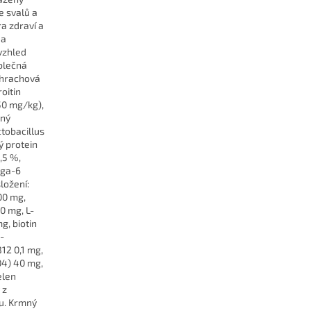
e svalů a
ra zdraví a
 a
vzhled
ablečná
, hrachová
oitin
50 mg/kg),
ený
ctobacillus
ý protein
,5 %,
ega-6
ložení:
00 mg,
0 mg, L-
g, biotin
-
12 0,1 mg,
04) 40 mg,
elen
 z
nu. Krmný