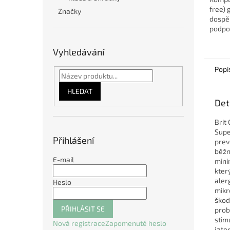
free) 
Značky
dospě
podpo
ústroj
preve
Vyhledávání
kamenů
Popi
HLEDAT
Det
Brit
Supe
Přihlášení
prev
běžn
E-mail
mini
kter
aler
Heslo
mikr
škod
PŘIHLÁSIT SE
prob
stim
Nová registrace
Zapomenuté heslo
jate