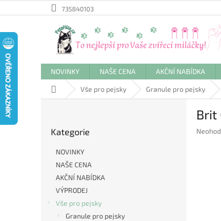
Přejít
735840103
na
obsah
NOVINKY
NAŠE CENA
AKČNÍ NABÍDKA
Domů
Vše pro pejsky
Granule pro pejsky
P
Brit
o
Přeskočit
s
Kategorie
Průměr
Neohod
kategorie
t
hodnoc
r
produkt
NOVINKY
a
je
NAŠE CENA
n
0,0
AKČNÍ NABÍDKA
z
n
5
í
VÝPRODEJ
hvězdič
p
Vše pro pejsky
a
Granule pro pejsky