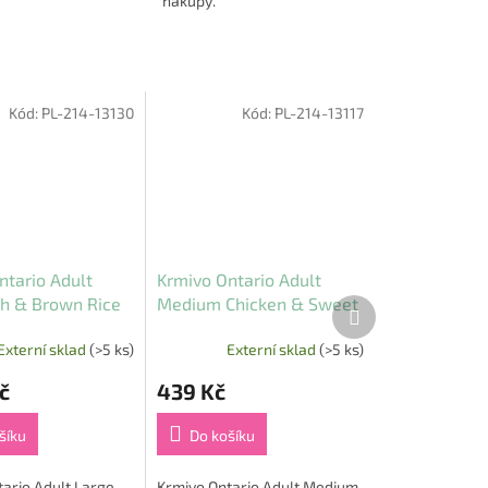
nákupy.
Kód:
PL-214-13130
Kód:
PL-214-13117
ntario Adult
Krmivo Ontario Adult
sh & Brown Rice
Medium Chicken & Sweet
Další
produkt
Potatoes 2,25 kg
Externí sklad
(>5 ks)
Externí sklad
(>5 ks)
č
439 Kč
šíku
Do košíku
ario Adult Large
Krmivo Ontario Adult Medium