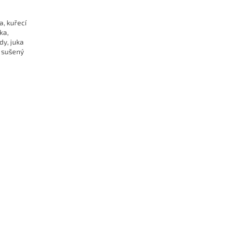
a, kuřecí
ka,
dy, juka
, sušený