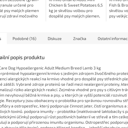
granule určené pro
Chicken & Sweet Potatoes 6,5
Fish & Bro
lé psy malých plemen
kg je skvělou volbou pro
skvělou v
rují zdraví močového
dospělé psy malých plemen,
psy velkýc
í a napomáhají při
kteří potřebují kvalitní,
potřebují 
nci tvorby močových
výživnou a snadno
výživnou a 
. Hlavním zdrojem...
stravitelnou stravu...
každodenní
s
Podobné (16)
Diskuze
Značka
Ostatní informa
ailní popis produktu
 Care Dog Hypoallergenic Adult Medium Breed Lamb 3 kg
rprémiové hypoalergenní krmivo s jediným zdrojem živočišného protei
enci alergických reakcí na krmivo vhodné pro dospělé psy středních pl
é zátěži. Vybrané zdroje proteinů se řadí mezi nealergení proteiny, kte
malizují riziko alergických reakcí. Zejména vhodné pro psy s citlivým trá
ým nevyhovují běžná krmiva a psy, u kterých je vyšší potenciál rozvinutí
gie. Receptury jsou obohaceny o probiotika pro správnou rovnováhu stř
oflóry a ostropestřec, který podporuje činnost jater, čistí organismus a 
livých toxinů. podpora imunity – probiotika (inaktivované laktobacily s 
iotickými účinky) podporují růst pozitivních bakterií ve střevě a tím celk
ulují a podporují přirozenou imunitu organismu. Ostropestřec podporuj
r a zbavuje tělo toxinů. podpora tělesné kondice – jehněčí obsahuje vy