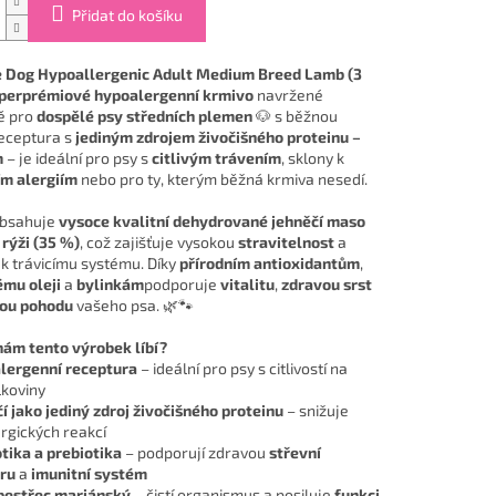
Přidat do košíku
e Dog Hypoallergenic Adult Medium Breed Lamb (3
perprémiové hypoalergenní krmivo
navržené
ě pro
dospělé psy středních plemen
🐶 s běžnou
Receptura s
jediným zdrojem živočišného proteinu –
m
– je ideální pro psy s
citlivým trávením
, sklony k
m alergiím
nebo pro ty, kterým běžná krmiva nesedí.
obsahuje
vysoce kvalitní dehydrované jehněčí maso
 rýži (35 %)
, což zajišťuje vysokou
stravitelnost
a
 k trávicímu systému. Díky
přírodním antioxidantům
,
mu oleji
a
bylinkám
podporuje
vitalitu
,
zdravou srst
ou pohodu
vašeho psa. 🌿🐾
nám tento výrobek líbí?
lergenní receptura
– ideální pro psy s citlivostí na
lkoviny
í jako jediný zdroj živočišného proteinu
– snižuje
ergických reakcí
tika a prebiotika
– podporují zdravou
střevní
ru
a
imunitní systém
pestřec mariánský
– čistí organismus a posiluje
funkci