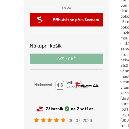
pomě
nebo
tkán
poko
Přihlásit se přes Seznam
přir
poko
duži
mouk
sulf
Nákupní košík
seme
srde
0
KS /
0 KČ
helv
26,0
vápn
mast
vita
vita
karn
(3a8
pant
jód 
orga
(3b8
rost