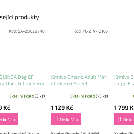
sející produkty
Kód:
SA-ZB028748
Kód:
PL-214-13105
QUINOA Dog GF
Krmivo Ontario Adult Mini
Krmivo O
ry, Duck & Cranberry
Chicken & Sweet
Large Fi
 Mini 5 kg
Potatoes 6,5 kg
12 kg
Externí sklad
(3 ks)
Externí sklad
(>5 ks)
9 Kč
1 129 Kč
1 799 K
o košíku
Do košíku
Do ko
tní bezobilné (grain-
Krmivo Ontario Adult Mini
Krmivo Ont