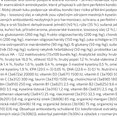
r esenciálních aminokyselin, které přispívají k udržení perfektní kondic
í. Nízký obsah tuku podporuje skvělou kondici bez rizika přibírání podpo
žky – lososový olej a rakytník jsou výtečným zdrojem mastných kyselin
ozených antioxidantů nezbytných pro harmonizaci, ochranu a perfektní 
žky a srsti Složení: dehydrované jehněčí (40 %), rýže (35 %), sušená j
na, kuřecí tuk, přírodní aroma, pivovarské kvasnice, lososový olej (2 %)
a, glukosamin (260 mg/kg), frukto-oligosacharidy (200 mg/kg), chondr
át (200 mg/kg), mannan-oligosacharidy (150 mg/kg), juka schidigera (1
na ostropestřce mariánského (90 mg/kg), ß-glukany (50 mg/kg), suš
čník (50 mg/kg), sušený rakytník řešetlákový (50 mg/kg), probiotika La
eticus HA – 122 inaktivováno (15x109 buněk/kg). Analytické složky: hrub
 %, hrubý tuk 16,0 %, vlhkost 10,0 %, hrubý popel 7,2 %, hrubá vláknina 2
ík 1,4 %, fosfor 1,0 %, sodík 0,4 %, omega-3 mastné kyseliny 0,5 %, om
né kyseliny 1,9 %, EPA (20:5 n-3) 0,05 %, DHA (22:6 n-3) 0,1 %. Nutriční s
mín A (3a672a) 20000 IU, vitamín D3 (3a671) 1500 IU, vitamín E (3a700) 5
mín C (3a312) 300 mg, taurin (3a370) 1500 mg, cholinchlorid (3a890) 180
itin (3a910) 250 mg, vitamín B1 (3a821) 2,5 mg, vitamín B2 (3a825i) 9,6 m
80) 3,5 mg, kyselina listová (3a316) 1,2 mg, vitamín B6 (3a831) 2,5 mg, D
othenan vápenatý (3a841) 25 mg, niacinamid (3a315) 32,5 mg, vitamín B
(3b201) 0,8 mg, organický zinek (3b606) 85 mg, organický mangan (3b5
nická měď (3b406) 18 mg, organické železo (3b106) 75 mg, organický s
10) 0,16 mg. Obsahuje antioxidanty schválené EU: tokoferolové extrakty
linných olejů (1b306(i)), askorbyl palmitát (1b304) a výtažek z rozmarý