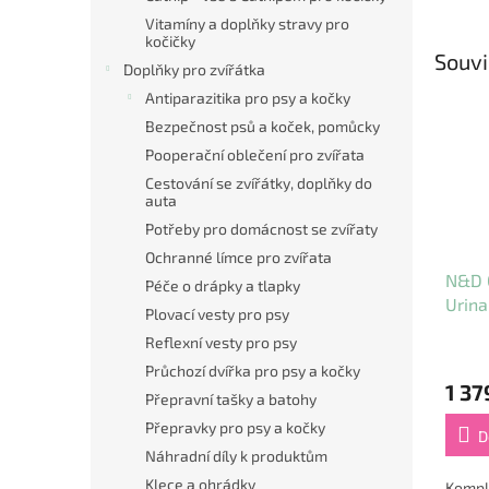
Vitamíny a doplňky stravy pro
kočičky
Souvi
Doplňky pro zvířátka
Antiparazitika pro psy a kočky
Bezpečnost psů a koček, pomůcky
Pooperační oblečení pro zvířata
Cestování se zvířátky, doplňky do
auta
Potřeby pro domácnost se zvířaty
Ochranné límce pro zvířata
N&D 
Péče o drápky a tlapky
Urina
Plovací vesty pro psy
Adult
Reflexní vesty pro psy
Průchozí dvířka pro psy a kočky
1 37
Přepravní tašky a batohy
Přepravky pro psy a kočky
D
Náhradní díly k produktům
Klece a ohrádky
Komple