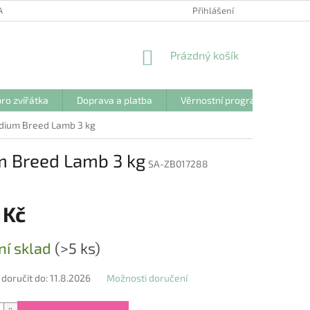
ANY OSOBNÍCH ÚDAJŮ
Přihlášení
NÁKUPNÍ
Prázdný košík
KOŠÍK
ro zvířátka
Doprava a platba
Věrnostní program
Kon
edium Breed Lamb 3 kg
m Breed Lamb 3 kg
SA-ZB017288
 Kč
ní sklad
(>5 ks)
oručit do:
11.8.2026
Možnosti doručení