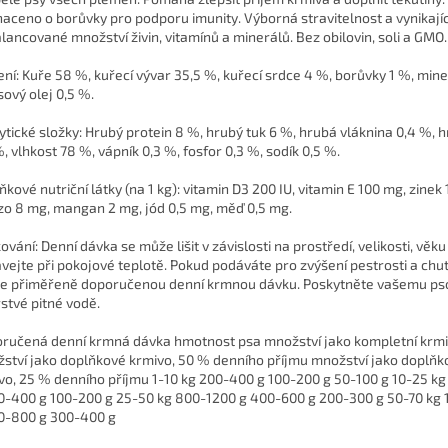
aceno o borůvky pro podporu imunity. Výborná stravitelnost a vynikajíc
lancované množství živin, vitamínů a minerálů. Bez obilovin, soli a GMO.
ení: Kuře 58 %, kuřecí vývar 35,5 %, kuřecí srdce 4 %, borůvky 1 %, mine
sový olej 0,5 %.
ytické složky: Hrubý protein 8 %, hrubý tuk 6 %, hrubá vláknina 0,4 %, 
%, vlhkost 78 %, vápník 0,3 %, fosfor 0,3 %, sodík 0,5 %.
ňkové nutriční látky (na 1 kg): vitamin D3 200 IU, vitamin E 100 mg, zinek
zo 8 mg, mangan 2 mg, jód 0,5 mg, měď 0,5 mg.
vání: Denní dávka se může lišit v závislosti na prostředí, velikosti, věku 
vejte při pokojové teplotě. Pokud podáváte pro zvýšení pestrosti a chut
te přiměřeně doporučenou denní krmnou dávku. Poskytněte vašemu pso
rstvé pitné vodě.
ručená denní krmná dávka hmotnost psa množství jako kompletní krm
ství jako doplňkové krmivo, 50 % denního příjmu množství jako doplňk
vo, 25 % denního příjmu 1-10 kg 200-400 g 100-200 g 50-100 g 10-25 k
0-400 g 100-200 g 25-50 kg 800-1200 g 400-600 g 200-300 g 50-70 kg
0-800 g 300-400 g