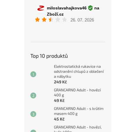
Top 10 produktů
Elektrostatická rukavice na
odstranění chlupů z oblečení
a nábytku
249 Kč
GRANCARNO Adult - hovězí
400 g
49 Kč
GRANCARNO Adult - s krůtím
masem 400 g
45 Kč
GRANCARNO Adult - hovězí,