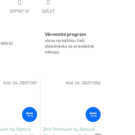
ZEPTAT SE
SDÍLET
Věrnostní program
sleva na každou Vaši
1999 Kč
objednávku za pravidelné
nákupy.
Kód:
SA-ZB011391
Kód:
SA-ZB011388
89 Kč
89 Kč
–11 %
–11 %
mium by Nature
Brit Premium by Nature