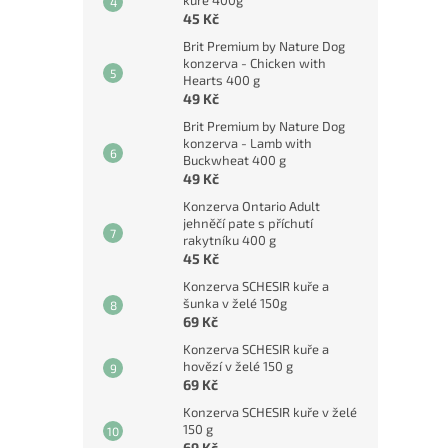
kuře 400g
45 Kč
Brit Premium by Nature Dog
konzerva - Chicken with
Hearts 400 g
49 Kč
Brit Premium by Nature Dog
konzerva - Lamb with
Buckwheat 400 g
49 Kč
Konzerva Ontario Adult
jehněčí pate s příchutí
rakytníku 400 g
45 Kč
Konzerva SCHESIR kuře a
šunka v želé 150g
69 Kč
Konzerva SCHESIR kuře a
hovězí v želé 150 g
69 Kč
Konzerva SCHESIR kuře v želé
150 g
69 Kč