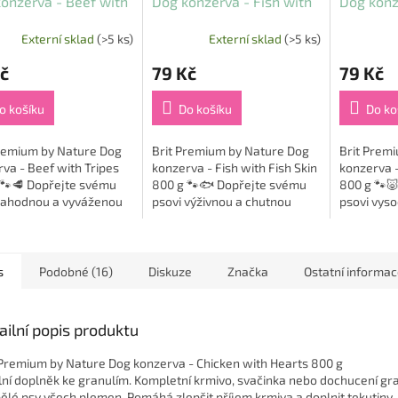
onzerva - Beef with
Dog konzerva - Fish with
Dog konz
s 800 g
Fish Skin 800 g
Trachea 
Externí sklad
(>5 ks)
Externí sklad
(>5 ks)
Průměrné
hodnocení
č
79 Kč
79 Kč
produktu
je
5,0
o košíku
Do košíku
Do ko
z
5
Premium by Nature Dog
Brit Premium by Nature Dog
Brit Prem
hvězdiček.
va - Beef with Tripes
konzerva - Fish with Fish Skin
konzerva -
 🐾🥩 Dopřejte svému
800 g 🐾🐟 Dopřejte svému
800 g 🐾
 lahodnou a vyváženou
psovi výživnou a chutnou
psovi vyso
 s touto prémiovou
stravu s touto prémiovou
chutnou s
rvou z hovězího masa a
konzervou z rybího masa a
konzervou
! 😋🐶...
rybí kůže! 😋🐶...
a trachey v
s
Podobné (16)
Diskuze
Značka
Ostatní informa
ailní popis produktu
 Premium by Nature Dog konzerva - Chicken with Hearts 800 g
lní doplněk ke granulím. Kompletní krmivo, svačinka nebo dochucení gra
ělé psy všech plemen. Pomáhá zlepšit příjem krmiva a doplnit tekutiny.