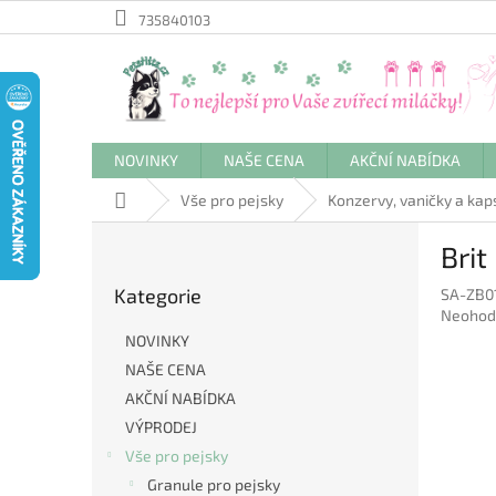
Přejít
735840103
na
obsah
NOVINKY
NAŠE CENA
AKČNÍ NABÍDKA
Domů
Vše pro pejsky
Konzervy, vaničky a kap
P
Brit
o
Přeskočit
s
Kategorie
SA-ZB0
kategorie
t
Průměr
Neohod
r
hodnoc
NOVINKY
a
produkt
NAŠE CENA
n
je
AKČNÍ NABÍDKA
0,0
n
z
í
VÝPRODEJ
5
p
Vše pro pejsky
hvězdič
a
Granule pro pejsky