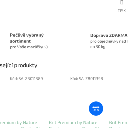
TISK
Pečlivě vybraný
Doprava ZDARMA
sortiment
pro objednávky nad 
do 30 kg
pro Vaše mazlíčky :-)
sející produkty
Kód:
SA-ZB011389
Kód:
SA-ZB011398
89 Kč
–11 %
Premium by Nature
Brit Premium by Nature
Brit Pre