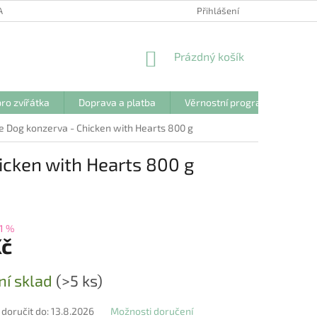
ANY OSOBNÍCH ÚDAJŮ
Přihlášení
NÁKUPNÍ
Prázdný košík
KOŠÍK
ro zvířátka
Doprava a platba
Věrnostní program
Kon
e Dog konzerva - Chicken with Hearts 800 g
icken with Hearts 800 g
1 %
Kč
ní sklad
(>5 ks)
oručit do:
13.8.2026
Možnosti doručení