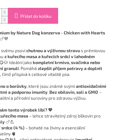
Přidat do košíku
mium by Nature Dog konzerva - Chicken with Hearts
🍗💙
 svému psovi
chutnou a výživnou stravu
s prémiovou
ou
z kuřecího masa a kuřecích srdcí v lahodném
 😋🐶 Ideální jako
kompletní krmivo, svačinka nebo
í granulí
. Pomáhá
zlepšit příjem potravy a doplnit
, čímž přispívá k celkové vitalitě psa.
no o borůvky
, které jsou známé svými
antioxidačními
tmi a podporou imunity
.
Bez obilovin, soli a GMO
–
litní a přírodní suroviny pro zdravou výživu.
nám tento výrobek líbí? 💙
kuřecího masa
– lehce stravitelný zdroj bílkovin pro
aly
🍗💪
 srdce (4 %)
– bohaté na živiny a esenciální
eliny 🫀
ky (1 %)
– silný antioxidant, podporuje
imunitní