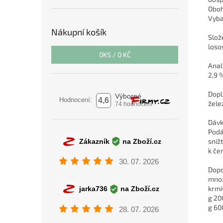
Oboh
Vyba
Nákupní košík
Slož
loso
0
KS /
0 KČ
Anal
2,9 
Dopl
žele
Dávko
Podá
sniž
k če
Dopo
množ
krmi
g 20
g 60