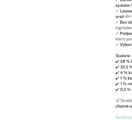
systém

✓
Lososo
srsti
🐟
✓
Bez ob
ingredie
✓
Podpo
který po
✓
Výborn
Složení:
✔️
58 % 
✔️
35,5 %
✔️
4 % ku
✔️
1 % b
✔️
1 % m
✔️
0,5 % 
🛒 Skvěl
chutné a
Detailní