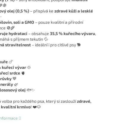
🍇
vý olej (0,5 %)
– přispívá ke
zdravé kůži a lesklé
✨
ilovin, soli a GMO
– pouze kvalitní a přírodní
nce 🚫🌾
ruje hydrataci
– obsahuje
35,5 % kuřecího vývaru
,
máhá s příjmem tekutin 💦
á stravitelnost
– ideální i pro citlivé psy 🐕
kuře
🍗
 kuřecí vývar
🍲
řecí srdce
🫀
orůvky
💙
inerály
🌿
lososový olej
🐟✨
á volba pro každého psa, který si zaslouží
zdravé,
 kvalitní krmivo
! ❤️🐶
 informace