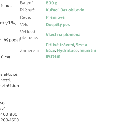
Balení
:
800 g
í chuť.
Příchuť
:
Kuřecí
,
Bez obilovin
Řada
:
Prémiové
rály 1 %,
Věk
:
Dospělý pes
Velikost
Všechna plemena
plemene
:
hrubý popel
Citlivé trávení
,
Srst a
Zaměření
:
kůže
,
Hydratace
,
Imunitní
systém
 10 mg,
a aktivitě.
nosti,
vi přístup
ivo
ové
g 400-800
 1200-1600