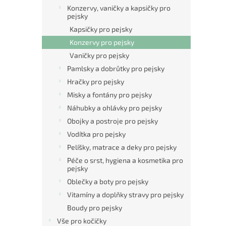
n
Konzervy, vaničky a kapsičky pro
e
pejsky
l
Kapsičky pro pejsky
Konzervy pro pejsky
Vaničky pro pejsky
Pamlsky a dobrůtky pro pejsky
Hračky pro pejsky
Misky a fontány pro pejsky
Náhubky a ohlávky pro pejsky
Obojky a postroje pro pejsky
Vodítka pro pejsky
Pelíšky, matrace a deky pro pejsky
Péče o srst, hygiena a kosmetika pro
pejsky
Oblečky a boty pro pejsky
Vitamíny a doplňky stravy pro pejsky
Boudy pro pejsky
Vše pro kočičky