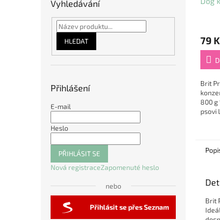
Dog k
Vyhledávání
Tripe
79 K
HLEDAT
D
Brit 
Přihlášení
konzer
800 g
E-mail
psovi
stravu
Heslo
konze
drštěk
Popi
PŘIHLÁSIT SE
Nová registrace
Zapomenuté heslo
Det
nebo
Brit
Přihlásit se přes Seznam
Ideá
dosp