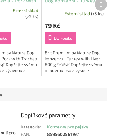
erva - Pork with
Dog konzerva - Turkey
Další
produkt
800 g
with Liver 800 g
Externí sklad
Externí sklad
(>5 ks)
(>5 ks)
79 Kč
šíku
Do košíku
ium by Nature Dog
Brit Premium by Nature Dog
 Pork with Trachea
konzerva - Turkey with Liver
🌿 Dopřejte svému
800 g 🐾🦃🌿 Dopřejte svému
ce výživnou a
mladému psovi vysoce
travu s prémiovou
výživnou a chutnou stravu s
 z vepřového masa
prémiovou konzervou z
...
krůtího masa a jater,...
ce
Doplňkové parametry
Kategorie
:
Konzervy pro pejsky
nulí pro
EAN
:
8595602561797