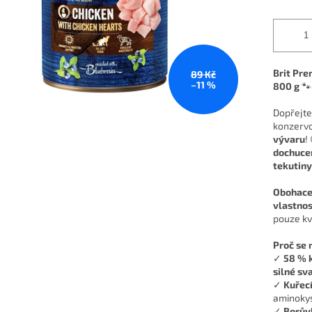
Brit Pre
89 Kč
–11 %
800 g
🐾
Dopřejte
konzerv
vývaru
!
dochucen
tekutiny
Obohace
vlastnos
pouze kva
Proč se 
✓
58 % 
silné sv
✓
Kuřecí
aminokys
✓
Borův