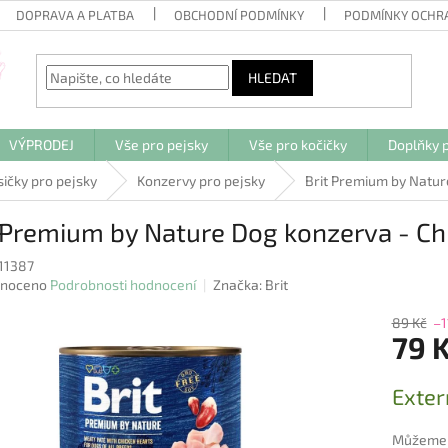
DOPRAVA A PLATBA
OBCHODNÍ PODMÍNKY
PODMÍNKY OCHR
HLEDAT
VÝPRODEJ
Vše pro pejsky
Vše pro kočičky
Doplňky p
sičky pro pejsky
Konzervy pro pejsky
Brit Premium by Natur
 Premium by Nature Dog konzerva - Ch
11387
né
noceno
Podrobnosti hodnocení
Značka:
Brit
ení
u
89 Kč
–1
79 
Měrná
Exter
cena:
ek.
Můžeme d