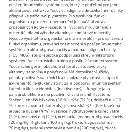
posílení imunitního systému psa, který je potřebný pro jeho
aktivní život. Extrakt z Yuccy schidigera s detoxikačními účinky
přispívá ke snižování plynatosti. Pro správnou funkci
organismu a prevenci onemocnění je součástí zdraví
prospěšných aditiv v receptuře i vybraný mix vitaminů a
minerálů. Hlavní výhody: vitaminy a chelátové minerály
(vysoce využitelná organická forma minerálů) – pro správnou
funkci organismu, prevenci onemocnění a posílení imunitního
systému. frukto-oligosacharidy a mannan-oligosacharidy
(FOS, MOS) jsou prebiotika podporující střevní mikroflóru,
správnou funkci trávicího traktu a posilující imunitní systém.
Yucca schidigera - obsahuje chlorofyl, stopové prvky,
vitaminy, saponíny a polyfenoly. Má detoxikační účinky,
působí pozitivně na trávicí trakt, snižuje plynatost a zápach
exkrementů. ß-glukany stimulují a podporují imunitní systém.
Lactobacillus acidophilus (inaktivovaný) – funguje jako
paraprobiotikum a má pozitivní vliv na imunitní systém.
Složení: Jehněčí bílkoviny (38 %), rýže (32 %), drůbeží tuk (10
%, konzervováno tokoferoly), pivovarská rýže (8 %), sušená
jablečná dužina (4 %), kvasnice, hydrolyzovaná kuřecí játra
(2 %), lososový olej (2 %), prebiotika (mannan-oligosacharidy
120 mg/kg, ß-glukany 100 mg/kg, frukto-oligosacharidy
70 mg/kg), sušený rozmarýn a tymián (200 mg/kg), Yucca