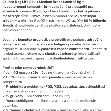
Calibra Dog Life Adult Medium Breed Lamb 12 kg
je
hypoalergenní kompletní krmivo
určené pro
dospělé psy
středních plemen (10–30 kg)
, které kombinuje
chutné jehněčí
maso s rýží
🐶🍖. Krmivo je ideální volbou pro psy s
citlivým
trávením
a přirozeně vyššími nároky na výživu. Díky
80 % bílkovin
živočišného původu
zajišťuje skvělou stravitelnost, chutnost a
výživovou hodnotu.
Obsahuje
komplex prebiotik a probiotik
pro podporu
zdravého
trávení a silné imunity
.
Yucca schidigera
pomáhá detoxikaci
organismu a redukuje
plynatost a zápach exkrementů
. Receptura
je obohacena o
vitaminy a chelátové minerály
, které zajišťují
správné fungování organismu a
dlouhodobou vitalitu
psa.
Proč se nám tento výrobek líbí?
✓
Jehněčí maso a rýže
– šetrné k trávení a výborně chutná
✓
80 % bílkovin živočišného původu
– kvalitní výživa bez
kompromisů
✓
Prebiotika a probiotika (FOS, MOS, Lactobacillus acidophilus)
–
pro zdravá střeva a silný imunitní systém
✓
ß-glukany
– přirozená stimulace imunity
✓
Yucca schidigera
– snižuje plynatost a zápach, podporuje
detoxikaci
✓
Vitaminy a chelátové minerály
– zajišťují rovnováhu a zdraví