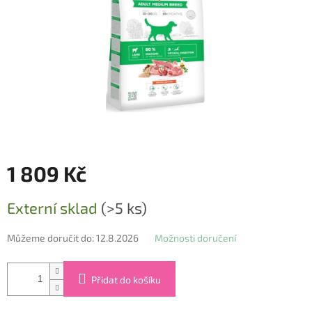
1 809 Kč
Měrná
Externí sklad
(>5 ks)
cena:
Můžeme doručit do:
12.8.2026
Možnosti doručení
Přidat do košíku