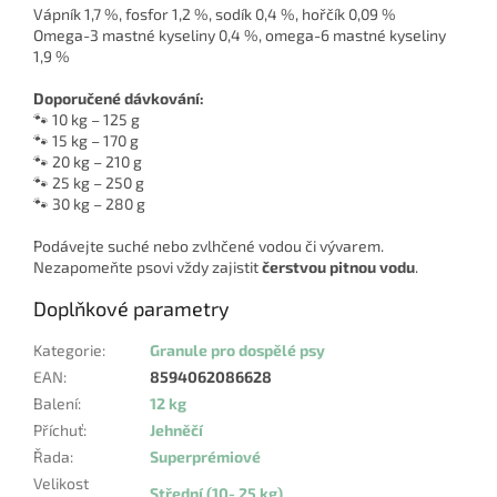
Vápník 1,7 %, fosfor 1,2 %, sodík 0,4 %, hořčík 0,09 %
Omega-3 mastné kyseliny 0,4 %, omega-6 mastné kyseliny
1,9 %
Doporučené dávkování:
🐾 10 kg – 125 g
🐾 15 kg – 170 g
🐾 20 kg – 210 g
🐾 25 kg – 250 g
🐾 30 kg – 280 g
Podávejte suché nebo zvlhčené vodou či vývarem.
Nezapomeňte psovi vždy zajistit
čerstvou pitnou vodu
.
Doplňkové parametry
Kategorie
:
Granule pro dospělé psy
EAN
:
8594062086628
Balení
:
12 kg
Příchuť
:
Jehněčí
Řada
:
Superprémiové
Velikost
Střední (10- 25 kg)