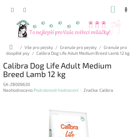
Přejít
NÁKUP
na
obsah
KOŠÍK
Domů
/
Vše pro pejsky
/
Granule pro pejsky
/
Granule pro
dospělé psy
/
Calibra Dog Life Adult Medium Breed Lamb 12 kg
Calibra Dog Life Adult Medium
Breed Lamb 12 kg
SA-ZB009630
Průměrné
Neohodnoceno
Podrobnosti hodnocení
Značka:
Calibra
hodnocení
produktu
je
0,0
z
5
hvězdiček.