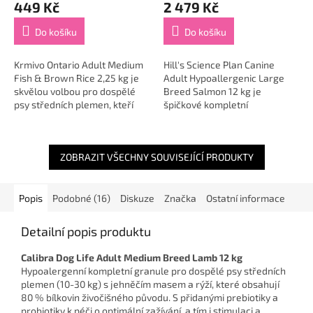
449 Kč
2 479 Kč
Do košíku
Do košíku
Krmivo Ontario Adult Medium
Hill's Science Plan Canine
Fish & Brown Rice 2,25 kg je
Adult Hypoallergenic Large
skvělou volbou pro dospělé
Breed Salmon 12 kg je
psy středních plemen, kteří
špičkové kompletní
potřebují lehce stravitelnou,
krmivo vytvořené na míru
výživnou a kvalitní
dospělým psům velkých
každodenní...
plemen s citlivým zažíváním...
ZOBRAZIT VŠECHNY SOUVISEJÍCÍ PRODUKTY
Popis
Podobné (16)
Diskuze
Značka
Ostatní informace
Detailní popis produktu
Calibra Dog Life Adult Medium Breed Lamb 12 kg
Hypoalergenní kompletní granule pro dospělé psy středních
plemen (10-30 kg) s jehněčím masem a rýží, které obsahují
80 % bílkovin živočišného původu. S přidanými prebiotiky a
probiotiky k péči o optimální zažívání, a tím i stimulaci a