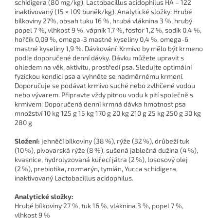
schidigera (80 mg/kg), Lactobacillus acidophilus HA – 122
inaktivovaný (15 × 109 buněk/kg). Analytické složky: Hrubé
bílkoviny 27%, obsah tuku 16 %, hrubá vláknina 3 %, hrubý
popel 7 %, vlhkost 9 %, vápník 1,7 %, fosfor 1,2 %, sodík 0,4 %,
hořčík 0,09 %, omega-3 mastné kyseliny 0,4 %, omega-6
mastné kyseliny 1,9 %. Dávkování: Krmivo by mělo být krmeno
podle doporučené denní dávky. Dávku můžete upravit s
ohledem na věk, aktivitu, prostředí psa. Sledujte optimální
fyzickou kondici psa a vyhněte se nadměrnému krmení.
Doporučuje se podávat krmivo suché nebo zvlhčené vodou
nebo vývarem. Připravte vždy pitnou vodu k pití společně s
krmivem. Doporučená denní krmná dávka hmotnost psa
množství 10 kg 125 g 15 kg 170 g 20 kg 210 g 25 kg 250 g 30 kg
280 g
Složení:
jehněčí bílkoviny (38 %), rýže (32 %), drůbeží tuk
(10 %), pivovarská rýže (8 %), sušená jablečná dužina (4 %),
kvasnice, hydrolyzovaná kuřecí játra (2 %), lososový olej
(2 %), prebiotika, rozmarýn, tymián, Yucca schidigera,
inaktivovaný Lactobacillus acidophilus.
Analytické složky:
Hrubé bílkoviny 27 %, tuk 16 %, vláknina 3 %, popel 7 %,
vlhkost 9 %