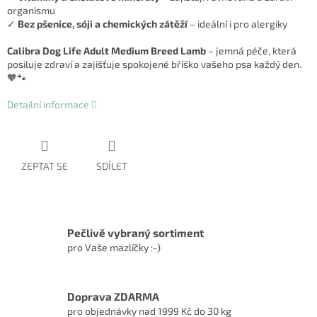
organismu
✓
Bez pšenice, sóji a chemických zátěží
– ideální i pro alergiky
Calibra Dog Life Adult Medium Breed Lamb
– jemná péče, která
posiluje zdraví a zajišťuje spokojené bříško vašeho psa každý den.
🧡🐾
Detailní informace
ZEPTAT SE
SDÍLET
Pečlivě vybraný sortiment
pro Vaše mazlíčky :-)
Doprava ZDARMA
pro objednávky nad 1999 Kč do 30 kg