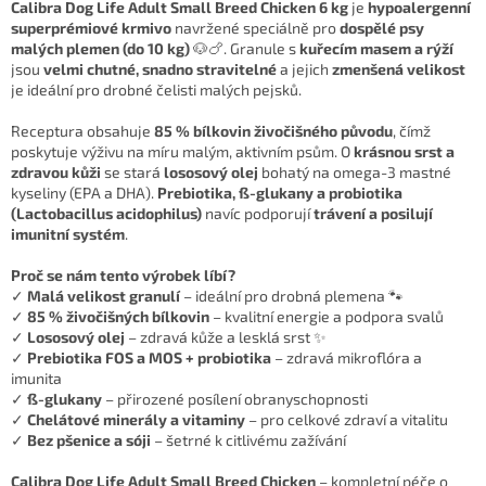
Calibra Dog Life Adult Small Breed Chicken 6 kg
je
hypoalergenní
superprémiové krmivo
navržené speciálně pro
dospělé psy
malých plemen (do 10 kg)
🐶🍗. Granule s
kuřecím masem a rýží
jsou
velmi chutné, snadno stravitelné
a jejich
zmenšená velikost
je ideální pro drobné čelisti malých pejsků.
Receptura obsahuje
85 % bílkovin živočišného původu
, čímž
poskytuje výživu na míru malým, aktivním psům. O
krásnou srst a
zdravou kůži
se stará
lososový olej
bohatý na omega-3 mastné
kyseliny (EPA a DHA).
Prebiotika, ß-glukany a probiotika
(Lactobacillus acidophilus)
navíc podporují
trávení a posilují
imunitní systém
.
Proč se nám tento výrobek líbí?
✓
Malá velikost granulí
– ideální pro drobná plemena 🐾
✓
85 % živočišných bílkovin
– kvalitní energie a podpora svalů
✓
Lososový olej
– zdravá kůže a lesklá srst ✨
✓
Prebiotika FOS a MOS + probiotika
– zdravá mikroflóra a
imunita
✓
ß-glukany
– přirozené posílení obranyschopnosti
✓
Chelátové minerály a vitaminy
– pro celkové zdraví a vitalitu
✓
Bez pšenice a sóji
– šetrné k citlivému zažívání
Calibra Dog Life Adult Small Breed Chicken
– kompletní péče o