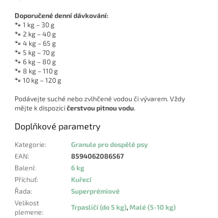
Doporučené denní dávkování:
🐾 1 kg – 30 g
🐾 2 kg – 40 g
🐾 4 kg – 65 g
🐾 5 kg – 70 g
🐾 6 kg – 80 g
🐾 8 kg – 110 g
🐾 10 kg – 120 g
Podávejte suché nebo zvlhčené vodou či vývarem. Vždy
mějte k dispozici
čerstvou pitnou vodu
.
Doplňkové parametry
Kategorie
:
Granule pro dospělé psy
EAN
:
8594062086567
Balení
:
6 kg
Příchuť
:
Kuřecí
Řada
:
Superprémiové
Velikost
Trpasličí (do 5 kg)
,
Malé (5-10 kg)
plemene
: