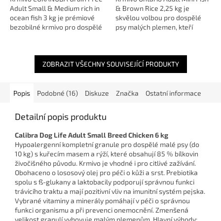
Adult Small & Medium rich in
& Brown Rice 2,25 kg je
ocean fish 3 kg je prémiové
skvělou volbou pro dospělé
bezobilné krmivo pro dospělé
psy malých plemen, kteří
psy malých a středních
potřebují lehkou, výživnou a
plemen, navržené tak, aby
snadno stravitelnou stravu 🐟
obsahovalo...
🍚. Jemná...
ZOBRAZIT VŠECHNY SOUVISEJÍCÍ PRODUKTY
Popis
Podobné (16)
Diskuze
Značka
Ostatní informace
Detailní popis produktu
Calibra Dog Life Adult Small Breed Chicken 6 kg
Hypoalergenní kompletní granule pro dospělé malé psy (do
10 kg) s kuřecím masem a rýží, které obsahují 85 % bílkovin
živočišného původu. Krmivo je vhodné i pro citlivé zažívání.
Obohaceno o lososový olej pro péči o kůži a srst. Prebiotika
spolu s ß-glukany a laktobacily podporují správnou funkci
trávicího traktu a mají pozitivní vliv na imunitní systém pejska.
Vybrané vitaminy a minerály pomáhají v péči o správnou
funkci organismu a při prevenci onemocnění. Zmenšená
velikost granulí vyhovuje malým plemenům. Hlavní výhody: