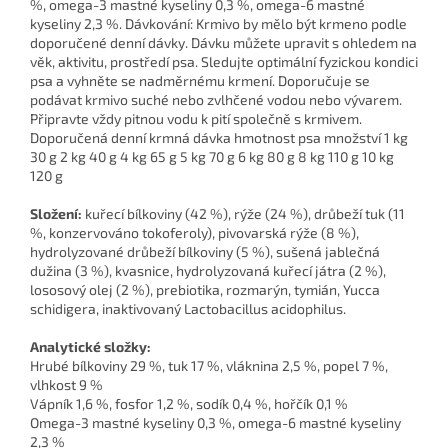
%, omega-3 mastné kyseliny 0,3 %, omega-6 mastné
kyseliny 2,3 %. Dávkování: Krmivo by mělo být krmeno podle
doporučené denní dávky. Dávku můžete upravit s ohledem na
věk, aktivitu, prostředí psa. Sledujte optimální fyzickou kondici
psa a vyhněte se nadměrnému krmení. Doporučuje se
podávat krmivo suché nebo zvlhčené vodou nebo vývarem.
Připravte vždy pitnou vodu k pití společně s krmivem.
Doporučená denní krmná dávka hmotnost psa množství 1 kg
30 g 2 kg 40 g 4 kg 65 g 5 kg 70 g 6 kg 80 g 8 kg 110 g 10 kg
120 g
Složení:
kuřecí bílkoviny (42 %), rýže (24 %), drůbeží tuk (11
%, konzervováno tokoferoly), pivovarská rýže (8 %),
hydrolyzované drůbeží bílkoviny (5 %), sušená jablečná
dužina (3 %), kvasnice, hydrolyzovaná kuřecí játra (2 %),
lososový olej (2 %), prebiotika, rozmarýn, tymián, Yucca
schidigera, inaktivovaný Lactobacillus acidophilus.
Analytické složky:
Hrubé bílkoviny 29 %, tuk 17 %, vláknina 2,5 %, popel 7 %,
vlhkost 9 %
Vápník 1,6 %, fosfor 1,2 %, sodík 0,4 %, hořčík 0,1 %
Omega-3 mastné kyseliny 0,3 %, omega-6 mastné kyseliny
2,3 %