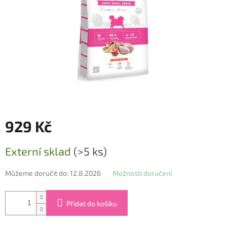
929 Kč
Měrná
Externí sklad
(>5 ks)
cena:
Můžeme doručit do:
12.8.2026
Možnosti doručení
Přidat do košíku