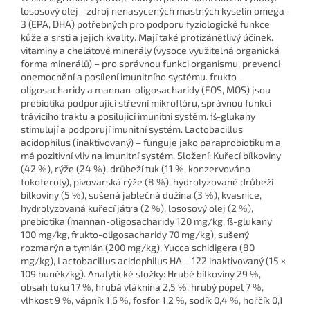
lososový olej - zdroj nenasycených mastných kyselin omega-
3 (EPA, DHA) potřebných pro podporu fyziologické funkce
kůže a srsti a jejich kvality. Mají také protizánětlivý účinek.
vitaminy a chelátové minerály (vysoce využitelná organická
forma minerálů) – pro správnou funkci organismu, prevenci
onemocnění a posílení imunitního systému. frukto-
oligosacharidy a mannan-oligosacharidy (FOS, MOS) jsou
prebiotika podporující střevní mikroflóru, správnou funkci
trávicího traktu a posilující imunitní systém. ß-glukany
stimulují a podporují imunitní systém. Lactobacillus
acidophilus (inaktivovaný) – funguje jako paraprobiotikum a
má pozitivní vliv na imunitní systém. Složení: Kuřecí bílkoviny
(42 %), rýže (24 %), drůbeží tuk (11 %, konzervováno
tokoferoly), pivovarská rýže (8 %), hydrolyzované drůbeží
bílkoviny (5 %), sušená jablečná dužina (3 %), kvasnice,
hydrolyzovaná kuřecí játra (2 %), lososový olej (2 %),
prebiotika (mannan-oligosacharidy 120 mg/kg, ß-glukany
100 mg/kg, frukto-oligosacharidy 70 mg/kg), sušený
rozmarýn a tymián (200 mg/kg), Yucca schidigera (80
mg/kg), Lactobacillus acidophilus HA – 122 inaktivovaný (15 ×
109 buněk/kg). Analytické složky: Hrubé bílkoviny 29 %,
obsah tuku 17 %, hrubá vláknina 2,5 %, hrubý popel 7 %,
vlhkost 9 %, vápník 1,6 %, fosfor 1,2 %, sodík 0,4 %, hořčík 0,1