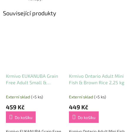
Související produkty
Krmivo EUKANUBA Grain
Krmivo Ontario Adult Mini
Free Adult Small &
Fish & Brown Rice 2,25 kg
Medium rich in ocean fish
3 kg
Externí sklad
(>5 ks)
Externí sklad
(>5 ks)
459 Kč
449 Kč
Do košíku
Do košíku
Krmivo EUKANUBA Grain Free
Krmivo Ontario Adult Mini Fish