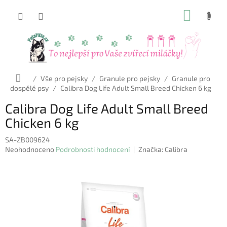
Přejít
NÁKUP
na
obsah
KOŠÍK
Domů
/
Vše pro pejsky
/
Granule pro pejsky
/
Granule pro
dospělé psy
/
Calibra Dog Life Adult Small Breed Chicken 6 kg
Calibra Dog Life Adult Small Breed
Chicken 6 kg
SA-ZB009624
Průměrné
Neohodnoceno
Podrobnosti hodnocení
Značka:
Calibra
hodnocení
produktu
je
0,0
z
5
hvězdiček.