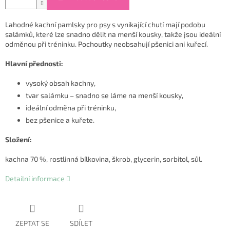
Lahodné kachní pamlsky pro psy s vynikající chutí mají podobu
salámků, které lze snadno dělit na menší kousky, takže jsou ideální
odměnou při tréninku. Pochoutky neobsahují pšenici ani kuřecí.
Hlavní přednosti:
vysoký obsah kachny,
tvar salámku – snadno se láme na menší kousky,
ideální odměna při tréninku,
bez pšenice a kuřete.
Složení:
kachna 70 %, rostlinná bílkovina, škrob, glycerin, sorbitol, sůl.
Detailní informace
ZEPTAT SE
SDÍLET