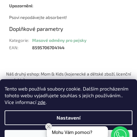
Upozornění:
Psovi nepodávejte absorbent!
Doplňkové parametry
Kategorie
:
Masové odměny pro pejsky
EAN
:
8595706704144
Z
á
Náš druhý eshop: Mom & Kids (kojenecké a dětské zboží, licenční
p
produkty)
a
Tento web používá soubory cookie. Dalším procházením
t
tohoto webu vyjadřujete souhlas s jejich používáním..
í
Více informací
zde
.
Nastavení
Vytvořil Shoptet
Mohu Vám pomoci?