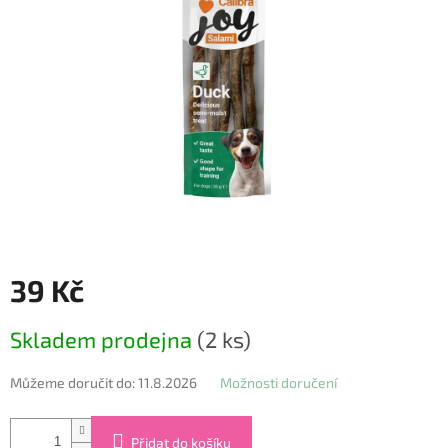
39 Kč
Měrná
Skladem prodejna
(2 ks)
cena:
Můžeme doručit do:
11.8.2026
Možnosti doručení
Přidat do košíku