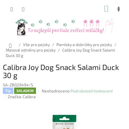
Přejít
NÁKUP
na
obsah
KOŠÍK
Domů
/
Vše pro pejsky
/
Pamlsky a dobrůtky pro pejsky
/
Masové odměny pro pejsky
/
Calibra Joy Dog Snack Salami
Duck 30 g
Calibra Joy Dog Snack Salami Duck
30 g
SA-ZB029494/S
Průměrné
Neohodnoceno
Podrobnosti hodnocení
Tip
SKLADEM
hodnocení
Značka:
Calibra
produktu
je
0,0
z
5
hvězdiček.