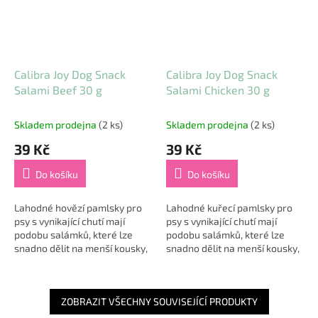
Calibra Joy Dog Snack
Calibra Joy Dog Snack
Salami Beef 30 g
Salami Chicken 30 g
Skladem prodejna
(2 ks)
Skladem prodejna
(2 ks)
39 Kč
39 Kč
Do košíku
Do košíku
Lahodné hovězí pamlsky pro
Lahodné kuřecí pamlsky pro
psy s vynikající chutí mají
psy s vynikající chutí mají
podobu salámků, které lze
podobu salámků, které lze
snadno dělit na menší kousky,
snadno dělit na menší kousky,
takže jsou ideální odměnou při
takže jsou ideální odměnou při
tréninku. Pochoutky
tréninku. Pochoutky
neobsahují...
neobsahují...
ZOBRAZIT VŠECHNY SOUVISEJÍCÍ PRODUKTY