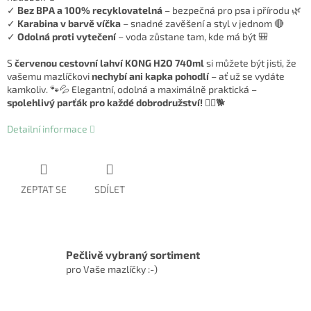
✓
Bez BPA a 100% recyklovatelná
– bezpečná pro psa i přírodu 🌿
✓
Karabina v barvě víčka
– snadné zavěšení a styl v jednom 🔴
✓
Odolná proti vytečení
– voda zůstane tam, kde má být 🎒
S
červenou cestovní lahví KONG H2O 740ml
si můžete být jisti, že
vašemu mazlíčkovi
nechybí ani kapka pohodlí
– ať už se vydáte
kamkoliv. 🐾💦 Elegantní, odolná a maximálně praktická –
spolehlivý parťák pro každé dobrodružství!
🚶‍♂️🐕
Detailní informace
ZEPTAT SE
SDÍLET
Pečlivě vybraný sortiment
pro Vaše mazlíčky :-)