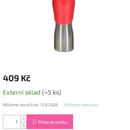
409 Kč
Měrná
Externí sklad
(>5 ks)
cena:
Můžeme doručit do:
13.8.2026
Možnosti doručení
Přidat do košíku