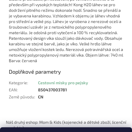
především při vysokých teplotách! Kong H2O láhev se pro
dodržení pitného režimu dokonale hodí. Snadno se přenáší a
je vybavena karabinou. Vzhledem k objemu je láhev vhodná
pro střední a velké psy. Láhev je vyrobena z nerezové oceli a
šroubovací uzávěr je z netoxického polypropylenového
materiálu. Je odolná proti vytečení a 100 % recyklovatelná.
Patentovaný design víka slouží jako dávkovač vody. Obsahuje
karabinu ve stejné barvě, jako je víko. Velké hrdlo láhve
umožňuje vložení kostek ledu. Nerezová potravinářská ocel a
netoxický polypropylenový materiál víka. Objem láhve: 740 ml
Barva: červená
Doplňkové parametry
Kategorie
:
Cestovní misky pro pejsky
EAN
:
850437003781
Země původu
:
CN
Z
á
Náš druhý eshop: Mom & Kids (kojenecké a dětské zboží, licenční
p
produkty)