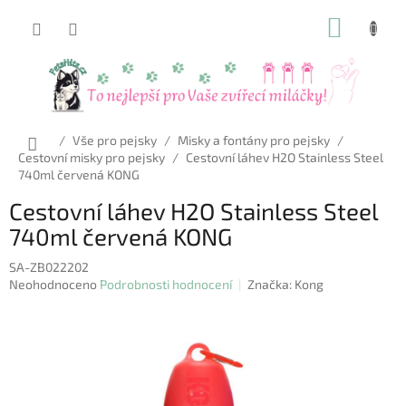
Přejít
NÁKUP
na
obsah
KOŠÍK
Domů
/
Vše pro pejsky
/
Misky a fontány pro pejsky
/
Cestovní misky pro pejsky
/
Cestovní láhev H2O Stainless Steel
740ml červená KONG
Cestovní láhev H2O Stainless Steel
740ml červená KONG
SA-ZB022202
Průměrné
Neohodnoceno
Podrobnosti hodnocení
Značka:
Kong
hodnocení
produktu
je
0,0
z
5
hvězdiček.