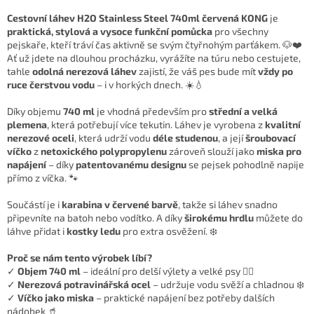
Cestovní láhev H2O Stainless Steel 740ml červená KONG
je
praktická, stylová a vysoce funkční pomůcka
pro všechny
pejskaře, kteří tráví čas aktivně se svým čtyřnohým parťákem. 🐶❤️
Ať už jdete na dlouhou procházku, vyrážíte na túru nebo cestujete,
tahle
odolná nerezová láhev
zajistí, že váš pes bude mít
vždy po
ruce čerstvou vodu
– i v horkých dnech. ☀️💧
Díky objemu
740 ml
je vhodná především pro
střední a velká
plemena
, která potřebují více tekutin. Láhev je vyrobena z
kvalitní
nerezové oceli
, která udrží vodu
déle studenou
, a její
šroubovací
víčko
z
netoxického polypropylenu
zároveň slouží jako
miska pro
napájení
– díky
patentovanému designu
se pejsek pohodlně napije
přímo z víčka. 🐾
Součástí je i
karabina v červené barvě
, takže si láhev snadno
připevníte na batoh nebo vodítko. A díky
širokému hrdlu
můžete do
láhve přidat i
kostky ledu
pro extra osvěžení. ❄️
Proč se nám tento výrobek líbí?
✓
Objem 740 ml
– ideální pro delší výlety a velké psy 🐕‍🦺
✓
Nerezová potravinářská ocel
– udržuje vodu svěží a chladnou ❄️
✓
Víčko jako miska
– praktické napájení bez potřeby dalších
nádobek 🥤