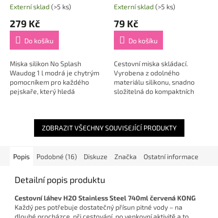
Externí sklad
(>5 ks)
Externí sklad
(>5 ks)
279 Kč
79 Kč
Do košíku
Do košíku
Miska silikon No Splash
Cestovní miska skládací.
Waudog 1 l modrá je chytrým
Vyrobena z odolného
pomocníkem pro každého
materiálu silikonu, snadno
pejskaře, který hledá
složitelná do kompaktních
praktickou, odolnou a
rozměrů. Vhodná na cesty a
bezpečnou misku na cesty i
dlouhé procházky. Nepřijímá
každodenní použití 🐶💧. Díky...
pachy a snadno se...
ZOBRAZIT VŠECHNY SOUVISEJÍCÍ PRODUKTY
Popis
Podobné (16)
Diskuze
Značka
Ostatní informace
Detailní popis produktu
Cestovní láhev H2O Stainless Steel 740ml červená KONG
Každý pes potřebuje dostatečný přísun pitné vody – na
dlouhé procházce, při cestování, po venkovní aktivitě a to