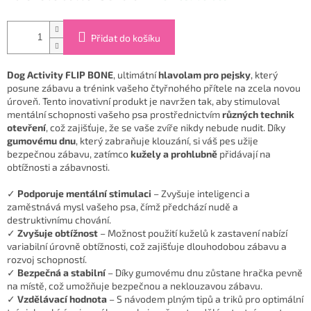
Přidat do košíku
Dog Activity FLIP BONE
, ultimátní
hlavolam pro pejsky
, který
posune zábavu a trénink vašeho čtyřnohého přítele na zcela novou
úroveň. Tento inovativní produkt je navržen tak, aby stimuloval
mentální schopnosti vašeho psa prostřednictvím
různých technik
otevření
, což zajišťuje, že se vaše zvíře nikdy nebude nudit. Díky
gumovému dnu
, který zabraňuje klouzání, si váš pes užije
bezpečnou zábavu, zatímco
kužely a prohlubně
přidávají na
obtížnosti a zábavnosti.
✓
Podporuje mentální stimulaci
– Zvyšuje inteligenci a
zaměstnává mysl vašeho psa, čímž předchází nudě a
destruktivnímu chování.
✓
Zvyšuje obtížnost
– Možnost použití kuželů k zastavení nabízí
variabilní úrovně obtížnosti, což zajišťuje dlouhodobou zábavu a
rozvoj schopností.
✓
Bezpečná a stabilní
– Díky gumovému dnu zůstane hračka pevně
na místě, což umožňuje bezpečnou a neklouzavou zábavu.
✓
Vzdělávací hodnota
– S návodem plným tipů a triků pro optimální