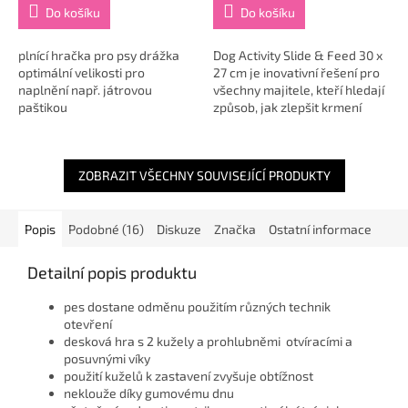
Do košíku
Do košíku
plnící hračka pro psy drážka
Dog Activity Slide & Feed 30 x
optimální velikosti pro
27 cm je inovativní řešení pro
naplnění např. játrovou
všechny majitele, kteří hledají
paštikou
způsob, jak zlepšit krmení
materiál: termoplastická
svého pejska. Tento produkt je
guma (TPR) rozměry: ø 18 cm
designován tak, aby...
barva: petrolejová
ZOBRAZIT VŠECHNY SOUVISEJÍCÍ PRODUKTY
Popis
Podobné (16)
Diskuze
Značka
Ostatní informace
Detailní popis produktu
pes dostane odměnu použitím různých technik
otevření
desková hra s 2 kužely a prohlubněmi otvíracími a
posuvnými víky
použití kuželů k zastavení zvyšuje obtížnost
neklouže díky gumovému dnu