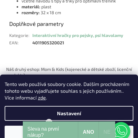
včetně návodu s tipy a triky pro optimální trénink
materiál:
plast
rozměry:
32 x 18 cm
Doplňkové parametry
Kategorie
:
Interaktivní hračky pro pejsky, psí hlavolamy
EAN
:
4011905320021
Z
á
Náš druhý eshop: Mom & Kids (kojenecké a dětské zboží, licenční
p
produkty)
a
Tento web používá soubory cookie. Dalším procházením
t
tohoto webu vyjadřujete souhlas s jejich používáním..
í
Více informací
zde
.
Nastavení
Vytvořil Shoptet
Mohu Vám pomoci?
Sleva na první
ANO
NE
Souhlasím
Copyright 2026
Pets Hits
. Všechna práva vyhrazena.
nákup?