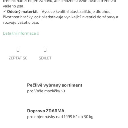
trénink nabízí nejen zábavu, ale i možnost vzdělávat a trénovat
vašeho psa.
✓
Odolný materiál
– Vysoce kvalitní plast zajišťuje dlouhou
životnost hračky, což představuje vynikající investici do zábavy a
rozvoje vašeho psa.
Detailní informace
ZEPTAT SE
SDÍLET
Pečlivě vybraný sortiment
pro Vaše mazlíčky :-)
Doprava ZDARMA
pro objednávky nad 1999 Kč do 30 kg