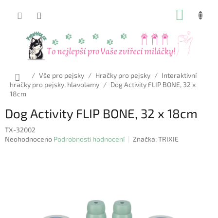
Přejít
NÁKUP
na
obsah
KOŠÍK
Domů
/
Vše pro pejsky
/
Hračky pro pejsky
/
Interaktivní
hračky pro pejsky, hlavolamy
/
Dog Activity FLIP BONE, 32 x
18cm
Dog Activity FLIP BONE, 32 x 18cm
TX-32002
Průměrné
Neohodnoceno
Podrobnosti hodnocení
Značka:
TRIXIE
hodnocení
produktu
je
0,0
z
5
hvězdiček.