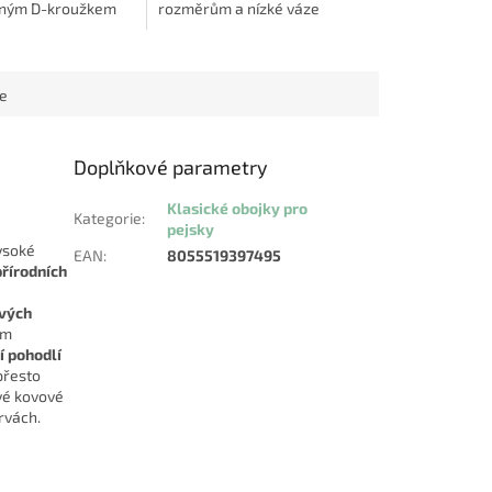
ným D-kroužkem
rozměrům a nízké váze
í vodítka a má na
přijímače vhodný i pro malá
matelný motýlek.
plemena psů. Vyznačuje se
.
jednoduchostí...
ce
Doplňkové parametry
Klasické obojky pro
Kategorie
:
pejsky
vysoké
EAN
:
8055519397495
přírodních
ových
rm
í pohodlí
 přesto
vé kovové
rvách.