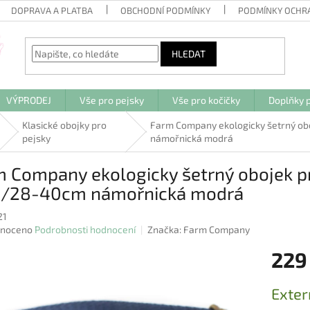
DOPRAVA A PLATBA
OBCHODNÍ PODMÍNKY
PODMÍNKY OCHR
HLEDAT
VÝPRODEJ
Vše pro pejsky
Vše pro kočičky
Doplňky p
Klasické obojky pro
Farm Company ekologicky šetrný ob
pejsky
námořnická modrá
 Company ekologicky šetrný obojek pr
/28-40cm námořnická modrá
21
né
noceno
Podrobnosti hodnocení
Značka:
Farm Company
ení
229
u
Měrná
Exter
cena: