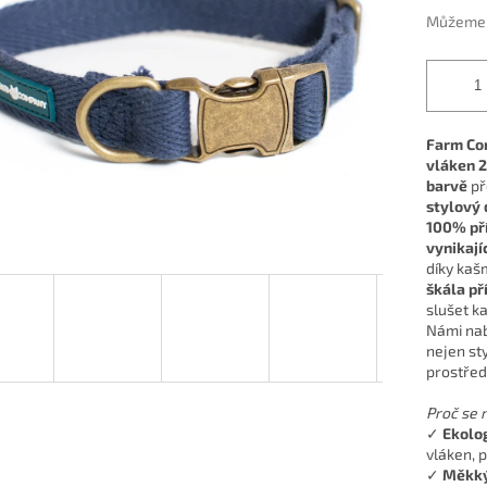
ek.
Můžeme d
Farm Com
vláken 
barvě
př
stylový 
100% pří
vynikají
díky kaš
škála př
slušet k
Námi na
nejen sty
prostředí
Proč se 
✓
Ekolo
vláken, p
✓
Měkký