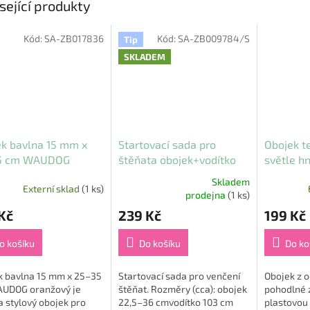
sející produkty
Kód:
SA-ZB017836
Kód:
SA-ZB009784/S
Tip
SKLADEM
k bavlna 15 mm x
Startovací sada pro
Obojek te
5 cm WAUDOG
štěňata obojek+vodítko
světle h
žový
žlutá HP
Flaming
Skladem
Externí sklad
(1 ks)
Průměrné
prodejna
(1 ks)
hodnocení
Kč
239 Kč
199 Kč
produktu
je
5,0
o košíku
Do košíku
Do ko
z
5
k bavlna 15 mm x 25–35
Startovací sada pro venčení
Obojek z 
hvězdiček.
UDOG oranžový je
štěňat. Rozměry (cca): obojek
pohodlné 
a stylový obojek pro
22,5–36 cmvodítko 103 cm
plastovou 