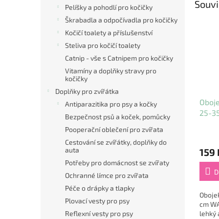
Souvi
Pelíšky a pohodlí pro kočičky
Škrabadla a odpočívadla pro kočičky
Kočičí toalety a příslušenství
Steliva pro kočičí toalety
Catnip - vše s Catnipem pro kočičky
Vitamíny a doplňky stravy pro
kočičky
Doplňky pro zvířátka
Oboje
Antiparazitika pro psy a kočky
25-3
Bezpečnost psů a koček, pomůcky
oran
Pooperační oblečení pro zvířata
Cestování se zvířátky, doplňky do
auta
159 
Potřeby pro domácnost se zvířaty
D
Ochranné límce pro zvířata
Péče o drápky a tlapky
Oboje
Plovací vesty pro psy
cm WA
Reflexní vesty pro psy
lehký 