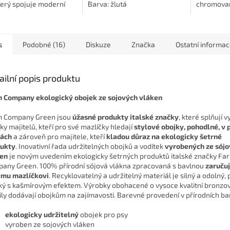
terý spojuje moderní
Barva: žlutá
chromova
, komfort a ekologické
na připnut
vání 🧡🐶. Vyroben je z
sobě odní
ované...
Délku lze..
s
Podobné (16)
Diskuze
Značka
Ostatní informa
ailní popis produktu
 Company ekologický obojek ze sojových vláken
 Company Green jsou
úžasné produkty italské značky
, které splňují 
ky majitelů, kteří pro své mazlíčky hledají
stylové obojky, pohodlné, v 
vách
a zároveň pro majitele, kteří
kladou důraz na ekologicky šetrné
ukty
. Inovativní řada udržitelných obojků a vodítek
vyrobených ze sój
en
je novým uvedením ekologicky šetrných produktů italské značky Fa
any Green. 100% přírodní sójová vlákna zpracovaná s bavlnou
zaručuj
mu mazlíčkovi
. Recyklovatelný a udržitelný materiál je silný a odolný,
ý s kašmírovým efektem. Výrobky obohacené o vysoce kvalitní bronzo
ily dodávají obojkům na zajímavosti. Barevné provedení v přírodních ba
ekologicky udržitelný
obojek pro psy
vyroben ze sojových vláken