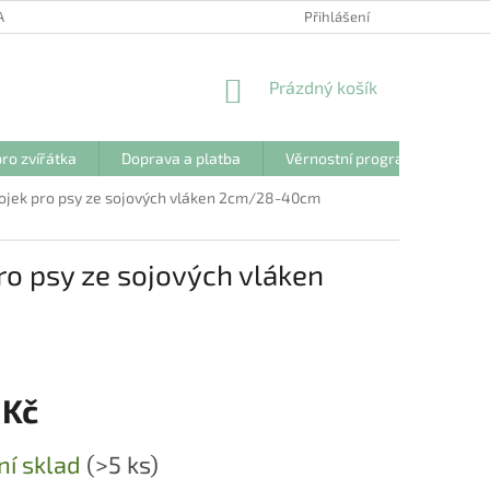
ANY OSOBNÍCH ÚDAJŮ
Přihlášení
NÁKUPNÍ
Prázdný košík
KOŠÍK
ro zvířátka
Doprava a platba
Věrnostní program
Kon
ojek pro psy ze sojových vláken 2cm/28-40cm
o psy ze sojových vláken
 Kč
ní sklad
(>5 ks)