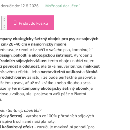
oručit do:
12.8.2026
Možnosti doručení
Přidat do košíku
pany ekologicky šetrný obojek pro psy ze sojových
2 cm/28-40 cm v námořnicky modré
edstavuje revoluci v péči o vašeho psa, kombinující
design, pohodlí a ekologickou šetrnost
. Vyroben z
rodních sójových vláken
, tento obojek nabízí nejen
cí pevnost a odolnost
, ale také neuvěřitelnou
měkkost
mírovému efektu. Jeho
nastavitelná velikost
a
široká
írodních barev
zajišťují, že bude perfektně pasovat a
aždému psovi, ať už má krátkou nebo dlouhou srst.
bízený
Farm Company ekologicky šetrný obojek
je
lovou volbou, ale i projevem vaší péče o životní
.
nám tento výrobek líbí?
gicky šetrný
- vyroben ze 100% přírodních sójových
řispívá k ochraně naší planety.
 kašmírový efekt
- zaručuje maximální pohodlí pro