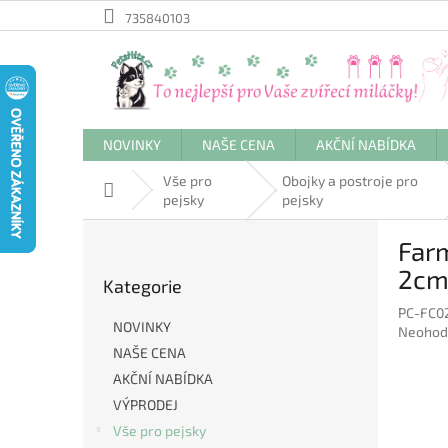
Přejít
735840103
na
obsah
NOVINKY
NAŠE CENA
AKČNÍ NABÍDKA
Vše pro
Obojky a postroje pro
Domů
pejsky
pejsky
P
Farm
o
Přeskočit
s
2cm
Kategorie
kategorie
t
PC-FC0
r
NOVINKY
Průměr
Neohod
a
hodnoc
NAŠE CENA
n
produkt
AKČNÍ NABÍDKA
n
je
í
VÝPRODEJ
0,0
p
z
Vše pro pejsky
5