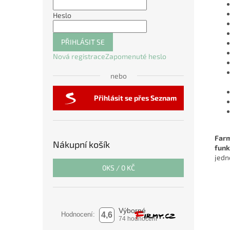
Heslo
PŘIHLÁSIT SE
Nová registrace
Zapomenuté heslo
nebo
Přihlásit se přes Seznam
Far
Nákupní košík
funk
jedn
0
KS /
0 KČ