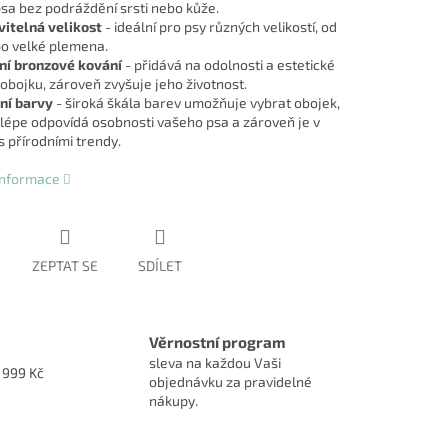
sa bez podráždění srsti nebo kůže.
itelná velikost
- ideální pro psy různých velikostí, od
o velké plemena.
ní bronzové kování
- přidává na odolnosti a estetické
obojku, zároveň zvyšuje jeho životnost.
ní barvy
- široká škála barev umožňuje vybrat obojek,
jlépe odpovídá osobnosti vašeho psa a zároveň je v
s přírodními trendy.
 informace
ZEPTAT SE
SDÍLET
Věrnostní program
sleva na každou Vaši
1999 Kč
objednávku za pravidelné
nákupy.