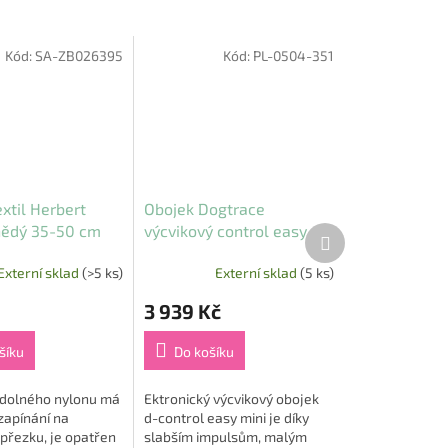
Kód:
SA-ZB026395
Kód:
PL-0504-351
xtil Herbert
Obojek Dogtrace
nědý 35-50 cm
výcvikový control easy
Další
produkt
o
mini do 200 m
Externí sklad
(>5 ks)
Externí sklad
(5 ks)
3 939 Kč
šíku
Do košíku
odolného nylonu má
Ektronický výcvikový obojek
zapínání na
d-control easy mini je díky
přezku, je opatřen
slabším impulsům, malým