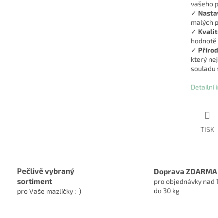
vašeho p
✓
Nastav
malých p
✓
Kvalit
hodnotě 
✓
Přírod
který ne
souladu 
Detailní
TISK
Pečlivě vybraný
Doprava ZDARMA
sortiment
pro objednávky nad 
do 30 kg
pro Vaše mazlíčky :-)