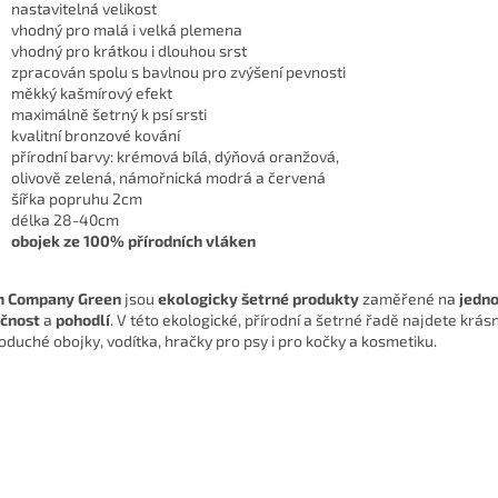
nastavitelná velikost
vhodný pro malá i velká plemena
vhodný pro krátkou i dlouhou srst
zpracován spolu s bavlnou pro zvýšení pevnosti
měkký kašmírový efekt
maximálně šetrný k psí srsti
kvalitní bronzové kování
přírodní barvy: krémová bílá, dýňová oranžová,
olivově zelená, námořnická modrá a červená
šířka popruhu 2cm
délka 28-40cm
obojek ze 100% přírodních vláken
m Company Green
jsou
ekologicky šetrné produkty
zaměřené na
jedn
čnost
a
pohodlí
. V této ekologické, přírodní a šetrné řadě najdete krás
oduché obojky, vodítka, hračky pro psy i pro kočky a kosmetiku.