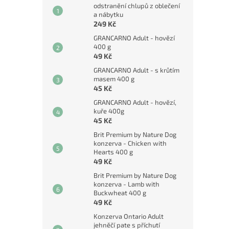
odstranění chlupů z oblečení
a nábytku
249 Kč
GRANCARNO Adult - hovězí
400 g
49 Kč
GRANCARNO Adult - s krůtím
masem 400 g
45 Kč
GRANCARNO Adult - hovězí,
kuře 400g
45 Kč
Brit Premium by Nature Dog
konzerva - Chicken with
Hearts 400 g
49 Kč
Brit Premium by Nature Dog
konzerva - Lamb with
Buckwheat 400 g
49 Kč
Konzerva Ontario Adult
jehněčí pate s příchutí