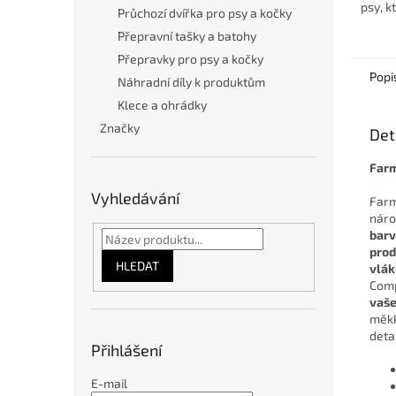
psy, k
Průchozí dvířka pro psy a kočky
design
Přepravní tašky a batohy
zpraco
recykl
Přepravky pro psy a kočky
Popi
Náhradní díly k produktům
Klece a ohrádky
Značky
Det
Farm
Vyhledávání
Farm
náro
bar
prod
HLEDAT
vlák
Comp
vaše
měkk
deta
Přihlášení
E-mail