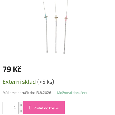
79 Kč
Měrná
Externí sklad
(>5 ks)
cena:
Můžeme doručit do:
13.8.2026
Možnosti doručení
Přidat do košíku