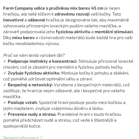
Farm Company udice s pružinkou mix barev 45 cm
je nejen
hračkou, ale také klíčem k
zdravému rozvoji
vaší kočky. Tato
inovativní
a
zábavná
hračka je designována tak, aby maximálně
vyhovovala přirozeným loveckým pudům vašeho mazlíčka, a
zároveň podporovala jeho
fyzickou aktivitu
a
mentální stimulaci
.
Díky
mixu barev
a různorodosti materiálů bude každá hra pro vaši
kočku neodolatelnou výzvou.
Proč se nám tento výrobek líbí?
✓
Podporuje instinkty a koncentraci:
Stimuluje přirozené lovecké
chování, což je zásadní pro mentální a fyzickou pohodu kočky.
✓
Zvyšuje fyzickou aktivitu:
Motivuje kočky k pohybu a skákání,
což pomáhá udržovat optimální váhu a zdraví.
✓
Bezpečný a netoxický:
Vyrobeno z bezpečných materiálů, což
zajišťuje, že hraní je nejen zábavné, ale i bezpečné pro vašeho
mazlíčka.
✓
Posiluje vztah:
Společné hraní posiluje pouto mezi kočkou a
jejím majitelem, zvyšuje vzájemnou důvěru a lásku.
✓
Prevence nudy a stresu:
Pravidelné hraní s touto hračkou
pomáhá předcházet nudě a stresu, což vede k šťastnější a
spokojenější kočce.
Detailní informace