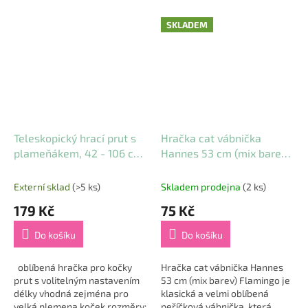
SKLADEM
Teleskopický hrací prut s
Hračka cat vábnička
plameňákem, 42 - 106 cm,
Hannes 53 cm (mix barev)
sklolaminát
Flamingo
Externí sklad
(>5 ks)
Skladem prodejna
(2 ks)
179 Kč
75 Kč
Do košíku
Do košíku
oblíbená hračka pro kočky
Hračka cat vábnička Hannes
prut s volitelným nastavením
53 cm (mix barev) Flamingo je
délky vhodná zejména pro
klasická a velmi oblíbená
velká plemena koček rozměry:
peříčková vábnička, která