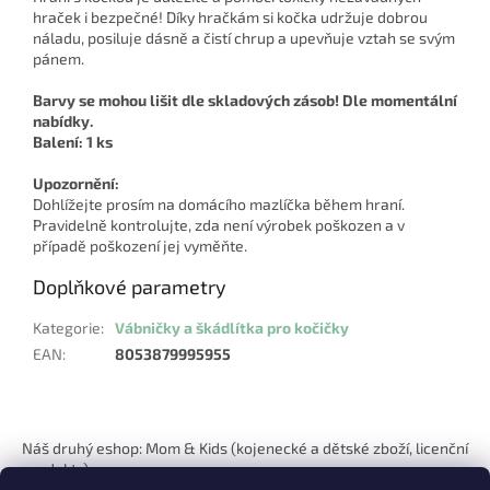
hraček i bezpečné! Díky hračkám si kočka udržuje dobrou
náladu, posiluje dásně a čistí chrup a upevňuje vztah se svým
pánem.
Barvy se mohou lišit dle skladových zásob! Dle momentální
nabídky.
Balení: 1 ks
Upozornění:
Dohlížejte prosím na domácího mazlíčka během hraní.
Pravidelně kontrolujte, zda není výrobek poškozen a v
případě poškození jej vyměňte.
Doplňkové parametry
Kategorie
:
Vábničky a škádlítka pro kočičky
EAN
:
8053879995955
Z
á
Náš druhý eshop: Mom & Kids (kojenecké a dětské zboží, licenční
p
produkty)
a