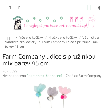
Přejít
NÁKUP
na
obsah
KOŠÍK
Domů
/
Vše pro kočičky
/
Hračky pro kočičky
/
Vábničky a
škádlítka pro kočičky
/
Farm Company udice s pružinkou mix
barev 45 cm
Farm Company udice s pružinkou
mix barev 45 cm
PC-FC099
Průměrné
Neohodnoceno
Podrobnosti hodnocení
Značka:
Farm Company
hodnocení
produktu
je
0,0
z
5
hvězdiček.