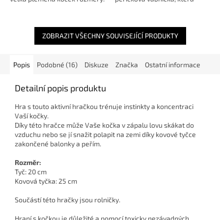
42–106 cm materiál: tyč ze
přirozeně aktivuje lovecké
skleněných vláken,...
instinkty vaší kočky a poskytne
jí...
ZOBRAZIT VŠECHNY SOUVISEJÍCÍ PRODUKTY
Popis
Podobné (16)
Diskuze
Značka
Ostatní informace
Detailní popis produktu
Hra s touto aktivní hračkou trénuje instinkty a koncentraci
Vaší kočky.
Díky této hračce může Vaše kočka v zápalu lovu skákat do
vzduchu nebo se jí snažit polapit na zemi díky kovové tyčce
zakončené balonky a peřím.
Rozměr:
Tyč: 20 cm
Kovová tyčka: 25 cm
Součástí této hračky jsou rolničky.
Hraní s kočkou je důležité a pomocí toxicky nezávadných