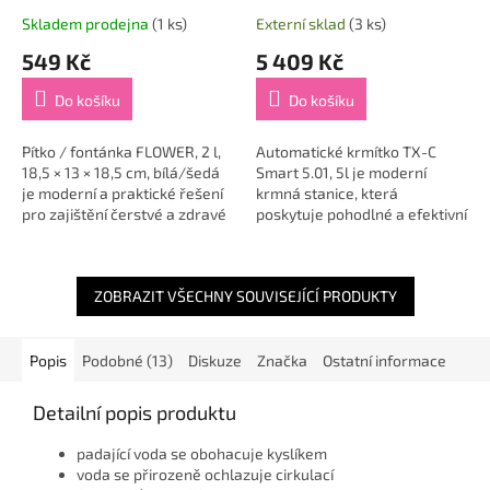
Skladem prodejna
(1 ks)
Externí sklad
(3 ks)
549 Kč
5 409 Kč
Do košíku
Do košíku
Pítko / fontánka FLOWER, 2 l,
Automatické krmítko TX-C
18,5 × 13 × 18,5 cm, bílá/šedá
Smart 5.01, 5l je moderní
je moderní a praktické řešení
krmná stanice, která
pro zajištění čerstvé a zdravé
poskytuje pohodlné a efektivní
vody pro vašeho mazlíčka. 🐾
řešení pro krmení vašich
Díky cirkulaci vody...
domácích mazlíčků 🐾. S
kapacitou 5 litrů je toto...
ZOBRAZIT VŠECHNY SOUVISEJÍCÍ PRODUKTY
Popis
Podobné (13)
Diskuze
Značka
Ostatní informace
Detailní popis produktu
padající voda se obohacuje kyslíkem
voda se přirozeně ochlazuje cirkulací