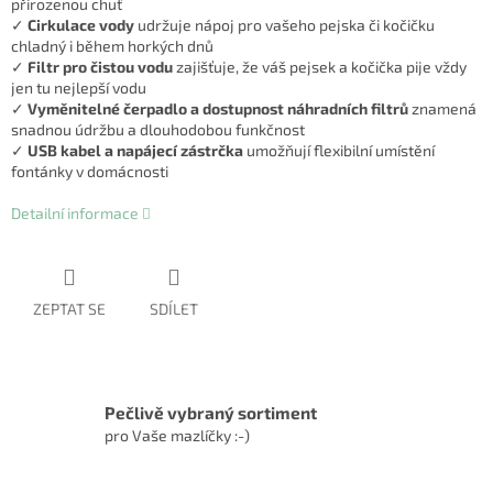
přirozenou chuť
✓
Cirkulace vody
udržuje nápoj pro vašeho pejska či kočičku
chladný i během horkých dnů
✓
Filtr pro čistou vodu
zajišťuje, že váš pejsek a kočička pije vždy
jen tu nejlepší vodu
✓
Vyměnitelné čerpadlo a dostupnost náhradních filtrů
znamená
snadnou údržbu a dlouhodobou funkčnost
✓
USB kabel a napájecí zástrčka
umožňují flexibilní umístění
fontánky v domácnosti
Detailní informace
ZEPTAT SE
SDÍLET
Pečlivě vybraný sortiment
pro Vaše mazlíčky :-)