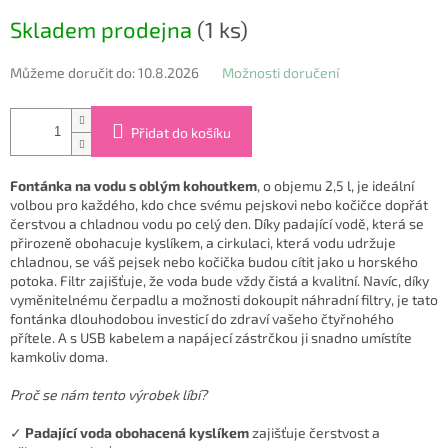
Měrná
Skladem prodejna
(1 ks)
cena:
Můžeme doručit do:
10.8.2026
Možnosti doručení
Přidat do košíku
Fontánka na vodu s oblým kohoutkem
, o objemu 2,5 l, je ideální
volbou pro každého, kdo chce svému pejskovi nebo kočičce dopřát
čerstvou a chladnou vodu po celý den. Díky padající vodě, která se
přirozeně obohacuje kyslíkem, a cirkulaci, která vodu udržuje
chladnou, se váš pejsek nebo kočička budou cítit jako u horského
potoka. Filtr zajišťuje, že voda bude vždy čistá a kvalitní. Navíc, díky
vyměnitelnému čerpadlu a možnosti dokoupit náhradní filtry, je tato
fontánka dlouhodobou investicí do zdraví vašeho čtyřnohého
přítele. A s USB kabelem a napájecí zástrčkou ji snadno umístíte
kamkoliv doma.
Proč se nám tento výrobek líbí?
✓
Padající voda obohacená kyslíkem
zajišťuje čerstvost a