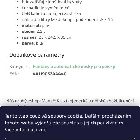
filtr zajišťuje lepší kvalitu vody
čerpadlo je vyměnitelné
USB kabel a napájecí zástrčka
náhradní filtry lze dokoupit pod kódem 24445
materiál:
plast
objem:
2,5 l
rozměr:
25 x 24,5 x 35 cm
barva:
bílá
Doplňkové parametry
Kategorie
:
Fontány a automatické misky pro pejsky
EAN
:
4011905244440
Z
á
Náš druhý eshop: Mom & Kids (kojenecké a dětské zboží, licenční
p
produkty)
a
Tento web používá soubory cookie. Dalším procházením
t
tohoto webu vyjadřujete souhlas s jejich používáním..
í
Více informací
zde
.