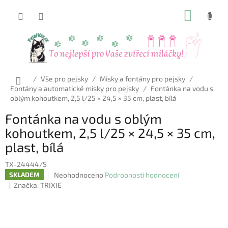
Přejít
NÁKUP
na
obsah
KOŠÍK
Domů
/
Vše pro pejsky
/
Misky a fontány pro pejsky
/
Fontány a automatické misky pro pejsky
/
Fontánka na vodu s
oblým kohoutkem, 2,5 l/25 × 24,5 × 35 cm, plast, bílá
Fontánka na vodu s oblým
kohoutkem, 2,5 l/25 × 24,5 × 35 cm,
plast, bílá
TX-24444/S
Průměrné
Neohodnoceno
Podrobnosti hodnocení
SKLADEM
hodnocení
Značka:
TRIXIE
produktu
je
0,0
z