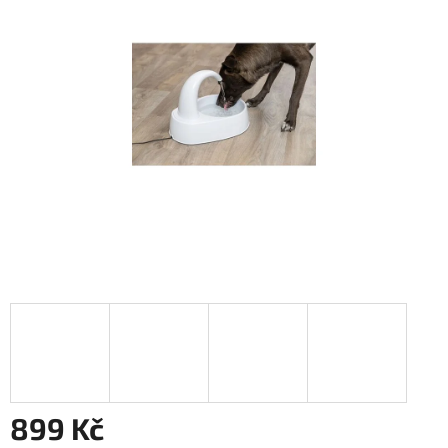
5
hvězdiček.
899 Kč