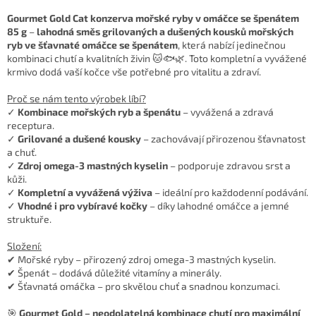
Gourmet Gold Cat konzerva mořské ryby v omáčce se špenátem
85 g
–
lahodná směs grilovaných a dušených kousků mořských
ryb ve šťavnaté omáčce se špenátem
, která nabízí jedinečnou
kombinaci chutí a kvalitních živin 🐱🐟🌿. Toto kompletní a vyvážené
krmivo dodá vaší kočce vše potřebné pro vitalitu a zdraví.
Proč se nám tento výrobek líbí?
✓
Kombinace mořských ryb a špenátu
– vyvážená a zdravá
receptura.
✓
Grilované a dušené kousky
– zachovávají přirozenou šťavnatost
a chuť.
✓
Zdroj omega-3 mastných kyselin
– podporuje zdravou srst a
kůži.
✓
Kompletní a vyvážená výživa
– ideální pro každodenní podávání.
✓
Vhodné i pro vybíravé kočky
– díky lahodné omáčce a jemné
struktuře.
Složení:
✔ Mořské ryby – přirozený zdroj omega-3 mastných kyselin.
✔ Špenát – dodává důležité vitamíny a minerály.
✔ Šťavnatá omáčka – pro skvělou chuť a snadnou konzumaci.
🎯
Gourmet Gold – neodolatelná kombinace chutí pro maximální