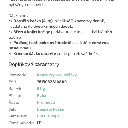
být vždy k dispozici.
Dávkování:
🐾
Dospělá kočka (4 kg):
přibližně
3 konzervy denně
,
rozdělené do
dvou krmných dávek
.
🐾
Březí a kojící kočky:
podávejte dle jejich individuálních
potřeb.
🔹
Podávejte při pokojové teplotě
a zajistěte
čerstvou
pitnou vodu
.
🔹
Krmnou dávku upravte
podle potřeb vaší kočky.
Doplňkové parametry
Kategorie
:
Konzervy pro kočičky
EAN
:
7613032814809
Balení
:
85 g
Příchuť
:
Ryba
Řada
:
Prémiové
Věk
:
Dospělá kočka
Zaměření
:
Březí a kojící
Země původu
:
FR