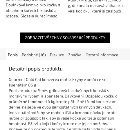
Doplňkové krmivo pro kočky s
g, dokonalá masová volba pro
obsahem kuřecích kousků a
vaši kočičku, která si zaslouží
lososa. Složení Kuřecí maso
jen to nejlepší. Vyrobena
49,7%, kuřecí vývar 43,86%,
výhradně z čerstvého masa a
losos 3,32%, potravinový...
bez...
ZOBRAZIT VŠECHNY SOUVISEJÍCÍ PRODUKTY
Popis
Podobné (16)
Diskuze
Značka
Ostatní informace
Detailní popis produktu
Gourmet Gold Cat konzerva mořské ryby v omáčce se
špenátem 85 g
Popis produktu: Směs grilovaných a dušených kousků s
mořskými rybami a špenátem. Dávkování: Dospělou kočku o
průměrné hmotnosti 4 kg krmte přibližně třemi konzervami
denně, nejlépe ve dvou samostatných krmných dávkách.
Individuální potřeby se mohou lišit a krmnou dávku je proto
nutné přizpůsobit tak, aby si vaše kočka udržela optimální
hmotnost. Březí a kojící kočky krmte dle jejich potřeby.
Podávejte při pokojové teplotě. Čerstvá čistá voda by měla