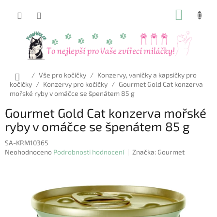
Přejít
NÁKUP
na
obsah
KOŠÍK
Domů
/
Vše pro kočičky
/
Konzervy, vaničky a kapsičky pro
kočičky
/
Konzervy pro kočičky
/
Gourmet Gold Cat konzerva
mořské ryby v omáčce se špenátem 85 g
Gourmet Gold Cat konzerva mořské
ryby v omáčce se špenátem 85 g
SA-KRM10365
Průměrné
Neohodnoceno
Podrobnosti hodnocení
Značka:
Gourmet
hodnocení
produktu
je
0,0
z
5
hvězdiček.