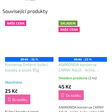
Související produkty
NAŠE CENA
SKLADEM
NAŠE CENA
39 Kč
–35 %
59 Kč
–23 %
Konzerva Ontario kuřecí
ANIMONDA konzerva
kousky a losos 95g
CARNY Adult - krůta,
kuře+ráčci 400g
Skladem prodejna
(2 ks)
Průměrné
Objednáno
hodnocení
45 Kč
produktu
25 Kč
je
Do košíku
5,0
Do košíku
z
5
ANIMONDA konzerva CARNY
Kuřecí kousky a losos.
hvězdiček.
Adult - krůta, kuře+ráčci 400