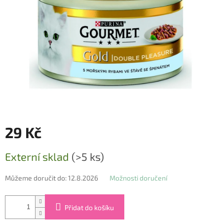
29 Kč
Měrná
Externí sklad
(>5 ks)
cena:
Můžeme doručit do:
12.8.2026
Možnosti doručení
Přidat do košíku