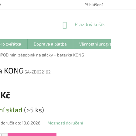
ANY OSOBNÍCH ÚDAJŮ
Přihlášení
NÁKUPNÍ
Prázdný košík
KOŠÍK
ro zvířátka
Doprava a platba
Věrnostní program
Kon
POD mini zásobník na sáčky + baterka KONG
ka KONG
SA-ZB022192
 Kč
ní sklad
(>5 ks)
oručit do:
13.8.2026
Možnosti doručení