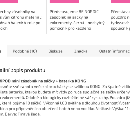
šechny zásobníky na
Představujeme BE NORDIC
Představu
s vůní citronu materiál:
zásobník na sáčky na
pouzdro na
obsah balení: 4 role po
exkrementy, černá - nezbytný
tyrkysové
cích
pomocník pro každého
společník
majitele psa, který si cení
pejskaře, 
pohodlí a stylu. Tento
že péče o
praktický doplněk, vyrobený
přátele a č
z...
s
Podobné (16)
Diskuze
Značka
Ostatní informa
ailní popis produktu
iPOD mini zásobník na sáčky + baterka KONG
asněte své ranní a večerní procházky se svítilnou KONG! Za špatné vidit
ijete baterku, kterou budete mít vždy po ruce společně se sáčky určený
h exkrementů. Odolné a biologicky rozložitelné sáčky s uchy. Pouzdro ji
i, která pojímá 10 sáčků. Výkonná LED svítilna s dlouhou životností (včetn
bina pro připevnění na oblečení, batoh nebo vodítko. Velikost: Výška: 11 
cm. Barva: Tmavě šedá.