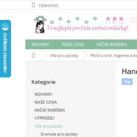
Přejít
735840103
na
obsah
NOVINKY
NAŠE CENA
AKČNÍ NABÍDKA
Domů
Vše pro pejsky
Péče o srst, hygiena a 
P
Han
o
Přeskočit
s
Kategorie
kategorie
Tip
t
r
NOVINKY
a
NAŠE CENA
n
AKČNÍ NABÍDKA
n
í
VÝPRODEJ
p
Vše pro pejsky
a
Granule pro pejsky