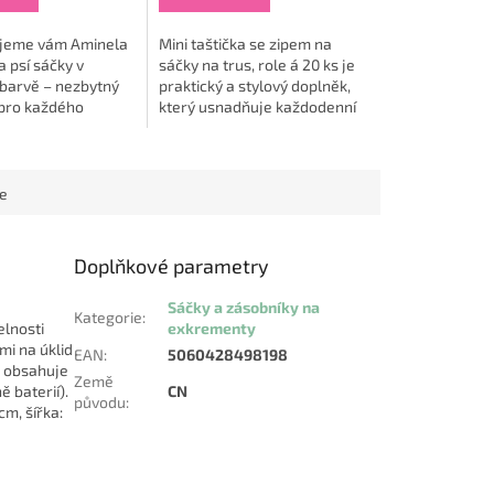
jeme vám Aminela
Mini taštička se zipem na
 psí sáčky v
sáčky na trus, role á 20 ks je
 barvě – nezbytný
praktický a stylový doplněk,
 pro každého
který usnadňuje každodenní
který zdůrazňuje,
péči o čistotu během
 naše čtyřnohé
procházek se psem. 🐾 Tento
isté okolí jde...
kompaktní držák...
ce
Doplňkové parametry
Sáčky a zásobníky na
Kategorie
:
elnosti
exkrementy
mi na úklid
EAN
:
5060428498198
ž obsahuje
Země
ě baterií).
CN
původu
:
cm, šířka: