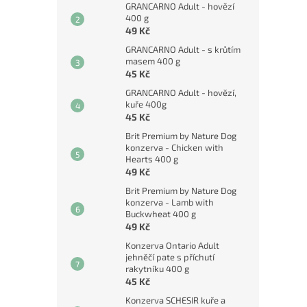
GRANCARNO Adult - hovězí
400 g
49 Kč
GRANCARNO Adult - s krůtím
masem 400 g
45 Kč
GRANCARNO Adult - hovězí,
kuře 400g
45 Kč
Brit Premium by Nature Dog
konzerva - Chicken with
Hearts 400 g
49 Kč
Brit Premium by Nature Dog
konzerva - Lamb with
Buckwheat 400 g
49 Kč
Konzerva Ontario Adult
jehněčí pate s příchutí
rakytníku 400 g
45 Kč
Konzerva SCHESIR kuře a