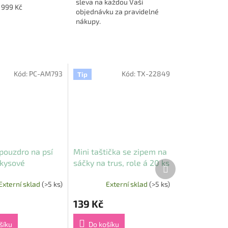
sleva na každou Vaši
1999 Kč
objednávku za pravidelné
nákupy.
Kód:
PC-AM793
Kód:
TX-22849
Tip
pouzdro na psí
Mini taštička se zipem na
rkysové
sáčky na trus, role á 20 ks
Další
produkt
Externí sklad
(>5 ks)
Externí sklad
(>5 ks)
139 Kč
šíku
Do košíku