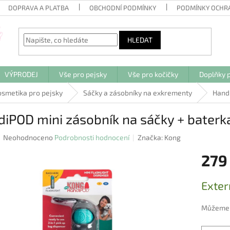
DOPRAVA A PLATBA
OBCHODNÍ PODMÍNKY
PODMÍNKY OCHR
HLEDAT
VÝPRODEJ
Vše pro pejsky
Vše pro kočičky
Doplňky p
kosmetika pro pejsky
Sáčky a zásobníky na exkrementy
Handi
diPOD mini zásobník na sáčky + bater
Průměrné
Neohodnoceno
Podrobnosti hodnocení
Značka:
Kong
hodnocení
279
produktu
je
0,0
Měrná
Exter
z
cena:
5
hvězdiček.
Můžeme d