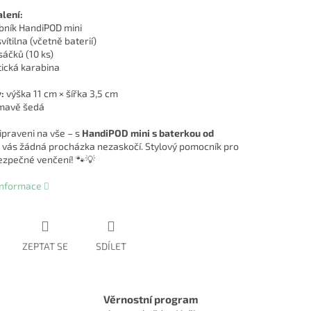
lení:
obník HandiPOD mini
svítilna (včetně baterií)
 sáčků (10 ks)
tická karabina
:
výška 11 cm × šířka 3,5 cm
mavě šedá
ipraveni na vše – s
HandiPOD mini s baterkou od
 vás žádná procházka nezaskočí. Stylový pomocník pro
bezpečné venčení! 🐾💡
 informace
ZEPTAT SE
SDÍLET
Věrnostní program