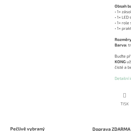
Obsah ba
• 1× zás
• 1× LED 
• 1× role
• 1× prak
Rozměry
Barva:
t
Buďte př
KONG
už
čisté a 
Detailní
TISK
Pečlivě vybraný
Doprava ZDARMA