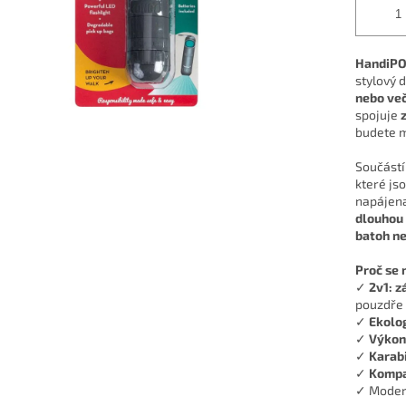
HandiPO
stylový 
nebo ve
spojuje
budete m
Součástí
které jso
napájena
dlouhou 
batoh n
Proč se 
✓
2v1: z
pouzdře
✓
Ekolog
✓
Výkon
✓
Karab
✓
Kompa
✓ Moder