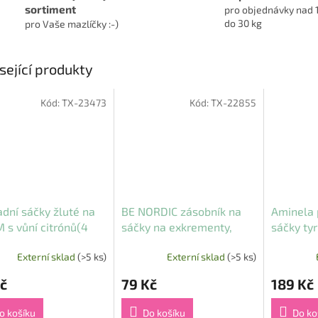
sortiment
pro objednávky nad 
do 30 kg
pro Vaše mazlíčky :-)
sející produkty
Kód:
TX-23473
Kód:
TX-22855
dní sáčky žluté na
BE NORDIC zásobník na
Aminela 
M s vůní citrónů(4
sáčky na exkrementy,
sáčky ty
á 20ks)
černá
Externí sklad
(>5 ks)
Externí sklad
(>5 ks)
č
79 Kč
189 Kč
o košíku
Do košíku
Do ko