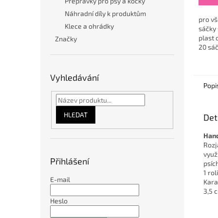
Přepravky pro psy a kočky
Náhradní díly k produktům
pro v
Klece a ohrádky
sáčky 
plast 
Značky
20 sáč
Vyhledávání
Popi
HLEDAT
Det
Hand
Rozj
využ
Přihlášení
psíc
1 rol
E-mail
Kara
3,5 
Heslo