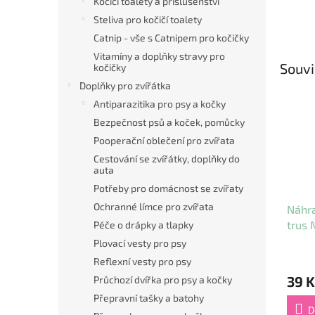
Kočičí toalety a příslušenství
Steliva pro kočičí toalety
Catnip - vše s Catnipem pro kočičky
Vitamíny a doplňky stravy pro
Souvi
kočičky
Doplňky pro zvířátka
Antiparazitika pro psy a kočky
Bezpečnost psů a koček, pomůcky
Pooperační oblečení pro zvířata
Cestování se zvířátky, doplňky do
auta
Potřeby pro domácnost se zvířaty
Ochranné límce pro zvířata
Náhra
trus 
Péče o drápky a tlapky
role 
Plovací vesty pro psy
Reflexní vesty pro psy
39 K
Průchozí dvířka pro psy a kočky
Přepravní tašky a batohy
D