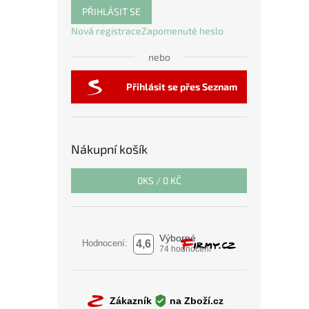
PŘIHLÁSIT SE
Nová registrace
Zapomenuté heslo
nebo
Přihlásit se přes Seznam
Nákupní košík
0
KS /
0 KČ