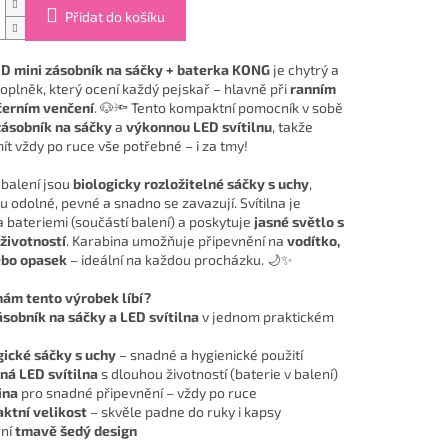
Přidat do košíku
D mini zásobník na sáčky + baterka KONG
je chytrý a
doplněk, který ocení každý pejskař – hlavně při
ranním
černím venčení
. 🐶🔦 Tento kompaktní pomocník v sobě
zásobník na sáčky
a
výkonnou LED svítilnu
, takže
ít vždy po ruce vše potřebné – i za tmy!
 balení jsou
biologicky rozložitelné sáčky s uchy
,
u odolné, pevné a snadno se zavazují. Svítilna je
 bateriemi (součástí balení) a poskytuje
jasné světlo s
životností
. Karabina umožňuje připevnění na
vodítko,
ebo opasek
– ideální na každou procházku. 🌙✨
nám tento výrobek líbí?
ásobník na sáčky a LED svítilna
v jednom praktickém
ické sáčky s uchy
– snadné a hygienické použití
ná LED svítilna
s dlouhou životností (baterie v balení)
ina
pro snadné připevnění – vždy po ruce
ktní velikost
– skvěle padne do ruky i kapsy
ní
tmavě šedý design