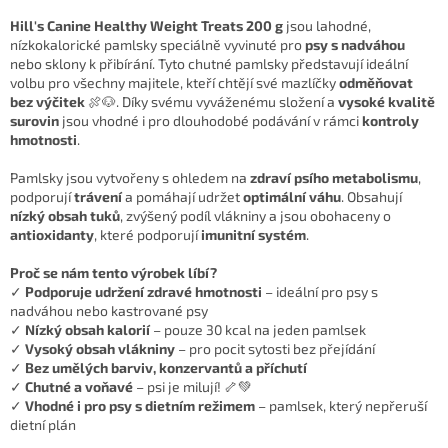
Hill's Canine Healthy Weight Treats 200 g
jsou lahodné,
nízkokalorické pamlsky speciálně vyvinuté pro
psy s nadváhou
nebo sklony k přibírání. Tyto chutné pamlsky představují ideální
volbu pro všechny majitele, kteří chtějí své mazlíčky
odměňovat
bez výčitek
🍖🐶. Díky svému vyváženému složení a
vysoké kvalitě
surovin
jsou vhodné i pro dlouhodobé podávání v rámci
kontroly
hmotnosti
.
Pamlsky jsou vytvořeny s ohledem na
zdraví psího metabolismu
,
podporují
trávení
a pomáhají udržet
optimální váhu
. Obsahují
nízký obsah tuků
, zvýšený podíl vlákniny a jsou obohaceny o
antioxidanty
, které podporují
imunitní systém
.
Proč se nám tento výrobek líbí?
✓
Podporuje udržení zdravé hmotnosti
– ideální pro psy s
nadváhou nebo kastrované psy
✓
Nízký obsah kalorií
– pouze 30 kcal na jeden pamlsek
✓
Vysoký obsah vlákniny
– pro pocit sytosti bez přejídání
✓
Bez umělých barviv, konzervantů a příchutí
✓
Chutné a voňavé
– psi je milují! 🦴💚
✓
Vhodné i pro psy s dietním režimem
– pamlsek, který nepřeruší
dietní plán