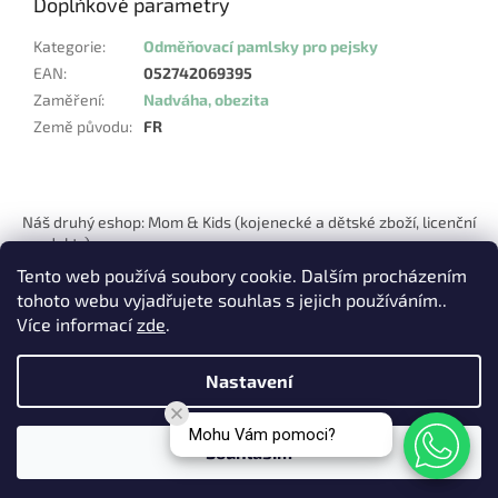
Doplňkové parametry
Kategorie
:
Odměňovací pamlsky pro pejsky
EAN
:
052742069395
Zaměření
:
Nadváha, obezita
Země původu
:
FR
Z
á
Náš druhý eshop: Mom & Kids (kojenecké a dětské zboží, licenční
p
produkty)
a
Tento web používá soubory cookie. Dalším procházením
t
tohoto webu vyjadřujete souhlas s jejich používáním..
í
Více informací
zde
.
Nastavení
Vytvořil Shoptet
Mohu Vám pomoci?
Souhlasím
Copyright 2026
Pets Hits
. Všechna práva vyhrazena.