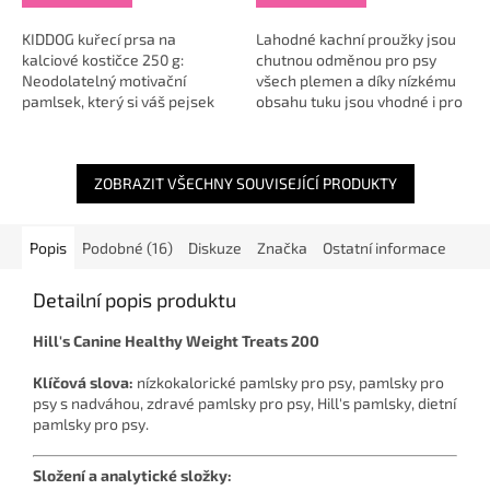
KIDDOG kuřecí prsa na
Lahodné kachní proužky jsou
kalciové kostičce 250 g:
chutnou odměnou pro psy
Neodolatelný motivační
všech plemen a díky nízkému
pamlsek, který si váš pejsek
obsahu tuku jsou vhodné i pro
zamiluje! Tento jedinečný
psy se sklony k nadváze.
pamlsek je nejenom chutným
Neodolatelné pamlsky potěší
zpestřením jídelníčku...
smysly i...
ZOBRAZIT VŠECHNY SOUVISEJÍCÍ PRODUKTY
Popis
Podobné (16)
Diskuze
Značka
Ostatní informace
Detailní popis produktu
Hill's Canine Healthy Weight Treats 200
Klíčová slova:
nízkokalorické pamlsky pro psy, pamlsky pro
psy s nadváhou, zdravé pamlsky pro psy, Hill's pamlsky, dietní
pamlsky pro psy.
Složení a analytické složky: