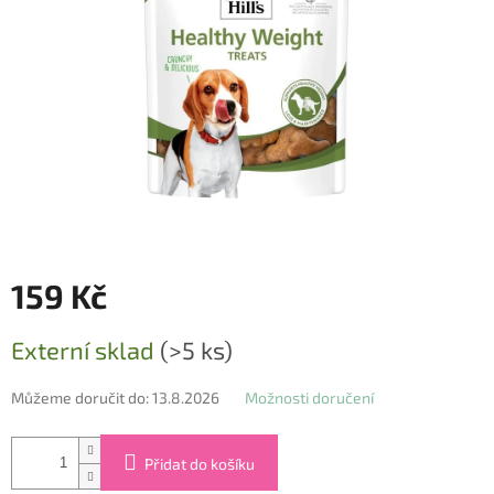
159 Kč
Měrná
Externí sklad
(>5 ks)
cena:
Můžeme doručit do:
13.8.2026
Možnosti doručení
Přidat do košíku