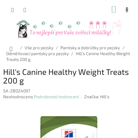
Přejít
NÁKUP
na
obsah
KOŠÍK
Domů
/
Vše pro pejsky
/
Pamlsky a dobrůtky pro pejsky
/
Odměňovací pamlsky pro pejsky
/
Hill's Canine Healthy Weight
Treats 200 g
Hill's Canine Healthy Weight Treats
200 g
SA-ZB024097
Průměrné
Neohodnoceno
Podrobnosti hodnocení
Značka:
Hill's
hodnocení
produktu
je
0,0
z
5
hvězdiček.