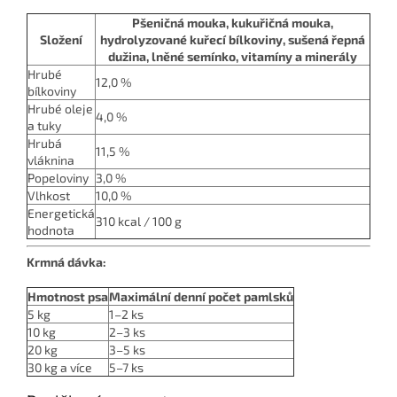
Pšeničná mouka, kukuřičná mouka,
Složení
hydrolyzované kuřecí bílkoviny, sušená řepná
dužina, lněné semínko, vitamíny a minerály
Hrubé
12,0 %
bílkoviny
Hrubé oleje
4,0 %
a tuky
Hrubá
11,5 %
vláknina
Popeloviny
3,0 %
Vlhkost
10,0 %
Energetická
310 kcal / 100 g
hodnota
Krmná dávka:
Hmotnost psa
Maximální denní počet pamlsků
5 kg
1–2 ks
10 kg
2–3 ks
20 kg
3–5 ks
30 kg a více
5–7 ks