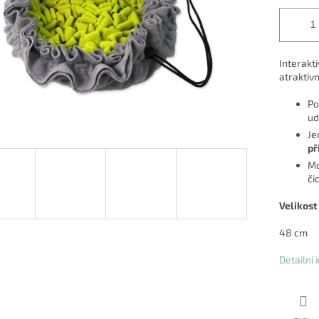
Interakt
atraktiv
Po
ud
Je
př
Mo
či
Velikost
48 cm
Detailní