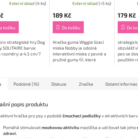
Externí sklad
(4 ks)
Externí sklad
(>5 ks)
Kč
189 Kč
179 Kč
o košíku
Do košíku
Do ko
pro strategiské hry Dog
Hračka guma Wiggle lízací
strategick
ty SOLITAIRE barva:
miska Nobby je odolná
obzvlášť 
 rozměry: ø 4,5 cm/7
interaktivní miska z pevné a
pes se do
pružné gumy 🐶, která
použitím r
spojuje hned několik funkcí v
otevření 
jedné. Slouží nejen jako
hra se 2 k
hračka pro intenzivní...
prohlubněm
s
Podobné (16)
Diskuze
Značka
Ostatní informa
ailní popis produktu
raktivní hračka pro psy v podobě
čmuchací podložky
v atraktivních barv
Pomáhá stimulovat
mozkovou aktivitu
mazlíčka a udržovat tak jeho
zdraví.