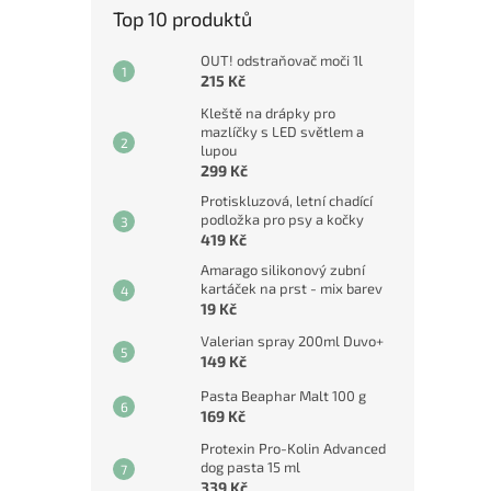
Top 10 produktů
OUT! odstraňovač moči 1l
215 Kč
Kleště na drápky pro
mazlíčky s LED světlem a
lupou
299 Kč
Protiskluzová, letní chadící
podložka pro psy a kočky
419 Kč
Amarago silikonový zubní
kartáček na prst - mix barev
19 Kč
Valerian spray 200ml Duvo+
149 Kč
Pasta Beaphar Malt 100 g
169 Kč
Protexin Pro-Kolin Advanced
dog pasta 15 ml
339 Kč