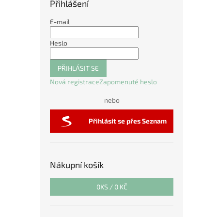
Přihlášení
E-mail
Heslo
PŘIHLÁSIT SE
Nová registrace
Zapomenuté heslo
nebo
Přihlásit se přes Seznam
Nákupní košík
0
KS /
0 KČ