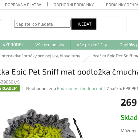
DOPRAVA A PLATBA
OBCHODNÍ PODMÍNKY
PODMÍNKY OCHR
HLEDAT
VÝPRODEJ
Vše pro pejsky
Vše pro kočičky
Doplňky p
Interaktivní hračky pro pejsky, hlavolamy
Hračka Epic Pet Sniff 
ka Epic Pet Sniff mat podložka čmuch
-290601/S
Průměrné
Neohodnoceno
Podrobnosti hodnocení
Značka:
EPICPE
SKLADEM
hodnocení
269
produktu
je
0,0
Měrná
Skla
z
cena:
5
hvězdiček.
Můžeme d