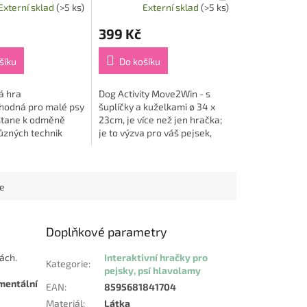
Externí sklad
(>5 ks)
Externí sklad
(>5 ks)
399 Kč
šíku
Do košíku
á hra
Dog Activity Move2Win - s
vhodná pro malé psy
šuplíčky a kuželkami ø 34 x
stane k odměně
23cm, je více než jen hračka;
ůzných technik
je to výzva pro váš pejsek,
přihrádek desková
která stimuluje jeho mysl a
užely a
posiluje vaši vzájemnou
i s otvíracími a...
vazbu. Tato...
ce
Doplňkové parametry
ách.
Interaktivní hračky pro
Kategorie
:
pejsky, psí hlavolamy
mentální
EAN
:
8595681841704
Materiál
:
Látka