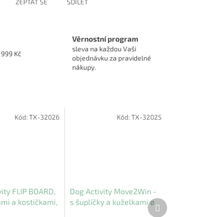
ZEPTAT SE
SDÍLET
Věrnostní program
sleva na každou Vaši
1999 Kč
objednávku za pravidelné
nákupy.
Kód:
TX-32026
Kód:
TX-32025
vity FLIP BOARD,
Dog Activity Move2Win -
ami a kostičkami,
s šuplíčky a kuželkami ø
Další
produkt
m
34 x 23cm