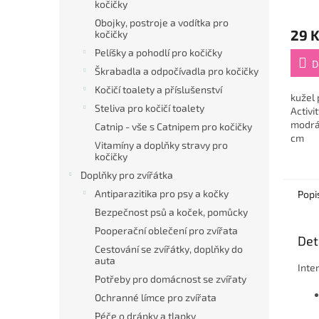
kočičky
Obojky, postroje a vodítka pro
29 
kočičky
Pelíšky a pohodlí pro kočičky
D
Škrabadla a odpočívadla pro kočičky
Kočičí toalety a příslušenství
kužel 
Steliva pro kočičí toalety
Activi
modrá
Catnip - vše s Catnipem pro kočičky
cm
Vitamíny a doplňky stravy pro
kočičky
Doplňky pro zvířátka
Antiparazitika pro psy a kočky
Popi
Bezpečnost psů a koček, pomůcky
Pooperační oblečení pro zvířata
Det
Cestování se zvířátky, doplňky do
auta
Inte
Potřeby pro domácnost se zvířaty
Ochranné límce pro zvířata
Péče o drápky a tlapky