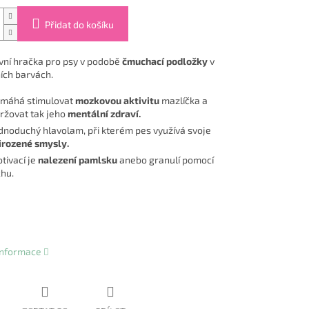
Přidat do košíku
ivní hračka pro psy v podobě
čmuchací podložky
v
ních barvách.
máhá stimulovat
mozkovou aktivitu
mazlíčka a
ržovat tak jeho
mentální zdraví.
dnoduchý hlavolam, při kterém pes využívá svoje
irozené smysly.
tivací je
nalezení pamlsku
anebo granulí pomocí
chu.
 informace