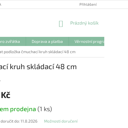
ANY OSOBNÍCH ÚDAJŮ
Přihlášení
NÁKUPNÍ
Prázdný košík
KOŠÍK
ro zvířátka
Doprava a platba
Věrnostní program
Kon
mat podložka čmuchací kruh skládací 48 cm
ací kruh skládací 48 cm
T
 Kč
dem prodejna
(1 ks)
oručit do:
11.8.2026
Možnosti doručení