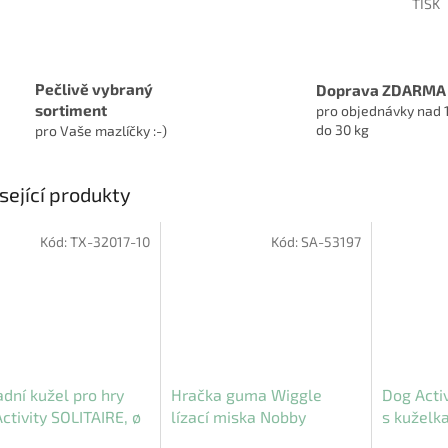
TISK
Pečlivě vybraný
Doprava ZDARMA
sortiment
pro objednávky nad 
do 30 kg
pro Vaše mazlíčky :-)
sející produkty
Kód:
TX-32017-10
Kód:
SA-53197
dní kužel pro hry
Hračka guma Wiggle
Dog Acti
ctivity SOLITAIRE, ø
lízací miska Nobby
s kuželk
cm/7 cm
23 x 3 c