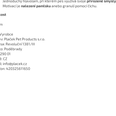
Jednoduchý hlavolam, při kterém pes využívá svoje
přirozené smysly
Motivací je
nalezení pamlsku
anebo granulí pomocí čichu.
kost
cm
 Vyrobce
v: Plaček Pet Products s.r.o.
sa: Revoluční 1381/III
o: Poděbrady
 290 01
: CZ
l: info@placek.cz
fon: 420325611650