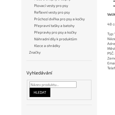
Plovací vesty pro psy
Reflexní vesty pro psy
Veli
Průchozí dvířka pro psy a kočky
48 
Přepravní tašky a batohy
Přepravky pro psy a kočky
Typ:
Náze
Náhradní díly k produktům
Adre
Klece a ohrádky
Měst
Značky
PSČ:
Země
Emai
Tele
Vyhledávání
HLEDAT