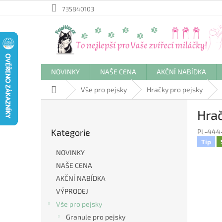
Přejít
735840103
na
obsah
NOVINKY
NAŠE CENA
AKČNÍ NABÍDKA
Domů
Vše pro pejsky
Hračky pro pejsky
P
Hrač
o
Přeskočit
s
Kategorie
PL-444
kategorie
t
Tip
r
NOVINKY
a
NAŠE CENA
n
AKČNÍ NABÍDKA
n
í
VÝPRODEJ
p
Vše pro pejsky
a
Granule pro pejsky